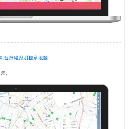
作-台灣豬證明標章地圖
圖示。