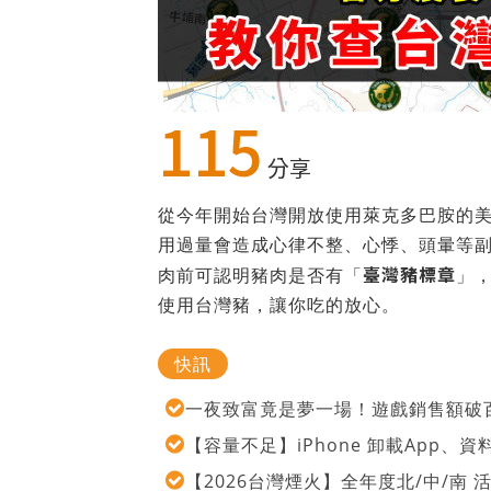
115
分享
從今年開始台灣開放使用萊克多巴胺的
用過量會造成心律不整、心悸、頭暈等
臺灣豬標章
肉前可認明豬肉是否有「
」
使用台灣豬，讓你吃的放心。
快訊
一夜致富竟是夢一場！遊戲銷售額破百
【容量不足】iPhone 卸載App
【2026台灣煙火】全年度北/中/南