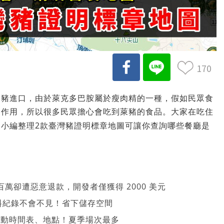
170
美豬進口，由於萊克多巴胺屬於瘦肉精的一種，假如民眾食
副作用，所以很多民眾擔心會吃到萊豬的食品。大家在吃住
，小編整理2款臺灣豬證明標章地圖可讓你查詢哪些餐廳是
萬卻遭惡意退款，開發者僅獲得 2000 美元
、資料紀錄不會不見！省下儲存空間
 活動時間表、地點！夏季場次最多