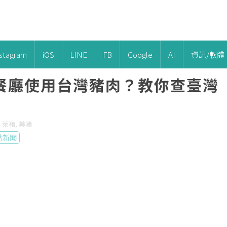
nstagram
iOS
LINE
FB
Google
AI
資訊/軟體
餐廳使用台灣豬肉？教你查臺灣
 萊豬, 美豬
點新聞