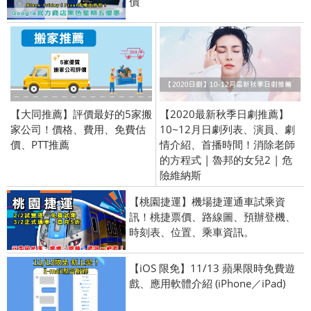
價
【大同推薦】評價最好的5家搬
【2020最新秋季日劇推薦】
家公司！價格、費用、免費估
10~12月日劇列表、演員、劇
價、PTT推薦
情介紹、首播時間！消除老師
的方程式 | 魯邦的女兒2 | 危
險維納斯
【桃園捷運】機場捷運通車試乘資
訊！桃捷票價、路線圖、預辦登機、
時刻表、位置、乘車資訊。
【iOS 限免】11/13 蘋果限時免費遊
戲、應用軟體介紹 (iPhone／iPad)