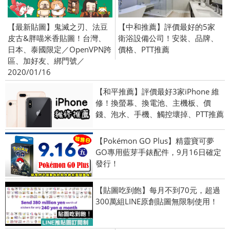
【最新貼圖】鬼滅之刃、法豆
【中和推薦】評價最好的5家
皮古&胖喵米香貼圖！台灣、
衛浴設備公司！安裝、品牌、
日本、泰國限定／OpenVPN跨
價格、PTT推薦
區、加好友、綁門號／
2020/01/16
【和平推薦】評價最好3家iPhone 維
修！換螢幕、換電池、主機板、價
錢、泡水、手機、觸控壞掉、PTT推薦
【Pokémon GO Plus】精靈寶可夢
GO專用藍芽手錶配件，9月16日確定
發行！
【貼圖吃到飽】每月不到70元，超過
300萬組LINE原創貼圖無限制使用！