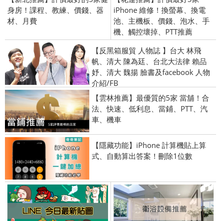
身房！課程、教練、價錢、器
iPhone 維修！換螢幕、換電
材、月費
池、主機板、價錢、泡水、手
機、觸控壞掉、PTT推薦
【反黑箱服貿 人物誌 】台大 林飛
帆、清大 陳為廷、台北大法律 賴品
妤、清大 魏揚 臉書及facebook 人物
介紹/FB
【雲林推薦】最優質的5家 當舖！合
法、快速、低利息、當鋪、PTT、汽
車、機車
【隱藏功能】iPhone 計算機貼上算
式、自動算出答案！刪除1位數