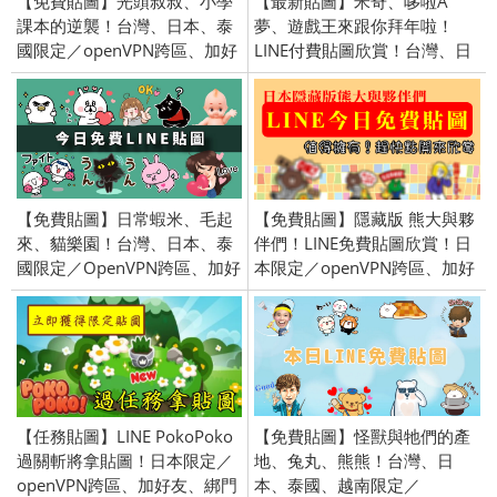
【免費貼圖】光頭叔叔、小學
【最新貼圖】米奇、哆啦A
課本的逆襲！台灣、日本、泰
夢、遊戲王來跟你拜年啦！
國限定／openVPN跨區、加好
LINE付費貼圖欣賞！台灣、日
友、綁門號／2017/2/7
本、泰國限定／openVPN跨區
／2015/12/31
【免費貼圖】日常蝦米、毛起
【免費貼圖】隱藏版 熊大與夥
來、貓樂園！台灣、日本、泰
伴們！LINE免費貼圖欣賞！日
國限定／OpenVPN跨區、加好
本限定／openVPN跨區、加好
友、綁門號／2021/7/6
友、綁門號／2016/9/2
【任務貼圖】LINE PokoPoko
【免費貼圖】怪獸與牠們的產
過關斬將拿貼圖！日本限定／
地、兔丸、熊熊！台灣、日
openVPN跨區、加好友、綁門
本、泰國、越南限定／