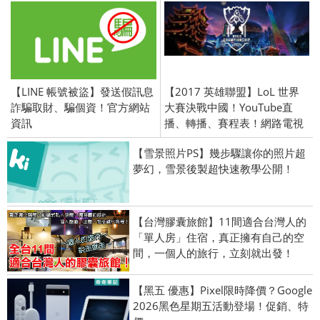
【LINE 帳號被盜】發送假訊息
【2017 英雄聯盟】LoL 世界
詐騙取財、騙個資！官方網站
大賽決戰中國！YouTube直
資訊
播、轉播、賽程表！網路電視
【雪景照片PS】幾步驟讓你的照片超
夢幻，雪景後製超快速教學公開！
【台灣膠囊旅館】11間適合台灣人的
「單人房」住宿，真正擁有自己的空
間，一個人的旅行，立刻就出發！
【黑五 優惠】Pixel限時降價？Google
2026黑色星期五活動登場！促銷、特