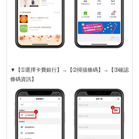
▼【➀選擇卡費銀行】→【➁掃描條碼】→【➂確認
條碼資訊】