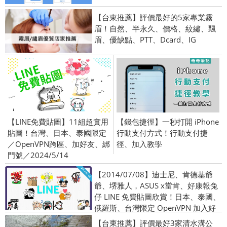
【台東推薦】評價最好的5家專業霧
眉！自然、半永久、價格、紋繡、飄
眉、優缺點、PTT、Dcard、IG
【LINE免費貼圖】11組超實用
【錢包捷徑】一秒打開 iPhone
貼圖！台灣、日本、泰國限定
行動支付方式！行動支付捷
／OpenVPN跨區、加好友、綁
徑、加入教學
門號／2024/5/14
【2014/07/08】迪士尼、肯德基爺
爺、堺雅人，ASUS x當肯、好康報兔
仔 LINE 免費貼圖欣賞！日本、泰國、
俄羅斯、台灣限定 OpenVPN 加入好
友
【台東推薦】評價最好3家清水溝公