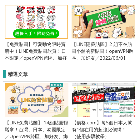
號／2015/11/17
openVPN跨區、加好友、綁門
號／2018/11/20
【免費貼圖】可愛動物限時賣
【LINE隱藏貼圖】2 組不在貼
萌中！LINE免費貼圖欣賞！日
圖小舖的新貼圖！openVPN跨
本限定／openVPN跨區、加好
區、加好友／2022/06/01
友、門號圖／2015/8/18
精選文章
【LINE免費貼圖】 14組貼圖輕
【價格.com】每5個日本人就
鬆拿！台灣、日本、泰國限定
有1個在用的超強比價網！
／OpenVPN跨區、加好友、綁
（使用步驟教學）