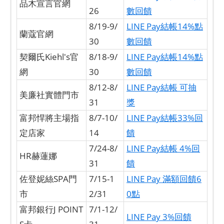
品木宣言官網
26
數回饋
8/19-9/
LINE Pay結帳14%點
蘭蔻官網
30
數回饋
契爾氏Kiehl's官
8/18-9/
LINE Pay結帳14%點
網
30
數回饋
8/12-8/
LINE Pay結帳 可抽
美廉社實體門市
31
獎
富邦悍將主場指
8/7-10/
LINE Pay結帳33%回
定店家
14
饋
7/24-8/
LINE Pay結帳 4%回
HR赫蓮娜
31
饋
佐登妮絲SPA門
7/15-1
LINE Pay 滿額回饋6
市
2/31
0點
富邦銀行J POINT
7/1-12/
LINE Pay 3%回饋