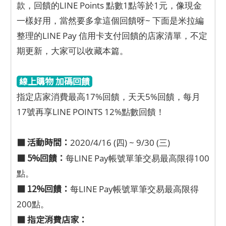
款，回饋的LINE Points 點數1點等於1元，像現金
一樣好用，當然要多拿這個回饋呀~ 下面是米拉編
整理的LINE Pay 信用卡支付回饋的店家清單，不定
期更新，大家可以收藏本篇。
線上購物 加碼回饋
指定店家消費最高17%回饋，天天5%回饋，每月
17號再享LINE POINTS 12%點數回饋！
■ 活動時間：
2020/4/16 (四) ~ 9/30 (三)
■ 5%回饋：
每LINE Pay帳號單筆交易最高限得100
點。
■ 12%回饋：
每LINE Pay帳號單筆交易最高限得
200點。
■ 指定消費店家：