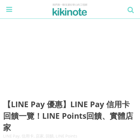
【LINE Pay 優惠】LINE Pay 信用卡
回饋一覽！LINE Points回饋、實體店
家
LINE Pay, 信用卡, 店家, 回饋, LINE Points