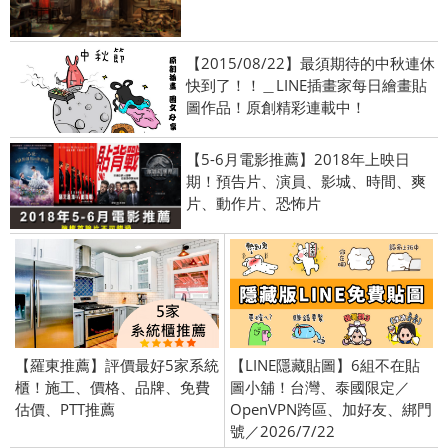
【2015/08/22】最須期待的中秋連休
快到了！！＿LINE插畫家每日繪畫貼
圖作品！原創精彩連載中！
【5-6月電影推薦】2018年上映日
期！預告片、演員、影城、時間、爽
片、動作片、恐怖片
【羅東推薦】評價最好5家系統
【LINE隱藏貼圖】6組不在貼
櫃！施工、價格、品牌、免費
圖小舖！台灣、泰國限定／
估價、PTT推薦
OpenVPN跨區、加好友、綁門
號／2026/7/22