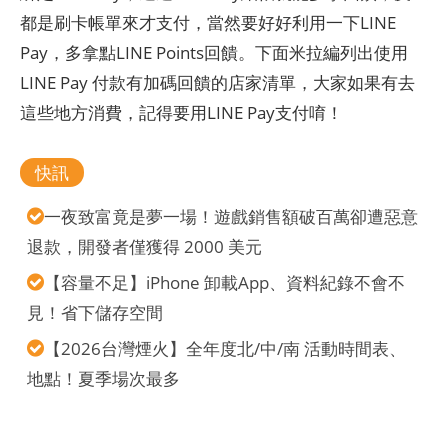
都是刷卡帳單來才支付，當然要好好利用一下LINE
Pay，多拿點LINE Points回饋。下面米拉編列出使用
LINE Pay 付款有加碼回饋的店家清單，大家如果有去
這些地方消費，記得要用LINE Pay支付唷！
快訊
一夜致富竟是夢一場！遊戲銷售額破百萬卻遭惡意
退款，開發者僅獲得 2000 美元
【容量不足】iPhone 卸載App、資料紀錄不會不
見！省下儲存空間
【2026台灣煙火】全年度北/中/南 活動時間表、
地點！夏季場次最多