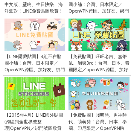
中文版、壁咚、生日快樂、海
圖小舖！台灣、日本限定／
洋派對！LINE免費貼圖欣賞！
OpenVPN跨區、加好友、綁門
台灣、日本、泰國限定／
號／2025/10/8
openVPN跨區、加好友、門號
圖／2015/8/04
【LINE隱藏貼圖】3組不在貼
【免費貼圖】旺旺老吉、嘉蒂
圖小舖！台灣、日本限定／
鼠、崩壞3rd！台灣、日本、泰
OpenVPN跨區、加好友、綁門
國限定／openVPN跨區、加好
號／2025/12/31
友、綁門號／2018/05/15
【2015年4月】LINE國外貼圖
【免費貼圖】賤萌熊、男神時
(跨區到全世界總整
代、萌萌豬！台灣、日本、泰
理)OpenVPN／綁門號圖欣賞
國、印尼限定／OpenVPN跨