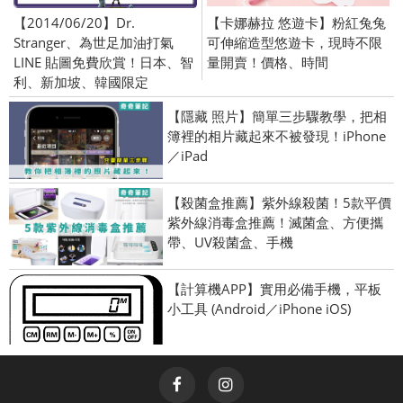
【2014/06/20】Dr.
【卡娜赫拉 悠遊卡】粉紅兔兔
Stranger、為世足加油打氣
可伸縮造型悠遊卡，現時不限
LINE 貼圖免費欣賞！日本、智
量開賣！價格、時間
利、新加坡、韓國限定
【隱藏 照片】簡單三步驟教學，把相
簿裡的相片藏起來不被發現！iPhone
／iPad
【殺菌盒推薦】紫外線殺菌！5款平價
紫外線消毒盒推薦！滅菌盒、方便攜
帶、UV殺菌盒、手機
【計算機APP】實用必備手機，平板
小工具 (Android／iPhone iOS)