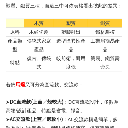
塑質、鐵質三種，而這三中可依表格看出彼此的差異：
木質
塑質
鐵質
原料
木頭切割
塑膠射出
鐵材壓模
產品類
傳統式家庭
造型怪異性產
工業扇簡易產
型
產品
品
品
復古、傳統
較前衛，耐用
簡易、鐵質壽
特點
式
度低
命久
馬達
若依
又可分為直流款、交流款：
DC直流款(上蓋／殼較大)
➤
：DC直流款設計，多數為
高端/設計產品，特點是省電、靜音。
AC交流款(上蓋／殼較小)
➤
：AC交流款構造簡單，多
數為平民/大眾產品，特點是價格便宜，但有電流聲。