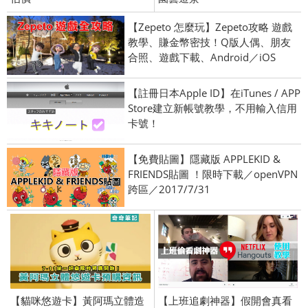
【Zepeto 怎麼玩】Zepeto攻略 遊戲
教學、賺金幣密技！Q版人偶、朋友
合照、遊戲下載、Android／iOS
【註冊日本Apple ID】在iTunes / APP
Store建立新帳號教學，不用輸入信用
卡號！
【免費貼圖】隱藏版 APPLEKID &
FRIENDS貼圖 ！限時下載／openVPN
跨區／2017/7/31
【貓咪悠遊卡】黃阿瑪立體造
【上班追劇神器】假開會真看