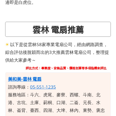
邊即是白虎位。
雲林 電扇推薦
☀
以下是從雲林58家專業電扇公司，經由網路調查，
綜合評估後脫穎而出的3大推薦雲林電扇公司，整理提
供給大家參考～
評比方式：專業度、安裝品質、價格划算等多項指標來評比
美和美-雲林 電扇
諮詢專線：
05-551-1235
服務地區：斗六、虎尾、麥寮、西螺、斗南、北
港、古坑、土庫、莿桐、口湖、二崙、元長、水
林、崙背、臺西、四湖、大埤、林內、東勢、褒忠