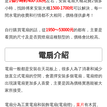
1個小時約400-550元
是
左右，安裝電扇大概花費2個多
1500-1700元
小時，找師傅來安裝大概
可以解決，每一
間水電的收費和行情都不大相同，價格僅供參考！
1950～53000元
自行購買電扇的話，從
的都有，主要是
看買的尺寸及是否買燈扇這種類型的，價格會比較高。
電扇介紹
電扇一般都是安裝在天花板上，很多人為了消暑和減少
放直立式電扇的空間，會選擇安裝多個電扇，電扇燈的
出現讓電扇更加多人喜愛，主要是因為價格實惠能被大
家所接受。
電扇分為工業電扇和裝飾電扇(電扇燈)，
葉片
有木質、