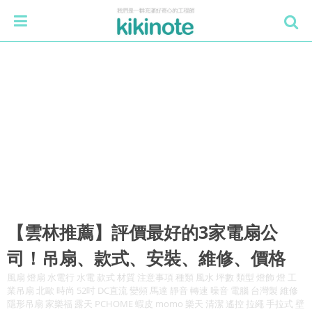
【雲林推薦】評價最好的3家電扇公
司！吊扇、款式、安裝、維修、價格
風扇 燈扇 水電行 水電 款式 材質 注意事項 種類 風水 坪數 類型 燈飾 燈 工
業吊扇 北歐 時尚 52吋 DC直流 變頻 馬達 靜音 轉速 噪音 電腦 台灣製 維修
隱形吊扇 家樂福 露天 PCHOME 蝦皮 momo 樂天 清潔 遙控 拉繩 手拉式 壁