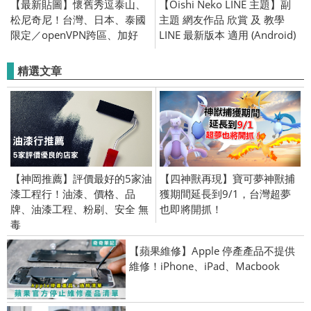
【最新貼圖】懷舊秀逗泰山、
【Oishi Neko LINE 主題】副
松尼奇尼！台灣、日本、泰國
主題 網友作品 欣賞 及 教學
限定／openVPN跨區、加好
LINE 最新版本 適用 (Android)
友、綁門號／2018/02/08
精選文章
【神岡推薦】評價最好的5家油
【四神獸再現】寶可夢神獸捕
漆工程行！油漆、價格、品
獲期間延長到9/1，台灣超夢
牌、油漆工程、粉刷、安全 無
也即將開抓！
毒
【蘋果維修】Apple 停產產品不提供
維修！iPhone、iPad、Macbook