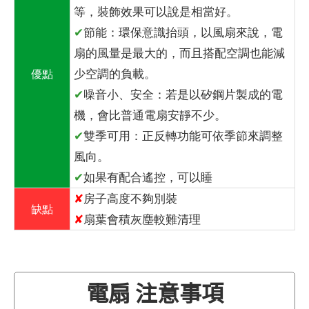
等，裝飾效果可以說是相當好。
✔
節能：環保意識抬頭，以風扇來說，電
扇的風量是最大的，而且搭配空調也能減
少空調的負載。
優點
✔
噪音小、安全：若是以矽鋼片製成的電
機，會比普通電扇安靜不少。
✔
雙季可用：正反轉功能可依季節來調整
風向。
✔
如果有配合遙控，可以睡
✘
房子高度不夠別裝
缺點
✘
扇葉會積灰塵較難清理
電扇 注意事項