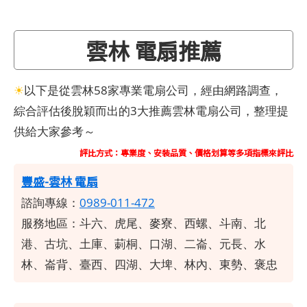
雲林 電扇推薦
☀
以下是從雲林58家專業電扇公司，經由網路調查，
綜合評估後脫穎而出的3大推薦雲林電扇公司，整理提
供給大家參考～
評比方式：專業度、安裝品質、價格划算等多項指標來評比
豐盛-雲林 電扇
諮詢專線：
0989-011-472
服務地區：斗六、虎尾、麥寮、西螺、斗南、北
港、古坑、土庫、莿桐、口湖、二崙、元長、水
林、崙背、臺西、四湖、大埤、林內、東勢、褒忠