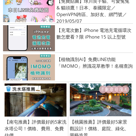
【免費貼圖】球川良子貓、可愛兔兔
& 貓頭鷹！日本、泰國限定／
OpenVPN跨區、加好友、綁門號／
2019/05/07
【充電次數】iPhone 電池充電循環次
數怎麼看？限 iPhone 15 以上型號
【植物識別AI】免費LINE功能
「IMOMO」辨識花草教學！名稱查詢
【南屯推薦】評價最好的5家洗
【桃園推薦】評價最好5家景
水塔公司！價格、費用、免費
觀設計！價格、庭院、綠化、
估價
園藝造景