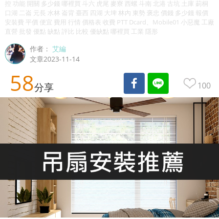
控 功能 開關 多少錢 哪裡買 斗六 虎尾 麥寮 西螺 斗南 北港 古坑 土庫 莿桐
口湖 二崙 元長 水林 崙背 臺西 四湖 大埤 林內 東勢 褒忠 價錢 多少錢 報價
安裝費 平價 便宜 費用 行情 價格表 收費 PTT Dcard、Mobile01 小惡魔 工廠
直營 批發 優點 缺點 評比 比較 優缺點 哪裡買 工業 隱形
作者：
艾編
文章2023-11-14
58
100
分享