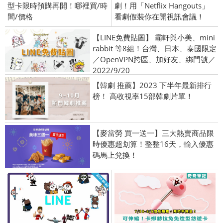
型卡限時預購再開！哪裡買/時
劇！用「Netflix Hangouts」
間/價格
看劇假裝你在開視訊會議！
【LINE免費貼圖】 霸軒與小美、mini
rabbit 等8組！台灣、日本、泰國限定
／OpenVPN跨區、加好友、綁門號／
2022/9/20
【韓劇 推薦】2023 下半年最新排行
榜！ 高收視率15部韓劇片單！
【麥當勞 買一送一】三大熱賣商品限
時優惠超划算！整整16天，輸入優惠
碼馬上兌換！