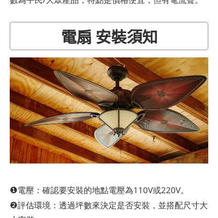
電扇 安裝須知
❶
電壓：確認要安裝的地點電壓為110V或220V。
❷
評估環境：透過坪數來決定是否安裝，並搭配尺寸大