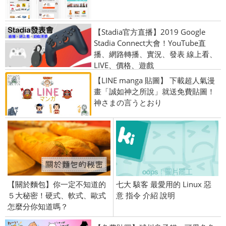
【Stadia官方直播】2019 Google
Stadia Connect大會！YouTube直
播、網路轉播、實況、發表 線上看、
LIVE、價格、遊戲
【LINE manga 貼圖】 下載超人氣漫
畫「誠如神之所說」就送免費貼圖！
神さまの言うとおり
【關於麵包】你一定不知道的
七大 駭客 最愛用的 Linux 惡
５大秘密！硬式、軟式、歐式
意 指令 介紹 說明
怎麼分你知道嗎？