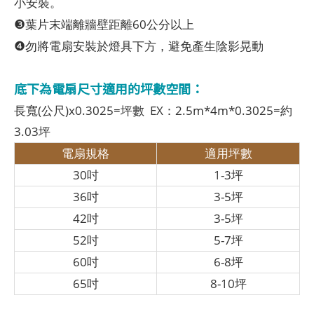
小安裝。
❸
葉片末端離牆壁距離60公分以上
❹
勿將電扇安裝於燈具下方，避免產生陰影晃動
底下為電扇尺寸適用的坪數空間：
長寬(公尺)x0.3025=坪數 EX：2.5m*4m*0.3025=約
3.03坪
電扇規格
適用坪數
30吋
1-3坪
36吋
3-5坪
42吋
3-5坪
52吋
5-7坪
60吋
6-8坪
65吋
8-10坪