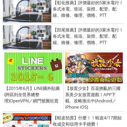
【彰化推薦】評價最好的5家水電行！
各式水電、衛浴、裝燈、配管、配
線、維修、修理、價格、PTT
【田尾推薦】評價最好的3家水電行！
各式水電、衛浴、裝燈、配管、配
線、維修、修理、價格、PTT
【2015年6月】LINE國外貼圖
【放置少女】百花撩亂的三國
(跨區到全世界總整
系美少女放置遊戲！APP下
理)OpenVPN／綁門號圖欣賞
載、攻略推出中(Android／
iPhone iOS)
【蝦皮拍賣】什麼！！蝦皮4/17開始
收成交和信用卡手續費！