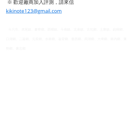
※ 歡迎廠商加入評測，請來信
kikinote123@gmail.com
斗六市、虎尾鎮、麥寮鄉、西螺鎮、斗南鎮、北港鎮、古坑鄉、土庫鎮、莿桐鄉、
口湖鄉、二崙鄉、元長鄉、水林鄉、崙背鄉、臺西鄉、四湖鄉、大埤鄉、林內鄉、東
勢鄉、褒忠鄉