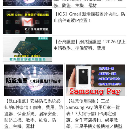
修、防盜、主機、器材
【iOS】Gmail 新增攔截圖片功能、防
止信件追蹤IP位置！
【台灣護照】網路辦護照！2026 線上
申請教學、準備資料、費用
【鼓山推薦】安裝防盜系統必
【注意使用限制】三星
知的6件事情！價格、費用、防
Samsung Pay 適用店家一覽
盜器、保全系統、居家安全、
表！7大銀行信用卡綁定優
防盜主機、教學、維修、防
惠、合作商店折扣、綁定教
盜、主機、器材
學、三星手機支援機種／機型