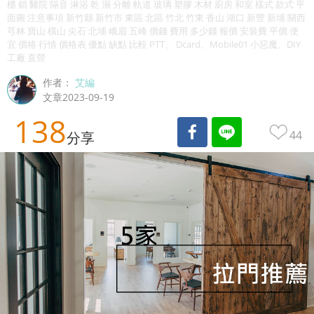
櫃 鎖 醫院 隔音 淋浴 乾 濕 分離 軌道 玻璃 塑膠 木材 廚房 和室 樣式 款式 平
面圖 注意事項 新竹縣 新竹市 東區 北區 竹北 竹東 香山 湖口 新豐 新埔 關西
芎林 寶山 橫山 尖石 北埔 峨眉 五峰 價錢 費用 多少錢 報價 安裝費 平價 便
宜 價格 行情 價格表 優點 缺點 比較 PTT、 Dcard、Mobile01 小惡魔、DIY
工廠 直營
作者：
艾編
文章2023-09-19
138
44
分享