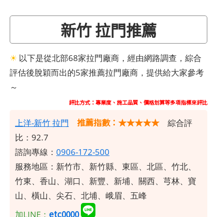
新竹 拉門推薦
☀
以下是從北部68家拉門廠商，經由網路調查，綜合
評估後脫穎而出的5家推薦拉門廠商，提供給大家參考
～
評比方式：專業度、施工品質、價格划算等多項指標來評比
推薦指數：★★★★★
上洋-新竹 拉門
綜合評
比：92.7
諮詢專線：
0906-172-500
服務地區：新竹市、新竹縣、東區、北區、竹北、
竹東、香山、湖口、新豐、新埔、關西、芎林、寶
山、橫山、尖石、北埔、峨眉、五峰
etc0000
加LINE：