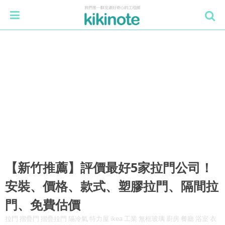
【新竹推薦】評價最好5家拉門公司！
安裝、價格、款式、塑膠拉門、隔間拉
門、免費估價
拉門 摺疊門 摺疊拉門 隔冷氣 特力屋 ikea 工業 無框玻璃 廚房 餐廳 浴室 衣