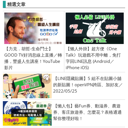
精選文章
【力克．胡哲-生命鬥士】
【懶人外掛】超方便《One
GOOD TV好消息線上直播／轉
Talk》玩遊戲不用中離，免打
播，豐盛人生講座！YouTube
字回LINE訊息 (Android／
影片
iPhone iOS)
【LINE隱藏貼圖】5 組不在貼圖小舖
的新貼圖！openVPN跨區、加好友／
2022/05/25
【懶人包】藝Fun券、動滋券、農遊
券、客庄旅遊券、怎麼花？表格通通
幫你整理好啦！