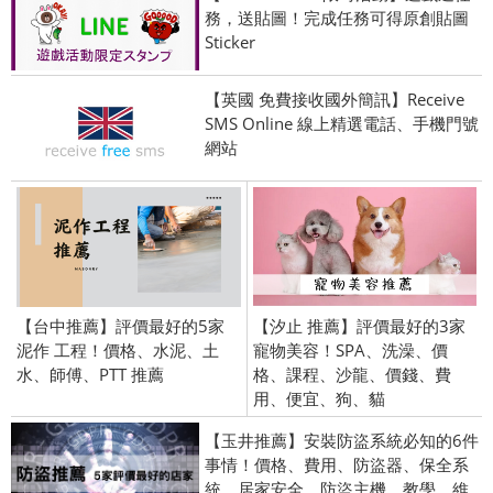
務，送貼圖！完成任務可得原創貼圖
Sticker
【英國 免費接收國外簡訊】Receive
SMS Online 線上精選電話、手機門號
網站
【台中推薦】評價最好的5家
【汐止 推薦】評價最好的3家
泥作 工程！價格、水泥、土
寵物美容！SPA、洗澡、價
水、師傅、PTT 推薦
格、課程、沙龍、價錢、費
用、便宜、狗、貓
【玉井推薦】安裝防盜系統必知的6件
事情！價格、費用、防盜器、保全系
統、居家安全、防盜主機、教學、維