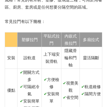
區、廚房、套房或是任何想要分隔空間的區域。
常見拉門有以下幾種：
平貼式拉
內嵌式
塑膠拉門
多扇拉式
門
推拉門
隱藏滑
上下端安
安裝
設軌道
輪和門
靈活隔斷
裝滑軌
軸
✔
開關方式
多
✔
方便檢
✔
視覺美
✔
可隔絕冷
修
✔
軌道維修
優點
觀
氣
✔
安裝簡
✔
隔間方便
✔
省空間
✔
安裝簡單
單