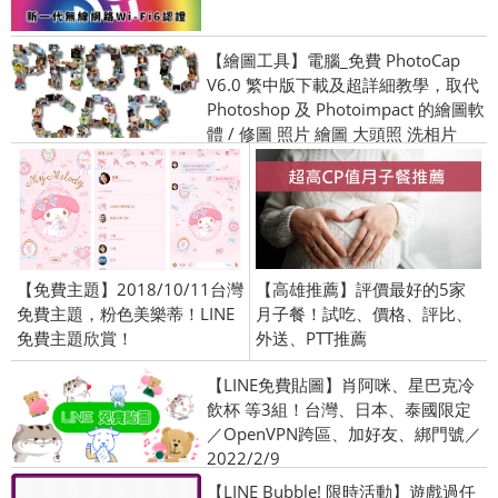
【繪圖工具】電腦_免費 PhotoCap
V6.0 繁中版下載及超詳細教學，取代
Photoshop 及 Photoimpact 的繪圖軟
體 / 修圖 照片 繪圖 大頭照 洗相片
【免費主題】2018/10/11台灣
【高雄推薦】評價最好的5家
免費主題，粉色美樂蒂！LINE
月子餐！試吃、價格、評比、
免費主題欣賞！
外送、PTT推薦
【LINE免費貼圖】肖阿咪、星巴克冷
飲杯 等3組！台灣、日本、泰國限定
／OpenVPN跨區、加好友、綁門號／
2022/2/9
【LINE Bubble! 限時活動】遊戲過任