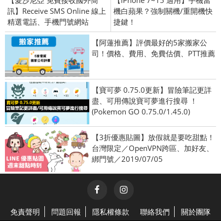
訊】Receive SMS Online 線上
機白蘋果？強制關機/重開機快
精選電話、手機門號網站
捷鍵！
【阿蓮推薦】評價最好的5家搬家公
司！價格、費用、免費估價、PTT推薦
【寶可夢 0.75.0更新】冒險筆記更詳
盡、可用傳說寶可夢進行搜尋 ！
(Pokemon GO 0.75.0/1.45.0)
【3折優惠貼圖】放假就是要吃甜點！
台灣限定／OpenVPN跨區、加好友、
綁門號／2019/07/05
免責聲明
問題回報
隱私權條款
聯絡我們
關於團隊