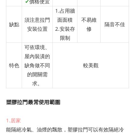
✔
價格便宜
1.占用牆
須注意拉門
面面積
不易維
缺點
隔音不佳
安裝位置
2.安裝存
修
限制
可依環境、
屋內裝潢的
特色
缺角做不同
較美觀
的開關需
求。
塑膠拉門最常使用範圍
1.居家
能隔絕冷氣、油煙的飄散，塑膠拉門可以有效隔絕冷