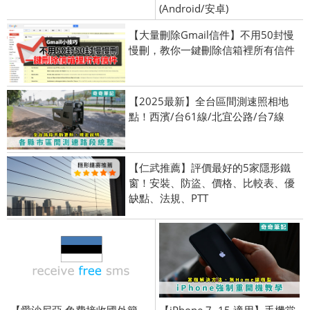
(Android/安卓)
【大量刪除Gmail信件】不用50封慢
慢刪，教你一鍵刪除信箱裡所有信件
【2025最新】全台區間測速照相地
點！西濱/台61線/北宜公路/台7線
【仁武推薦】評價最好的5家隱形鐵
窗！安裝、防盜、價格、比較表、優
缺點、法規、PTT
【愛沙尼亞 免費接收國外簡
【iPhone 7~15 適用】手機當