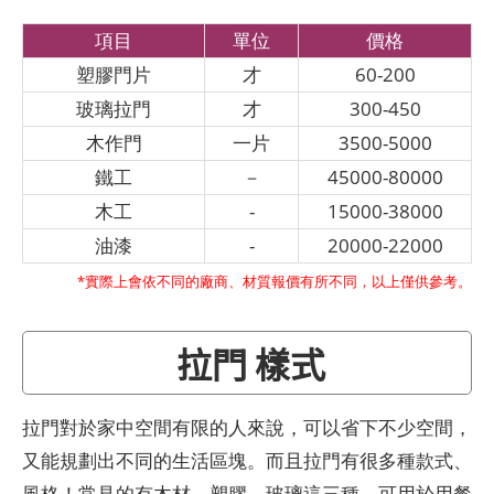
項目
單位
價格
塑膠門片
才
60-200
玻璃拉門
才
300-450
木作門
一片
3500-5000
鐵工
－
45000-80000
木工
-
15000-38000
油漆
-
20000-22000
*實際上會依不同的廠商、材質報價有所不同，以上僅供參考。
拉門 樣式
拉門對於家中空間有限的人來說，可以省下不少空間，
又能規劃出不同的生活區塊。而且拉門有很多種款式、
風格！常見的有木材、塑膠、玻璃這三種，可用於用餐