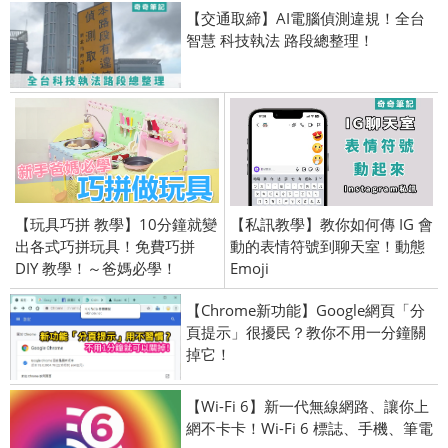
【交通取締】AI電腦偵測違規！全台
智慧 科技執法 路段總整理！
【玩具巧拼 教學】10分鐘就變
【私訊教學】教你如何傳 IG 會
出各式巧拼玩具！免費巧拼
動的表情符號到聊天室！動態
DIY 教學！～爸媽必學！
Emoji
【Chrome新功能】Google網頁「分
頁提示」很擾民？教你不用一分鐘關
掉它！
【Wi-Fi 6】新一代無線網路、讓你上
網不卡卡！Wi-Fi 6 標誌、手機、筆電