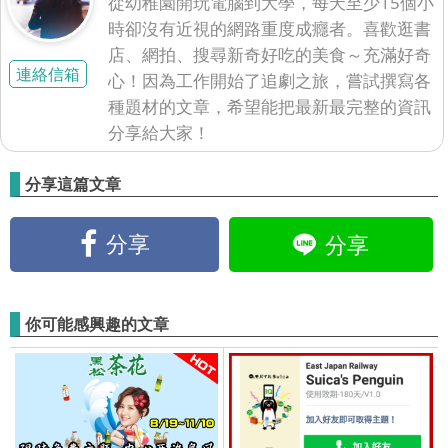
從幼稚園開玩電腦到大學，每天至少15個小
時卻沒有近視的網路重度成癮者。喜歡逛書
店、網拍、搜尋新奇好吃的美食～充滿好奇
連絡信箱
心！因為工作開始了追劇之旅，嘗試撰寫各
種題材的文章，希望能把最新最完整的資訊
分享給大家！
分享這篇文章
分享
分享
你可能感興趣的文章