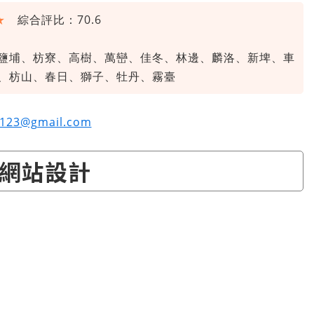
★
綜合評比：70.6
鹽埔、枋寮、高樹、萬巒、佳冬、林邊、麟洛、新埤、車
、枋山、春日、獅子、牡丹、霧臺
e123@gmail.com
網站設計