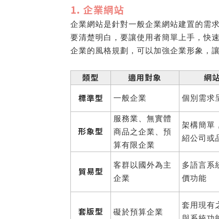
1. 企業網站
企業網站是針對一般企業網站建置的需
要清楚明白，要讓使用者簡單上手，快
企業的風格規劃，可以加強企業形象，
類型
適用對象
網
標準型
一般企業
個別需求
服務業、無實體
架構簡單
形象型
商品之企業、預
紹公司或
算有限企業
客群以國外為主
多語言系
貿易型
企業
價功能
套用現有
套版型
礙於預算企業
與系統功