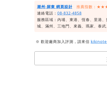
潮州-屏東 網頁設計
推薦指數：★★
連絡電話：
08-832-4858
服務區域：內埔、東港、恆春、里港、
城、滿州、三地門、來義、瑪家、泰武
※ 歡迎廠商加入評測，請來信
kikinot