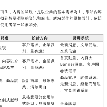
求而生，內容的呈現上是以企業的基本需求為主，網站內容
速找到想要瀏覽的資訊和服務。網站製作的風格設計，依照
讓使用者第一印象加分。
站特色
設計方向
常用系統
客戶需求、企業識
最新消息、文章管理、
呈現
別、量身設計
企業信箱
首頁動畫、內頁大
，內容以介
客戶需求、企業識
Banner圖像、客戶問
品牌為主
別、量身設計
卷或選單
商品管理、詢價系統、
統、商品詢
設計簡單、形象專
最新消息、經銷商管理
業、清楚明白
、常見問題系統
風格受限於套用制
之制式版型
式版型，無法量身
最新訊息
能