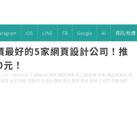
nstagram
iOS
LINE
FB
Google
AI
資訊/軟體
價最好的5家網頁設計公司！推
0元！
rd、Mobile01 小惡魔 ptt 範例 價錢 費用 多少錢 報價 平價 便宜 屏東市 潮
 萬巒 佳冬 林邊 竹田 崁頂 琉球 麟洛 南州 新埤 車城 滿州 三地門 來義 瑪家