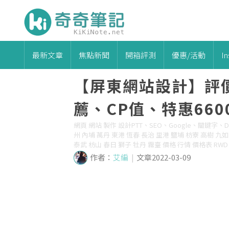
最新文章
焦點新聞
開箱評測
優惠/活動
I
【屏東網站設計】評
薦、CP值、特惠660
網頁 網站 製作 設計PTT、SEO、Google、關鍵字、Dca
州 內埔 萬丹 東港 恆春 長治 里港 鹽埔 枋寮 高樹 九如
泰武 枋山 春日 獅子 牡丹 霧臺 價格 行情 價格表 RWD
作者：
艾編
|
文章2022-03-09