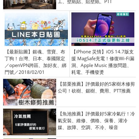
工、壁紙貼、貼壁紙、PTT
【最新貼圖】銀魂、雪寶、布
【iPhone 災情】iOS 14.7版支
丁狗！台灣、日本、泰國限定
援 MagSafe充電！修復Wi-Fi漏
／openVPN跨區、加好友、綁
洞、Apple Music 播放問題、
門號／2018/02/01
耗電、手機發燙
【苗栗推薦】評價最好的5家樹木修剪
公司！砍樹、鋸樹、費用、PTT推薦
【魚池推薦】評價最好5家冷氣行！冷
氣安裝、維修、價格、保養、灌冷
媒、故障、空調、不冷、噪音