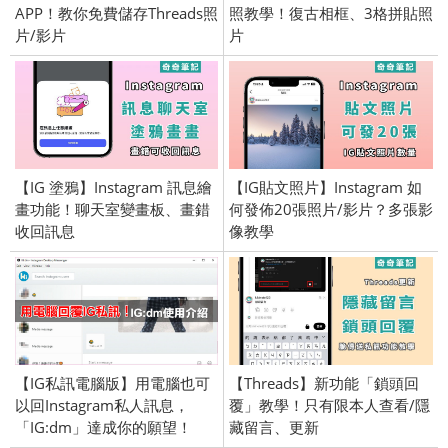
APP！教你免費儲存Threads照
照教學！復古相框、3格拼貼照
片/影片
片
【IG 塗鴉】Instagram 訊息繪
【IG貼文照片】Instagram 如
畫功能！聊天室變畫板、畫錯
何發佈20張照片/影片？多張影
收回訊息
像教學
【IG私訊電腦版】用電腦也可
【Threads】新功能「鎖頭回
以回Instagram私人訊息，
覆」教學！只有限本人查看/隱
「IG:dm」達成你的願望！
藏留言、更新