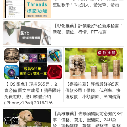
重點教學！Tag別人、螢光筆、箭頭
【彰化推薦】評價最好5位新娘秘書！
新秘、價位、行情、PTT推薦
【iOS 限免】現省565元，文
【嘉義推薦】評價最好的5家
青必備 圖文生成器！蘋果限時
借款公司！借錢、低利率、快
免費遊戲、應用軟體介紹
速放款、小額借款、民間借貸
(iPhone／iPad) 2016/1/6
【高雄推薦】去動物醫院前必知的3件
事！價格、費用、獸醫院、24H急
診！寵物醫院、獸醫、貓醫院、狗醫