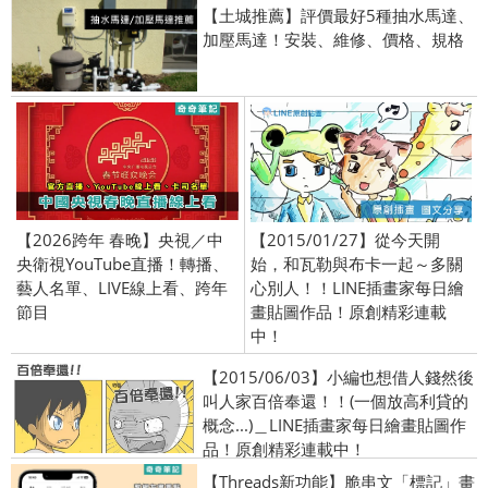
【土城推薦】評價最好5種抽水馬達、
加壓馬達！安裝、維修、價格、規格
【2026跨年 春晚】央視／中
【2015/01/27】從今天開
央衛視YouTube直播！轉播、
始，和瓦勒與布卡一起～多關
藝人名單、LIVE線上看、跨年
心別人！！LINE插畫家每日繪
節目
畫貼圖作品！原創精彩連載
中！
【2015/06/03】小編也想借人錢然後
叫人家百倍奉還！！(一個放高利貸的
概念...)＿LINE插畫家每日繪畫貼圖作
品！原創精彩連載中！
【Threads新功能】脆串文「標記」畫