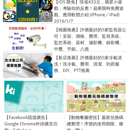
【iOS 限免】現省433元，摘星小遊
戲，考驗你的反應！蘋果限時免費遊
戲、應用軟體介紹 (iPhone／iPad)
2016/1/7
【桃園推薦】評價最好的5家監視器公
司！安裝、價格、費用、監視系統、
監控系統、器材、攝影機、錄影機、
中壢、平鎮、八德
【新店推薦】評價最好的5家冷氣清
洗！洗冷氣、費用、清潔、到府服
務、DIY、PTT推薦
【Facebook阻擋廣告】
【動物餐廳密技】最新兌換碼
Google Chrome外掛擴充功
總整理！序號的使用期限、條
能：Fabulous
件一覽！