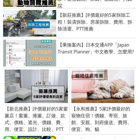
院
【新莊推薦】評價最好的5家拆除工
程！裝潢拆除、房屋拆除、費用、拆
除清運、PTT推薦
【乘換案內】日本交通APP「Japan
Transit Planner」中文教學、怎麼用?
【新北推薦】評價最好的5家窗
【永和推薦】5家評價最好的
簾店！窗簾、捲簾、訂做、款
寵物住宿！價錢、寄宿、旅
式、價格、遮光、價錢、費
館、安親、到府接送、費用、
用、便宜、設計、比較、PTT
便宜、狗、貓