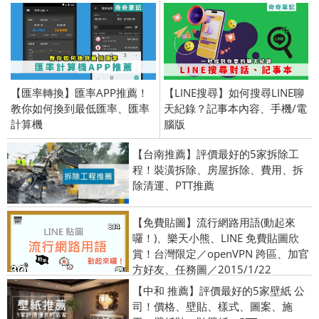
【匯率轉換】匯率APP推薦！
【LINE搜尋】如何搜尋LINE聊
教你如何換到最低匯率、匯率
天紀錄？記事本內容、手機/電
計算機
腦版
【台南推薦】評價最好的5家拆除工
程！裝潢拆除、房屋拆除、費用、拆
除清運、PTT推薦
【免費貼圖】流行網路用語(動起來
囉！)、樂天小熊、LINE 免費貼圖欣
賞！台灣限定／openVPN 跨區、加官
方好友、任務圖／2015/1/22
【中和 推薦】評價最好的5家壁紙 公
司！價格、壁貼、樣式、圖案、施