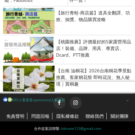
【旅行青蛙-商店篇】道具全翻譯、功
效、抽獎、物品購買攻略
【桃園推薦】評價最好的5家露營用品
店！裝備、品牌、用具、專賣店、
Dcard、PTT推薦
【台南 油桐花】2026台南桐花季景點
推薦、客家桐花祭 即時花況、無人秘
境｜賞桐趣
695人看更多sponsored人氣內容
免責聲明
問題回報
隱私權條款
聯絡我們
關於團隊
合作提案請聯繫:
kikinote123@gmail.com