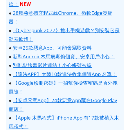
NEW
線！
●
28種惡意擴充程式藏Chrome、微軟Edge瀏覽
器！
●
《Cyberpunk 2077》推出手機遊戲？別安裝它是
勒索軟體！
●
安卓25款惡意App、可能會竊取資料
●
新型Android木馬病毒偷個資、安卓用戶小心！
●
別亂點臉書影片連結！小心帳號被盜
●
【違法APP】大陸10款違法收集個資App 名單！
●
【Google檢測密碼】一招幫你檢查密碼是否外洩
風險！
●
【安卓惡意App】24款惡意App藏在Google Play
商店！
●
【Apple 木馬程式】iPhone App 有17款被植入木
馬程式！