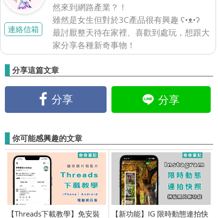
然來到網路產業？！
雖然是女生但對於3C產品很有興趣 ʕ•ᴥ•ʔ
連絡信箱
最討厭整天待在家裡、喜歡到處玩，想跟大
家分享各種新奇事物！
分享這篇文章
分享
分享
你可能感興趣的文章
【Threads下載教學】免安裝
【新功能】IG 限時動態連拍快