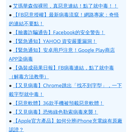
●
艾瑪華森假裸照，真惡意連結！點了就中毒！！
●
【FB惡意授權】最新病毒流竄！網路專家：奇怪
的連結不要點！
●
【臉書詐騙通告】Facebook的安全警告！
●
【緊急通知】YAHOO 資安嚴重漏洞！
●
【緊急通知】安卓用戶注意！Google Play商店
APP染病毒
●
【偽裝成蘋果日報】FB病毒連結，點了就中毒
（解毒方法教學）
●
【又見病毒】Chrome跳出「找不到字型」，一下
載字型就中毒！
●
【惡意軟體】36款手機被預載惡意軟體！
●
【又見病毒】恐怖綠色勒索病毒來襲！
●
【Apple官方產品】如何分辨iPhone充電線有原廠
認證？