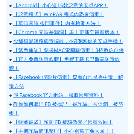
●
【Android】小心這15款惡意的安卓APP！
●
【惡意程式】WinRAR 程式內恐有病毒！
●
【華碩電腦 後門事件】內有檢測方法！
●
【Chrome 零時差漏洞】馬上更新至最新版本！
●
少爺殭屍網路病毒擴散，4招保護你的安卓手機！
●
【緊急通知】蘋果MAC電腦藏病毒！3招教你自保
●
【官方免費防毒軟體】免費下載卡巴斯基防毒軟
體！
●
【Facebook 假影片病毒】查看自己是否中毒、解
毒方法
●
假 Facebook 官方網站，竊取帳密資料！
●
教你如何取消 FB 被標記、被詐騙、被促銷、被盜
帳！
●
【帳號被盜】預防 FB 被駭教學／帳號救回！
●
【手機詐騙簡訊整理】小心別當了冤大頭！！