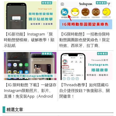
【IG新功能】Instagram「限
【IG限時動態】一招教你限時
時動態變模糊」破解教學！顯
動態圓圈顏色變黃綠色！限定
示貼紙
特效、西班牙、拉丁裔、
Instagram
【IG 限時動態 下載】一鍵儲存
【Threads教學】如何隱藏IG
Instagram限動照片、影片、
自介捷徑按鈕？恢復顯示、關
直播！免安裝App（Android
閉徽章！
／iOS）
精選文章