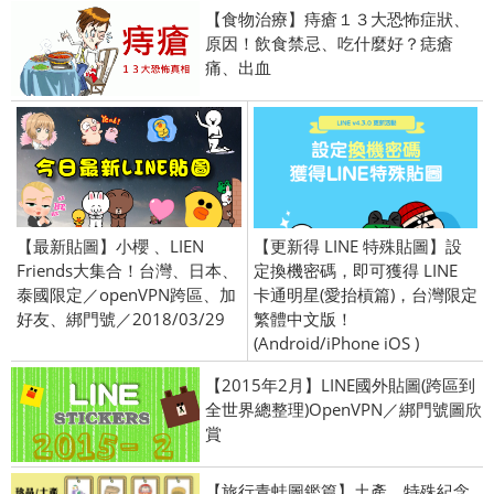
【食物治療】痔瘡１３大恐怖症狀、
原因！飲食禁忌、吃什麼好？痣瘡
痛、出血
【最新貼圖】小櫻 、LIEN
【更新得 LINE 特殊貼圖】設
Friends大集合！台灣、日本、
定換機密碼，即可獲得 LINE
泰國限定／openVPN跨區、加
卡通明星(愛抬槓篇)，台灣限定
好友、綁門號／2018/03/29
繁體中文版！
(Android/iPhone iOS )
【2015年2月】LINE國外貼圖(跨區到
全世界總整理)OpenVPN／綁門號圖欣
賞
【旅行青蛙圖鑑篇】土產、特殊紀念