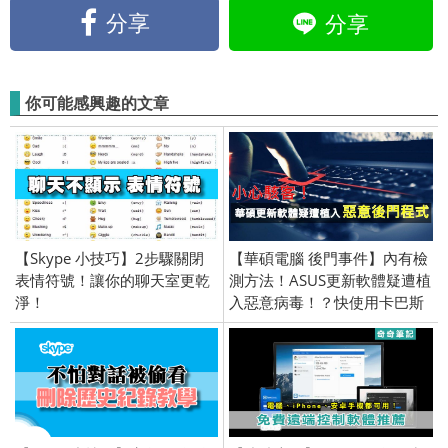
分享
分享
你可能感興趣的文章
【Skype 小技巧】2步驟關閉
【華碩電腦 後門事件】內有檢
表情符號！讓你的聊天室更乾
測方法！ASUS更新軟體疑遭植
淨！
入惡意病毒！？快使用卡巴斯
基檢測電腦！資安、網路安全