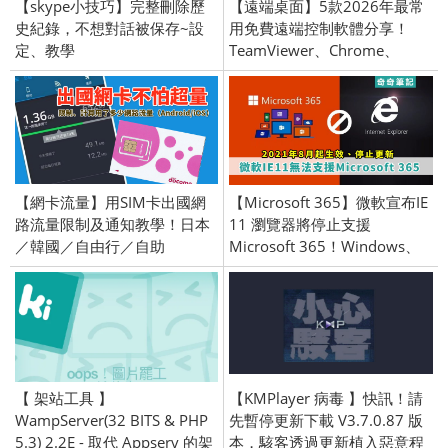
【skype小技巧】完整刪除歷
【遠端桌面】5款2026年最常
史紀錄，不想對話被保存~設
用免費遠端控制軟體分享！
定、教學
TeamViewer、Chrome、
AnyDesk、Wayk Now、
DeskIn
【網卡流量】用SIM卡出國網
【Microsoft 365】微軟宣布IE
路流量限制及通知教學！日本
11 瀏覽器將停止支援
／韓國／自由行／自助
Microsoft 365！Windows、
（Android/iOS）
Outlook、OneDrive
【 架站工具 】
【KMPlayer 病毒 】快訊！請
WampServer(32 BITS & PHP
先暫停更新下載 V3.7.0.87 版
5.3) 2.2E - 取代 Appserv 的架
本，駭客透過更新植入惡意程