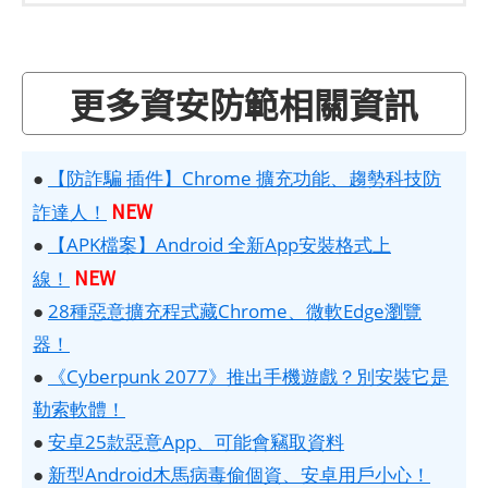
更多資安防範相關資訊
●
【防詐騙 插件】Chrome 擴充功能、趨勢科技防
NEW
詐達人！
●
【APK檔案】Android 全新App安裝格式上
NEW
線！
●
28種惡意擴充程式藏Chrome、微軟Edge瀏覽
器！
●
《Cyberpunk 2077》推出手機遊戲？別安裝它是
勒索軟體！
●
安卓25款惡意App、可能會竊取資料
●
新型Android木馬病毒偷個資、安卓用戶小心！