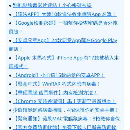
●
別亂點臉書影片連結！小心帳號被盜
●
【違法APP】大陸10款違法收集個資App 名單！
●
【Google檢測密碼】一招幫你檢查密碼是否外洩
風險！
●
【安卓惡意App】24款惡意App藏在Google Play
商店！
●
【Apple 木馬程式】iPhone App 有17款被植入木
馬程式！
●
【Android】小心這15款惡意的安卓APP！
●
【惡意程式】WinRAR 程式內恐有病毒！
●
【華碩電腦 後門事件】內有檢測方法！
●
【Chrome 零時差漏洞】馬上更新至最新版本！
●
少爺殭屍網路病毒擴散，4招保護你的安卓手機！
●
【緊急通知】蘋果MAC電腦藏病毒！3招教你自保
●
【官方免費防毒軟體】免費下載卡巴斯基防毒軟