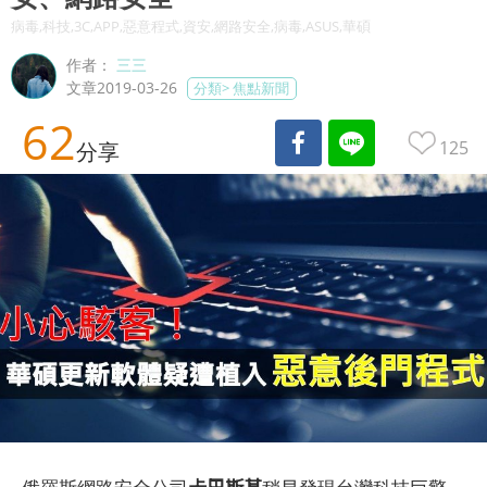
病毒,科技,3C,APP,惡意程式,資安,網路安全,病毒,ASUS,華碩
作者：
三三
文章2019-03-26
分類>
焦點新聞
62
125
分享
卡巴斯基