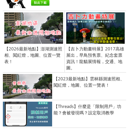
【2026最新地點】澎湖測速照
【吉卜力動畫特展】2017高雄
相、闖紅燈，地圖、位置一覽
展出，早鳥預售票、紀念套票
表！
資訊！龍貓展情報，交通、地
圖。
【2023最新地點】雲林縣測速照相、
闖紅燈，地圖、位置一覽表！
【Threads】什麼是「限制用戶」功
能？會被發現嗎？設定取消教學