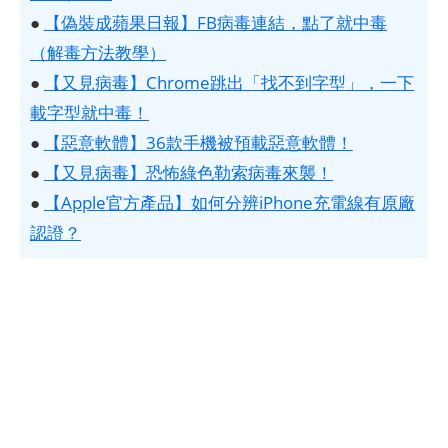
●
【偽裝成蘋果日報】FB病毒連結，點了就中毒
（解毒方法教學）
●
【又見病毒】Chrome跳出「找不到字型」，一下
載字型就中毒！
●
【惡意軟體】36款手機被預載惡意軟體！
●
【又見病毒】恐怖綠色勒索病毒來襲！
●
【Apple官方產品】如何分辨iPhone充電線有原廠
認證？