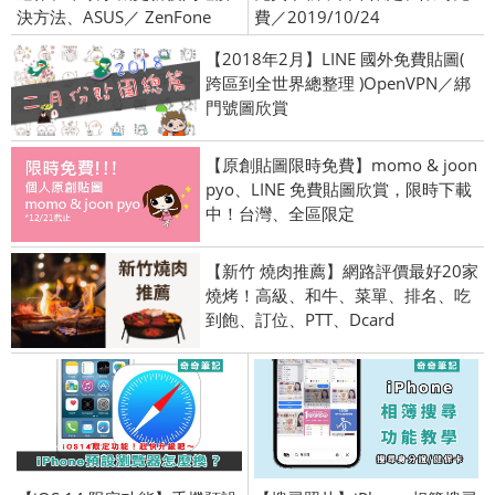
決方法、ASUS／ ZenFone
費／2019/10/24
【2018年2月】LINE 國外免費貼圖(
跨區到全世界總整理 )OpenVPN／綁
門號圖欣賞
【原創貼圖限時免費】momo & joon
pyo、LINE 免費貼圖欣賞，限時下載
中！台灣、全區限定
【新竹 燒肉推薦】網路評價最好20家
燒烤！高級、和牛、菜單、排名、吃
到飽、訂位、PTT、Dcard