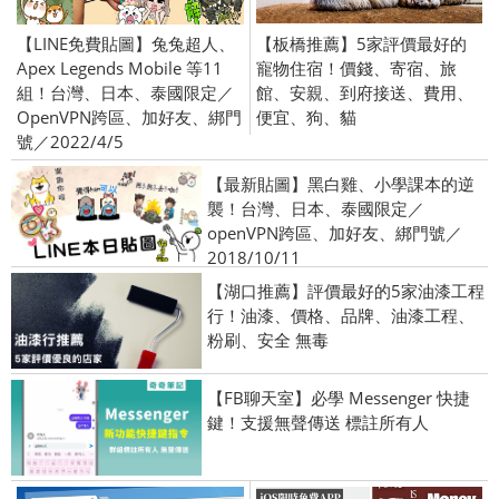
【LINE免費貼圖】兔兔超人、
【板橋推薦】5家評價最好的
Apex Legends Mobile 等11
寵物住宿！價錢、寄宿、旅
組！台灣、日本、泰國限定／
館、安親、到府接送、費用、
OpenVPN跨區、加好友、綁門
便宜、狗、貓
號／2022/4/5
【最新貼圖】黑白雞、小學課本的逆
襲！台灣、日本、泰國限定／
openVPN跨區、加好友、綁門號／
2018/10/11
【湖口推薦】評價最好的5家油漆工程
行！油漆、價格、品牌、油漆工程、
粉刷、安全 無毒
【FB聊天室】必學 Messenger 快捷
鍵！支援無聲傳送 標註所有人