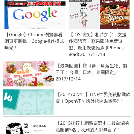
【Google】Chrome瀏覽器看
【iOS 限免】相片加字，支援
網頁更順暢！Google極速模式
多國語言！蘋果限時免費遊
曝光！
戲、應用軟體推薦 (iPhone／
iPad) 2017/11/13
【最新貼圖】寶可夢、角落生物、獅
子王！台灣、日本、泰國限定／
2017/12/14
【2014/02/11】LINE世界免費貼圖欣
賞！OpenVPN 國外跨區貼圖整理
【2015排行】網路票選史上最白爛的
貼圖前5名，收到的人都無言了！