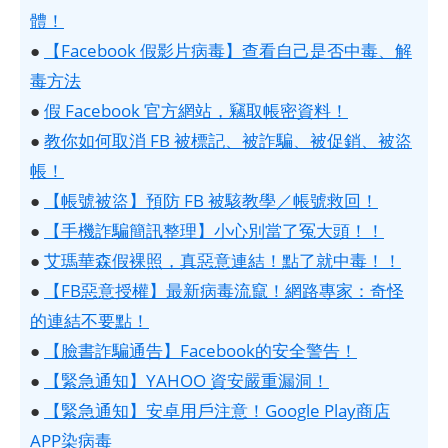
體！
●
【Facebook 假影片病毒】查看自己是否中毒、解
毒方法
●
假 Facebook 官方網站，竊取帳密資料！
●
教你如何取消 FB 被標記、被詐騙、被促銷、被盜
帳！
●
【帳號被盜】預防 FB 被駭教學／帳號救回！
●
【手機詐騙簡訊整理】小心別當了冤大頭！！
●
艾瑪華森假裸照，真惡意連結！點了就中毒！！
●
【FB惡意授權】最新病毒流竄！網路專家：奇怪
的連結不要點！
●
【臉書詐騙通告】Facebook的安全警告！
●
【緊急通知】YAHOO 資安嚴重漏洞！
●
【緊急通知】安卓用戶注意！Google Play商店
APP染病毒