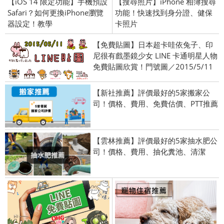
【iOS 14 限定功能】手機預設
【搜尋照片】iPhone 相簿搜尋
Safari？如何更換iPhone瀏覽
功能！快速找到身分證、健保
器設定！教學
卡照片
【免費貼圖】日本超卡哇依兔子、印
尼很有戲墨鏡少女 LINE 卡通明星人物
免費貼圖欣賞！門號圖／2015/5/11
【新社推薦】評價最好的5家搬家公
司！價格、費用、免費估價、PTT推薦
【雲林推薦】評價最好的5家抽水肥公
司！價格、費用、抽化糞池、清潔