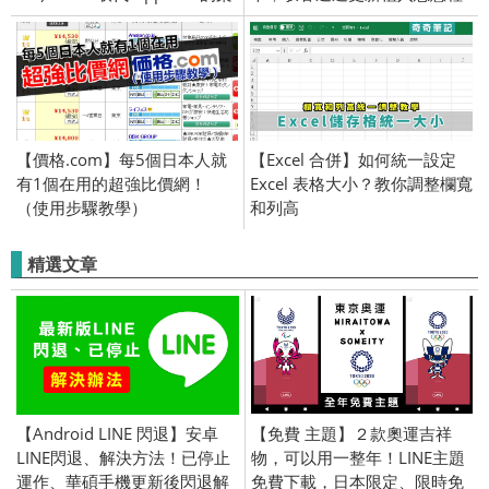
站組合包
式影响 Windows 7及XP / 國家
資通安全消息 防毒
【價格.com】每5個日本人就
【Excel 合併】如何統一設定
有1個在用的超強比價網！
Excel 表格大小？教你調整欄寬
（使用步驟教學）
和列高
精選文章
【Android LINE 閃退】安卓
【免費 主題】２款奧運吉祥
LINE閃退、解決方法！已停止
物，可以用一整年！LINE主題
運作、華碩手機更新後閃退解
免費下載，日本限定、限時免