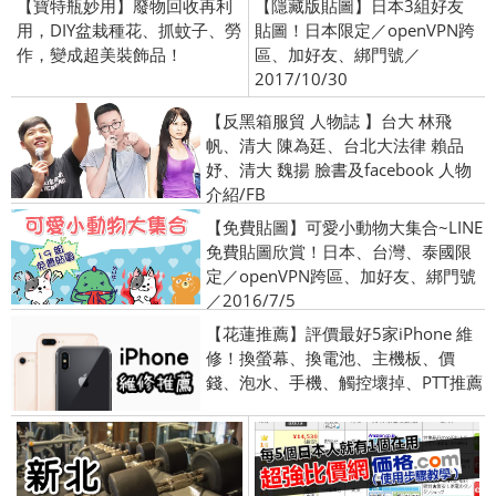
【寶特瓶妙用】廢物回收再利
【隱藏版貼圖】日本3組好友
用，DIY盆栽種花、抓蚊子、勞
貼圖！日本限定／openVPN跨
作，變成超美裝飾品！
區、加好友、綁門號／
2017/10/30
【反黑箱服貿 人物誌 】台大 林飛
帆、清大 陳為廷、台北大法律 賴品
妤、清大 魏揚 臉書及facebook 人物
介紹/FB
【免費貼圖】可愛小動物大集合~LINE
免費貼圖欣賞！日本、台灣、泰國限
定／openVPN跨區、加好友、綁門號
／2016/7/5
【花蓮推薦】評價最好5家iPhone 維
修！換螢幕、換電池、主機板、價
錢、泡水、手機、觸控壞掉、PTT推薦