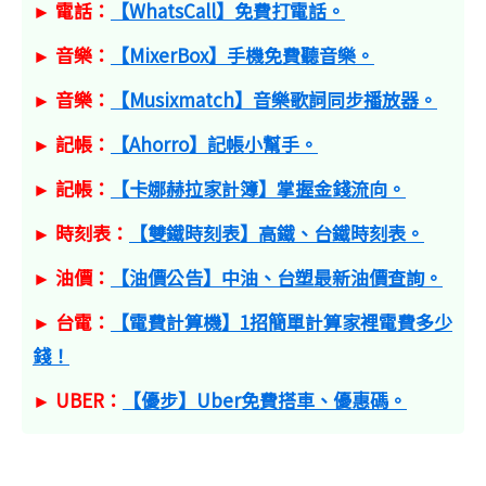
► 電話：
【WhatsCall】免費打電話。
► 音樂：
【MixerBox】手機免費聽音樂。
► 音樂：
【Musixmatch】音樂歌詞同步播放器。
► 記帳：
【Ahorro】記帳小幫手。
► 記帳：
【卡娜赫拉家計簿】掌握金錢流向。
► 時刻表：
【雙鐵時刻表】高鐵、台鐵時刻表。
► 油價：
【油價公告】中油、台塑最新油價查詢。
► 台電：
【電費計算機】1招簡單計算家裡電費多少
錢！
► UBER：
【優步】Uber免費搭車、優惠碼。