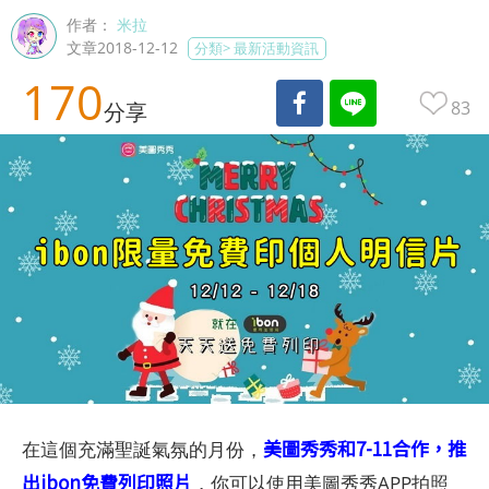
作者：
米拉
文章2018-12-12
分類>
最新活動資訊
170
83
分享
美圖秀秀和7-11合作，推
在這個充滿聖誕氣氛的月份，
出ibon免費列印照片
，你可以使用美圖秀秀APP拍照