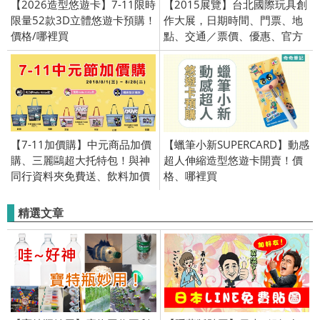
【2026造型悠遊卡】7-11限時
【2015展覽】台北國際玩具創
限量52款3D立體悠遊卡預購！
作大展，日期時間、門票、地
價格/哪裡買
點、交通／票價、優惠、官方
資訊
【7-11加價購】中元商品加價
【蠟筆小新SUPERCARD】動感
購、三麗鷗超大托特包！與神
超人伸縮造型悠遊卡開賣！價
同行資料夾免費送、飲料加價
格、哪裡買
購賓士鋅合金模型車、飲料抽
抽樂、買2瓶抽獎、最低1元、
精選文章
限量加價購