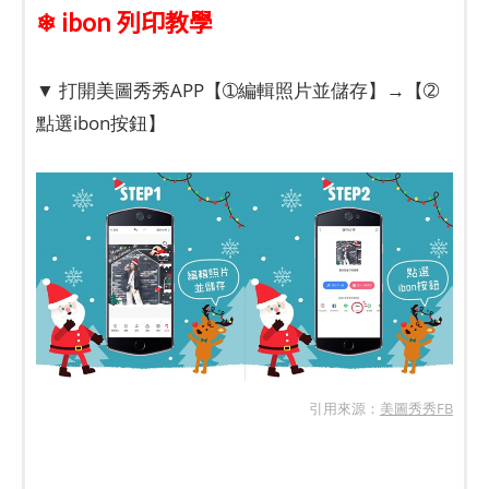
❄ ibon 列印教學
▼ 打開美圖秀秀APP【➀編輯照片並儲存】→【➁
點選ibon按鈕】
引用來源：
美圖秀秀FB