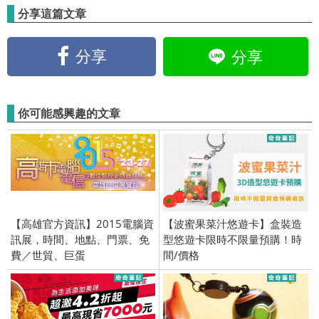
分享這篇文章
分享
分享
你可能感興趣的文章
【高雄官方資訊】2015電腦資
【波蜜果菜汁悠遊卡】盒裝造
訊展，時間、地點、門票、免
型悠遊卡限時不限量預購！時
費／世貿、巨蛋
間/價格