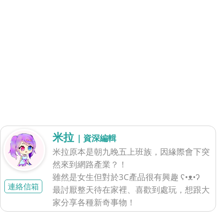
米拉
| 資深編輯
米拉原本是朝九晚五上班族，因緣際會下突
然來到網路產業？！
雖然是女生但對於3C產品很有興趣 ʕ•ᴥ•ʔ
連絡信箱
最討厭整天待在家裡、喜歡到處玩，想跟大
家分享各種新奇事物！