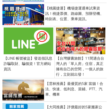
【桃園捷運】機場捷運通車試乘資
訊！桃捷票價、路線圖、預辦登機、
時刻表、位置、乘車資訊。
【LINE 帳號被盜】發送假訊息
【台灣膠囊旅館】11間適合台
詐騙取財、騙個資！官方網站
灣人的「單人房」住宿，真正
資訊
擁有自己的空間，一個人的旅
行，立刻就出發！
【雲林推薦】最優質的5家 當舖！合
法、快速、低利息、當鋪、PTT、汽
車、機車
【大同推薦】評價最好的5家搬家公