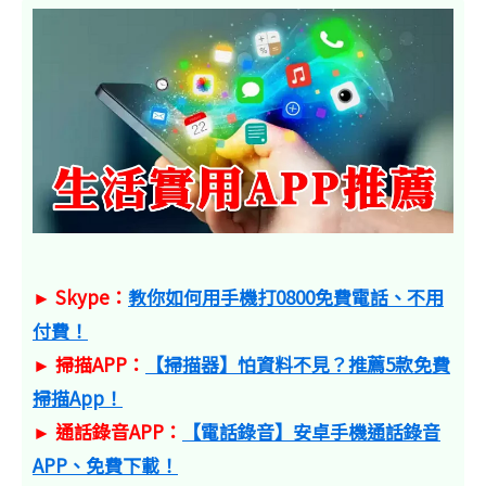
► Skype：
教你如何用手機打0800免費電話、不用
付費！
► 掃描APP：
【掃描器】怕資料不見？推薦5款免費
掃描App！
► 通話錄音APP：
【電話錄音】安卓手機通話錄音
APP、免費下載！