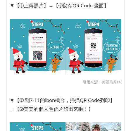
▼【➀上傳照片】→【➁儲存QR Code 畫面】
引用來源：
美圖秀秀FB
▼【➀ 到7-11的ibon機台，掃描QR Code列印】
→【➁美美的個人明信片印出來啦！】