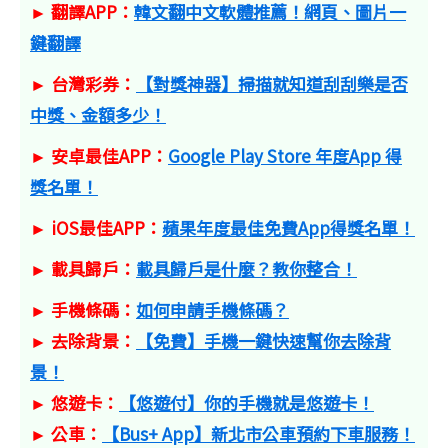
► 翻譯APP：
韓文翻中文軟體推薦！網頁、圖片一
鍵翻譯
► 台灣彩券：
【對獎神器】掃描就知道刮刮樂是否
中獎、金額多少！
► 安卓最佳APP：
Google Play Store 年度App 得
獎名單！
► iOS最佳APP：
蘋果年度最佳免費App得獎名單！
► 載具歸戶：
載具歸戶是什麼？教你整合！
► 手機條碼：
如何申請手機條碼？
► 去除背景：
【免費】手機一鍵快速幫你去除背
景！
► 悠遊卡：
【悠遊付】你的手機就是悠遊卡！
► 公車：
【Bus+ App】新北市公車預約下車服務！