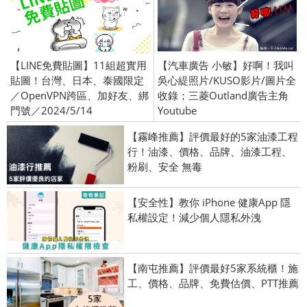
【LINE免費貼圖】11組超實用
【汽車廣告 小敏】好啊！我叫
貼圖！台灣、日本、泰國限定
吳心緹照片/KUSO影片/圖片全
／OpenVPN跨區、加好友、綁
收錄；三菱Outland廣告主角
門號／2024/5/14
Youtube
【霧峰推薦】評價最好的5家油漆工程
行！油漆、價格、品牌、油漆工程、
粉刷、安全 無毒
【安全性】教你 iPhone 健康App 隱
私權設定！減少個人隱私外洩
【南屯推薦】評價最好5家系統櫃！施
工、價格、品牌、免費估價、PTT推薦