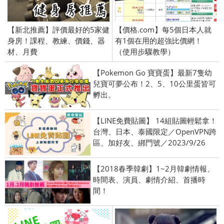
【新北推薦】評價最好的5家健
【價格.com】每5個日本人就
身房！課程、教練、價錢、器
有1個在用的超強比價網！
材、月費
（使用步驟教學）
【Pokemon Go 寶寶蛋】最新7隻幼
兒寶可夢公布！2、5、10公里蛋皆可
孵出。
【LINE免費貼圖】 14組貼圖輕鬆拿！
台灣、日本、泰國限定／OpenVPN跨
區、加好友、綁門號／2023/9/26
【2018春季韓劇】1~2月韓劇情報、
時間表、演員、劇情介紹、首播時
間！