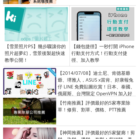
【雪景照片PS】幾步驟讓你的
【錢包捷徑】一秒打開 iPhone
照片超夢幻，雪景後製超快速
行動支付方式！行動支付捷
教學公開！
徑、加入教學
【2014/07/08】迪士尼、肯德基爺
爺、堺雅人，ASUS x當肯、好康報兔
仔 LINE 免費貼圖欣賞！日本、泰國、
俄羅斯、台灣限定 OpenVPN 加入好
友
【竹南推薦】評價最好的5家專業除
草！修剪、割草、價格、PTT推薦
【神岡推薦】評價最好的5家髮廊！剪