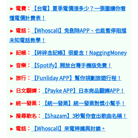
► 電費：
【台電】夏季電價漲多少？一張圖讓你看
懂電價計費表！
► 電話：
【Whoscall】免刪除APP、也能暫停阻擋
未知電話教學！
► 記帳：
【碎碎念記帳】很愛念！NaggingMoney
► 音樂：
【Spotify】開放台灣手機版免費！
► 旅行：
【Funliday APP】幫你規劃旅遊行程！
► 日文翻譯：
【Payke APP】日本商品翻譯APP！
► 統一發票：
【統一發票】統一發票對獎小幫手！
► 搜尋歌名：
【Shazam】3秒幫你查出歌曲名稱！
► 電話：
【Whoscall】來電辨識與封鎖。