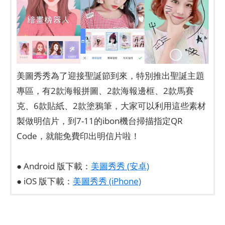
美圖秀秀為了迎接聖誕節到來，特別推出聖誕主題
專區，有2款海報拼圖、2款海報邊框、2款馬賽
克、6款貼紙、2款塗鴉筆，大家可以利用這些素材
製做明信片，到7-11的ibon機台掃描指定QR
Code，就能免費印出明信片啦！
● Android 版下載：
美圖秀秀 (安卓)
● iOS 版下載：
美圖秀秀 (iPhone)