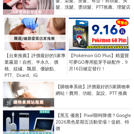
髮、染髮、燙髮、有型！剪頭髮、美
髮、洗髮、燙頭髮、PTT推薦、理髮店
【台東推薦】評價最好的5家專
【Pokémon GO Plus】精靈寶
業霧眉！自然、半永久、價
可夢GO專用藍芽手錶配件，9
格、紋繡、飄眉、優缺點、
月16日確定發行！
PTT、Dcard、IG
【購物車系統】評價最好的5家購物車
網站！費用、功能、架設、PTT 推薦
【黑五 優惠】Pixel限時降價？Google
2026黑色星期五活動登場！促銷、特
價