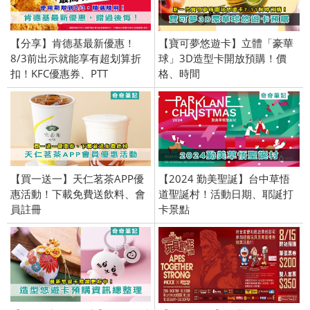
【分享】肯德基最新優惠！
【寶可夢悠遊卡】立體「豪華
8/3前出示就能享有超划算折
球」3D造型卡開放預購！價
扣！KFC優惠券、PTT
格、時間
【買一送一】天仁茗茶APP優
【2024 勤美聖誕】台中草悟
惠活動！下載免費送飲料、會
道聖誕村！活動日期、耶誕打
員註冊
卡景點