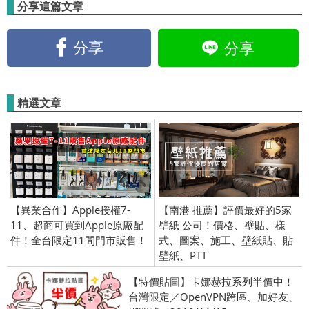
分享這篇文章
分享
分享
精選文章
【異業合作】Apple授權7-
【南港 推薦】評價最好的5家
11、超商可買到Apple原廠配
壁紙 公司！價格、壁貼、樣
件！全台限定11間門市販售！
式、圖案、施工、壁紙貼、貼
壁紙、PTT
【特價貼圖】卡娜赫拉系列半價中！
台灣限定／OpenVPN跨區、加好友、