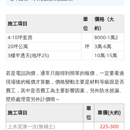
單
價格（大
施工項目
位
約）
4-10坪套房
8000-1萬2
20坪公寓
坪
3萬-6萬
3樓半透天(地坪25)
10萬-15萬
若是電話詢價，通常只能得到簡單的報價，一定要看過
現場後的報價才算數，價格變動主要是材料等級跟是否
費工，其中是否費工為主要影響因素，另外防水抓漏、
壁癌處理需另外計價唷～
單
施工項目
單價(大約)
位
上水泥漆一次(無補土)
225-300