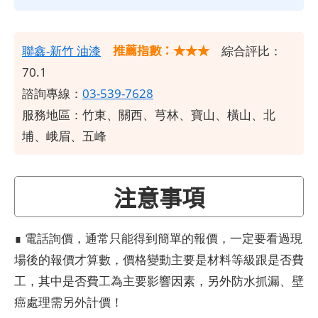
推薦指數：★★★
聯鑫-新竹
油漆
綜合評比：
70.1
諮詢專線：
03-539-7628
服務地區：竹東、關西、芎林、寶山、橫山、北
埔、峨眉、五峰
注意事項
∎ 電話詢價，通常只能得到簡單的報價，一定要看過現
場後的報價才算數，價格變動主要是材料等級跟是否費
工，其中是否費工為主要影響因素，另外防水抓漏、壁
癌處理需另外計價！