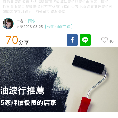
司 透天 廠房 餐廳 大樓 牆壁 牆面 坪數 算法 新竹縣 新竹市 東區 北區 竹北
竹東 香山 湖口 新豐 新埔 關西 芎林 寶山 橫山 尖石 北埔 峨眉 五峰 新竹科
學園區 便宜 評價 PTT 師傅 師父 得利 青葉
作者：
雨水
文章2023-03-25
分類>
油漆工程
70
46
分享