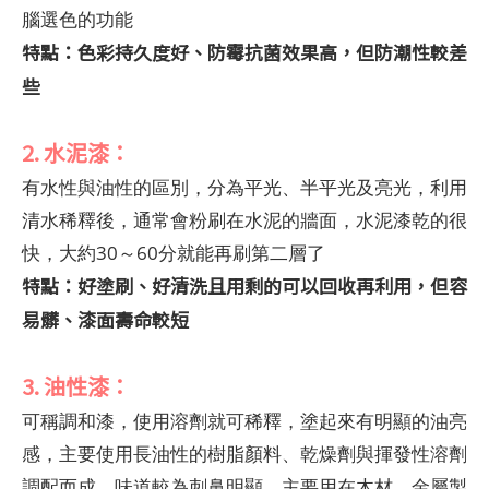
腦選色的功能
特點：色彩持久度好、防霉抗菌效果高，但防潮性較差
些
2. 水泥漆：
有水性與油性的區別，分為平光、半平光及亮光，利用
清水稀釋後，通常會粉刷在水泥的牆面，水泥漆乾的很
快，大約30～60分就能再刷第二層了
特點：好塗刷、好清洗且用剩的可以回收再利用，但容
易髒、漆面壽命較短
3. 油性漆：
可稱調和漆，使用溶劑就可稀釋，塗起來有明顯的油亮
感，主要使用長油性的樹脂顏料、乾燥劑與揮發性溶劑
調配而成，味道較為刺鼻明顯，主要用在木材、金屬製