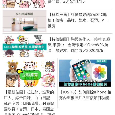
綁門號／2019/11/15
【桃園推薦】評價最好的5家SPC地
板！價格、品牌、防水、石塑、PTT
推薦
【特價貼圖】戀與製作人、賴賴 & 織
織 半價中！台灣限定／OpenVPN跨
區、加好友、綁門號／2020/3/6
【最新貼圖】拉拉熊、進擊的
【iOS 18】如何刪除iPhone 相
巨人、綜合口味、白白日記、
簿內重複照片？重複項目功能
飆速宅男！LINE免費、付費貼
圖欣賞！台灣、日本、泰國全
區限定／openVPN跨區、加好