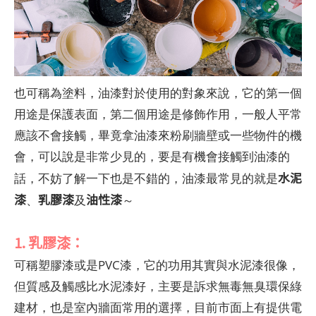
也可稱為塗料，油漆對於使用的對象來說，它的第一個
用途是保護表面，第二個用途是修飾作用，一般人平常
應該不會接觸，畢竟拿油漆來粉刷牆壁或一些物件的機
會，可以說是非常少見的，要是有機會接觸到油漆的
水泥
話，不妨了解一下也是不錯的，油漆最常見的就是
漆
乳膠漆
油性漆
、
及
～
1. 乳膠漆：
可稱塑膠漆或是PVC漆，它的功用其實與水泥漆很像，
但質感及觸感比水泥漆好，主要是訴求無毒無臭環保綠
建材，也是室內牆面常用的選擇，目前市面上有提供電