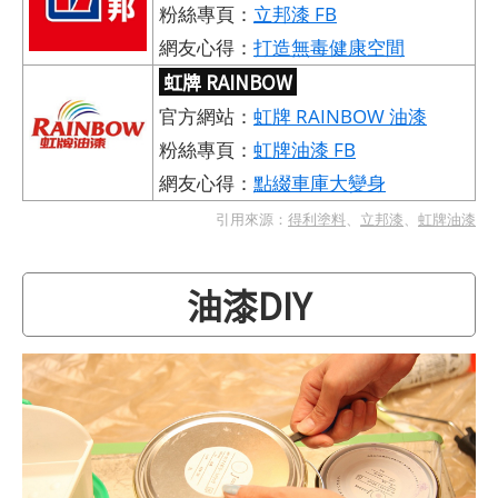
粉絲專頁：
立邦漆 FB
網友心得：
打造無毒健康空間
虹牌 RAINBOW
官方網站：
虹牌 RAINBOW 油漆
粉絲專頁：
虹牌油漆 FB
網友心得：
點綴車庫大變身
引用來源：
得利塗料
、
立邦漆
、
虹牌油漆
油漆DIY