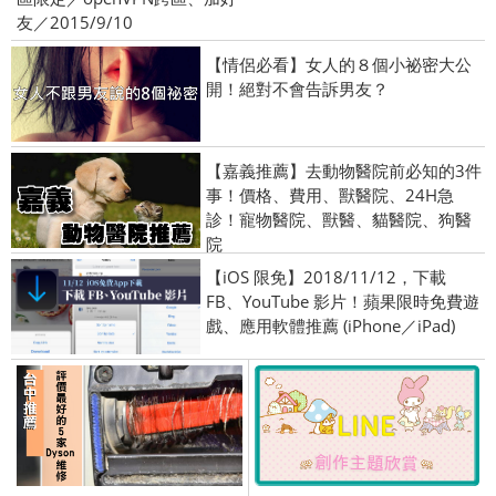
友／2015/9/10
【情侶必看】女人的８個小祕密大公
開！絕對不會告訴男友？
【嘉義推薦】去動物醫院前必知的3件
事！價格、費用、獸醫院、24H急
診！寵物醫院、獸醫、貓醫院、狗醫
院
【iOS 限免】2018/11/12，下載
FB、YouTube 影片！蘋果限時免費遊
戲、應用軟體推薦 (iPhone／iPad)