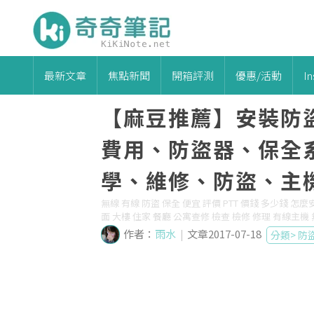
最新文章
焦點新聞
開箱評測
優惠/活動
I
【麻豆推薦】安裝防
費用、防盜器、保全
學、維修、防盜、主
無線 有線 防盜 保全 便宜 評價 PTT 價錢 多少錢 怎麼
面 大樓 住家 餐廳 公寓查修 檢查 檢修 修理 有線主機
作者：
雨水
|
文章2017-07-18
分類>
防