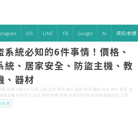
nstagram
iOS
LINE
FB
Google
AI
資訊/軟體
盜系統必知的6件事情！價格、
系統、居家安全、防盜主機、教
機、器材
安裝 比價 比較 DIY公司 工廠 住家 家用 銀行 廠房 民宿 飯店 宿舍 學校 套房 店
 無線主機 中興保全 設定 原理 免費 現場 估價 紅外線 偵測器 圍籬防盜 工程
盜系統