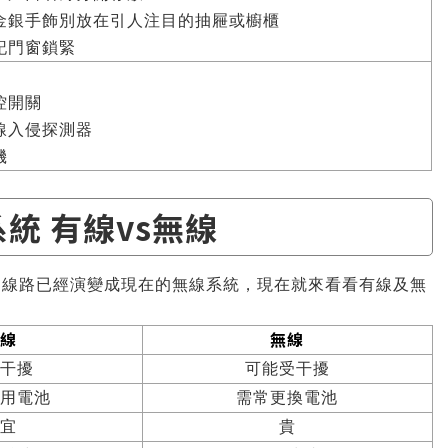
金銀手飾別放在引人注目的抽屜或櫥櫃
記門窗鎖緊
控開關
線入侵探測器
機
統 有線vs無線
的線路已經演變成現在的無線系統，現在就來看看有線及無
線
無線
干擾
可能受干擾
用電池
需常更換電池
宜
貴