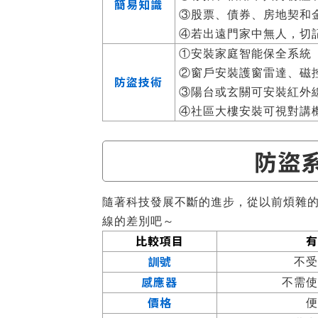
簡易知識
③股票、債券、房地契和
④若出遠門家中無人，切
①安裝家庭智能保全系統
②窗戶安裝護窗雷達、磁
防盜技術
③陽台或玄關可安裝紅外
④社區大樓安裝可視對講
防盜系
隨著科技發展不斷的進步，從以前煩雜
線的差別吧～
比較項目
有
訓號
不受
感應器
不需使
價格
便