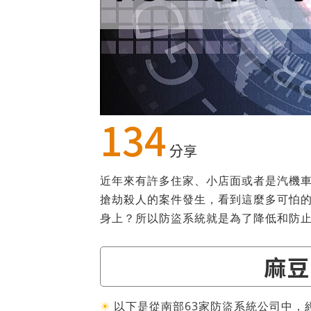
134
分享
近年來有許多住家、小店面或者是汽機
搶劫殺人的案件發生，看到這麼多可怕
身上？所以防盜系統就是為了降低和防
麻豆
☀
以下是從南部63家防盜系統公司中，