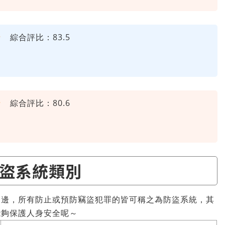
★
綜合評比：83.5
★
綜合評比：80.6
盜系統類別
窗邊，所有防止或預防竊盜犯罪的皆可稱之為防盜系統，其
能夠保護人身安全呢～