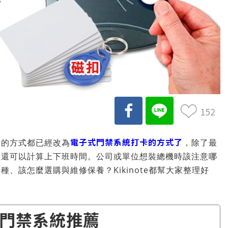
152
電子式門禁系統打卡的方式了
新的方式都已經改為
，除了最
型還可以計算上下班時間。公司或單位想裝總機時該注意哪
、該怎麼選購與維修保養？Kikinote都幫大家整理好
門禁系統推薦