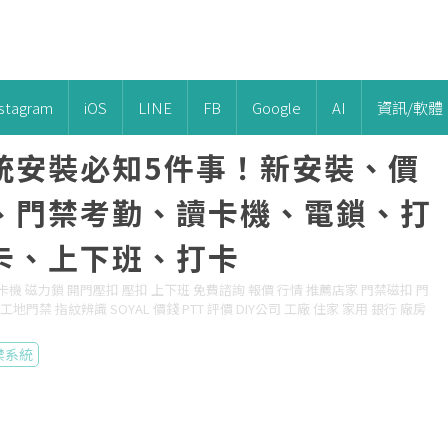
nstagram
iOS
LINE
FB
Google
AI
資訊/軟體
統安裝必知5件事！新安裝、價
、門禁考勤、讀卡機、電鎖、打
卡、上下班、打卡
讀卡機 磁力鎖 開門壓扣 壓扣 上下班 免費諮詢 報價 行情 推薦店家 門禁磁扣 門
門禁 指紋辨識 SOYAL 價錢 PTT 評價 DIY公司 工廠 住家 家用 銀行 廠房
禁系統