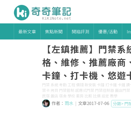
最新文章
焦點新聞
開箱評測
優惠/活動
I
【左鎮推薦】門禁系
格、維修、推薦廠商
卡鐘、打卡機、悠遊
門禁 系統 考勤 工程 價錢 新安裝 卡鐘 打卡鍾 卡鍾 
禁卡 拷貝 門禁管制 感應式門禁 門禁控制器 飯店門禁 工地
民宿 飯店 宿舍 學校 套房 比較 比價 設定 教學
作者：
雨水
|
文章2017-07-06
分類>
門