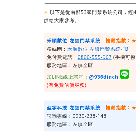
☀
以下是從南部53家門禁系統公司，經
供給大家參考。
禾順數位-左鎮門禁系統
推薦指數：
粉絲團：
禾順數位 左鎮門禁系統-FB
免付費電話：
0800-555-967
(手機可撥
服務地區：左鎮全區
@936dinch
加LINE線上諮詢：
(有免費估價服務)
盈宇科技-左鎮門禁系統
推薦指數：
諮詢專線：0930-238-148
服務地區：左鎮全區