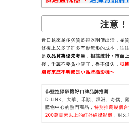
注意！
近日越來越多
劣質監視器削價出清
，品
修復上又多了許多有形無形的成本，往
以品質為優先考量
根據統計，市面
是
，
根
擇，
千萬不要貪小便宜，得不償失，
別買來歷不明或是小品牌攝影機～
👍監控攝影機好口碑品牌推薦
D-LINK、大華、禾順、群洲、奇偶
購物中心的熱門商品，
特別推薦幾個台
200萬畫素以上的紅外線攝影機
，耐久