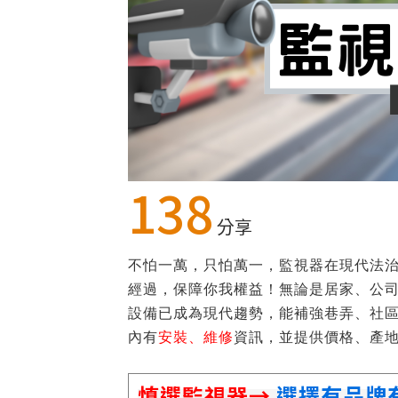
138
分享
不怕一萬，只怕萬一，監視器在現代法
經過，保障你我權益！無論是居家、公
設備已成為現代趨勢，能補強巷弄、社
內有
安裝、維修
資訊，並提供價格、產
慎選監視器→
選擇有品牌