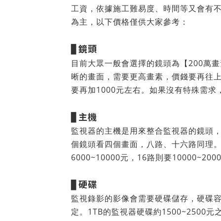
工資，依據施工難易度、時間等又會有
為主，以下價格僅供大家參考：
鏡頭
▊
目前大眾一般會選擇的鏡頭為【200萬畫
晰的畫面，需要更高畫素，價錢要再往上加
要再加1000元左右。如果沒有特殊需求
主機
▊
監視器的主機是用來整合監視器的鏡頭
個鏡頭看四個畫面，八路、十六路同理。路
6000~10000元，16路則要10000~2
硬碟
▊
監視錄影的影像會需要硬碟儲存，硬碟
定。1TB的監視器硬碟約1500~2500元