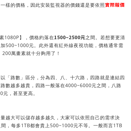
實際報價
不一樣的價格，因此安裝監視器的價錢還是要依照
1500~2500元
素1080P】，價格約落在
之間。若想要更清
500~1000元。此外還有紅外線夜視功能，價格通常需
，200萬畫素就十分夠用了！
，以「路數」區分，分為四、八、十六路，四路就是連結四
數越多越貴，四路一般落在4000~6000元之間，八路
0000元，甚至更高。
容量越大可以儲存越多越久，大家可以依照自己的需求決
之間，每多1TB都會貴上500~1000元不等。一般而言1TB