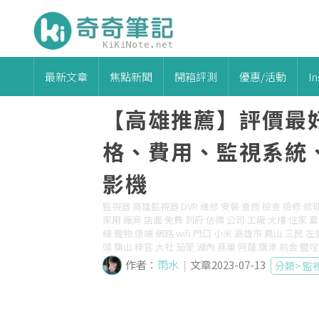
最新文章
焦點新聞
開箱評測
優惠/活動
I
【高雄推薦】評價最
格、費用、監視系統
影機
監視器 高雄監視器 DVR 維修 安裝 查修 檢查 檢修 修理
家用 廠商 店面 免費 到府 估價 公司 工廠 大樓 住家 套
線 寵物 遠端 網路 wifi 門口 小米 高雄市 鳳山 三民 
頭 旗山 梓官 大社 茄萣 湖內 燕巢 阿蓮 旗津 前金 鹽埕
作者：
雨水
|
文章2023-07-13
分類>
監