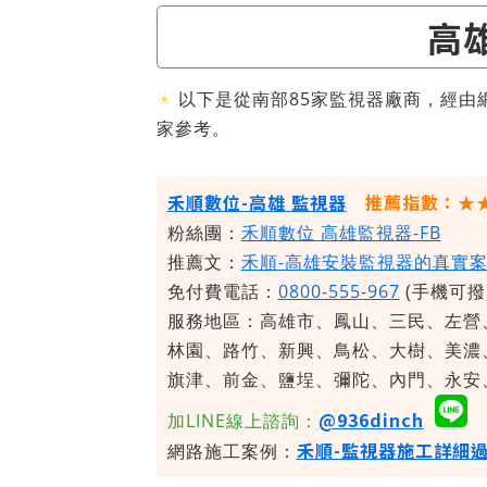
高
☀
以下是從南部85家監視器廠商，經由
家參考。
禾順數位-高雄
監視器
推薦指數：★
粉絲團：
禾順數位 高雄監視器-FB
推薦文：
禾順-高雄安裝監視器的真實
免付費電話：
0800-555-967
(手機可撥
服務地區：
高雄市、鳳山、三民、左營
林園、路竹、新興、鳥松、大樹、美濃
旗津、前金、鹽埕、彌陀、內門、永安
@936dinch
加LINE線上諮詢：
禾順-監視器施工詳細
網路施工案例：