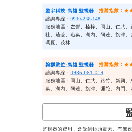
盈宇科技-高雄
監視器
推薦指數：★
諮詢專線：
0930-238-148
服務地區：
左營、楠梓、岡山、仁武、
社、茄萣、燕巢、湖內、阿蓮、旗津、
瑪夏、茂林
翰群數位-高雄
監視器
推薦指數：★
諮詢專線：
0986-081-019
服務地區：
岡山、仁武、路竹、新興、
巢、湖內、阿蓮、旗津、彌陀、內門、
監視器的費用，會受到鏡頭畫素、有無