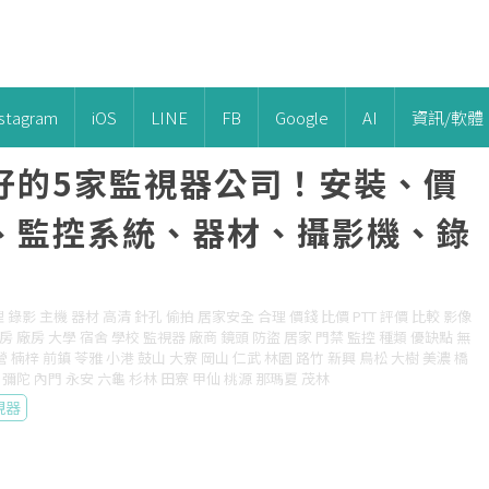
nstagram
iOS
LINE
FB
Google
AI
資訊/軟體
好的5家監視器公司！安裝、價
、監控系統、器材、攝影機、錄
 錄影 主機 器材 高清 針孔 偷拍 居家安全 合理 價錢 比價 PTT 評價 比較 影像
房 廠房 大學 宿舍 學校 監視器 廠商 鏡頭 防盜 居家 門禁 監控 種類 優缺點 無
左營 楠梓 前鎮 苓雅 小港 鼓山 大寮 岡山 仁武 林園 路竹 新興 鳥松 大樹 美濃 橋
 彌陀 內門 永安 六龜 杉林 田寮 甲仙 桃源 那瑪夏 茂林
視器