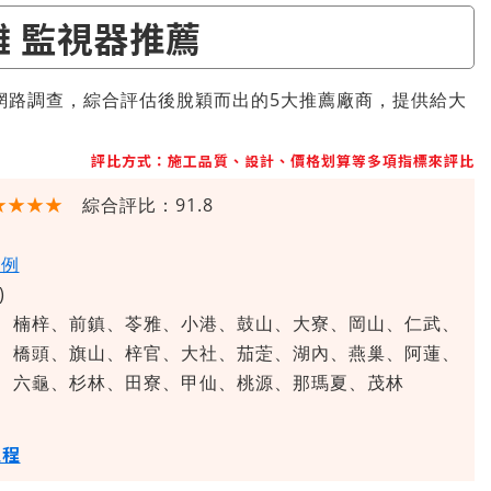
雄 監視器推薦
網路調查，綜合評估後脫穎而出的5大推薦廠商，提供給大
評比方式：施工品質、設計、價格划算等多項指標來評比
★★★★
綜合評比：91.8
案例
)
、楠梓、前鎮、苓雅、小港、鼓山、大寮、岡山、仁武、
、橋頭、旗山、梓官、大社、茄萣、湖內、燕巢、阿蓮、
、六龜、杉林、田寮、甲仙、桃源、那瑪夏、茂林
過程