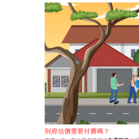
到府估價需要付費嗎？