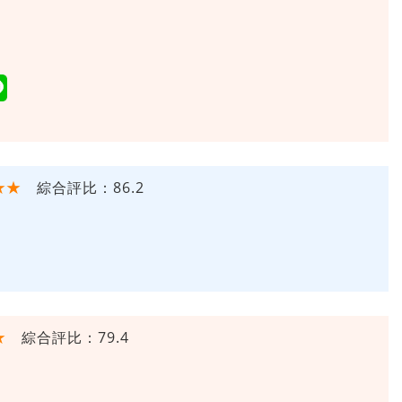
★★
綜合評比：86.2
★
綜合評比：79.4