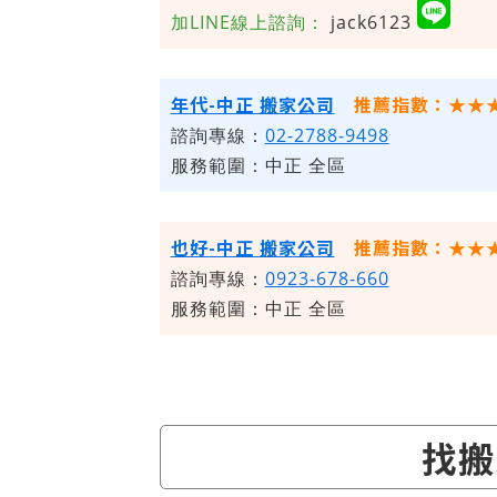
加LINE線上諮詢：
jack6123
年代-中正 搬家公司
推薦指數：★★
諮詢專線：
02-2788-9498
服務範圍：中正 全區
也好-中正 搬家公司
推薦指數：★★
諮詢專線：
0923-678-660
服務範圍：中正 全區
找搬