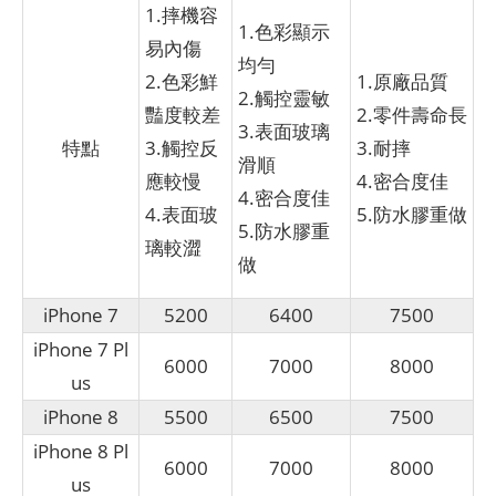
1.摔機容
1.色彩顯示
易內傷
均勻
2.色彩鮮
1.原廠品質
2.觸控靈敏
豔度較差
2.零件壽命長
3.表面玻璃
特點
3.觸控反
3.耐摔
滑順
應較慢
4.密合度佳
4.密合度佳
4.表面玻
5.防水膠重做
5.防水膠重
璃較澀
做
iPhone 7
5200
6400
7500
iPhone 7 Pl
6000
7000
8000
us
iPhone 8
5500
6500
7500
iPhone 8 Pl
6000
7000
8000
us