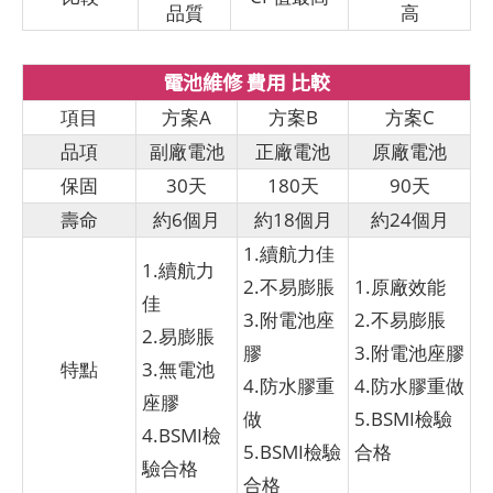
品質
高
電池維修 費用 比較
項目
方案A
方案B
方案C
品項
副廠電池
正廠電池
原廠電池
保固
30天
180天
90天
壽命
約6個月
約18個月
約24個月
1.續航力佳
1.續航力
2.不易膨脹
1.原廠效能
佳
3.附電池座
2.不易膨脹
2.易膨脹
膠
3.附電池座膠
特點
3.無電池
4.防水膠重
4.防水膠重做
座膠
做
5.BSMI檢驗
4.BSMI檢
5.BSMI檢驗
合格
驗合格
合格