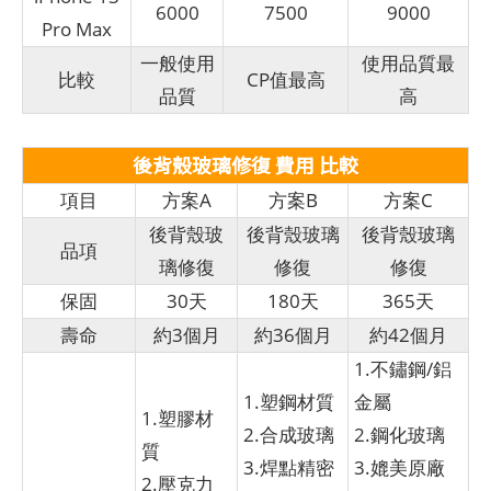
6000
7500
9000
Pro Max
一般使用
使用品質最
比較
CP值最高
品質
高
後背殼玻璃修復 費用 比較
項目
方案A
方案B
方案C
後背殼玻
後背殼玻璃
後背殼玻璃
品項
璃修復
修復
修復
保固
30天
180天
365天
壽命
約3個月
約36個月
約42個月
1.不鏽鋼/鋁
1.塑鋼材質
金屬
1.塑膠材
2.合成玻璃
2.鋼化玻璃
質
3.焊點精密
3.媲美原廠
2.壓克力