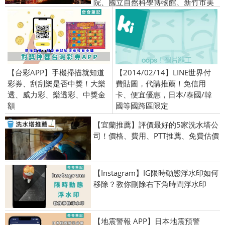
院、國立自然科學博物館、新竹市美
術館、台灣博物館
【台彩APP】手機掃描就知道
【2014/02/14】LINE世界付
彩券、刮刮樂是否中獎！大樂
費貼圖，代購推薦！免信用
透、威力彩、樂透彩、中獎金
卡、便宜優惠，日本/泰國/韓
額
國等國跨區限定
【宜蘭推薦】評價最好的5家洗水塔公
司！價格、費用、PTT推薦、免費估價
【Instagram】IG限時動態浮水印如何
移除？教你刪除右下角時間浮水印
【地震警報 APP】日本地震預警