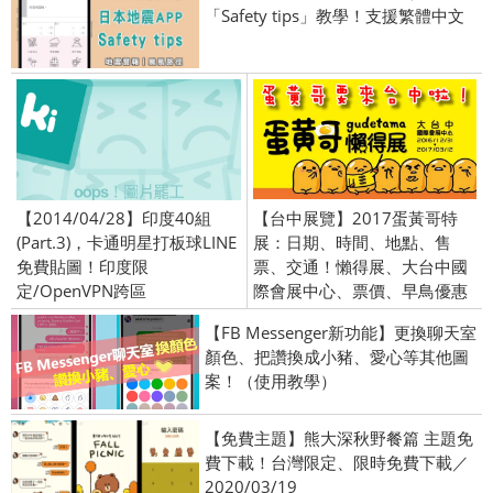
「Safety tips」教學！支援繁體中文
【2014/04/28】印度40組
【台中展覽】2017蛋黃哥特
(Part.3)，卡通明星打板球LINE
展：日期、時間、地點、售
免費貼圖！印度限
票、交通！懶得展、大台中國
定/OpenVPN跨區
際會展中心、票價、早鳥優惠
【FB Messenger新功能】更換聊天室
顏色、把讚換成小豬、愛心等其他圖
案！（使用教學）
【免費主題】熊大深秋野餐篇 主題免
費下載！台灣限定、限時免費下載／
2020/03/19