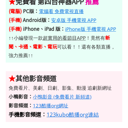
★
免費看 第四台神器APP
推薦
(電腦)
PC版：
電腦看 免費電視直播
(手機)
Android版：
安卓版 手機電視 APP
(手機)
iPhone、iPad 版：
iPhone版 手機電視 APP
新
↑↑小編發現一款
超實用的看節目APP
！竟然有
聞、卡通、電影、電玩
可以看！！還有各類直播，
強力推薦↑↑
★
其他影音頻道
免費看片、美劇、日劇、影集、動漫 追劇新網址
小鴨影音：
小鴨影音 (免費看片 新頻道)
影音頻道：
123酷播org網址
手機影音頻道
：
123kubo酷播org連結