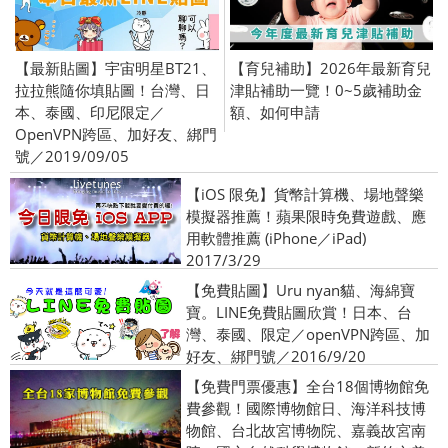
【最新貼圖】宇宙明星BT21、
【育兒補助】2026年最新育兒
拉拉熊隨你填貼圖！台灣、日
津貼補助一覽！0~5歲補助金
本、泰國、印尼限定／
額、如何申請
OpenVPN跨區、加好友、綁門
號／2019/09/05
【iOS 限免】貨幣計算機、場地聲樂
模擬器推薦！蘋果限時免費遊戲、應
用軟體推薦 (iPhone／iPad)
2017/3/29
【免費貼圖】Uru nyan貓、海綿寶
寶。LINE免費貼圖欣賞！日本、台
灣、泰國、限定／openVPN跨區、加
好友、綁門號／2016/9/20
【免費門票優惠】全台18個博物館免
費參觀！國際博物館日、海洋科技博
物館、台北故宮博物院、嘉義故宮南