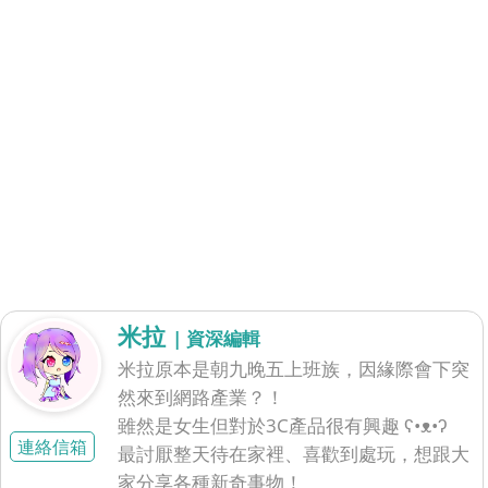
米拉
| 資深編輯
米拉原本是朝九晚五上班族，因緣際會下突
然來到網路產業？！
雖然是女生但對於3C產品很有興趣 ʕ•ᴥ•ʔ
連絡信箱
最討厭整天待在家裡、喜歡到處玩，想跟大
家分享各種新奇事物！