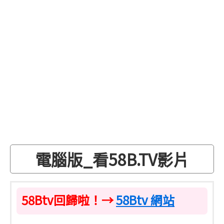
電腦版_看58B.TV影片
58Btv回歸啦！→
58Btv 網站