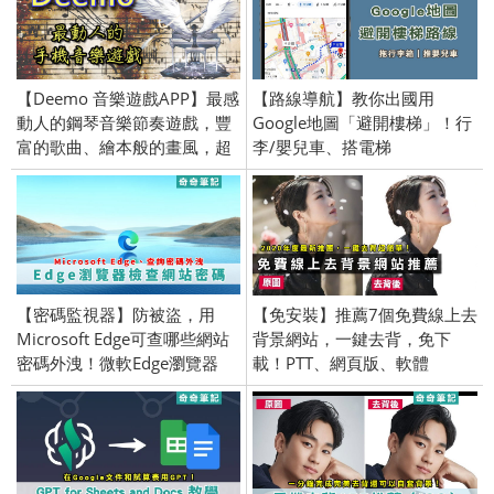
【Deemo 音樂遊戲APP】最感
【路線導航】教你出國用
動人的鋼琴音樂節奏遊戲，豐
Google地圖「避開樓梯」！行
富的歌曲、繪本般的畫風，超
李/嬰兒車、搭電梯
質感遊戲推薦，安卓免費下
載！(Android／iPhone iOS)
【密碼監視器】防被盜，用
【免安裝】推薦7個免費線上去
Microsoft Edge可查哪些網站
背景網站，一鍵去背，免下
密碼外洩！微軟Edge瀏覽器
載！PTT、網頁版、軟體