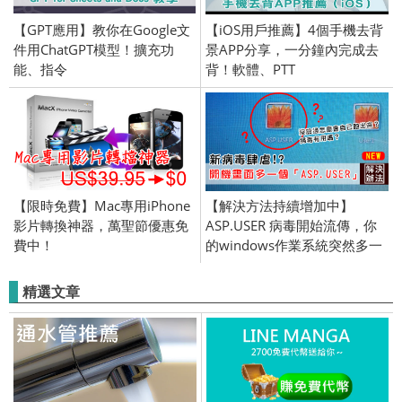
【GPT應用】教你在Google文
【iOS用戶推薦】4個手機去背
件用ChatGPT模型！擴充功
景APP分享，一分鐘內完成去
能、指令
背！軟體、PTT
【限時免費】Mac專用iPhone
【解決方法持續增加中】
影片轉換神器，萬聖節優惠免
ASP.USER 病毒開始流傳，你
費中！
的windows作業系統突然多一
個使用者嗎?
精選文章