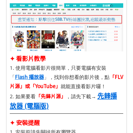
✦ 看影片教學
1. 使用電腦看影片很簡單，只要電腦有安裝
Flash 播放器
「FLV
「
」，找到你想看的影片後，點
片源」或「YouTube」
就能直接看影片囉！
先鋒播
「先鋒片源」
2. 如果要看
，請先下載→
放器 (電腦版)
✦
安裝提醒
1. 安裝前請先關掉所有瀏覽器。