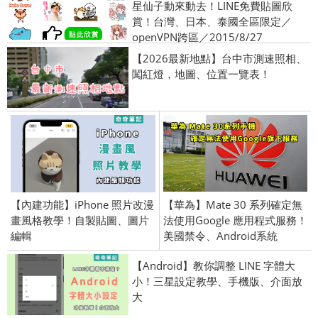
星仙子動來動去！LINE免費貼圖欣
賞！台灣、日本、泰國全區限定／
openVPN跨區／2015/8/27
【2026最新地點】台中市測速照相、
闖紅燈，地圖、位置一覽表！
【內建功能】iPhone 照片改漫
【華為】Mate 30 系列確定無
畫風格教學！自製貼圖、圖片
法使用Google 應用程式服務！
編輯
美國禁令、Android系統
【Android】教你調整 LINE 字體大
小！三星設定教學、手機版、介面放
大