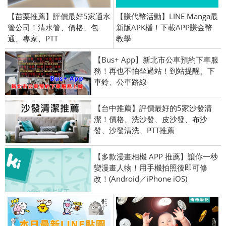
【苗栗推薦】評價最好5家通水
【賺代幣活動】LINE Manga最
管公司！清水管、價格、包
新版APK檔！下載APP賺金幣
通、專家、PTT
教學
【Bus+ App】新北市公車預約下車服
務！再也不怕坐過站！到站提醒、下
車鈴、公車路線
【台中推薦】評價最好的5家沙發清
潔！價格、洗沙發、皮沙發、布沙
發、沙發清洗、PTT推薦
【多款漫畫相機 APP 推薦】讓你一秒
變漫畫人物！用手機拍照後即可修
改！(Android／iPhone iOS)