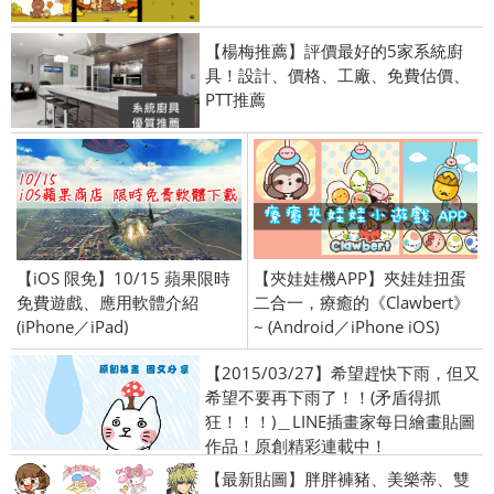
【楊梅推薦】評價最好的5家系統廚
具！設計、價格、工廠、免費估價、
PTT推薦
【iOS 限免】10/15 蘋果限時
【夾娃娃機APP】夾娃娃扭蛋
免費遊戲、應用軟體介紹
二合一，療癒的《Clawbert》
(iPhone／iPad)
~ (Android／iPhone iOS)
【2015/03/27】希望趕快下雨，但又
希望不要再下雨了！！(矛盾得抓
狂！！！)＿LINE插畫家每日繪畫貼圖
作品！原創精彩連載中！
【最新貼圖】胖胖褲豬、美樂蒂、雙