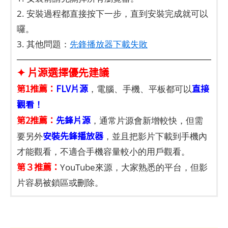
2. 安裝過程都直接按下一步，直到安裝完成就可以
囉。
3. 其他問題：
先鋒播放器下載失敗
✦
片源選擇優先建議
第1推薦：
FLV片源
直接
，電腦、手機、平板都可以
觀看！
第2推薦：
先鋒片源
，通常片源會新增較快，但需
安裝先鋒播放器
要另外
，並且把影片下載到手機內
才能觀看，不適合手機容量較小的用戶觀看。
第３推薦：
YouTube來源，大家熟悉的平台，但影
片容易被鎖區或刪除。