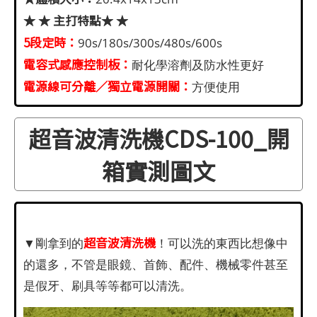
★ ★ 主打特點★ ★
5段定時：
90s/180s/300s/480s/600s
電容式感應控制板：
耐化學溶劑及防水性更好
電源線可分離／獨立電源開關：
方便使用
超音波清洗機CDS-100_開
箱實測圖文
超音波清洗機
▼剛拿到的
！可以洗的東西比想像中
的還多，不管是眼鏡、首飾、配件、機械零件甚至
是假牙、刷具等等都可以清洗。