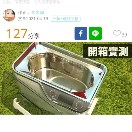
銀飾、假牙清潔、取代假牙清潔劑
作者：
阿米編
文章2021-04-19
分類>
硬體開箱
127
39
分享