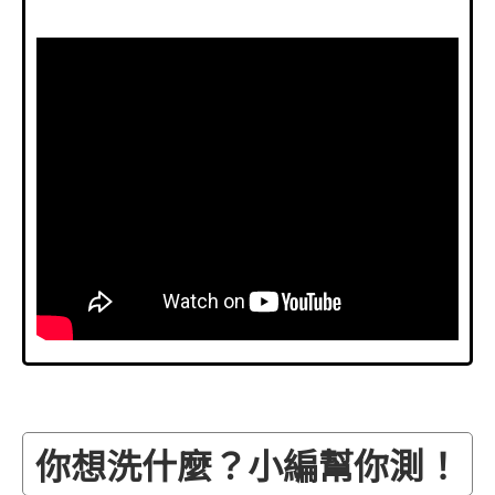
你想洗什麼？小編幫你測！