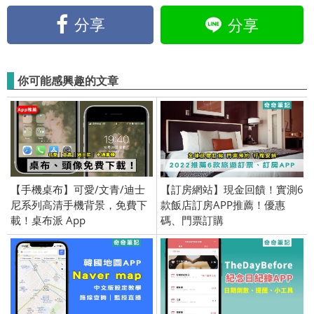
分享
分享
你可能感興趣的文章
【手機桌布】可愛/文青/迪士
【訂房網站】現金回饋！實測6
尼系列高清手機背景，免費下
款飯店訂房APP推薦！優惠
載！桌布派 App
碼、門票訂購