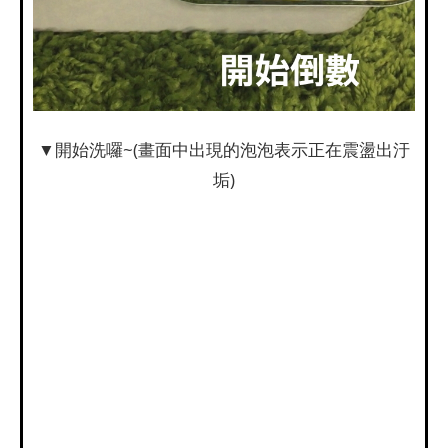
▼開始洗囉~(畫面中出現的泡泡表示正在震盪出汙
垢)