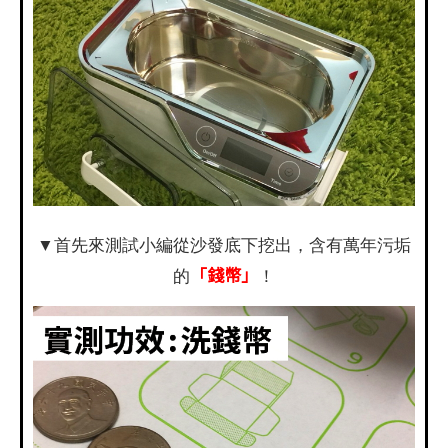
▼首先來測試小編從沙發底下挖出，含有萬年污垢
「錢幣」
的
！