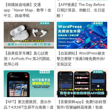
【韓國旅遊地圖】交通
【APP推薦】The Day Before
app「Naver Map」教學！改
日期計算器、倒數日、生日提
中文、路線導航
醒！
【蘋果藍芽耳機】真心話實
【自架網站】WordPress被攻
測！AirPods Pro 第2代開箱、
擊怎麼辦？推薦3種免費外掛/
使用心得
安裝設定
【NFT】要怎麼購買、賣出作
【音樂剪輯app】免費5款鈴聲
品？4大NFT交易平台推薦！虛
製作/音樂編輯器推薦！歌曲