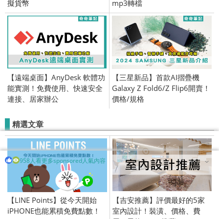
擬貨幣
mp3轉檔
【遠端桌面】AnyDesk 軟體功
【三星新品】首款AI摺疊機
能實測！免費使用、快速安全
Galaxy Z Fold6/Z Flip6開賣！
連接、居家辦公
價格/規格
精選文章
958人看更多sponsored人氣內容
【LINE Points】從今天開始
【吉安推薦】評價最好的5家
iPHONE也能累積免費點數！
室內設計！裝潢、價格、費