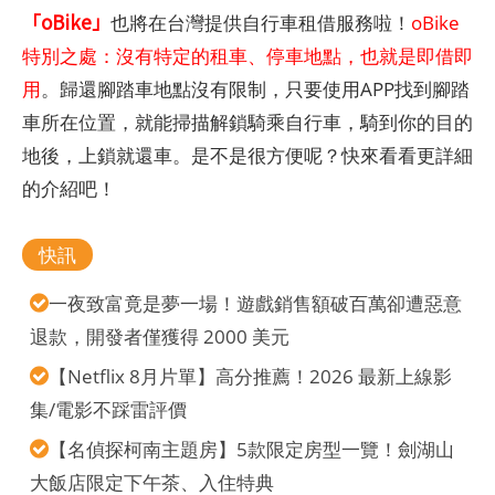
「oBike」
也將在台灣提供自行車租借服務啦！
oBike
特別之處：沒有特定的租車、停車地點，也就是即借即
用
。歸還腳踏車地點沒有限制，只要使用APP找到腳踏
車所在位置，就能掃描解鎖騎乘自行車，騎到你的目的
地後，上鎖就還車。是不是很方便呢？快來看看更詳細
的介紹吧！
快訊
一夜致富竟是夢一場！遊戲銷售額破百萬卻遭惡意
退款，開發者僅獲得 2000 美元
【Netflix 8月片單】高分推薦！2026 最新上線影
集/電影不踩雷評價
【名偵探柯南主題房】5款限定房型一覽！劍湖山
大飯店限定下午茶、入住特典