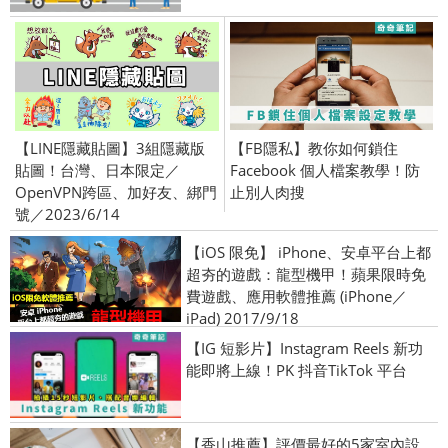
【LINE隱藏貼圖】3組隱藏版
【FB隱私】教你如何鎖住
貼圖！台灣、日本限定／
Facebook 個人檔案教學！防
OpenVPN跨區、加好友、綁門
止別人肉搜
號／2023/6/14
【iOS 限免】 iPhone、安卓平台上都
超夯的遊戲：龍型機甲！蘋果限時免
費遊戲、應用軟體推薦 (iPhone／
iPad) 2017/9/18
【IG 短影片】Instagram Reels 新功
能即將上線！PK 抖音TikTok 平台
【香山推薦】評價最好的5家室內設