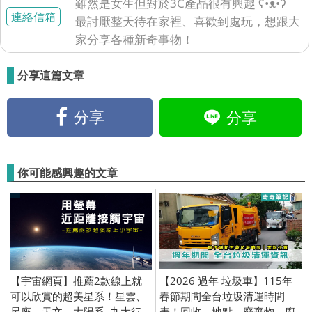
雖然是女生但對於3C產品很有興趣 ʕ•ᴥ•ʔ
連絡信箱
最討厭整天待在家裡、喜歡到處玩，想跟大
家分享各種新奇事物！
分享這篇文章
分享
分享
你可能感興趣的文章
【宇宙網頁】推薦2款線上就
【2026 過年 垃圾車】115年
可以欣賞的超美星系！星雲、
春節期間全台垃圾清運時間
星座、天文、太陽系, 九大行
表！回收、地點、廢棄物、廚