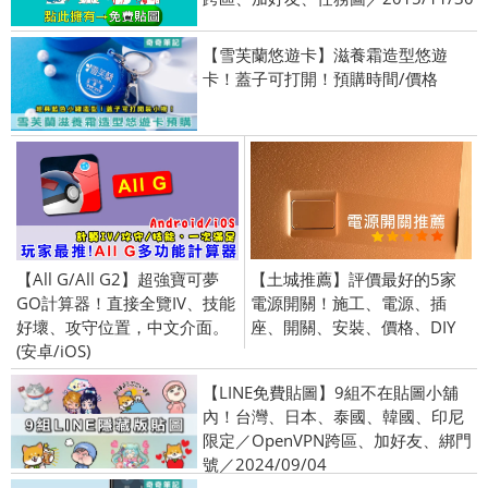
【雪芙蘭悠遊卡】滋養霜造型悠遊
卡！蓋子可打開！預購時間/價格
【All G/All G2】超強寶可夢
【土城推薦】評價最好的5家
GO計算器！直接全覽IV、技能
電源開關！施工、電源、插
好壞、攻守位置，中文介面。
座、開關、安裝、價格、DIY
(安卓/iOS)
【LINE免費貼圖】9組不在貼圖小舖
內！台灣、日本、泰國、韓國、印尼
限定／OpenVPN跨區、加好友、綁門
號／2024/09/04