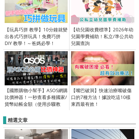
【玩具巧拼 教學】10分鐘就變
【幼兒園收費標準】2026年幼
出各式巧拼玩具！免費巧拼
兒園學費補助！私立/準公共幼
DIY 教學！～爸媽必學！
兒園查詢
【國際購物小幫手】ASOS網購
【嘴巴破洞】快速治療嘴破傷
比價神器！一秒查看多種國家/
口的7種方法！據說吃這10樣
貨幣結帳金額（使用步驟教
東西最有效！
學）
精選文章