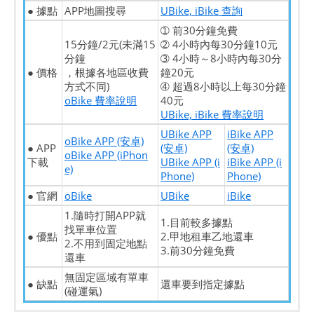
● 據點
APP地圖搜尋
UBike, iBike 查詢
➀ 前30分鐘免費
15分鐘/2元(未滿15
➁ 4小時內每30分鐘10元
分鐘
➂ 4小時～8小時內每30分
● 價格
，根據各地區收費
鐘20元
方式不同)
➃ 超過8小時以上每30分鐘
oBike 費率說明
40元
UBike, iBike 費率說明
UBike APP
iBike APP
oBike APP (安卓)
● APP
(安卓)
(安卓)
oBike APP (iPhon
下載
UBike APP (i
iBike APP (i
e)
Phone)
Phone)
● 官網
oBike
UBike
iBike
1.隨時打開APP就
1.目前較多據點
找單車位置
● 優點
2.甲地租車乙地還車
2.不用到固定地點
3.前30分鐘免費
還車
無固定區域有單車
● 缺點
還車要到指定據點
(碰運氣)