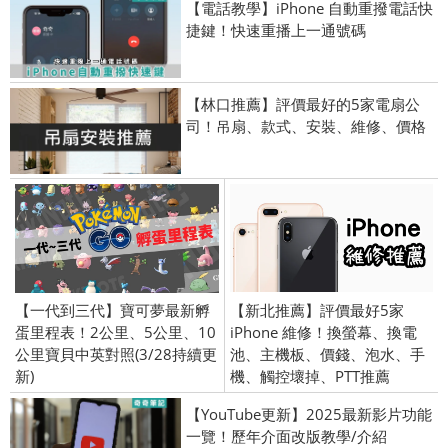
【電話教學】iPhone 自動重撥電話快
捷鍵！快速重播上一通號碼
【林口推薦】評價最好的5家電扇公
司！吊扇、款式、安裝、維修、價格
【一代到三代】寶可夢最新孵
【新北推薦】評價最好5家
蛋里程表！2公里、5公里、10
iPhone 維修！換螢幕、換電
公里寶貝中英對照(3/28持續更
池、主機板、價錢、泡水、手
新)
機、觸控壞掉、PTT推薦
【YouTube更新】2025最新影片功能
一覽！歷年介面改版教學/介紹