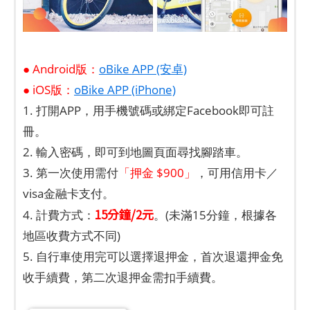
● Android版：
oBike APP (安卓)
● iOS版：
oBike APP (iPhone)
1. 打開APP，用手機號碼或綁定Facebook即可註
冊。
2. 輸入密碼，即可到地圖頁面尋找腳踏車。
3. 第一次使用需付
「押金 $900」
，可用信用卡／
visa金融卡支付。
15分鐘/2元
4. 計費方式：
。(未滿15分鐘，根據各
地區收費方式不同)
5. 自行車使用完可以選擇退押金，首次退還押金免
收手續費，第二次退押金需扣手續費。