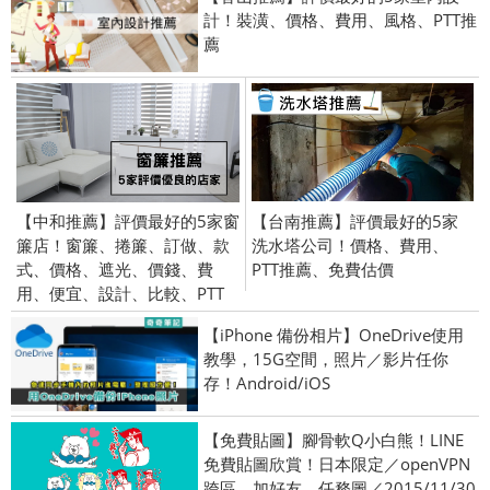
計！裝潢、價格、費用、風格、PTT推
薦
【中和推薦】評價最好的5家窗
【台南推薦】評價最好的5家
簾店！窗簾、捲簾、訂做、款
洗水塔公司！價格、費用、
式、價格、遮光、價錢、費
PTT推薦、免費估價
用、便宜、設計、比較、PTT
【iPhone 備份相片】OneDrive使用
教學，15G空間，照片／影片任你
存！Android/iOS
【免費貼圖】腳骨軟Q小白熊！LINE
免費貼圖欣賞！日本限定／openVPN
跨區、加好友、任務圖／2015/11/30