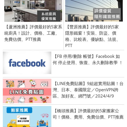
【蘆洲推薦】評價最好的5家系
【豐原推薦】評價最好的5家
統廚具！設計、價格、工廠、
隱形鐵窗！安裝、防盜、價
免費估價、PTT推薦
格、比較表、優缺點、法規、
PTT
【FB 停用/刪除 帳號】Facebook 如
何 停止使用、恢復、永久刪除教學 ！
【LINE免費貼圖】9組超實用貼圖！台
灣、日本、泰國限定／OpenVPN跨
區、加好友、綁門號／2024/4/9
【橋頭推薦】評價最好的5家搬家公
司！價格、費用、免費估價、PTT推薦