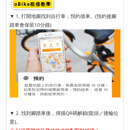
oBike租借教學
▼ 1. 打開地圖找到自行車，預約借車。(預約後腳
踏車會保留10分鐘)
▼ 2. 找到腳踏車後，掃描QR碼解鎖(龍頭／後輪位
置)。