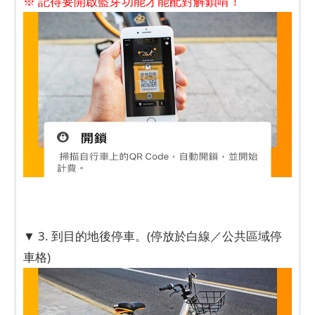
※ 記得要開啟藍芽功能才能配對解鎖唷！
▼ 3. 到目的地後停車。(停放於白線／公共區域停
車格)