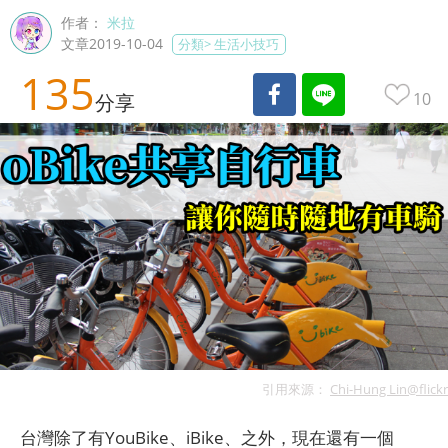
作者：
米拉
文章2019-10-04
分類>
生活小技巧
135
10
分享
引用來源：
Chi-Hung Lin@flickr
台灣除了有YouBike、iBike、之外，現在還有一個