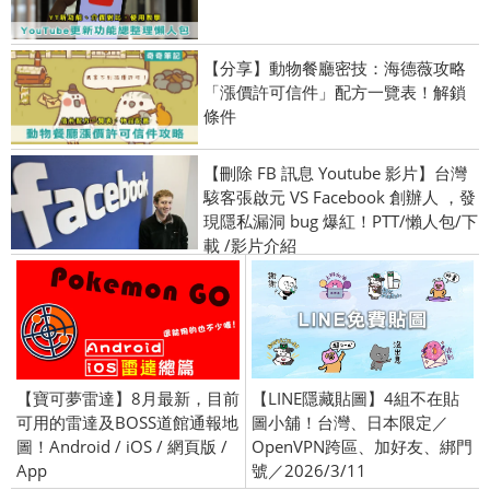
【分享】動物餐廳密技：海德薇攻略
「漲價許可信件」配方一覽表！解鎖
條件
【刪除 FB 訊息 Youtube 影片】台灣
駭客張啟元 VS Facebook 創辦人 ，發
現隱私漏洞 bug 爆紅！PTT/懶人包/下
載 /影片介紹
【寶可夢雷達】8月最新，目前
【LINE隱藏貼圖】4組不在貼
可用的雷達及BOSS道館通報地
圖小舖！台灣、日本限定／
圖！Android / iOS / 網頁版 /
OpenVPN跨區、加好友、綁門
App
號／2026/3/11