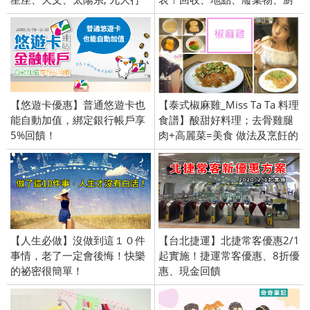
星。
餘、時程
【悠遊卡優惠】普通悠遊卡也
【泰式椒麻雞_Miss Ta Ta 料理
能自動加值，綁定銀行帳戶享
食譜】酸甜好料理；去骨雞腿
5%回饋！
肉+高麗菜=美食 做法及烹飪的
手法！
【人生必做】沒做到這１０件
【台北捷運】北捷常客優惠2/1
事情，老了一定會後悔！快樂
起實施！捷運常客優惠、8折優
的祕密很簡單！
惠、現金回饋