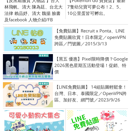
【反黑箱服貿 人物誌 】台大
【Pokemon Go 寶寶蛋】最新
林飛帆、清大 陳為廷、台北大
7隻幼兒寶可夢公布！2、5、
法律 賴品妤、清大 魏揚 臉書
10公里蛋皆可孵出。
及facebook 人物介紹/FB
【免費貼圖】Recruit x Ponta、LINE
免費貼圖欣賞！日本限定／openVPN
跨區／門號圖／2015/3/13
【黑五 優惠】Pixel限時降價？Google
2026黑色星期五活動登場！促銷、特
價
【LINE免費貼圖】 14組貼圖輕鬆拿！
台灣、日本、泰國限定／OpenVPN跨
區、加好友、綁門號／2023/9/26