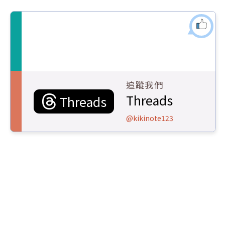
追蹤我們
Threads
Threads
@kikinote123