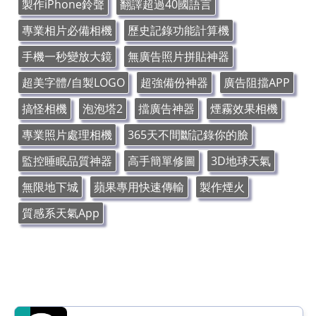
製作iPhone鈴聲
翻譯超過40國語言
專業相片必備相機
歷史記錄功能計算機
手機一秒變放大鏡
無廣告照片拼貼神器
超美字體/自製LOGO
超強備份神器
廣告阻擋APP
搞怪相機
泡泡塔2
擋廣告神器
煙霧效果相機
專業照片處理相機
365天不間斷記錄你的臉
監控睡眠品質神器
高手簡單修圖
3D地球天氣
無限地下城
蘋果專用快速傳輸
製作煙火
質感系天氣App