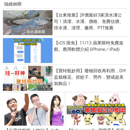
險維納斯
【台東推薦】評價最好3家清水溝公
司！清潔、水溝、價格、免費估價、
排水溝、清理、廠商、PTT推薦
【iOS 限免】11/13 蘋果限時免費遊
戲、應用軟體介紹 (iPhone／iPad)
【寶特瓶妙用】廢物回收再利用，DIY
盆栽種花、抓蚊子、勞作，變成超美
裝飾品！