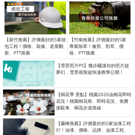
【新竹推薦】評價最好的5家統
【竹南推薦】評價最好的5家
包工程！價格、裝修、老屋翻
專業除草！修剪、割草、價
新、PTT推薦
格、PTT推薦
【雪景照片PS】幾步驟讓你的照片超
夢幻，雪景後製超快速教學公開！
【桐花季 景點】桃園2026油桐花即時
花況！桃園桐花祭、即時花況、免費
接駁車、桐花步道路線
【霧峰推薦】評價最好的5家油漆工程
行！油漆、價格、品牌、油漆工程、