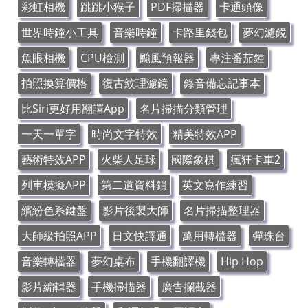
彩虹相機
跳跳小猴子
PDF掃描器
卡通頭像
世界時鐘小工具
音樂時鐘
卡路里錢包
夢幻濾鏡
魚眼相機
CPU檢測
颱風預報器
專注番茄鍾
拍照換算價格
復古紋理濾鏡
錄音備忘記事本
比Siri更好用翻譯App
名片掃描分類管理
一天一單字
時尚文字特效
精美特效APP
藝術特效APP
火柴人足球
國際象棋
瘋狂卡車2
列車模擬APP
第二道資料鎖
英文寫作練習
繽紛色系鍵盤
影片後製大師
名片掃描整理器
大師級拍照APP
日文快譯通
萬用轉檔器
彈珠台
音樂轉檔器
夢幻桌布
手機翻譯機
Hip Hop
影片編輯器
手機掃描器
廣告攔截器