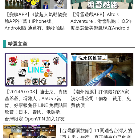
【變臉APP】4款超人氣動物變
【滑雪遊戲APP】Alto's
臉APP推薦！iPhone版、
Adventure，滑雪酷跑！iOS年
Android版 通通有、動物臉貼
度票選最美遊戲現在Android
紙、表情包、照片編輯
免費！！(Android／iPhone
iOS)
精選文章
【2014/07/08】迪士尼、肯德
【潮州推薦】評價最好的5家
基爺爺、堺雅人，ASUS x當
洗水塔公司！價格、費用、免
肯、好康報兔仔 LINE 免費貼圖
費估價
欣賞！日本、泰國、俄羅斯、
台灣限定 OpenVPN 加入好友
【台灣膠囊旅館】11間適合台灣人的
「單人房」住宿，真正擁有自己的空