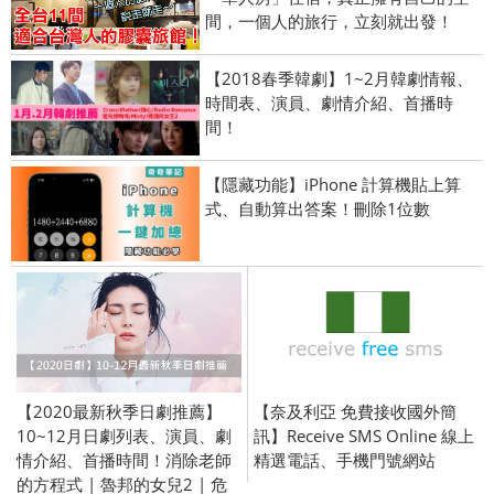
間，一個人的旅行，立刻就出發！
【2018春季韓劇】1~2月韓劇情報、
時間表、演員、劇情介紹、首播時
間！
【隱藏功能】iPhone 計算機貼上算
式、自動算出答案！刪除1位數
【2020最新秋季日劇推薦】
【奈及利亞 免費接收國外簡
10~12月日劇列表、演員、劇
訊】Receive SMS Online 線上
情介紹、首播時間！消除老師
精選電話、手機門號網站
的方程式 | 魯邦的女兒2 | 危