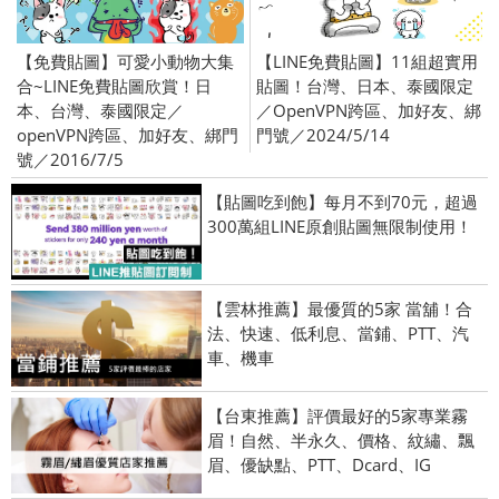
【免費貼圖】可愛小動物大集
【LINE免費貼圖】11組超實用
合~LINE免費貼圖欣賞！日
貼圖！台灣、日本、泰國限定
本、台灣、泰國限定／
／OpenVPN跨區、加好友、綁
openVPN跨區、加好友、綁門
門號／2024/5/14
號／2016/7/5
【貼圖吃到飽】每月不到70元，超過
300萬組LINE原創貼圖無限制使用！
【雲林推薦】最優質的5家 當舖！合
法、快速、低利息、當鋪、PTT、汽
車、機車
【台東推薦】評價最好的5家專業霧
眉！自然、半永久、價格、紋繡、飄
眉、優缺點、PTT、Dcard、IG