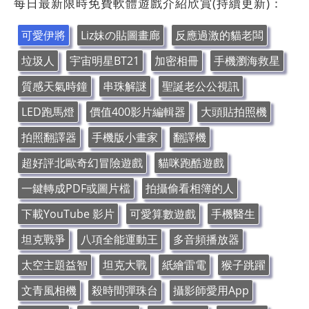
每日最新限時免費軟體遊戲介紹欣賞(持續更新)：
可愛伊將
Liz妹の貼圖畫廊
反應過激的貓老闆
垃圾人
宇宙明星BT21
加密相冊
手機瀏海救星
質感天氣時鐘
串珠解謎
聖誕老公公視訊
LED跑馬燈
價值400影片編輯器
大頭貼拍照機
拍照翻譯器
手機版小畫家
翻譯機
超好評北歐奇幻冒險遊戲
貓咪跑酷遊戲
一鍵轉成PDF或圖片檔
拍攝偷看相簿的人
下載YouTube 影片
可愛算數遊戲
手機醫生
坦克戰爭
八項全能運動王
多音頻播放器
太空主題益智
坦克大戰
紙繪雷電
猴子跳躍
文青風相機
殺時間彈珠台
攝影師愛用App