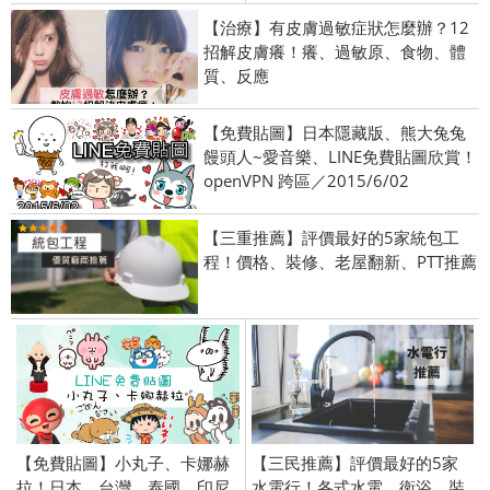
【治療】有皮膚過敏症狀怎麼辦？12
招解皮膚癢！癢、過敏原、食物、體
質、反應
【免費貼圖】日本隱藏版、熊大兔兔
饅頭人~愛音樂、LINE免費貼圖欣賞！
openVPN 跨區／2015/6/02
【三重推薦】評價最好的5家統包工
程！價格、裝修、老屋翻新、PTT推薦
【免費貼圖】小丸子、卡娜赫
【三民推薦】評價最好的5家
拉！日本、台灣、泰國、印尼
水電行！各式水電、衛浴、裝