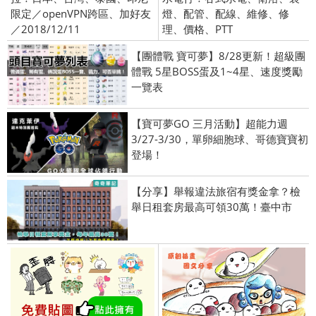
限定／openVPN跨區、加好友
燈、配管、配線、維修、修
／2018/12/11
理、價格、PTT
【團體戰 寶可夢】8/28更新！超級團
體戰 5星BOSS蛋及1~4星、速度獎勵
一覽表
【寶可夢GO 三月活動】超能力週
3/27-3/30，單卵細胞球、哥德寶寶初
登場！
【分享】舉報違法旅宿有獎金拿？檢
舉日租套房最高可領30萬！臺中市