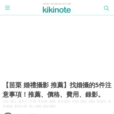
【苗栗 婚禮攝影 推薦】找婚攝的5件注
意事項！推薦、價格、費用、錄影。
SDE, 價位, 選照片, 評價, 車馬費, 團隊, 海外婚紗, 外拍, 側拍, 側錄, 微電影, 海
外婚攝, 套裝方案, 個人攝影,婚紗攝影