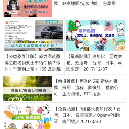
薦！好友地圖/定位功能、怎麼用
【公益彩券詐騙】威力彩貳獎
【最新貼圖】史努比、惡魔奶
得主匿名捐賓士車給你抽？假
爸、史迪奇！台灣、日本、泰
的！千萬別上當！165 反詐騙
國限定／2017/12/07
【南投推薦】專業的5家 禮儀社推
薦！費用、流程、葬儀社、禮儀公
司、生命禮儀、PTT 推薦
【免費貼圖】9組都只要加好友！台
灣、日本、泰國限定／OpenVPN跨
區、綁門號／2021/3/30