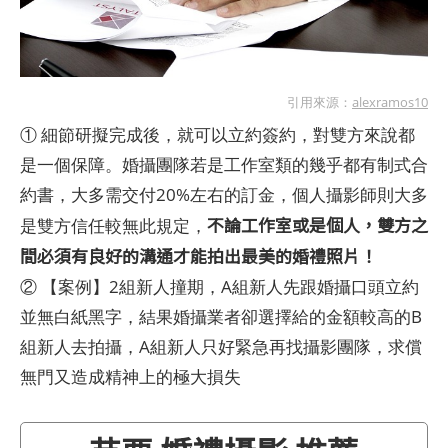
引用來源：
alexramos10
① 細節研擬完成後，就可以立約簽約，對雙方來說都
是一個保障。婚攝團隊若是工作室類的幾乎都有制式合
約書，大多需交付20%左右的訂金，個人攝影師則大多
不論工作室或是個人，雙方之
是雙方信任較無此規定，
間必須有良好的溝通才能拍出最美的婚禮照片！
② 【案例】2組新人撞期，A組新人先跟婚攝口頭立約
並無白紙黑字，結果婚攝業者卻選擇給的金額較高的B
組新人去拍攝，A組新人只好緊急再找攝影團隊，求償
無門又造成精神上的極大損失