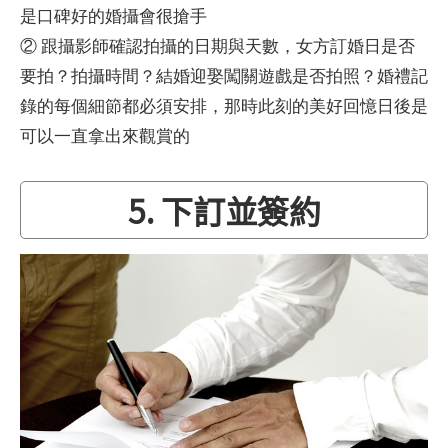
是口碑好的婚攝會很搶手
② 跟攝影師確認拍攝的日期與天數，女方訂婚日是否
要拍？拍攝時間？結婚迎娶闖關遊戲是否拍照？婚禮記
錄的每個細節都必須安排，那時此刻的美好回憶日後是
可以一直拿出來觀賞的
5. 下訂並簽約