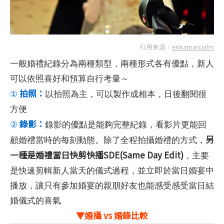
引用來源：
erikamarcialm
一般婚禮紀錄分為兩種類型，兩種形式各有優點，新人
可以依照喜好和預算自行考量～
拍照：
①
以拍照為主，可以製作成相本，日後翻閱很
方便
錄影：
②
錄影的優點是能夠完整紀錄，看影片更能回
另
顧婚禮當時的每刻動態。除了全程拍攝婚禮的方式，
一種是婚禮當日快剪快播SDE(Same Day Edit)
，主要
是快速剪輯新人當天的儀式過程，並立即於當日婚宴中
播放，讓只有參加婚宴的親朋好友也能感受感受當日結
婚儀式的喜氣
▼婚攝 vs 婚錄比較