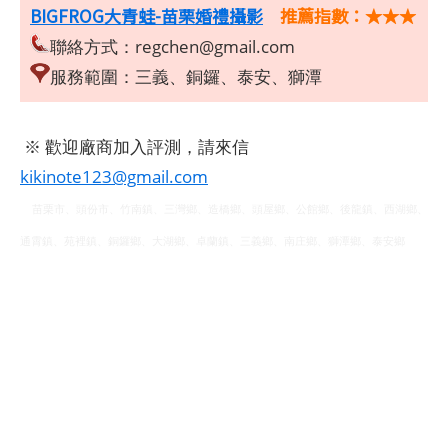
BIGFROG大青蛙-苗栗婚禮攝影
推薦指數：★★★
聯絡方式：
regchen@gmail.com
服務範圍：三義、銅鑼、泰安、獅潭
※ 歡迎廠商加入評測，請來信
kikinote123@gmail.com
苗栗市、頭份市、竹南鎮、三灣鄉、造橋鄉、頭屋鄉、公館鄉、後龍鎮、西湖鄉、
通霄鎮、苑裡鎮、銅鑼鄉、大湖鄉、卓蘭鎮、三義鄉、南庄鄉、獅潭鄉、泰安鄉