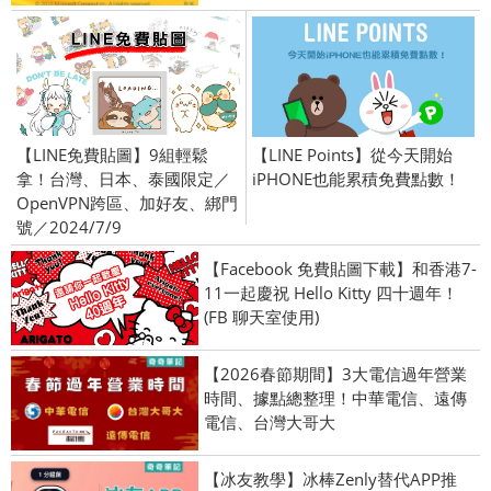
【LINE免費貼圖】9組輕鬆
【LINE Points】從今天開始
拿！台灣、日本、泰國限定／
iPHONE也能累積免費點數！
OpenVPN跨區、加好友、綁門
號／2024/7/9
【Facebook 免費貼圖下載】和香港7-
11一起慶祝 Hello Kitty 四十週年！
(FB 聊天室使用)
【2026春節期間】3大電信過年營業
時間、據點總整理！中華電信、遠傳
電信、台灣大哥大
【冰友教學】冰棒Zenly替代APP推