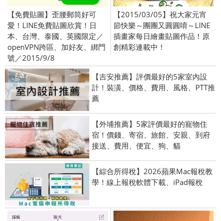
【免費貼圖】歪腰郵筒好可
【2015/03/05】祝大家元宵
愛！LINE免費貼圖欣賞！日
節快樂～團團又圓圓唷～LINE
本、台灣、泰國、英國限定／
插畫家每日繪畫貼圖作品！原
openVPN跨區、加好友、綁門
創精彩連載中！
號／2015/9/8
【吉安推薦】評價最好的5家室內設
計！裝潢、價格、費用、風格、PTT推
薦
【外埔推薦】5家評價最好的寵物住
宿！價錢、寄宿、旅館、安親、到府
接送、費用、便宜、狗、貓
【綜合所得稅】2026蘋果Mac報稅教
學！線上報稅軟體下載、iPad報稅