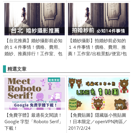
套、禮服、景點
【台北推薦】婚紗攝影前必知
【婚紗攝影】拍婚紗前必知的
的１４件事情！價格、費用、
１４件事情！價格、費用、推
婚紗、推薦排行！工作室、包
薦！工作室/出租景點/便宜/包
套、禮服、景點
套/景點
精選文章
【免費字體】最適長文閱讀！
【免費貼圖】隱藏版小熊貼圖
Google 字型「Roboto Serif」
！日本限定／openVPN跨區／
下載！
2017/2/24