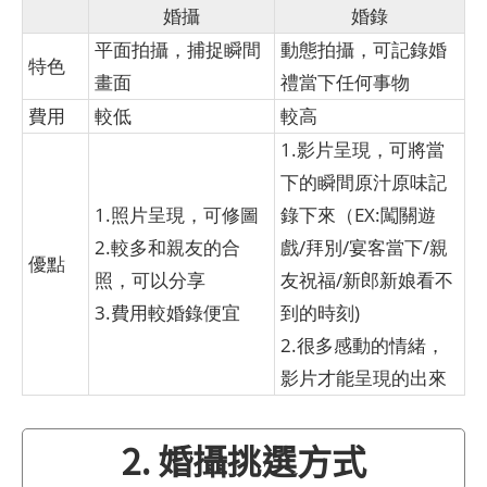
婚攝
婚錄
平面拍攝，捕捉瞬間
動態拍攝，可記錄婚
特色
畫面
禮當下任何事物
費用
較低
較高
1.影片呈現，可將當
下的瞬間原汁原味記
1.照片呈現，可修圖
錄下來（EX:闖關遊
2.較多和親友的合
戲/拜別/宴客當下/親
優點
照，可以分享
友祝福/新郎新娘看不
3.費用較婚錄便宜
到的時刻)
2.很多感動的情緒，
影片才能呈現的出來
2. 婚攝挑選方式