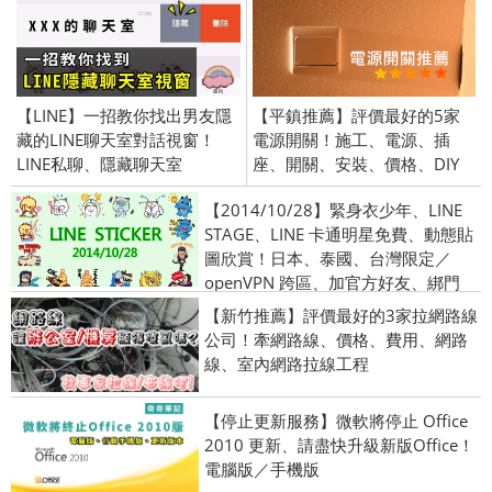
【LINE】一招教你找出男友隱
【平鎮推薦】評價最好的5家
藏的LINE聊天室對話視窗！
電源開關！施工、電源、插
LINE私聊、隱藏聊天室
座、開關、安裝、價格、DIY
【2014/10/28】緊身衣少年、LINE
STAGE、LINE 卡通明星免費、動態貼
圖欣賞！日本、泰國、台灣限定／
openVPN 跨區、加官方好友、綁門
號、安裝程式
【新竹推薦】評價最好的3家拉網路線
公司！牽網路線、價格、費用、網路
線、室內網路拉線工程
【停止更新服務】微軟將停止 Office
2010 更新、請盡快升級新版Office！
電腦版／手機版