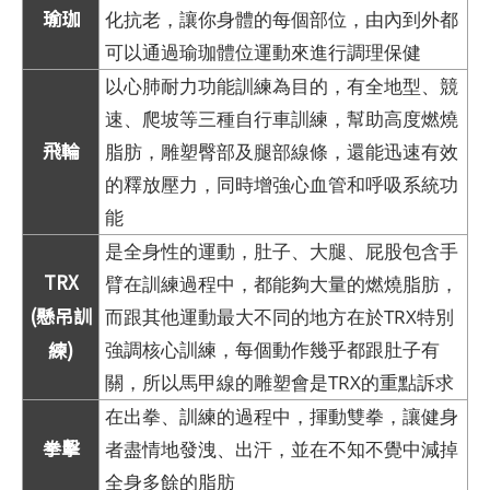
瑜珈
化抗老，讓你身體的每個部位，由內到外都
可以通過瑜珈體位運動來進行調理保健
以心肺耐力功能訓練為目的，有全地型、競
速、爬坡等三種自行車訓練，幫助高度燃燒
飛輪
脂肪，雕塑臀部及腿部線條，還能迅速有效
的釋放壓力，同時增強心血管和呼吸系統功
能
是全身性的運動，肚子、大腿、屁股包含手
TRX
臂在訓練過程中，都能夠大量的燃燒脂肪，
(懸吊訓
而跟其他運動最大不同的地方在於TRX特別
練)
強調核心訓練，每個動作幾乎都跟肚子有
關，所以馬甲線的雕塑會是TRX的重點訴求
在出拳、訓練的過程中，揮動雙拳，讓健身
拳擊
者盡情地發洩、出汗，並在不知不覺中減掉
全身多餘的脂肪