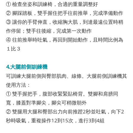
① 檢查坐姿和訓練椅，合適的重量調整好
② 腳踩踏板，雙手握住把手往前推舉，完成準備動作
③ 讓你的手臂伸直，收縮胸大肌，到達最遠位置時稍
作停留；雙手往後縮，完成第一次動作
④ 往前推舉時吐氣，再回到開始動作，且時間比例為
１比３
4.大腿前側訓練機
可訓練大腿前側與臀部肌肉、線條。大腿前側訓練機其
使用方法：
① 雙手握把手，腹部收緊緊貼椅背。雙腳和肩膀同
寬，膝蓋對準腳尖，腳尖可稍微朝外
② 雙腿用大腿和臀部出力向前推蹬2秒並吐氣，向下2
秒時吸氣，重複操作12到15次，進行3到4組