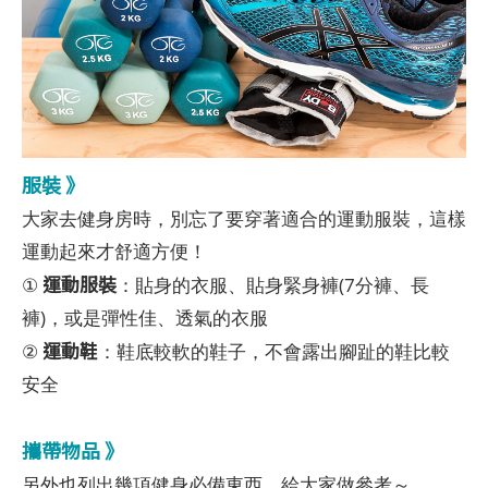
服裝 》
大家去健身房時，別忘了要穿著適合的運動服裝，這樣
運動起來才舒適方便！
運動服裝
①
：貼身的衣服、貼身緊身褲(7分褲、長
褲)，或是彈性佳、透氣的衣服
運動鞋
②
：鞋底較軟的鞋子，不會露出腳趾的鞋比較
安全
攜帶物品 》
另外也列出幾項健身必備東西，給大家做參考～