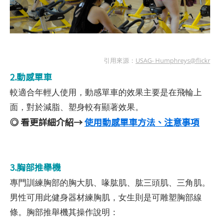
引用來源：
USAG- Humphreys@flickr
2.動感單車
較適合年輕人使用，動感單車的效果主要是在飛輪上
面，對於減脂、塑身較有顯著效果。
◎ 看更詳細介紹→
使用動感單車方法、注意事項
3.胸部推舉機
專門訓練胸部的胸大肌、喙肱肌、肱三頭肌、三角肌。
男性可用此健身器材練胸肌，女生則是可雕塑胸部線
條。胸部推舉機其操作說明：