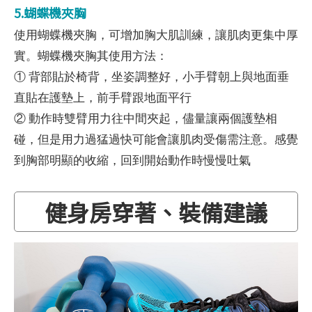
5.蝴蝶機夾胸
使用蝴蝶機夾胸，可增加胸大肌訓練，讓肌肉更集中厚
實。蝴蝶機夾胸其使用方法：
① 背部貼於椅背，坐姿調整好，小手臂朝上與地面垂
直貼在護墊上，前手臂跟地面平行
② 動作時雙臂用力往中間夾起，儘量讓兩個護墊相
碰，但是用力過猛過快可能會讓肌肉受傷需注意。感覺
到胸部明顯的收縮，回到開始動作時慢慢吐氣
健身房穿著、裝備建議