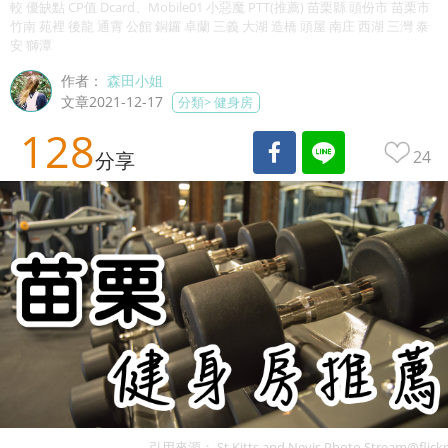
較 優缺點 CP值 Dcard、Mobile01 小惡魔 PTT(推薦) 苗栗縣 頭份市 苗栗市
竹南 苑裡 後龍 通霄 公館 銅鑼 卓蘭 三義 大湖 造橋 頭屋 南庄 西湖 三灣 泰
安 獅潭
作者：
森田小姐
文章2021-12-17
分類>
健身房
128
24
分享
引用來源：
St Kitts and Nevis Photo Stream@flickr