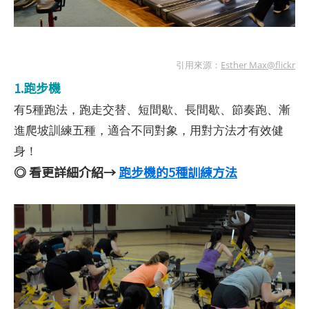
引用來源：
Esther Max@flickr
1.跑步機
有5種跑法，跑走交替、短間歇、長間歇、節奏跑、漸
進爬坡訓練五種，適合不同對象，用對方法才有效健
身！
◎ 看更詳細介紹→
跑步機的5種訓練方法