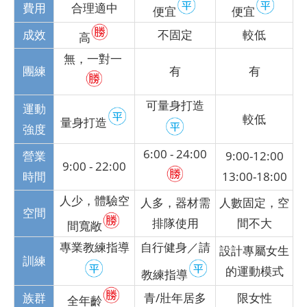
費用
合理適中
便宜
便宜
成效
不固定
較低
高
無，一對一
團練
有
有
可量身打造
運動
較低
量身打造
強度
6:00 - 24:00
營業
9:00-12:00
9:00 - 22:00
時間
13:00-18:00
人少，體驗空
人多，器材需
人數固定，空
空間
排隊使用
間不大
間寬敞
專業教練指導
自行健身／請
設計專屬女生
訓練
的運動模式
教練指導
族群
青/壯年居多
限女性
全年齡