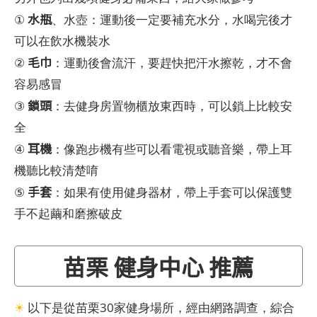
水瓶
①
、水壺：運動後一定要補充水分，水喝完後才
可以在飲水機裝水
毛巾
②
：運動後會流汗，要趕快把汗水擦乾，才不會
容易感冒
鎖頭
③
：去健身房置物櫃放東西時，可以鎖上比較安
全
耳機
④
：像跑步機有些可以看電視或聽音樂，帶上耳
機聽比較清楚唷
手套
⑤
：如果有使用健身器材，帶上手套可以保護雙
手不起繭和磨擦破皮
苗栗 健身中心 推薦
☀
以下是從苗栗30家健身場所，經由網路調查，綜合