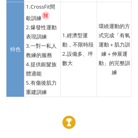
1.CrossFit間
歇訓練
環繞運動的方
2.爆發性運動
1.經濟型運
式完成「有氧
表現訓練
動，不限時段
運動＋肌力訓
3.一對一私人
特色
2.設備多、坪
練＋伸展運
教練的服務
數大
動」的完整訓
4.提供銀髮族
練
體適能
5.有傷後肌力
重建訓練