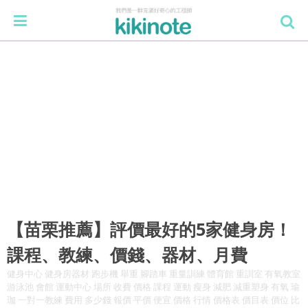
【苗栗推薦】評價最好的5家健身房！
課程、教練、價錢、器材、月費
健身中心 健身房器材 跑步機 舉重 腳踏車 重量訓練 體育館 重訓室 有氧教室
游泳池 會館 運動中心 場所 收費 價格 課程 運動 瘦身 減肥 減重塑身 有氧 瑜
珈 一對一教練 費用 多少錢 報價 平價 便宜 價格 行情 價格表 價目表 價位 比