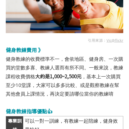
引用來源：
Vic@flickr
健身教練費用 》
健身教練的收費標準不一，會依地區、健身房、一次購
買的堂數多寡、教練人選而有所不同。一般來說，教練
大約是1,000~2,500元
課程收費價格
，基本上一次購買
至少10堂課，大家可以多多比較、或是觀察教練在幫
其他會員上課情況，再決定要請哪位當你的教練唷
健身教練指導優點👍
專業訓
可以一對一訓練，有教練一起陪練，健身效