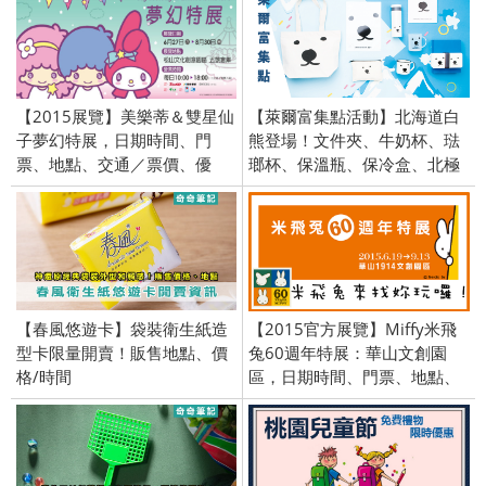
【2015展覽】美樂蒂＆雙星仙
【萊爾富集點活動】北海道白
子夢幻特展，日期時間、門
熊登場！文件夾、牛奶杯、琺
票、地點、交通／票價、優
瑯杯、保溫瓶、保冷盒、北極
惠、官方資訊
熊、Hi-Life
【春風悠遊卡】袋裝衛生紙造
【2015官方展覽】Miffy米飛
型卡限量開賣！販售地點、價
兔60週年特展：華山文創園
格/時間
區，日期時間、門票、地點、
交通／票價、優惠