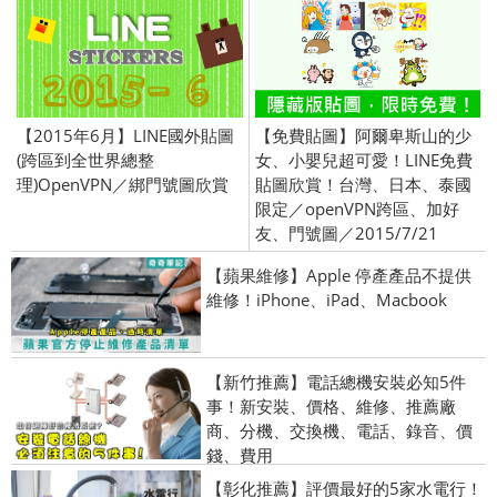
【2015年6月】LINE國外貼圖
【免費貼圖】阿爾卑斯山的少
(跨區到全世界總整
女、小嬰兒超可愛！LINE免費
理)OpenVPN／綁門號圖欣賞
貼圖欣賞！台灣、日本、泰國
限定／openVPN跨區、加好
友、門號圖／2015/7/21
【蘋果維修】Apple 停產產品不提供
維修！iPhone、iPad、Macbook
【新竹推薦】電話總機安裝必知5件
事！新安裝、價格、維修、推薦廠
商、分機、交換機、電話、錄音、價
錢、費用
【彰化推薦】評價最好的5家水電行！