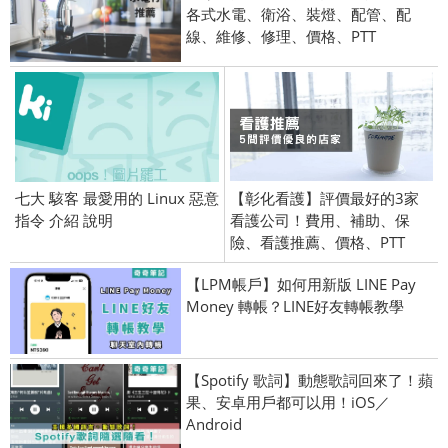
各式水電、衛浴、裝燈、配管、配
線、維修、修理、價格、PTT
七大 駭客 最愛用的 Linux 惡意
【彰化看護】評價最好的3家
指令 介紹 說明
看護公司！費用、補助、保
險、看護推薦、價格、PTT
【LPM帳戶】如何用新版 LINE Pay
Money 轉帳？LINE好友轉帳教學
【Spotify 歌詞】動態歌詞回來了！蘋
果、安卓用戶都可以用！iOS／
Android