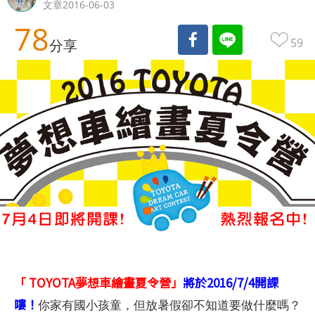
文章2016-06-03
78
59
分享
「 TOYOTA夢想車繪畫夏令營」
將於2016/7/4開課
嘍！
你家有國小孩童，但放暑假卻不知道要做什麼嗎？