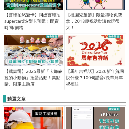
【蒼蠅拍悠遊卡】阿嬤蒼蠅拍
【桃園兒童節】限量禮物免費
supercard造型卡預購！開賣
拿，2018慶祝活動讓你玩很
時間/價格
大！
【藏壽司】2025最新「卡娜赫
【馬年吉祥話】2026新年賀詞
拉的小動物」扭蛋活動！集點
說什麼？100句諧音/長輩拜年
贈、限定主題店
祝福語
精選文章