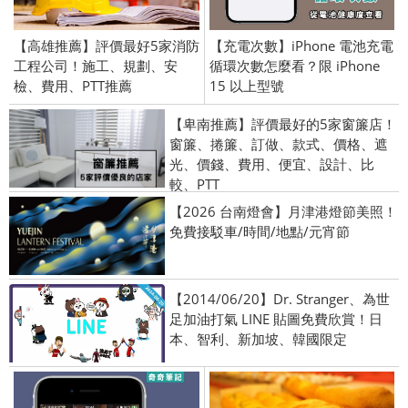
【高雄推薦】評價最好5家消防
【充電次數】iPhone 電池充電
工程公司！施工、規劃、安
循環次數怎麼看？限 iPhone
檢、費用、PTT推薦
15 以上型號
【卑南推薦】評價最好的5家窗簾店！
窗簾、捲簾、訂做、款式、價格、遮
光、價錢、費用、便宜、設計、比
較、PTT
【2026 台南燈會】月津港燈節美照！
免費接駁車/時間/地點/元宵節
【2014/06/20】Dr. Stranger、為世
足加油打氣 LINE 貼圖免費欣賞！日
本、智利、新加坡、韓國限定