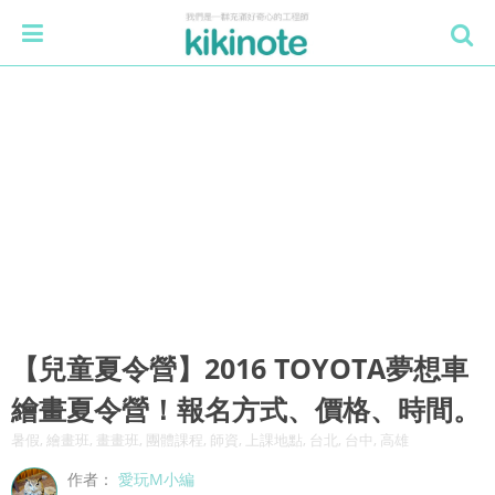
【兒童夏令營】2016 TOYOTA夢想車
繪畫夏令營！報名方式、價格、時間。
暑假, 繪畫班, 畫畫班, 團體課程, 師資, 上課地點, 台北, 台中, 高雄
作者：
愛玩M小編