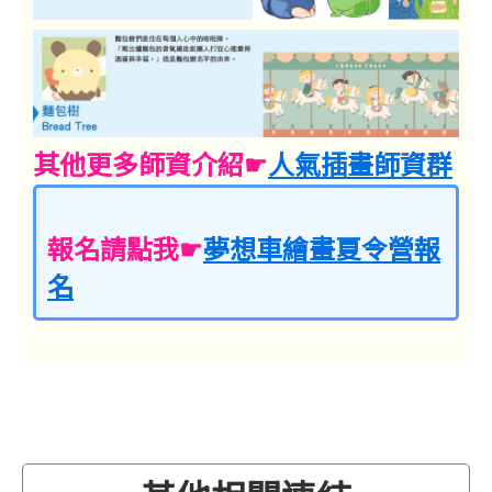
其他更多師資介紹☛
人氣插畫師資群
報名請點我☛
夢想車繪畫夏令營報
名