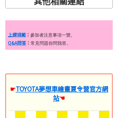
其他相關連結
上課規範
：
參加者注意事項一覽。
Q&A問答
：
常見問題你問我答。
☛
TOYOTA夢想車繪畫夏令營官方網
站
☚