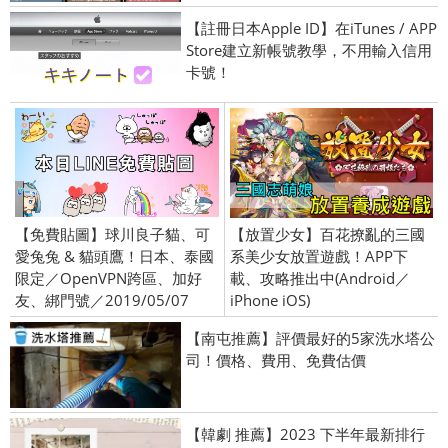
【註冊日本Apple ID】在iTunes / APP
Store建立新帳號教學，不用輸入信用
卡號！
【免費貼圖】球川良子貓、可
【放置少女】百花撩亂的三國
愛兔兔 & 貓頭鷹！日本、泰國
系美少女放置遊戲！APP下
限定／OpenVPN跨區、加好
載、攻略推出中(Android／
友、綁門號／2019/05/07
iPhone iOS)
【南屯推薦】評價最好的5家洗水塔公
司！價格、費用、免費估價
【韓劇 推薦】2023 下半年最新排行