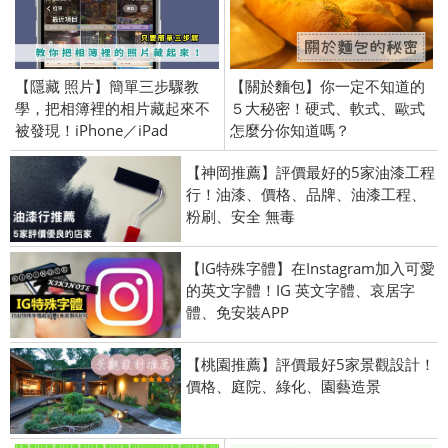
【隱藏 照片】簡單三步驟教
【關於麵包】你一定不知道的
學，把相簿裡的相片藏起來不
５大秘密！硬式、軟式、歐式
被發現！iPhone／iPad
怎麼分你知道嗎？
【神岡推薦】評價最好的5家油漆工程
行！油漆、價格、品牌、油漆工程、
粉刷、安全 無毒
【IG特殊字體】在Instagram加入可愛
的英文字體！IG 英文字體、哀居字
體、免安裝APP
【桃園推薦】評價最好5家景觀設計！
價格、庭院、綠化、園藝造景