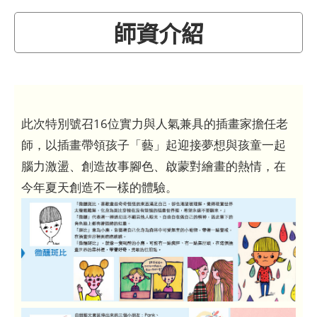
師資介紹
此次特別號召16位實力與人氣兼具的插畫家擔任老
師，以插畫帶領孩子「藝」起迎接夢想與孩童一起
腦力激盪、創造故事腳色、啟蒙對繪畫的熱情，在
今年夏天創造不一樣的體驗。