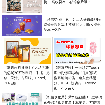
榜！ 高收視率15部韓劇片單！
【麥當勞 買一送一】三大熱賣商品限
時優惠超划算！整整16天，輸入優惠
碼馬上兌換！
【嘉義飲料推薦】在地人都推
【隱藏密技】一鍵鎖定Touch
的必喝20家飲料店！手搖、必
ID 指紋辨識功能！睡眠模式、
點、果汁、古早味、Dcard、
螢幕解鎖功能、輸入密碼開
PTT推薦
鎖、iOS11新功能、iPhone
8、iPhone X
【殺菌盒推薦】紫外線殺菌！5款平價
紫外線消毒盒推薦！滅菌盒、方便攜