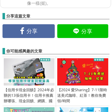
像一樣(挺)。
分享這篇文章
分享
分享
你可能感興趣的文章
【信用卡現金回饋】2024年必
【2024 愛Sharing】7-11限時
辦的13張信用卡！信用卡推薦
送美式咖啡、紅茶！教你免費
辦哪張、現金回饋、網購、國
領/時間
內消費、國外消費