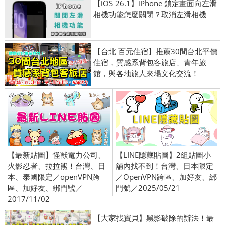
【iOS 26.1】iPhone 鎖定畫面向左滑
相機功能怎麼關閉？取消左滑相機
【台北 百元住宿】推薦30間台北平價
住宿，質感系背包客旅店、青年旅
館，與各地旅人來場文化交流！
【最新貼圖】怪獸電力公司、
【LINE隱藏貼圖】2組貼圖小
火影忍者、拉拉熊！台灣、日
舖內找不到！台灣、日本限定
本、泰國限定／openVPN跨
／OpenVPN跨區、加好友、綁
區、加好友、綁門號／
門號／2025/05/21
2017/11/02
【大家找寶貝】黑影破除的辦法！最