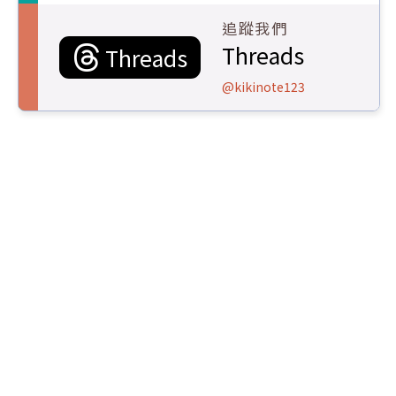
追蹤我們
Threads
Threads
@kikinote123