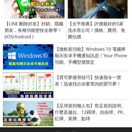
【LINE 刪除好友】封鎖、隱藏
【太平推薦】評價最好的5家
朋友，各種功能密技全教學！
洗水塔公司！價格、費用、免
(iOS/Android )
費估價
【微軟新功能】Windows 10 電腦將
顯示安卓手機通知訊息！Your Phone
功能、手機型號限定
【寶可夢搜尋技巧】快速指令一覽
表！迅速找出你要查詢的寶可夢！
【足球規則懶人包】世足規則說明、
什麼是越位、12碼球、自由球、PK、
紅牌、黃牌、點球