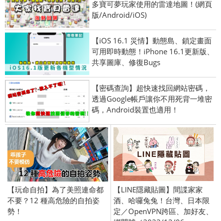
多寶可夢玩家使用的雷達地圖！(網頁
版/Android/iOS)
【iOS 16.1 災情】動態島、鎖定畫面
可用即時動態！iPhone 16.1更新版、
共享圖庫、修復Bugs
【密碼查詢】超快速找回網站密碼，
透過Google帳戶讓你不用死背一堆密
碼，Android裝置也適用！
【玩命自拍】為了美照連命都
【LINE隱藏貼圖】間諜家家
不要？12 種高危險的自拍姿
酒、哈囉兔兔！台灣、日本限
勢！
定／OpenVPN跨區、加好友、