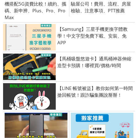
機搭配5G資費比較！續約、攜
驗屋公司！費用、流程、房屋
碼、新申辨、Plus、Pro、Pro
檢驗、注意事項、PTT推薦
Max
【Samsung】三星手機更換字體教
學！中文字型免費下載、安裝、免
APP
【馬桶吸盤悠遊卡】通馬桶神器伸縮
造型卡預購！哪裡買/價格/時間
【LINE 帳號被盜】教你如何第一時間
搶回帳號！跟詐騙集團說掰掰！