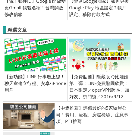
【電子郵件ID】Google 開放變
【變更Google國家】如何更換
更Gmail 帳號名稱！台灣開放
Google Play 地區設定？帳戶
修改信箱
設定、移除付款方式
精選文章
【新功能】LINE 行事曆上線！
【免費貼圖】隱藏版 Q比娃娃
聊天室建立行程、安卓/iPhone
第二彈！LINE免費貼圖欣賞！
用戶
日本限定／openVPN跨區、加
好友、綁門號／2016/9/12
【中壢推薦】評價最好的5家驗屋公
司！費用、流程、房屋檢驗、注意事
項、PTT推薦