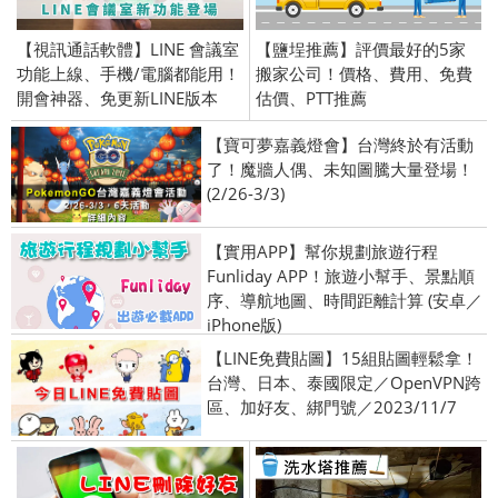
【視訊通話軟體】LINE 會議室
【鹽埕推薦】評價最好的5家
功能上線、手機/電腦都能用！
搬家公司！價格、費用、免費
開會神器、免更新LINE版本
估價、PTT推薦
【寶可夢嘉義燈會】台灣終於有活動
了！魔牆人偶、未知圖騰大量登場！
(2/26-3/3)
【實用APP】幫你規劃旅遊行程
Funliday APP！旅遊小幫手、景點順
序、導航地圖、時間距離計算 (安卓／
iPhone版)
【LINE免費貼圖】15組貼圖輕鬆拿！
台灣、日本、泰國限定／OpenVPN跨
區、加好友、綁門號／2023/11/7