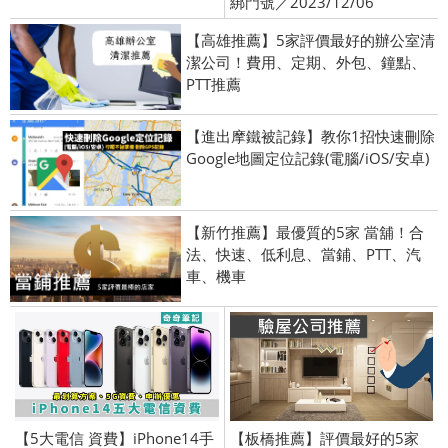
綁門號／2023/12/06
【高雄推薦】5家評價最好的辦公室清
潔公司！費用、定期、外包、鐘點、
PTT推薦
【進出摩鐵被記錄】教你1招快速刪除
Google地圖定位記錄(電腦/iOS/安卓)
【新竹推薦】最優質的5家 當舖！合
法、快速、低利息、當鋪、PTT、汽
車、機車
【5大電信 資費】iPhone14手
【板橋推薦】評價最好的5家