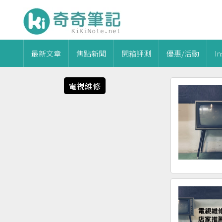
最新文章
焦點新聞
開箱評測
優惠/活動
I
電視維修