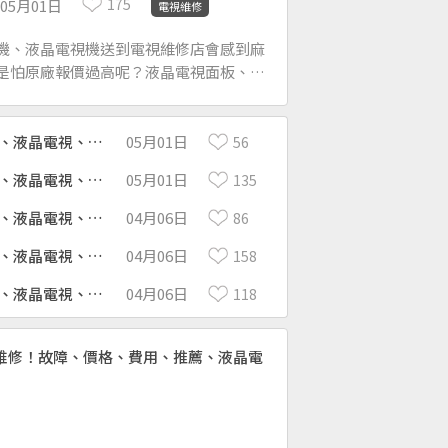
175
05月01日
電視維修
機、液晶電視機送到電視維修店會感到麻
是怕原廠報價過高呢？液晶電視面板、
、液晶螢幕維修、液晶電視主機板、液晶螢
視有聲沒影等故障現象，如何找到最專業
、液晶電視、
05月01日
56
、液晶電視、
05月01日
135
、液晶電視、
04月06日
86
、液晶電視、
04月06日
158
、液晶電視、
04月06日
118
維修！故障、價格、費用、推薦、液晶電