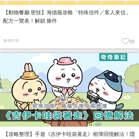
【動物餐廳 密技】海德薇攻略「特殊信件／客人來信」
配方一覽表！解鎖 條件
06月01日
98
【攻略整理】手遊《吉伊卡哇袋著走》相簿回憶解法！隱