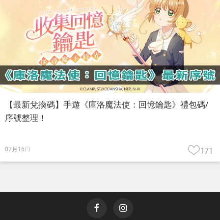
【最新兌換碼】手遊《庫洛魔法使：回憶鑰匙》禮包碼/
序號整理！
07月16日
171