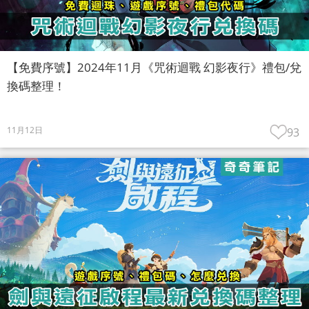
【免費序號】2024年11月《咒術迴戰 幻影夜行》禮包/兌
換碼整理！
11月12日
93