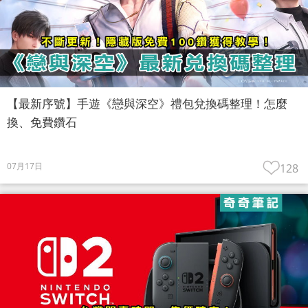
【最新序號】手遊《戀與深空》禮包兌換碼整理！怎麼
換、免費鑽石
07月17日
128