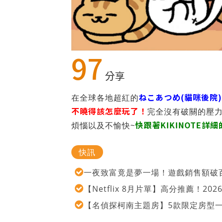
97
分享
ねこあつめ(貓咪後院)
在全球各地超紅的
不曉得該怎麼玩了！
完全沒有破關的壓
快跟著KIKINOTE
煩惱以及不愉快~
快訊
一夜致富竟是夢一場！遊戲銷售額破百
【Netflix 8月片單】高分推薦！2
【名偵探柯南主題房】5款限定房型