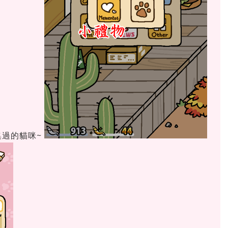
集過的貓咪~