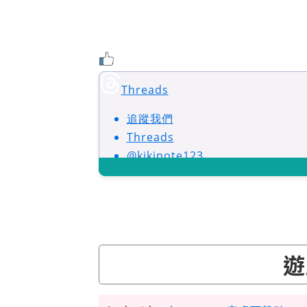
Threads
追蹤我們
Threads
@kikinote123
遊