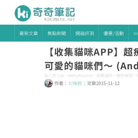
最新文章
焦點新聞
開箱評測
優惠/活動
I
【收集貓咪APP】
可愛的貓咪們～ (Andro
ねこあつめ、NekoAtsume、收集貓咪、貓咪後院
作者：
七味粉
|
文章2015-11-12