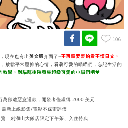
106
英文版
不再需要害怕看不懂日文，
，現在也有出
介面了~
力，放鬆平常壓抑的心情，看著可愛的喵喵們，忘記生活的
詳細的教學，到貓咪後院蒐集超級可愛的小貓們吧♥
萬卻遭惡意退款，開發者僅獲得 2000 美元
026 最新上線影集/電影不踩雷評價
一覽！劍湖山大飯店限定下午茶、入住特典