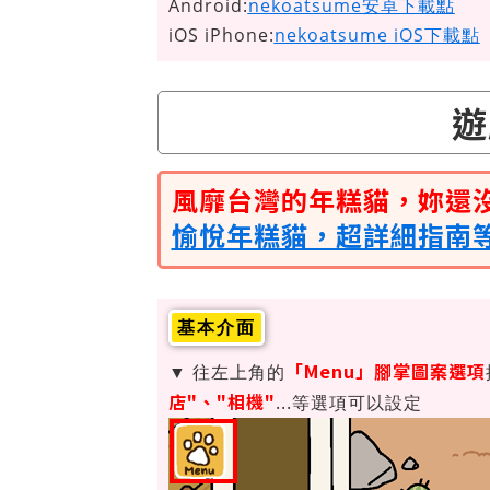
Android:
nekoatsume安卓下載點
iOS iPhone:
nekoatsume iOS下載點
遊
風靡台灣的年糕貓，妳還
愉悅年糕貓，超詳細指南
基本介面
「Menu」腳掌圖案選項
▼ 往左上角的
店"、"相機"
...等選項可以設定