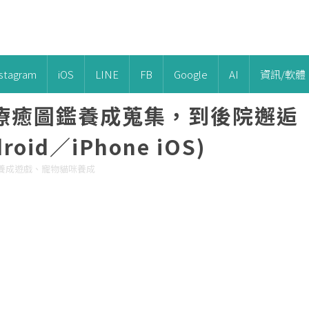
nstagram
iOS
LINE
FB
Google
AI
資訊/軟體
超療癒圖鑑養成蒐集，到後院邂逅
id／iPhone iOS)
、養成遊戲、寵物貓咪養成