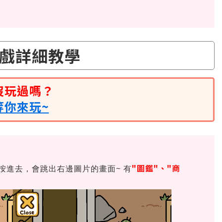
戲詳細教學
沒玩過嗎？
等你來玩~
"圖鑑"、"商
按進去，會跳出右邊圖片的畫面~ 有