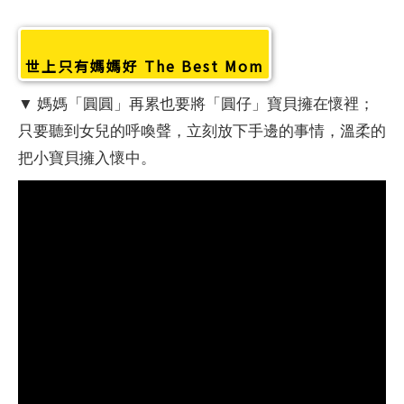
世上只有媽媽好 The Best Mom
▼ 媽媽「圓圓」再累也要將「圓仔」寶貝擁在懷裡；
只要聽到女兒的呼喚聲，立刻放下手邊的事情，溫柔的
把小寶貝擁入懷中。