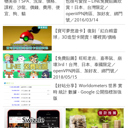
物美容！SPA、洗澡、價格、
也很可愛捏～LINE免費貼圖欣
課程、沙龍、價錢、費用、便
賞！日本、台灣限定／
宜、狗、貓
openVPN跨區、加好友、綁門
號／2016/03/14
【寶可夢悠遊卡】復刻「紅白精靈
球」3D造型卡開賣！哪裡買/價格
【免費貼圖】旺旺老吉、嘉蒂鼠、崩
壞3rd！台灣、日本、泰國限定／
openVPN跨區、加好友、綁門號／
2018/05/15
【好站分享】Worldometers 世界 實
時 統計 數據 - Google 公開指標加強
版