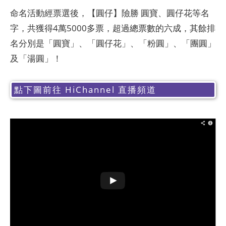
命名活動經票選後，【圓仔】險勝 圓寶、圓仔花等名
字，共獲得4萬5000多票，超過總票數的六成，其餘排
名分別是「圓寶」、「圓仔花」、「粉圓」、「團圓」
及「湯圓」！
點下圖前往 HiChannel 直播頻道