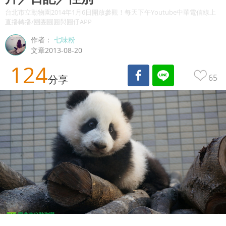
台北市立動物園2014年1月6日開放參觀！每天下午Youtube中華電信線上
直播轉播/團團圓圓與圓仔APP
作者：
七味粉
文章2013-08-20
124
65
分享