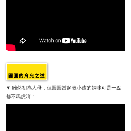
圓圓的育兒之道
▼ 雖然初為人母，但圓圓當起教小孩的媽咪可是一點
都不馬虎唷！