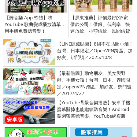
【聽音樂 App 軟體】將
【屏東推薦】評價最好的5家
YouTube 歌曲變成播放清單，
借款公司！借錢、低利率、快
用手機免費聽音樂！
速放款、小額借款、民間借貸
【LINE隱藏貼圖】8組不在貼圖小舖！
台灣、日本限定／OpenVPN跨區、加
好友、綁門號／2025/10/8
【最新貼圖】動物朋友、美女與野
獸、手機女孩！台灣、日本、泰國限
定／openVPN跨區、加好友、綁門號
／2017/4/27
【YouTube背景音樂播放】安卓手機
螢幕關掉也能繼續聽音樂！Android
關閉螢幕聽音樂、YouTube網頁版