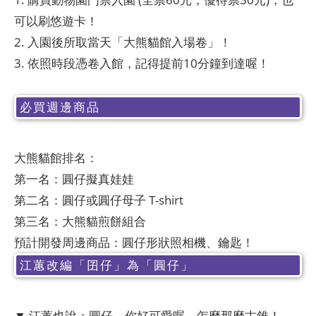
可以刷悠遊卡！
2. 入園後所取當天「大熊貓館入場卷」！
3. 依照時段憑卷入館，記得提前10分鐘到達喔！
必買週邊商品
大熊貓館排名：
第一名：圓仔擬真娃娃
第二名：圓仔或圓仔母子 T-shirt
第三名：大熊貓煎餅組合
預計開發周邊商品：圓仔形狀照相機、鑰匙！
江蕙改編「囝仔」為「圓仔」
▼ 江蕙也說：圓仔，你好可愛喔，怎麼那麼古錐！