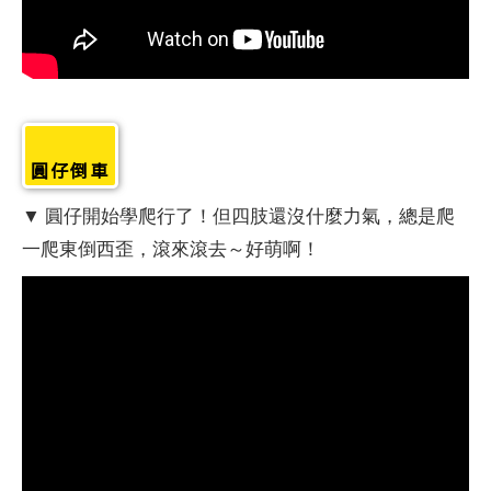
圓仔倒車
▼ 圓仔開始學爬行了！但四肢還沒什麼力氣，總是爬
一爬東倒西歪，滾來滾去～好萌啊！