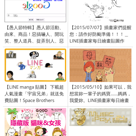
【愚人節特輯】愚人節活動、
【2015/07/07】插畫家們提醒
由來、商品！惡搞嚇人、開玩
您：請作好防颱準備！！！＿
笑、整人道具、捉弄別人、惡
LINE插畫家每日繪畫貼圖作
作劇招數。
品！原創精彩連載中！
【LINE manga 貼圖】 下載超
【2015/05/10】如果可以，我
人氣漫畫「宇宙兄弟」就送免
想當妳一輩子的媽寶......媽媽，
費貼圖！Space Brothers
我愛妳。LINE插畫家每日繪畫
貼圖作品！原創精彩連載中！