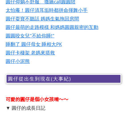
圓仔仰躺不舒服 撒嬌call圓圓陪
太怕癢！圓仔清耳垢時都拼命揮舞小手
圓仔耍寶不聽話 媽媽生氣拖回房間
圓仔最萌的走路模樣 和媽媽圓圓親密的互動
圓圓咬女兒"不給你睡!"
睡翻了 圓仔母女 睡相大PK
圓仔卡棲架 老媽來搭救
圓仔小泥熊
圓仔從出生到現在(大事紀)
可愛的圓仔是個小女孩唷～～
▼ 圓仔的成長日記