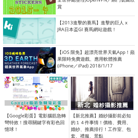
賞
【2013進擊的賽馬】進擊的巨人 x
JRA日本盃GI 賽馬網站遊戲！
【iOS 限免】超漂亮世界天氣App！蘋
果限時免費遊戲、應用軟體推薦
(iPhone／iPad) 2018/1/17
【Google彩蛋】電影腦筋急轉
【新北推薦】婚紗攝影前必知
彎特效！搜尋關鍵字有彩色回
的１４件事情！價格、費用、
憶球！
婚紗、推薦排行！工作室、包
套、禮服、景點