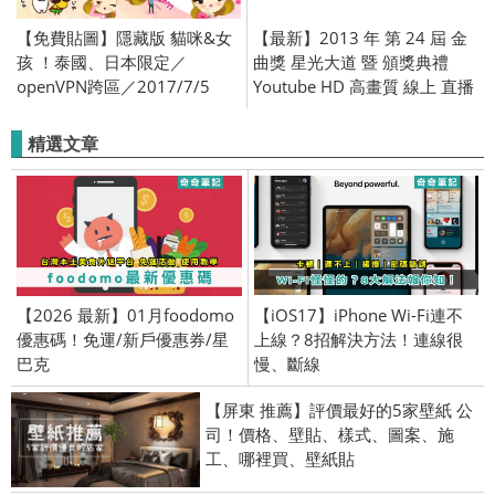
【免費貼圖】隱藏版 貓咪&女
【最新】2013 年 第 24 屆 金
孩 ！泰國、日本限定／
曲獎 星光大道 暨 頒獎典禮
openVPN跨區／2017/7/5
Youtube HD 高畫質 線上 直播
精選文章
【2026 最新】01月foodomo
【iOS17】iPhone Wi-Fi連不
優惠碼！免運/新戶優惠券/星
上線？8招解決方法！連線很
巴克
慢、斷線
【屏東 推薦】評價最好的5家壁紙 公
司！價格、壁貼、樣式、圖案、施
工、哪裡買、壁紙貼