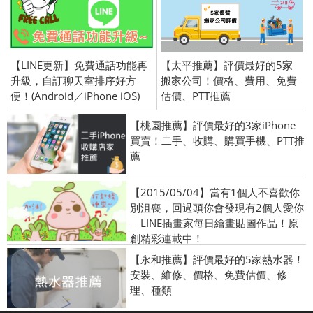
【LINE更新】免費通話功能再
【太平推薦】評價最好的5家
升級，自訂聊天室排序好方
搬家公司！價格、費用、免費
便！(Android／iPhone iOS)
估價、PTT推薦
【桃園推薦】評價最好的3家iPhone
買賣！二手、收購、購買手機、PTT推
薦
【2015/05/04】當有1個人不喜歡你
別沮喪，回過頭你會發現有2個人愛你
＿LINE插畫家每日繪畫貼圖作品！原
創精彩連載中！
【永和推薦】評價最好的5家熱水器！
安裝、維修、價格、免費估價、修
理、種類