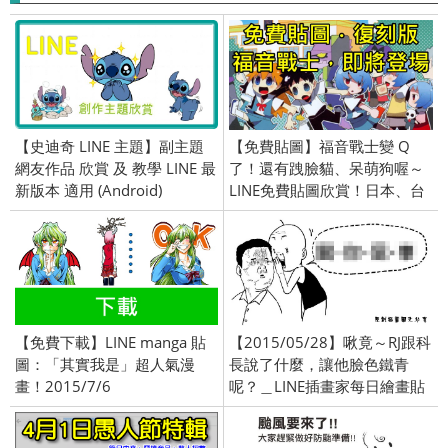
【史迪奇 LINE 主題】副主題
【免費貼圖】福音戰士變 Q
網友作品 欣賞 及 教學 LINE 最
了！還有跩臉貓、呆萌狗喔～
新版本 適用 (Android)
LINE免費貼圖欣賞！日本、台
灣、泰國限定／openVPN跨
區、加好友／2016/03/07
【免費下載】LINE manga 貼
【2015/05/28】啾竟～RJ跟科
圖：「其實我是」超人氣漫
長說了什麼，讓他臉色鐵青
畫！2015/7/6
呢？＿LINE插畫家每日繪畫貼
圖作品！原創精彩連載中！