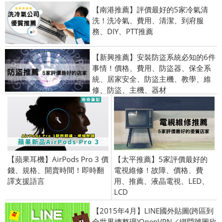
【南港推薦】評價最好的5家冷氣清
洗！洗冷氣、費用、清潔、到府服
務、DIY、PTT推薦
【新興推薦】安裝防盜系統必知的6件
事情！價格、費用、防盜器、保全系
統、居家安全、防盜主機、教學、維
修、防盜、主機、器材
【蘋果耳機】AirPods Pro 3 價
【太平推薦】5家評價最好的
錢、規格、開賣時間！即時翻
電視維修！故障、價格、費
譯支援語言
用、推薦、液晶電視、LED、
LCD
【2015年4月】LINE國外貼圖(跨區到
全世界總整理)OpenVPN／綁門號圖欣