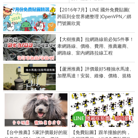
【2016年7月】LINE 國外免費貼圖(
跨區到全世界總整理 )OpenVPN／綁
門號圖欣賞
【大樹推薦】拉網路線前必知5件事！
牽網路線、價格、費用、推薦廠商、
網路線、室內網路拉線工程
【蘆洲推薦】評價最好5種抽水馬達、
加壓馬達！安裝、維修、價格、規格
【台中推薦】5家評價最好的寵
【免費貼圖】跟羊撞臉的狗，