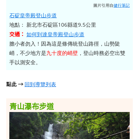
圖片引用自
健行筆記
石碇皇帝殿登山步道
地點： 新北市石碇區106縣道9.5公里
交通：
如何到達皇帝殿登山步道
膽小者勿入！因為這是條傳統登山路徑，山勢陡
峭，不少地方是
九十度的峭壁
，登山時務必空出雙
手以測安全。
點此 →
回到導覽列表
青山瀑布步道