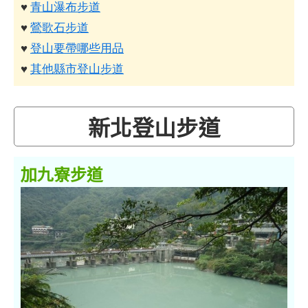
♥
青山瀑布步道
♥
鶯歌石步道
♥
登山要帶哪些用品
♥
其他縣市登山步道
新北登山步道
加九寮步道