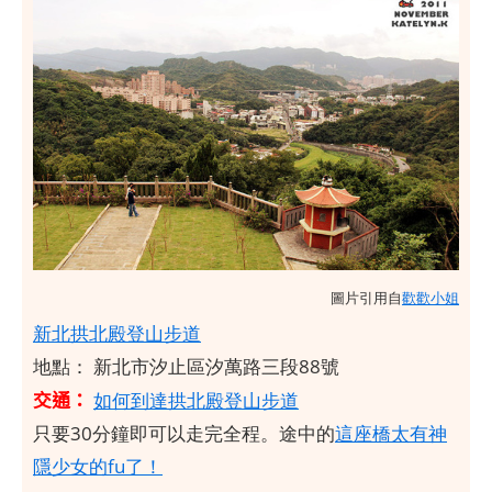
圖片引用自
歡歡小姐
新北拱北殿登山步道
地點： 新北市汐止區汐萬路三段88號
交通：
如何到達拱北殿登山步道
只要30分鐘即可以走完全程。途中的
這座橋太有神
隱少女的fu了！