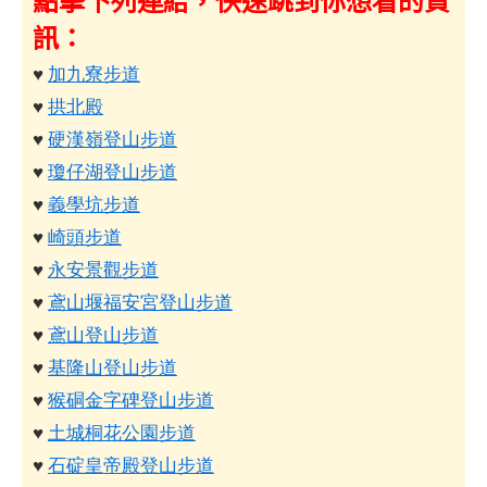
訊：
♥
加九寮步道
♥
拱北殿
♥
硬漢嶺登山步道
♥
瓊仔湖登山步道
♥
義學坑步道
♥
崎頭步道
♥
永安景觀步道
♥
鳶山堰福安宮登山步道
♥
鳶山登山步道
♥
基隆山登山步道
♥
猴硐金字碑登山步道
♥
土城桐花公園步道
♥
石碇皇帝殿登山步道