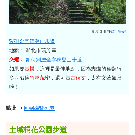
圖片引用自
健行筆記
猴硐金字碑登山步道
地點： 新北市瑞芳區
交通：
如何到達金字碑登山步道
如果要
賞蝶
，這裡是最佳地點，因為蝴蝶的種類很
多～沿途
竹林茂密
，還可賞
古碑文
，太有文藝氣息
啦！
點此 →
回到導覽列表
土城桐花公園步道