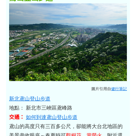
圖片引用自
健行筆記
新北鳶山登山步道
地點： 新北市三峽區鳶峰路
交通：
如何到達鳶山登山步道
鳶山的高度只有三百多公尺，卻能將大台北地區的
美景盡收眼底～春夏時可
觀桐花
、
賞螢火
，附近還