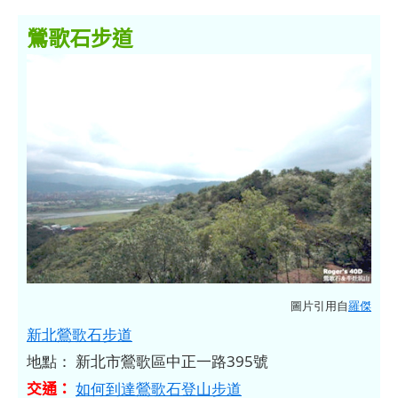
鶯歌石步道
圖片引用自
羅傑
新北鶯歌石步道
地點： 新北市鶯歌區中正一路395號
交通：
如何到達鶯歌石登山步道