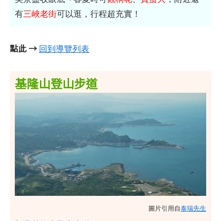
有
三峽老街
可以逛，行程超充實！
點此 →
回到導覽列表
基隆山登山步道
圖片引用自
泰瑞先生