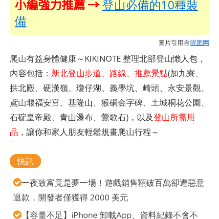
小編強力推薦 →
登山必備的10種裝
備
圖片引用自
昵图网
爬山有益身體健康～KIKINOTE 整理北部登山懶人包，
內容包括：
新北登山步道、路線、推薦景點
(加九寮、
拱北殿、硬漢嶺、瓊仔湖、義學坑、崎頭、永安景觀、
鳶山堰福安宮、基隆山、猴硐金字碑、土城桐花公園、
石碇皇帝殿、青山瀑布、鶯歌石)，以及
登山所需用
品
，讓你和家人朋友輕鬆規畫爬山行程～
快訊
一夜致富竟是夢一場！遊戲銷售額破百萬卻遭惡意
退款，開發者僅獲得 2000 美元
【容量不足】iPhone 卸載App、資料紀錄不會不