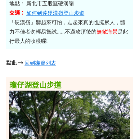
地點： 新北市五股區硬漢嶺
交通：
如何到達硬漢嶺登山步道
「硬漢嶺」聽起來可怕，走起來真的也挺累人，體
力不佳者勿輕易嘗試……不過攻頂後的
無敵海景
是此
行最大的收穫喔!
點此 →
回到導覽列表
瓊仔湖登山步道