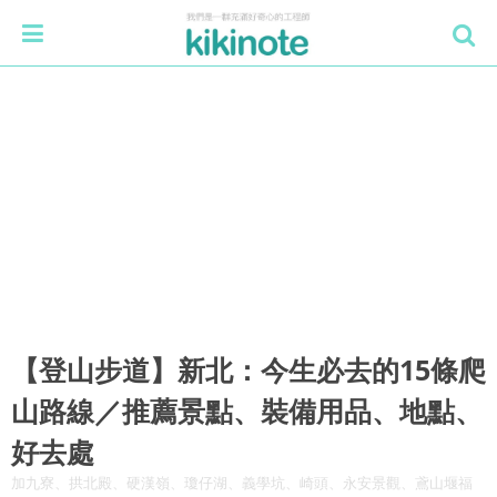
【登山步道】新北：今生必去的15條爬
山路線／推薦景點、裝備用品、地點、
好去處
加九寮、拱北殿、硬漢嶺、瓊仔湖、義學坑、崎頭、永安景觀、鳶山堰福