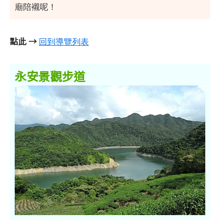
廟陪襯呢！
點此 →
回到導覽列表
永安景觀步道