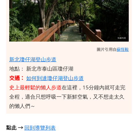
圖片引用自
蘇恆毅
新北瓊仔湖登山步道
地點： 新北市泰山區瓊仔湖
交通：
如何到達瓊仔湖登山步道
史上最輕鬆的懶人步道
在這裡，15分鐘內就可走完
全程，適合只想呼吸一下新鮮空氣，又不想走太久
的懶人們～
點此 →
回到導覽列表