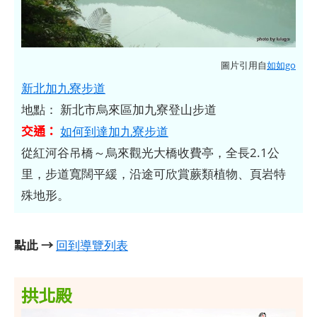
圖片引用自
如如go
新北加九寮步道
地點： 新北市烏來區加九寮登山步道
交通：
如何到達加九寮步道
從紅河谷吊橋～烏來觀光大橋收費亭，全長2.1公
里，步道寬闊平緩，沿途可欣賞蕨類植物、頁岩特
殊地形。
點此 →
回到導覽列表
拱北殿