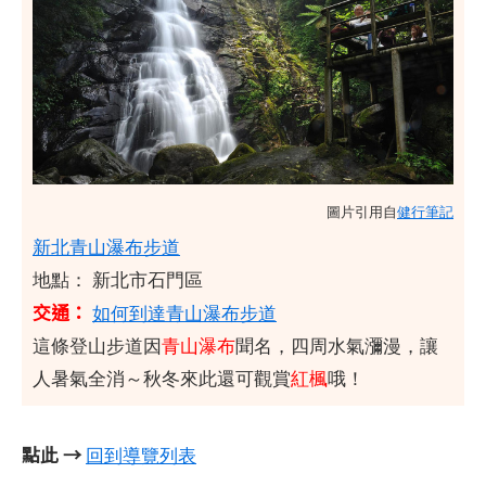
圖片引用自
健行筆記
新北青山瀑布步道
地點： 新北市石門區
交通：
如何到達青山瀑布步道
這條登山步道因
青山瀑布
聞名，四周水氣瀰漫，讓
人暑氣全消～秋冬來此還可觀賞
紅楓
哦！
點此 →
回到導覽列表