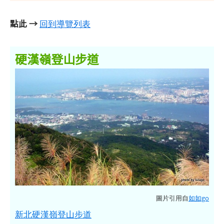
點此 →
回到導覽列表
硬漢嶺登山步道
圖片引用自
如如go
新北硬漢嶺登山步道