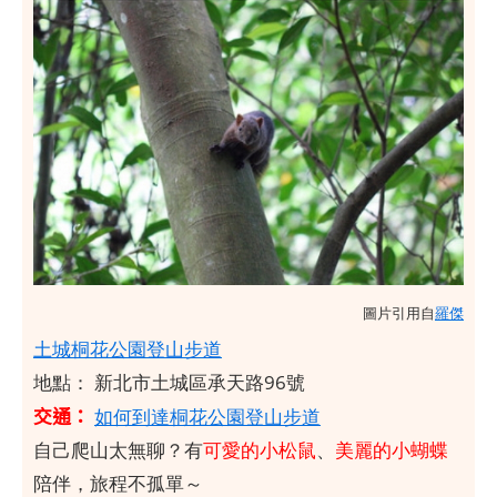
圖片引用自
羅傑
土城桐花公園登山步道
地點： 新北市土城區承天路96號
交通：
如何到達桐花公園登山步道
自己爬山太無聊？有
可愛的小松鼠
、
美麗的小蝴蝶
陪伴，旅程不孤單～