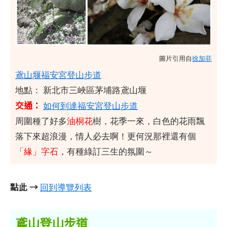
圖片引用自
徐加菲
鳶山堰福安宮登山步道
地點： 新北市三峽區茅埔路鳶山堰
交通：
如何到達福安宮登山步道
周圍種了好多
油桐花
樹，花季一來，白色的花雨飄
落下來超浪漫，情人必去啊！更何況那裡還有個
「緣」字石
，有種綠訂三生的氛圍～
點此 →
回到導覽列表
鳶山登山步道