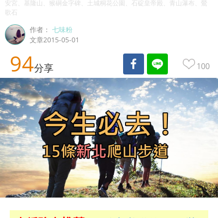
安宮、基隆山、猴硐金字碑、土城桐花公園、石碇皇帝殿、青山瀑布、鶯
歌石
作者：
七味粉
文章2015-05-01
94
100
分享