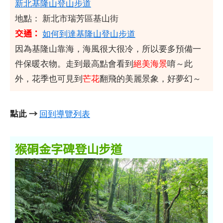
新北基隆山登山步道
地點： 新北市瑞芳區基山街
交通：
如何到達基隆山登山步道
因為基隆山靠海，海風很大很冷，所以要多預備一
件保暖衣物。走到最高點會看到
絕美海景
唷～此
外，花季也可見到
芒花
翻飛的美麗景象，好夢幻～
點此 →
回到導覽列表
猴硐金字碑登山步道