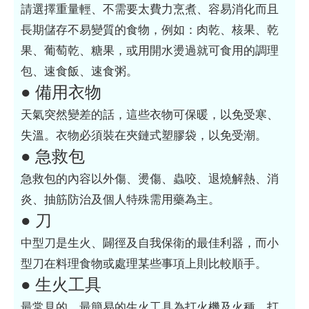
請選擇重量輕、不需要太費力烹煮、容易消化而且
長期儲存不易變質的食物，例如：肉乾、核果、乾
果、葡萄乾、糖果，或用開水燙過就可食用的調理
包、速食飯、速食粥。
● 備用衣物
天氣突然變差的話，這些衣物可保暖，以免受寒、
失溫。衣物必須裝在夾鏈式塑膠袋，以免受潮。
● 急救包
急救包的內容以外傷、燙傷、蟲咬、退燒解熱、消
炎、抽筋防治及個人特殊需用藥為主。
● 刀
中型刀是生火、闢徑及自我保衛的最佳利器，而小
型刀在料理食物或處理某些事項上則比較順手。
● 生火工具
最常見的、最簡易的生火工具為打火機及火種。打