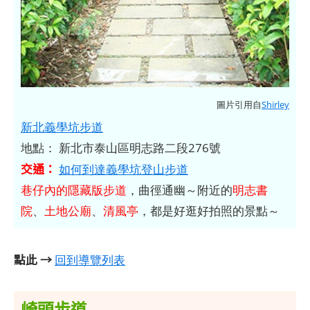
圖片引用自
Shirley
新北義學坑步道
地點： 新北市泰山區明志路二段276號
交通：
如何到達義學坑登山步道
巷仔內的隱藏版步道
，曲徑通幽～附近的
明志書
院
、
土地公廟
、
清風亭
，都是好逛好拍照的景點～
點此 →
回到導覽列表
崎頭步道