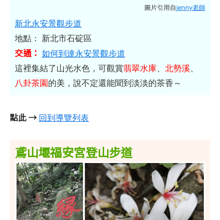
圖片引用自
jenny老師
新北永安景觀步道
地點： 新北市石碇區
交通：
如何到達永安景觀步道
這裡集結了山光水色，可觀賞
翡翠水庫
、
北勢溪
、
八卦茶園
的美，說不定還能聞到淡淡的茶香～
點此 →
回到導覽列表
鳶山堰福安宮登山步道