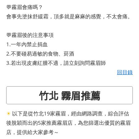
💬霧眉會痛嗎？
會事先塗抹舒緩霜，頂多就是麻麻的感覺，不太會痛。
💬霧眉後的注意事項
1.一年內禁止捐血
2.不要碰易過敏的食物、菸酒
3.若出現皮膚紅腫不適，請立刻詢問霧眉師
回目錄
竹北 霧眉推薦
☀
以下是從竹北19家霧眉，經由網路調查，綜合評估
後脫穎而出的5家推薦霧眉店，為您篩選出優質的霧眉
店，提供給大家參考～