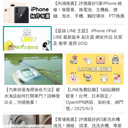
【內湖推薦】評價最好5家iPhone 維
修！換螢幕、換電池、主機板、價
錢、泡水、手機、觸控壞掉、PTT推薦
【囂搞 LINE 主題】 iPhone /iPad
LINE 最新版本 副主題 網友作品 欣賞
及 教學 適用 (iOS)
【汽車掉落海裡保命方法】被
【LINE免費貼圖】5組貼圖輕
水淹該如何打開車門？請轉發
鬆拿！台灣、日本限定／
出去，功德無量！
OpenVPN跨區、加好友、綁門
號／2025/6/3
【青埔推薦】評價最好的5家洗衣機
清洗！價格、清潔、洗洗衣機、專業