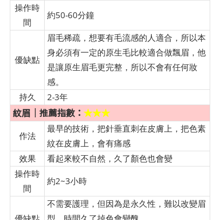
操作時
約50-60分鐘
間
眉毛稀疏，想要有毛流感的人適合，所以本
身必須有一定的原生毛比較適合做飄眉，他
優缺點
是讓原生眉毛更完整，所以不會有任何妝
感。
持久
2-3年
紋眉｜推薦指數：
★★★
最早的技術，把針垂直刺在皮膚上，把色素
作法
紋在皮膚上，會有痛感
效果
看起來較不自然，久了顏色也會變
操作時
約2~3小時
間
不需要護理，但因為是永久性，難以改變眉
優缺點
型，時間久了掉色會變醜