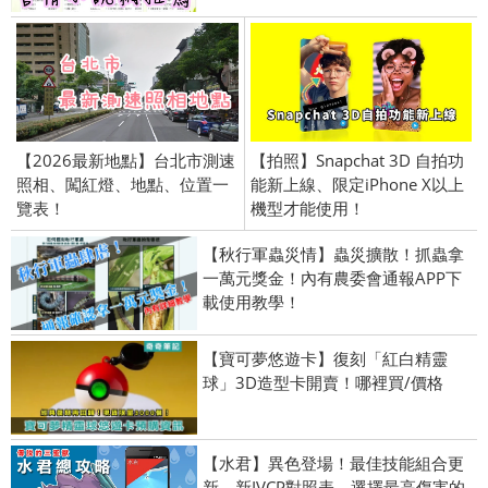
【2026最新地點】台北市測速
【拍照】Snapchat 3D 自拍功
照相、闖紅燈、地點、位置一
能新上線、限定iPhone X以上
覽表！
機型才能使用！
【秋行軍蟲災情】蟲災擴散！抓蟲拿
一萬元獎金！內有農委會通報APP下
載使用教學！
【寶可夢悠遊卡】復刻「紅白精靈
球」3D造型卡開賣！哪裡買/價格
【水君】異色登場！最佳技能組合更
新、新IVCP對照表，選擇最高傷害的