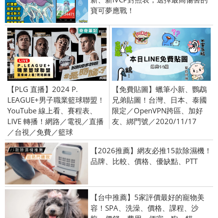
寶可夢應戰！
【PLG 直播】2024 P.
【免費貼圖】蠟筆小新、鸚鵡
LEAGUE+男子職業籃球聯盟！
兄弟貼圖！台灣、日本、泰國
YouTube 線上看、賽程表、
限定／OpenVPN跨區、加好
LIVE 轉播！網路／電視／直播
友、綁門號／2020/11/17
／台視／免費／籃球
【2026推薦】網友必推15款除濕機！
品牌、比較、價格、優缺點、PTT
【台中推薦】5家評價最好的寵物美
容！SPA、洗澡、價格、課程、沙