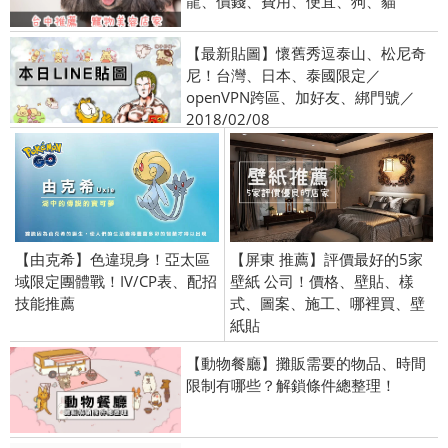
龍、價錢、費用、便宜、狗、貓
【最新貼圖】懷舊秀逗泰山、松尼奇
尼！台灣、日本、泰國限定／
openVPN跨區、加好友、綁門號／
2018/02/08
【由克希】色違現身！亞太區
【屏東 推薦】評價最好的5家
域限定團體戰！IV/CP表、配招
壁紙 公司！價格、壁貼、樣
技能推薦
式、圖案、施工、哪裡買、壁
紙貼
【動物餐廳】攤販需要的物品、時間
限制有哪些？解鎖條件總整理！