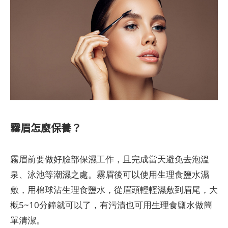
霧眉怎麼保養？
霧眉前要做好臉部保濕工作，且完成當天避免去泡溫
泉、泳池等潮濕之處。霧眉後可以使用生理食鹽水濕
敷，用棉球沾生理食鹽水，從眉頭輕輕濕敷到眉尾，大
概5~10分鐘就可以了，有污漬也可用生理食鹽水做簡
單清潔。