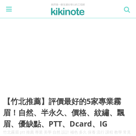
【竹北推薦】評價最好的5家專業霧
眉！自然、半永久、價格、紋繡、飄
眉、優缺點、PTT、Dcard、IG
竹北霧眉 ptt 推薦 專業 美學 自然 設計 補色 多久 保養 流行 課程 教學 常見