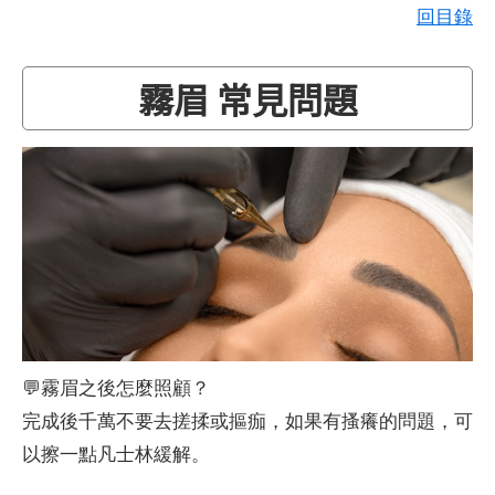
回目錄
霧眉 常見問題
💬霧眉之後怎麼照顧？
完成後千萬不要去搓揉或摳痂，如果有搔癢的問題，可
以擦一點凡士林緩解。