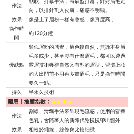
點狀、打霧手法，將眉型打霧，針對眉毛走
作法
向，以排針刺入皮膚，痛感不明顯。
效果
像是上了眉粉一樣有妝感，像真度高，
操作時
約120分鐘
間
類似眉粉的感覺，眉色較自然，無論本身眉
毛多或少，甚至沒有什麼眉毛，都可以透過
優缺點
霧眉技術獲得自然又有型的眉型，習慣上妝
的人出門前不用再多畫眉毛，只是操作時間
要久一點。
持久
半永久技術
飄眉｜推薦指數：
★★★★
割線、滑飄手法來呈現毛流感，使用的營養
作法
色乳，會隨著人的新陳代謝慢慢帶出體外
效果
相較於繡線，線條會比較細緻