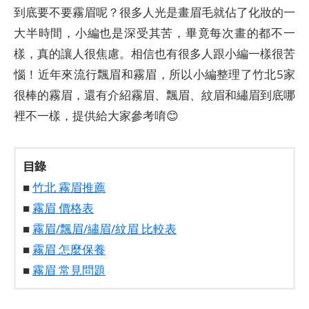
到底要不要霧眉呢？很多人光是畫眉毛就佔了化妝的一
大半時間，小編也是深受其苦，畢竟每次畫的都不一
樣，真的讓人很焦慮。相信也有很多人跟小編一樣很苦
惱！近年來流行飄眉和霧眉，所以小編整理了竹北5家
很棒的霧眉，還有介紹霧眉、飄眉、紋眉和繡眉到底哪
裡不一樣，提供給大家參考唷😊
目錄
■
竹北 霧眉推薦
■
霧眉 價格表
■
霧眉/飄眉/繡眉/紋眉 比較表
■
霧眉 怎麼保養
■
霧眉 常見問題