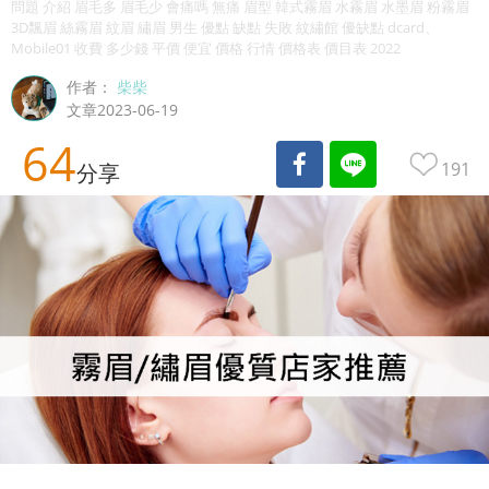
問題 介紹 眉毛多 眉毛少 會痛嗎 無痛 眉型 韓式霧眉 水霧眉 水墨眉 粉霧眉
3D飄眉 絲霧眉 紋眉 繡眉 男生 優點 缺點 失敗 紋繡館 優缺點 dcard、
Mobile01 收費 多少錢 平價 便宜 價格 行情 價格表 價目表 2022
作者：
柴柴
文章2023-06-19
64
191
分享