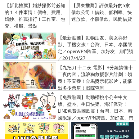
【新北推薦】婚紗攝影前必知
【屏東推薦】評價最好的5家
的１４件事情！價格、費用、
借款公司！借錢、低利率、快
婚紗、推薦排行！工作室、包
速放款、小額借款、民間借貸
套、禮服、景點
【最新貼圖】動物朋友、美女與野
獸、手機女孩！台灣、日本、泰國限
定／openVPN跨區、加好友、綁門號
／2017/4/27
【九把刀 十二夜 電影】3分鐘搞懂十
二夜內容，流浪狗救援影片計劃！領
養！不棄養！金馬獎示範影片，能催
出多少票房！戲院查詢
【免費貼圖】動動櫻桃小公主中文
版、壁咚、生日快樂、海洋派對！
LINE免費貼圖欣賞！台灣、日本、泰
國限定／openVPN跨區、加好友、門
號圖／2015/8/04