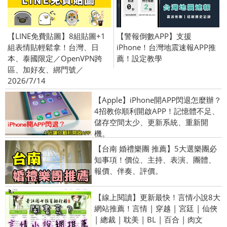
【LINE免費貼圖】8組貼圖+1
【警報倒數APP】支援
組表情貼輕鬆拿！台灣、日
iPhone！台灣地震速報APP推
本、泰國限定／OpenVPN跨
薦！設定教學
區、加好友、綁門號／
2026/7/14
【Apple】iPhone開APP閃退怎麼辦？
4招教你順利開啟APP！記憶體不足、
儲存空間太少、更新系統、重新開
機。
【台南 婚禮樂團 推薦】5大選樂團必
知事項！價位、主持、表演、團體、
報價、伴奏、評價。
【線上閱讀】更新最快！言情小說8大
網站推薦！言情 | 穿越 | 宮廷 | 仙俠
| 總裁 | 耽美 | BL | 百合 | 肉文