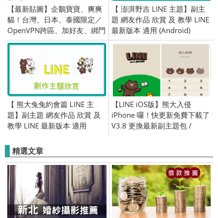
【最新貼圖】企鵝寶寶、爽爽
【 澎湃野吉 LINE 主題】副主
貓！台灣、日本、泰國限定／
題 網友作品 欣賞 及 教學 LINE
OpenVPN跨區、加好友、綁門
最新版本 適用 (Android)
號／2019/06/06
【 熊大兔兔約會篇 LINE 主
【LINE iOS版】熊大入侵
題】副主題 網友作品 欣賞 及
iPhone 囉！快更新免費下載了
教學 LINE 最新版本 適用
V3.8 更換最新副主題包 /
(Android)
themefile
精選文章