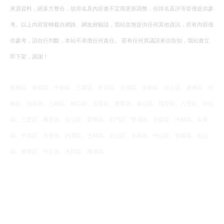
來源資料，經多方整合，故排名及內容會不定期更新調整，但排名及評等皆僅提供參
考。以上內容皆轉載自網路、網友經驗談，我站並無提供任何其他資訊，所有內容僅
供參考，請自行判斷，本站不承擔任何責任。 若有任何異議請來信告知，我站會立
即下架，謝謝！
板橋區、新莊區、中和區、三重區、新店區、土城區、永和區、汐止區、蘆洲區、樹
林區、淡水區、三峽區、林口區、五股區、鶯歌區、泰山區、瑞芳區、八里區、深坑
區、三芝區、萬里區、金山區、貢寮區、石門區、雙溪區、石碇區、坪林區、烏來
區、平溪區、大安區、內湖區、士林區、文山區、北投區、中山區、信義區、松山
區、萬華區、中正區、大同區、南港區