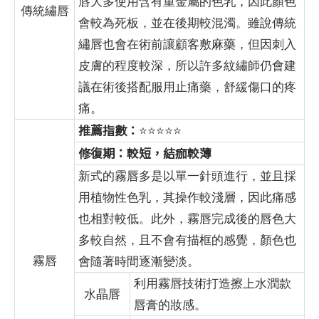
唇大多使用含有重金屬的色乳，因此顏色
傳統繡唇
會較為死板，並在後期較混濁。雖說傳統
繡唇也會在術前讓顧客敷麻藥，但因刺入
皮膚的程度較深，所以許多紋繡師仍會建
議在術後搭配服用止痛藥，舒緩傷口的疼
痛。
推薦指數：
⭐⭐⭐⭐⭐
修復期：較短，結痂較薄
新式的霧唇多是以單一針頭進行，並且採
用植物性色乳，其操作較淺層，因此痛感
也相對較低。此外，霧唇完成後的唇色大
多較自然，且不會有描框的感覺，顏色也
霧唇
會隨著時間逐漸變淡。
利用霧唇技術打造擦上水潤款
水晶唇
唇膏的妝感。