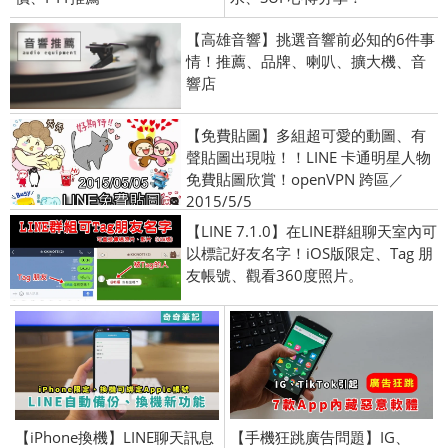
【高雄音響】挑選音響前必知的6件事
情！推薦、品牌、喇叭、擴大機、音
響店
【免費貼圖】多組超可愛的動圖、有
聲貼圖出現啦！！LINE 卡通明星人物
免費貼圖欣賞！openVPN 跨區／
2015/5/5
【LINE 7.1.0】在LINE群組聊天室內可
以標記好友名字！iOS版限定、Tag 朋
友帳號、觀看360度照片。
【iPhone換機】LINE聊天訊息
【手機狂跳廣告問題】IG、