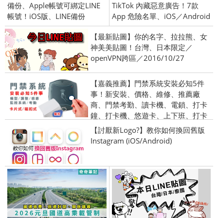
備份、Apple帳號可綁定LINE
TikTok 內藏惡意廣告！7款
帳號！iOS版、LINE備份
App 危險名單、iOS／Android
【最新貼圖】你的名字、拉拉熊、女
神美美貼圖！台灣、日本限定／
openVPN跨區／2016/10/27
【嘉義推薦】門禁系統安裝必知5件
事！新安裝、價格、維修、推薦廠
商、門禁考勤、讀卡機、電鎖、打卡
鐘、打卡機、悠遊卡、上下班、打卡
【討厭新Logo?】教你如何換回舊版
Instagram (iOS/Android)