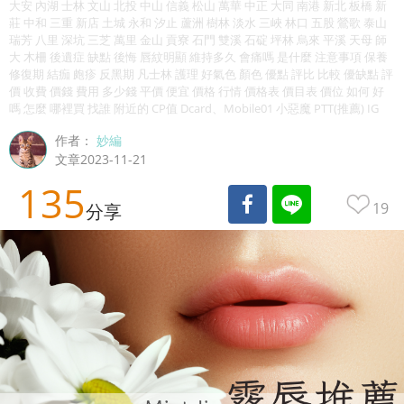
大安 內湖 士林 文山 北投 中山 信義 松山 萬華 中正 大同 南港 新北 板橋 新
莊 中和 三重 新店 土城 永和 汐止 蘆洲 樹林 淡水 三峽 林口 五股 鶯歌 泰山
瑞芳 八里 深坑 三芝 萬里 金山 貢寮 石門 雙溪 石碇 坪林 烏來 平溪 天母 師
大 木柵 後遺症 缺點 後悔 唇紋明顯 維持多久 會痛嗎 是什麼 注意事項 保養
修復期 結痂 皰疹 反黑期 凡士林 護理 好氣色 顏色 優點 評比 比較 優缺點 評
價 收費 價錢 費用 多少錢 平價 便宜 價格 行情 價格表 價目表 價位 如何 好
嗎 怎麼 哪裡買 找誰 附近的 CP值 Dcard、Mobile01 小惡魔 PTT(推薦) IG
作者：
妙編
文章2023-11-21
135
19
分享