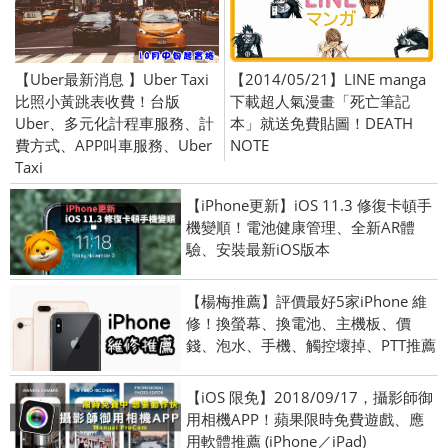
【Uber最新消息 】Uber Taxi
【2014/05/21】LINE manga
比照小黃跳表收費！台版
下載超人氣漫畫「死亡筆記
Uber、多元化計程車服務、計
本」就送免費貼圖！DEATH
費方式、APP叫車服務、Uber
NOTE
Taxi
【iPhone更新】iOS 11.3 修復卡頓手
機變順！電池健康管理、全新AR體
驗、安裝最新iOS版本
【楊梅推薦】評價最好5家iPhone 維
修！換螢幕、換電池、主機板、價
錢、泡水、手機、觸控壞掉、PTT推薦
【iOS 限免】2018/09/17，攝影師御
用相機APP！蘋果限時免費遊戲、應
用軟體推薦 (iPhone／iPad)