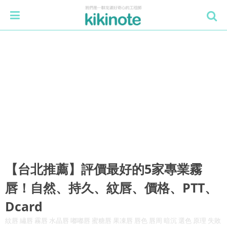
【台北推薦】評價最好的5家專業霧
唇！自然、持久、紋唇、價格、PTT、
Dcard
紋唇 繡唇 霧唇 水晶唇 嘟嘟唇 蜜糖唇 果凍唇 唇色 唇周 暗沉 選色 原理 失敗