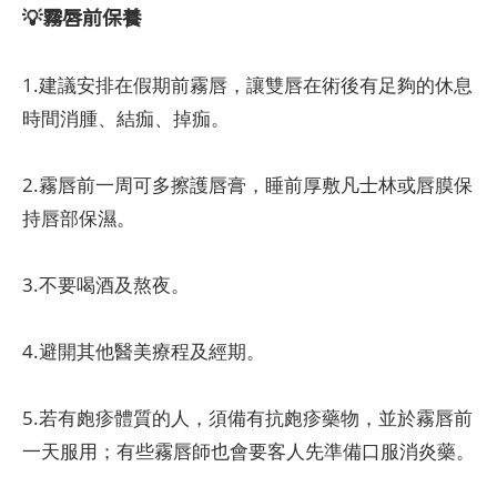
💡霧唇前保養
1.建議安排在假期前霧唇，讓雙唇在術後有足夠的休息
時間消腫、結痂、掉痂。
2.霧唇前一周可多擦護唇膏，睡前厚敷凡士林或唇膜保
持唇部保濕。
3.不要喝酒及熬夜。
4.避開其他醫美療程及經期。
5.若有皰疹體質的人，須備有抗皰疹藥物，並於霧唇前
一天服用；有些霧唇師也會要客人先準備口服消炎藥。