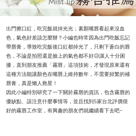
出門擦口紅，吃完飯就掉光光；素顏嘴唇看起來沒血
色，氣色好差該怎麼辦？小編也時常因為出門吃飯忘記
帶唇膏，導致吃完飯後口紅都掉光了，只剩下蒼白的唇
色，不論是拍照還是臉上的氣色都不好😥讓人十分困
擾，直到朋友推薦「霧唇」這項技術，才發現原來還有
這種方法能讓顏色在嘴唇上維持數年，不需要頻繁的補
唇膏，真是懶人救星！
因此小編特別研究了一下關於霧唇的資訊，包含霧唇的
優缺點、該注意什麼事情等，並且找到5家台北評價很
好的霧唇工作室，有興趣的朋友們就繼續看下去吧~