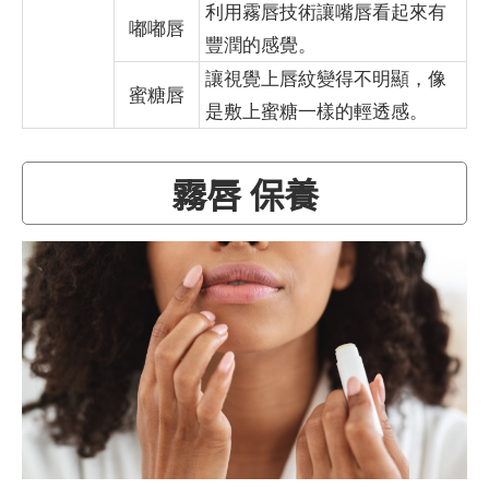
利用霧唇技術讓嘴唇看起來有
嘟嘟唇
豐潤的感覺。
讓視覺上唇紋變得不明顯，像
蜜糖唇
是敷上蜜糖一樣的輕透感。
霧唇 保養