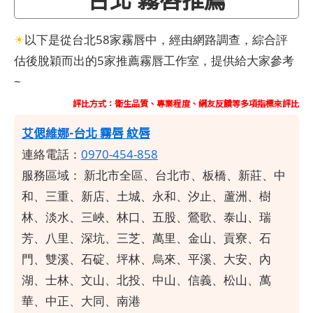
☀
以下是從台北58家霧唇中，經由網路調查，綜合評
估後脫穎而出的5家推薦霧唇工作室，提供給大家參考
~
評比方式：衛生品質、專業程度、網友反饋等多項指標來評比
艾偲維娜-台北 霧唇 紋唇
連絡電話：
0970-454-858
服務區域：
新北市全區、台北市、板橋、新莊、中
和、三重、新店、土城、永和、汐止、蘆洲、樹
林、淡水、三峽、林口、五股、鶯歌、泰山、瑞
芳、八里、深坑、三芝、萬里、金山、貢寮、石
門、雙溪、石碇、坪林、烏來、平溪、大安、內
湖、士林、文山、北投、中山、信義、松山、萬
華、中正、大同、南港