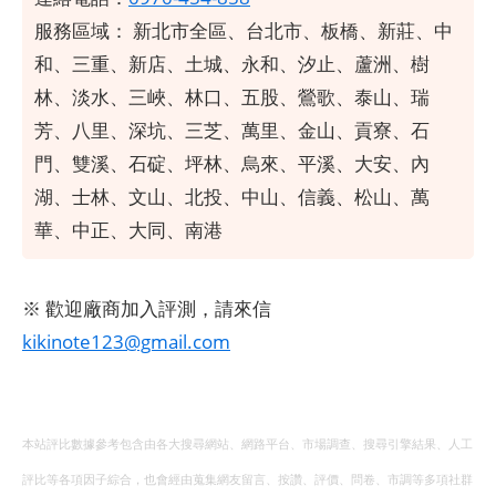
服務區域：
新北市全區、台北市、板橋、新莊、中
和、三重、新店、土城、永和、汐止、蘆洲、樹
林、淡水、三峽、林口、五股、鶯歌、泰山、瑞
芳、八里、深坑、三芝、萬里、金山、貢寮、石
門、雙溪、石碇、坪林、烏來、平溪、大安、內
湖、士林、文山、北投、中山、信義、松山、萬
華、中正、大同、南港
※ 歡迎廠商加入評測，請來信
kikinote123@gmail.com
本站評比數據參考包含由各大搜尋網站、網路平台、市場調查、搜尋引擎結果、人工
評比等各項因子綜合，也會經由蒐集網友留言、按讚、評價、問卷、市調等多項社群