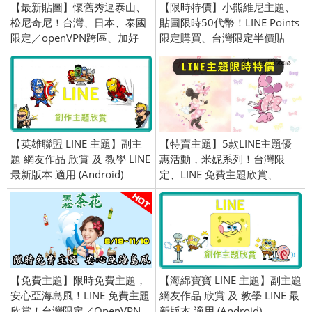
【最新貼圖】懷舊秀逗泰山、
【限時特價】小熊維尼主題、
松尼奇尼！台灣、日本、泰國
貼圖限時50代幣！LINE Points
限定／openVPN跨區、加好
限定購買、台灣限定半價貼
友、綁門號／2018/02/08
圖、2018/08/06
【英雄聯盟 LINE 主題】副主
【特賣主題】5款LINE主題優
題 網友作品 欣賞 及 教學 LINE
惠活動，米妮系列！台灣限
最新版本 適用 (Android)
定、LINE 免費主題欣賞、
OpenVPN 跨區、2019/03/04
【免費主題】限時免費主題，
【海綿寶寶 LINE 主題】副主題
安心亞海島風！LINE 免費主題
網友作品 欣賞 及 教學 LINE 最
欣賞！台灣限定／OpenVPN
新版本 適用 (Android)