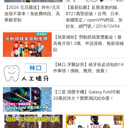
【2026 元旦國道】跨年/元旦
【最新貼圖】反應過激的貓、
放假不塞車！免收費時段、高
BT21萬聖節版！台灣、日本、
乘載管制
泰國限定／openVPN跨區、加
好友、綁門號／2018/10/04
【就業補助】勞動部就業獎勵金！最
高每月領1.3萬、申請資格、無薪假補
貼
【林口 牙醫診所】植牙前必須知的14
件事情！價格、費用、推薦！
【三星 摺疊手機】Galaxy Fold可耐
20萬折誇大？實際測試給你看！