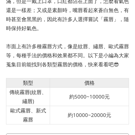
滿，但是一戴上口罩，口紅都沾在上面了，怎麼看氣色
還是一樣差；又或是素顏時，嘴唇看起來蒼白無色，有
時甚至會黑黑的，因此有許多人選擇嘗試「霧唇」，隨
時保持好氣色。
市面上有許多種霧唇方式，像是紋唇、繡唇、歐式霧唇
等，每種手法的價格和效果都不同。以下是小編為大家
蒐集目前能找到各類型霧唇的價格，快來看看吧😎
類型
價格
傳統霧唇(紋唇、
約5000~10000元
繡唇)
歐式霧唇、新式
約10000~20000元
霧唇