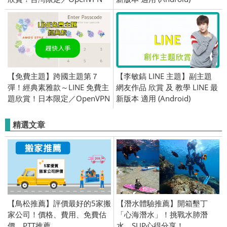
跨區／2016/08/26
【免費主題】跨國主題第７
【李敏鎬 LINE 主題】副主題
彈！經典素雅款～LINE 免費主
網友作品 欣賞 及 教學 LINE 最
題欣賞！日本限定／OpenVPN
新版本 適用 (Android)
跨區、加好友／2015/10/29
精選文章
【鳥松推薦】評價最好的5家搬
【潛水體驗推薦】開箱墾丁
家公司！價格、費用、免費估
「心海潛水」！挑戰水肺潛
價、PTT推薦
水、SUP心得分享！