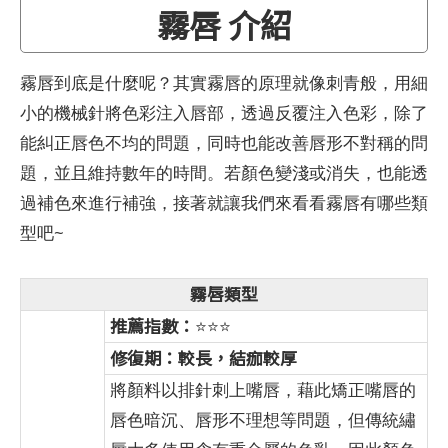
霧唇 介紹
霧唇到底是什麼呢？其實霧唇的原理就像刺青般，用細
小的機械針將色彩注入唇部，透過反覆注入色彩，除了
能糾正唇色不均的問題，同時也能改善唇形不對稱的問
題，並且維持數年的時間。若顏色變淺或消失，也能透
過補色來進行補強，接著就讓我們來看看霧唇有哪些類
型吧~
霧唇類型
推薦指數：
⭐⭐⭐
修復期：較長，結痂較厚
將顏料以排針刺上嘴唇，藉此矯正嘴唇的
唇色暗沉、唇形不理想等問題，但傳統繡