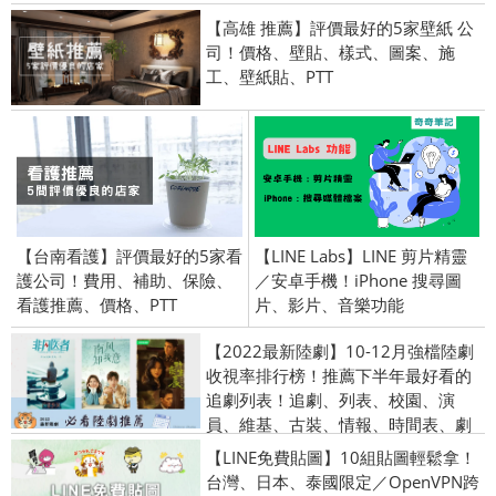
【高雄 推薦】評價最好的5家壁紙 公
司！價格、壁貼、樣式、圖案、施
工、壁紙貼、PTT
【台南看護】評價最好的5家看
【LINE Labs】LINE 剪片精靈
護公司！費用、補助、保險、
／安卓手機！iPhone 搜尋圖
看護推薦、價格、PTT
片、影片、音樂功能
【2022最新陸劇】10-12月強檔陸劇
收視率排行榜！推薦下半年最好看的
追劇列表！追劇、列表、校園、演
員、維基、古裝、情報、時間表、劇
情介紹、首播時間！風吹半夏| 追光
【LINE免費貼圖】10組貼圖輕鬆拿！
者 | 愛的二八定律
台灣、日本、泰國限定／OpenVPN跨