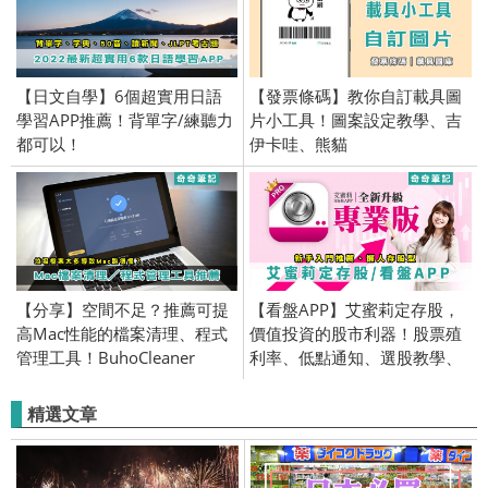
【日文自學】6個超實用日語
【發票條碼】教你自訂載具圖
學習APP推薦！背單字/練聽力
片小工具！圖案設定教學、吉
都可以！
伊卡哇、熊貓
【分享】空間不足？推薦可提
【看盤APP】艾蜜莉定存股，
高Mac性能的檔案清理、程式
價值投資的股市利器！股票殖
管理工具！BuhoCleaner
利率、低點通知、選股教學、
免費版
精選文章