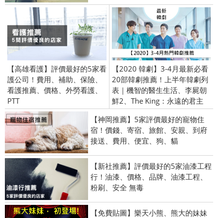
【高雄看護】評價最好的5家看
【2020 韓劇】3-4月最新必看
護公司！費用、補助、保險、
20部韓劇推薦！上半年韓劇列
看護推薦、價格、外勞看護、
表｜機智的醫生生活、李屍朝
PTT
鮮2、The King：永遠的君主
【神岡推薦】5家評價最好的寵物住
宿！價錢、寄宿、旅館、安親、到府
接送、費用、便宜、狗、貓
【新社推薦】評價最好的5家油漆工程
行！油漆、價格、品牌、油漆工程、
粉刷、安全 無毒
【免費貼圖】樂天小熊、熊大的妹妹