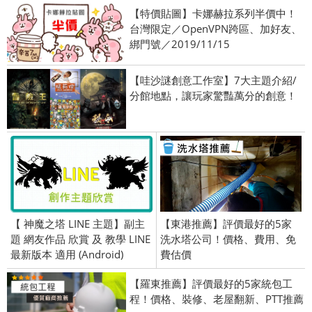
【特價貼圖】卡娜赫拉系列半價中！
台灣限定／OpenVPN跨區、加好友、
綁門號／2019/11/15
【哇沙謎創意工作室】7大主題介紹/
分館地點，讓玩家驚豔萬分的創意！
【 神魔之塔 LINE 主題】副主
【東港推薦】評價最好的5家
題 網友作品 欣賞 及 教學 LINE
洗水塔公司！價格、費用、免
最新版本 適用 (Android)
費估價
【羅東推薦】評價最好的5家統包工
程！價格、裝修、老屋翻新、PTT推薦