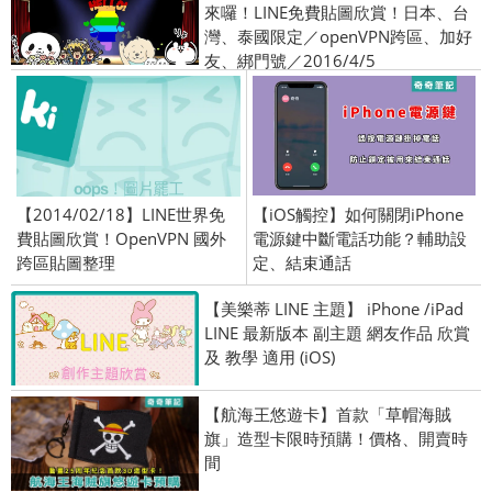
來囉！LINE免費貼圖欣賞！日本、台
灣、泰國限定／openVPN跨區、加好
友、綁門號／2016/4/5
【2014/02/18】LINE世界免
【iOS觸控】如何關閉iPhone
費貼圖欣賞！OpenVPN 國外
電源鍵中斷電話功能？輔助設
跨區貼圖整理
定、結束通話
【美樂蒂 LINE 主題】 iPhone /iPad
LINE 最新版本 副主題 網友作品 欣賞
及 教學 適用 (iOS)
【航海王悠遊卡】首款「草帽海賊
旗」造型卡限時預購！價格、開賣時
間