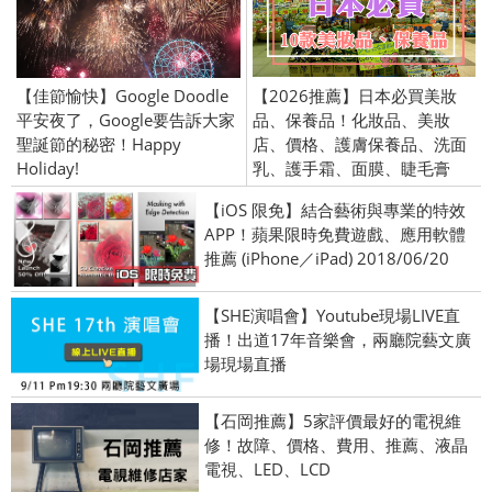
【佳節愉快】Google Doodle
【2026推薦】日本必買美妝
平安夜了，Google要告訴大家
品、保養品！化妝品、美妝
聖誕節的秘密！Happy
店、價格、護膚保養品、洗面
Holiday!
乳、護手霜、面膜、睫毛膏
【iOS 限免】結合藝術與專業的特效
APP！蘋果限時免費遊戲、應用軟體
推薦 (iPhone／iPad) 2018/06/20
【SHE演唱會】Youtube現場LIVE直
播！出道17年音樂會，兩廳院藝文廣
場現場直播
【石岡推薦】5家評價最好的電視維
修！故障、價格、費用、推薦、液晶
電視、LED、LCD