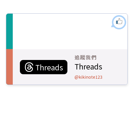
追蹤我們
Threads
Threads
@kikinote123