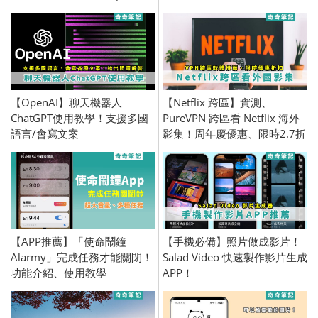
【OpenAI】聊天機器人
【Netflix 跨區】實測、
ChatGPT使用教學！支援多國
PureVPN 跨區看 Netflix 海外
語言/會寫文案
影集！周年慶優惠、限時2.7折
【APP推薦】「使命鬧鐘
【手機必備】照片做成影片！
Alarmy」完成任務才能關閉！
Salad Video 快速製作影片生成
功能介紹、使用教學
APP！