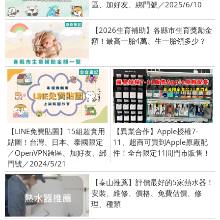
區、加好友、綁門號／2025/6/10
【2026生育補助】各縣市生育獎勵金
額！最高一胎4萬、生一胎領多少？
【LINE免費貼圖】15組超實用
【異業合作】Apple授權7-
貼圖！台灣、日本、泰國限定
11、超商可買到Apple原廠配
／OpenVPN跨區、加好友、綁
件！全台限定11間門市販售！
門號／2024/5/21
【泰山推薦】評價最好的5家熱水器！
安裝、維修、價格、免費估價、修
理、種類