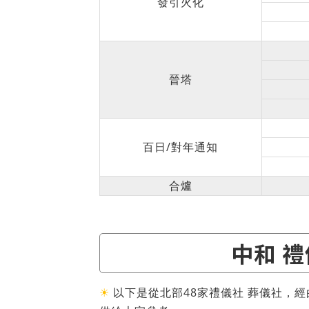
發引火化
晉塔
百日/對年通知
合爐
中和 禮
☀
以下是從北部48家禮儀社 葬儀社，