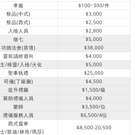
孝服
$100~300/件
祭品(中式)
$3,000
祭品(西式)
$2,500
入殮人員
$2,800
做七
$5,000
功德法會(搭壇)
$38,000
靈前誦經迴向
$4,000
主/移靈/入殮/火化
$5,000
聖事執禮
$25,000
司儀(丁級廳)
$4,500
提升禮廳
$1,500/級
襄助禮儀人員
$4,000
樂師
$3,500/位
禮儀服務人員
$6,500/4位
西式靈車
$8,500-20,500
賓士/凱迪/林肯/瑪莎)