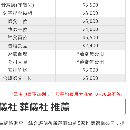
骨灰罈(花崗岩)
$5,500
刻字描金磁相
$3,000
師父一位
$5,000
牧師一位
$4,000
神父兩位
$6,500
晉塔祭品
$2,400
家屬自理
*通常無費用
公司人員
*通常無費用
安排誦經
$5,000
合爐師父一位
$5,000
*眾多項目不細列，一般平均費用大概會10~30萬不等。
儀社 葬儀社 推薦
經由網路調查，綜合評估後脫穎而出的5家推薦禮儀公司，提