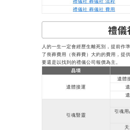
禮儀社 葬儀社 流程
禮儀社 葬儀社 費用
禮儀
人的一生一定會經歷生離死別，提前作
了喪葬費用（喪葬費）大約的費用，提
要還是以找到的禮儀公司報價為主。
品項
遺體
遺體接運
遺
遺
引魂用
引魂豎靈
天