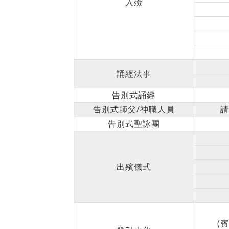
入殮
誦經法事
告別式誦經
告別式師父/神職人員
請
告別式聖詠團
出殯儀式
(