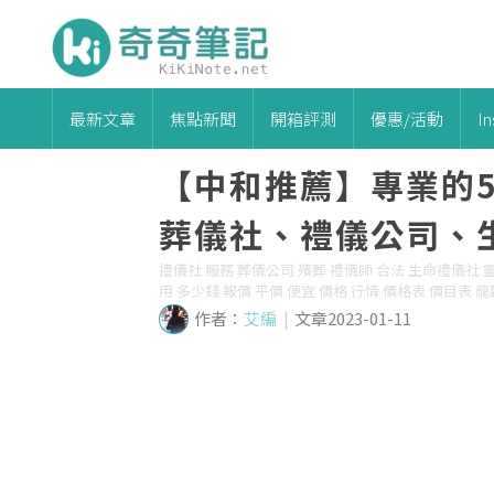
最新文章
焦點新聞
開箱評測
優惠/活動
I
【中和推薦】專業的
葬儀社、禮儀公司、生
禮儀社 服務 葬儀公司 殯葬 禮儀師 合法 生命禮儀社 靈
用 多少錢 報價 平價 便宜 價格 行情 價格表 價目表 龍巖 
作者：
艾編
|
文章2023-01-11