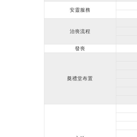
安靈服務
治喪流程
發喪
奠禮堂布置