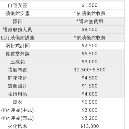
自宅安靈
$1,500
殯儀館安靈
*
依殯儀館收費
擇日
*
通常無費用
禮儀服務人員
$8,500
租訂殯儀館設施
*
依殯儀館收費
兩折式訃聞
$2,500
奠禮堂外牌
$6,500
三樣花
$3,000
禮廳布置
$2,500~5,500
鮮花花籃
$4,500
遺像照片
$1,500
收赙用品
$4,000
壽衣
$6,500
棺內用品(中式)
$3,000
棺內用品(西式)
$3,200
火化棺木
$13,000