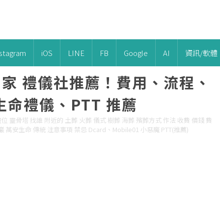
nstagram
iOS
LINE
FB
Google
AI
資訊/軟體
5家 禮儀社推薦！費用、流程、
命禮儀、PTT 推薦
位 靈骨塔 找誰 附近的 土葬 火葬 儀式 樹葬 海葬 殯葬方式 作法 收費 價錢 費
萬安生命 傳統 注意事項 禁忌 Dcard、Mobile01 小惡魔 PTT(推薦)