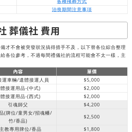
各種殯葬方式
治喪期間注意事項
社 葬儀社 費用
準備才不會被突發狀況搞得措手不及，以下替各位綜合整理
供給各位參考，不過每間禮儀社的流程可能會不太一樣，主
內容
單價
接運車輛/遺體接運人員
$5,000
體接運用品-(中式)
$2,000
體接運用品-(西式)
$2,000
引魂師父
$4,200
品(牌位/童男女/招魂幡/
$2,500
竹/香品)
主教專用牌位/香品
$1,800