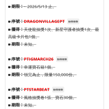
期限：
■
~ 2026/5/13 止。
序號：
■
DRAGONVILLAGEPT
點我複製
獲得：
■
天使龍抽獎1次、新星守護者抽獎1次、最
高級卡片包1個。
期限：
■
未知。
序號：
■
PTIGMARCH26
點我複製
獲得：
■
幸運寶石箱1個。
期限：
■
領完為止，限量150,000份。
序號：
■
PTSTARBEAT
點我複製
獲得：
■
風格抽獎卷1張、寶石30個。
期限：
■
未知。