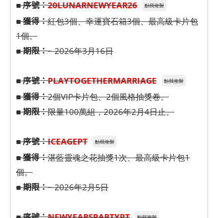
序號：
■
20LUNARNEWYEAR26
點我複製
獲得：
■
紅包3個、幸運寶石箱3個、最高級卡片包
1個。
期限：
■
~ 2026年3月16日
序號：
■
PLAYTOGETHERMARRIAGE
點我複製
獲得：
■
2個VIP卡片包、2個風格抽獎卷。
期限：
■
限量100萬組，2026年2月4日止。
序號：
■
ICEAGEPT
點我複製
獲得：
■
湛藍靈魂之花抽獎1次、最高級卡片包1
個。
期限：
■
~ 2026年2月5日
序號：
■
NEWYEARSPARTYPT
點我複製