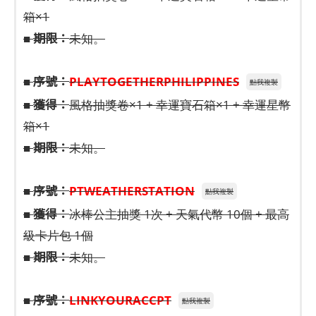
箱×1
期限：
■
未知。
序號：
■
PLAYTOGETHERPHILIPPINES
點我複製
獲得：
■
風格抽獎卷×1 + 幸運寶石箱×1 + 幸運星幣
箱×1
期限：
■
未知。
序號：
■
PTWEATHERSTATION
點我複製
獲得：
■
冰棒公主抽獎 1次 + 天氣代幣 10個 + 最高
級卡片包 1個
期限：
■
未知。
序號：
■
LINKYOURACCPT
點我複製