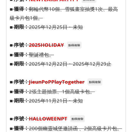
獲得：
■
郵輪代幣10個、雪狐畫室抽獎1次、最高
級卡片包1個。
期限：
■
2025年12月25日 ~ 未知
序號：
■
2025HOLIDAY
點我複製
獲得：
■
聖誕禮包。
期限：
■
2025年12月22日 ~ 2025年12月29止
序號：
■
JieunPoPPlayTogether
點我複製
獲得：
■
2張主題抽票、1個高級卡包。
期限：
■
2025年11月21日 ~ 未知
序號：
■
HALLOWEENPT
點我複製
獲得：
■
200個幽靈城堡邀請函 、2個高級卡片包。