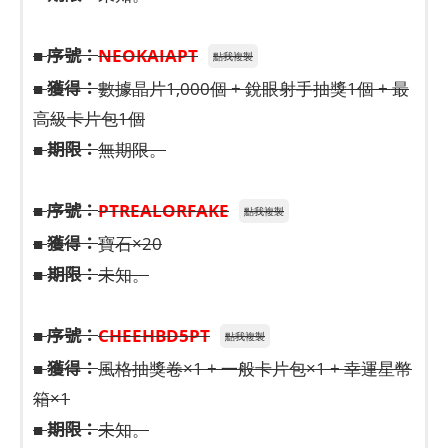
序號：
■
NEOKAIAPT
點我複製
獲得：
■
數據晶片1,000個 + 銳眼射手抽獎1個 + 最
高級卡片包1個
期限：
■
無期限。
序號：
■
PTREALORFAKE
點我複製
獲得：
■
寶石×20
期限：
■
未知。
序號：
■
CHEEHBD5PT
點我複製
獲得：
■
風格抽獎卷×1 + 一般卡片包×1 + 幸運星幣
箱×1
期限：
■
未知。