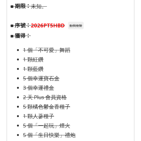
期限：
■
未知。
序號：
■
2026PT5HBD
點我複製
獲得：
■
1 個「不可愛」舞蹈
1 顆紅鑽
1 顆藍鑽
5 個幸運寶石盒
3 個幸運禮盒
2 天 Plus 會員資格
5 顆橘色鬱金香種子
1 顆人蔘種子
5 個「一起玩」煙火
5 個「生日快樂」禮炮