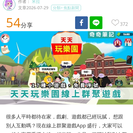
作者：
米拉
文章2026-07-29
分類>
焦點新聞
54
372
分享
很多人平時都待在家，戲劇、遊戲都已經玩膩， 想跟
別人互動嗎？現在線上群聚遊戲App 盛行，大家可以