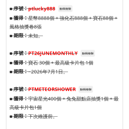
序號：
■
ptlucky888
點我複製
獲得：
■
星幣8888個 + 強化石888個 + 寶石88個 +
風格抽獎卷8張
期限：
■
未知。
序號：
■
PT26JUNEMONTHLY
點我複製
獲得：
■
寶石 30個 + 最高級卡片包 1個
期限：
■
~2026年7月1日。
序號：
■
PTMETEORSHOWER
點我複製
獲得：
■
宇宙星光400個 + 兔兔甜點店抽獎1個 + 最
高級卡片包1個
期限：
■
下次維護前。