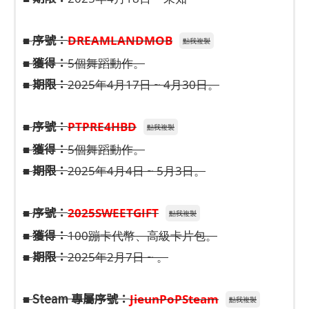
序號：
■
DREAMLANDMOB
點我複製
獲得：
■
5個舞蹈動作。
期限：
■
2025年4月17日 ~ 4月30日。
序號：
■
PTPRE4HBD
點我複製
獲得：
■
5個舞蹈動作。
期限：
■
2025年4月4日 ~ 5月3日。
序號：
■
2025SWEETGIFT
點我複製
獲得：
■
100蹦卡代幣、高級卡片包。
期限：
■
2025年2月7日 ~ 。
Steam 專屬序號：
■
JieunPoPSteam
點我複製