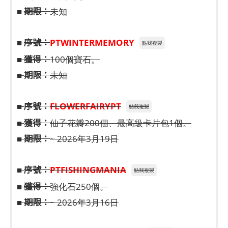
期限：
■
未知
序號：
■
PTWINTERMEMORY
點我複製
獲得：
■
100個寶石。
期限：
■
未知
序號：
■
FLOWERFAIRYPT
點我複製
獲得：
■
仙子花瓣200個、最高級卡片包1個。
期限：
■
~ 2026年3月19日
序號：
■
PTFISHINGMANIA
點我複製
獲得：
■
強化石250個。
期限：
■
~ 2026年3月16日