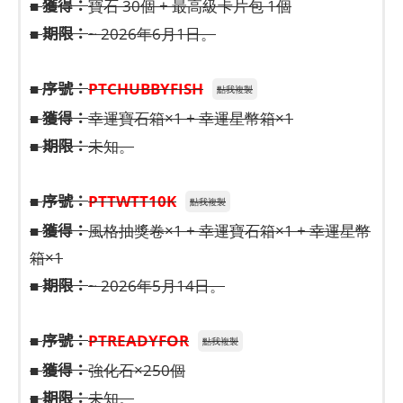
獲得：
■
寶石 30個 + 最高級卡片包 1個
期限：
■
~ 2026年6月1日。
序號：
■
PTCHUBBYFISH
點我複製
獲得：
■
幸運寶石箱×1 + 幸運星幣箱×1
期限：
■
未知。
序號：
■
PTTWTT10K
點我複製
獲得：
■
風格抽獎卷×1 + 幸運寶石箱×1 + 幸運星幣
箱×1
期限：
■
~ 2026年5月14日。
序號：
■
PTREADYFOR
點我複製
獲得：
■
強化石×250個
期限：
■
未知。