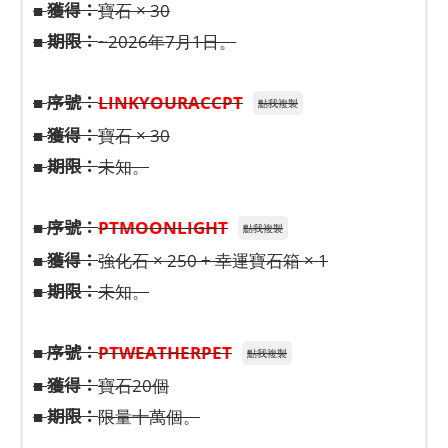
獲得：
■
寶石 × 30
期限：
■
~2026年7月1日。
序號：
■
LINKYOURACCPT
點我複製
獲得：
■
寶石 × 30
期限：
■
未知。
序號：
■
PTMOONLIGHT
點我複製
獲得：
■
強化石 × 250 + 幸運寶石箱 × 1
期限：
■
未知。
序號：
■
PTWEATHERPET
點我複製
獲得：
■
寶石20個
期限：
■
限量十萬個。