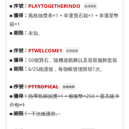
序號：
■
PLAYTOGETHERINDO
點我複製
獲得：
■
風格抽獎券×1 + 幸運寶石箱×1 + 幸運星幣
箱×1
期限：
■
未知。
序號：
■
PTWELCOME1
點我複製
獲得：
■
50個寶石、隨機遊戲舞以及迎新服飾套裝
期限：
■
6/25維護後，每個帳號僅限領1次。
序號：
■
PTTROPICAL
點我複製
獲得：
■
熱帶島嶼抽獎×1 + 猴猴幣×250 + 最高級卡
片包×1
期限：
■
~下次維護前。