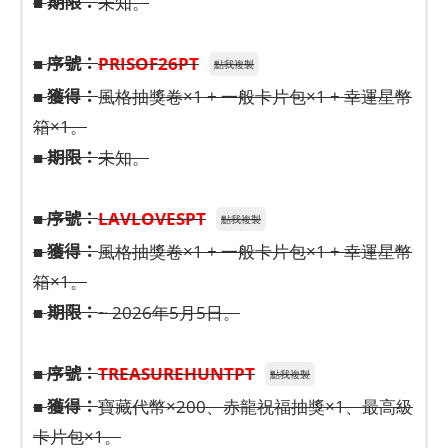
期限：
■
未知。
序號：
■
PRISOF26PT
點我複製
獲得：
■
風格抽獎卷×1 + 一般卡片包×1 + 幸運星幣
箱×1。
期限：
■
未知。
序號：
■
LAVLOVESPT
點我複製
獲得：
■
風格抽獎卷×1 + 一般卡片包×1 + 幸運星幣
箱×1。
期限：
■
~ 2026年5月5日。
序號：
■
TREASUREHUNTPT
點我複製
獲得：
■
寶藏代幣×200、赤龍祝福抽獎×1、最高級
卡片包×1。