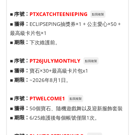
序號：
■
PTXCATCHTEENIEPING
點我複製
獲得：
■
ECLIPSEPING抽獎券×1 + 公主愛心×50 +
最高級卡片包×1
期限：
■
下次維護前。
序號：
■
PT26JULYMONTHLY
點我複製
獲得：
■
寶石×30+最高級卡片包x1
期限：
■
~2026年8月1日。
序號：
■
PTWELCOME1
點我複製
獲得：
■
50個寶石、隨機遊戲舞以及迎新服飾套裝
期限：
■
6/25維護後每個帳號僅限1次。