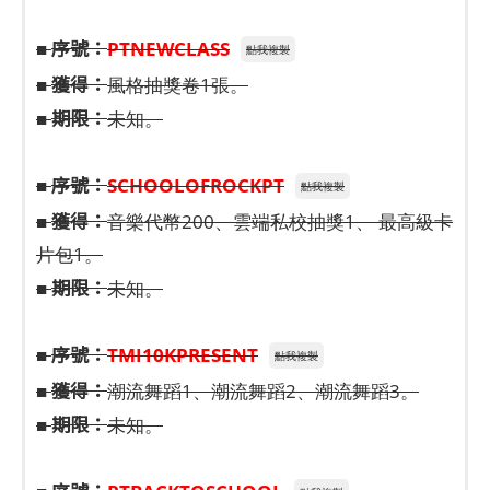
序號：
■
PTNEWCLASS
點我複製
獲得：
■
風格抽獎卷1張。
期限：
■
未知。
序號：
■
SCHOOLOFROCKPT
點我複製
獲得：
■
音樂代幣200、雲端私校抽獎1、 最高級卡
片包1。
期限：
■
未知。
序號：
■
TMI10KPRESENT
點我複製
獲得：
■
潮流舞蹈1、潮流舞蹈2、潮流舞蹈3。
期限：
■
未知。