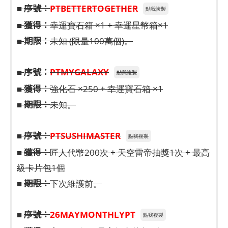
序號：
■
PTBETTERTOGETHER
點我複製
獲得：
■
幸運寶石箱 ×1 + 幸運星幣箱×1
期限：
■
未知 (限量100萬個)。
序號：
■
PTMYGALAXY
點我複製
獲得：
■
強化石 ×250 + 幸運寶石箱 ×1
期限：
■
未知。
序號：
■
PTSUSHIMASTER
點我複製
獲得：
■
匠人代幣200次 + 天空雷帝抽獎1次 + 最高
級卡片包1個
期限：
■
下次維護前。
序號：
■
26MAYMONTHLYPT
點我複製