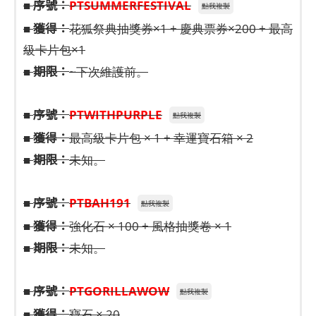
序號：
■
PTSUMMERFESTIVAL
點我複製
獲得：
■
花狐祭典抽獎券×1 + 慶典票券×200 + 最高
級卡片包×1
期限：
■
~下次維護前。
序號：
■
PTWITHPURPLE
點我複製
獲得：
■
最高級卡片包 × 1 + 幸運寶石箱 × 2
期限：
■
未知。​​​​​​
序號：
■
PTBAH191
點我複製
獲得：
■
強化石 × 100 + 風格抽獎卷 × 1
期限：
■
未知。
序號：
■
PTGORILLAWOW
點我複製
獲得：
■
寶石 × 20