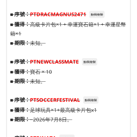
序號：
■
PTDRACMAGNUS2471
點我複製
獲得：
■
高級卡片包×1 + 幸運寶石箱×1 + 幸運星幣
箱×1
期限：
■
未知。
序號：
■
PTNEWCLASSMATE
點我複製
獲得：
■
寶石 × 10
期限：
■
未知。
序號：
■
PTSOCCERFESTIVAL
點我複製
獲得：
■
足球玩具×1+最高級卡片包x1
期限：
■
~2026年7月8日。