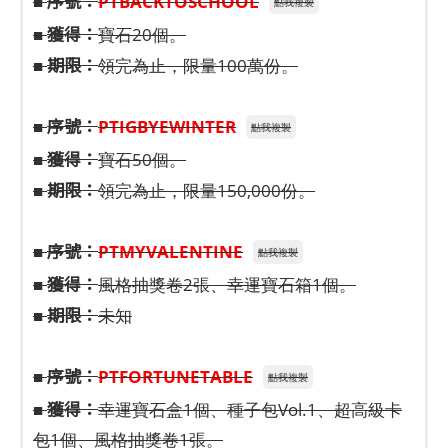
序號：
■
PTBACKTOSCHOOL
點我複製
獲得：
■
寶石20個。
期限：
■
領完為止，限量100萬份。
序號：
■
PTIGBYEWINTER
點我複製
獲得：
■
寶石50個。
期限：
■
領完為止，限量150,000份。
序號：
■
PTMYVALENTINE
點我複製
獲得：
■
風格抽獎卷2張、幸運寶石箱1個。
期限：
■
未知
序號：
■
PTFORTUNETABLE
點我複製
獲得：
■
幸運寶石盒1個、種子包Vol.1、超高級卡
包1個、風格抽獎卷1張。