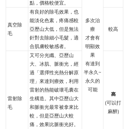
點，價格較便宜。
有良好的除毛效果，也
能淡化色素，疼痛感較
多次治
真空除
亞歷山大低，但是無法
療
較高
毛
針對去除細小毛髮，適
才會有
合肌膚較敏感者。
明顯效
果
又可分光纖、亞歷山
有達到
大、冰肌、脈衝光，經
半永久~
過「選擇性光熱分解原
永久的
理」來達到療效，利用
可能
雷射的熱能破壞毛囊在
高
雷射除
生構造。其中亞歷山大
(可以打
毛
和脈衝光最常被拿來比
麻醉)
較，但是亞歷山大較
痛，效果比脈衝光好。