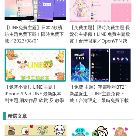
【LINE免費主題】日本2款繽
【免費主題】限時免費主題 長
紛主題免費下載！限時免費下
髮公主樂佩！LINE 免費主題欣
載／2023/08/01
賞！台灣限定／OpenVPN 跨
區／2018/06/07
【佩蒂小寶貝 LINE 主題】
【免費 主題】宇宙明星BT21
iPhone /iPad LINE 最新版本
新星誕生，LINE主題免費下
副主題 網友作品 欣賞 及 教學
載！台灣限定、限時免費下載
適用 (iOS)
／2019/11/21
精選文章