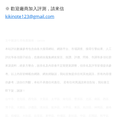
※ 歡迎廠商加入評測，請來信
kikinote123@gmail.com
文中圖源引用免費圖庫：canva
本站評比數據參考包含由各大搜尋網站、網路平台、市場調查、搜尋引擎結果、人工
評比等各項因子綜合，也會經由蒐集網友留言、按讚、評價、問卷、市調等多項社群
來源資料，經多方整合，故排名及內容會不定期更新調整，但排名及評等皆僅提供參
考。以上內容皆轉載自網路、網友經驗談，我站並無提供任何其他資訊，所有內容僅
供參考，請自行判斷，本站不承擔任何責任。 若有任何異議請來信告知，我站會立
即下架，謝謝！
台中市、北屯區、西屯區、大里區、太平區、南屯區、豐原區、北區、南區、西區、
潭子區、大雅區、沙鹿區、清水區、龍井區、大甲區、東區、烏日區、神岡區、霧峰
區、梧棲區、大肚區、后里區、東勢區、外埔區、新社區、中區、石岡區、和平區