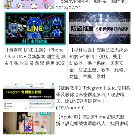
／openVPN跨區、加好友、綁門號／
2018/07/31
【無奈熊 LINE 主題】 iPhone
【杉林推薦】安裝防盜系統必
/iPad LINE 最新版本 副主題 網
知的6件事情！價格、費用、
友作品 欣賞 及 教學 適用 (iOS)
防盜器、保全系統、居家安
全、防盜主機、教學、維修、
防盜、主機、器材
【破解教學】Telegram中文化 使用教
學及教你進私密群組(iOS)！秘密聊
天、比LINE更有隱密性！
(iOS/Android)
【Apple ID】忘記iPhone密碼怎麼
辦？設定帳號復原聯絡人！找回密碼