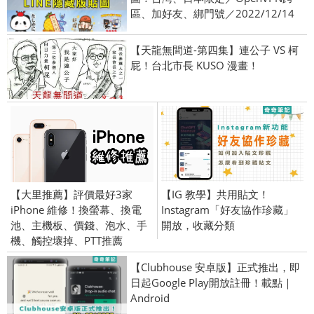
區、加好友、綁門號／2022/12/14
【天龍無間道-第四集】連公子 VS 柯
屁！台北市長 KUSO 漫畫！
【大里推薦】評價最好3家
【IG 教學】共用貼文！
iPhone 維修！換螢幕、換電
Instagram「好友協作珍藏」
池、主機板、價錢、泡水、手
開放，收藏分類
機、觸控壞掉、PTT推薦
【Clubhouse 安卓版】正式推出，即
日起Google Play開放註冊！載點｜
Android