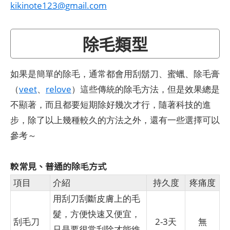
kikinote123@gmail.com
除毛類型
如果是簡單的除毛，通常都會用刮鬍刀、蜜蠟、除毛膏
（
veet
、
relove
）這些傳統的除毛方法，但是效果總是
不顯著，而且都要短期除好幾次才行，隨著科技的進
步，除了以上幾種較久的方法之外，還有一些選擇可以
參考～
較常見、普通的除毛方式
項目
介紹
持久度
疼痛度
用刮刀刮斷皮膚上的毛
髮，方便快速又便宜，
刮毛刀
2-3天
無
只是要很常刮除才能維