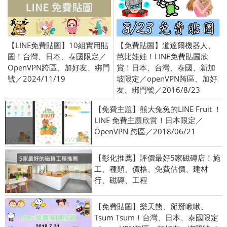
【LINE免費貼圖】10組實用貼
【免費貼圖】道達爾機器人、
圖！台灣、日本、泰國限定／
芭比娃娃！LINE免費貼圖欣
OpenVPN跨區、加好友、綁門
賞！日本、台灣、泰國、新加
號／2024/11/19
坡限定／openVPN跨區、加好
友、綁門號／2016/8/23
【免費主題】熊大兔兔的LINE Fruit ！
LINE 免費主題欣賞！日本限定／
OpenVPN 跨區／2018/06/21
【彰化推薦】評價最好5家磁磚店！施
工、種類、價格、免費估價、建材
行、磁磚、工程
【免費貼圖】樂天熊、掰掰啾啾、
Tsum Tsum！台灣、日本、泰國限定