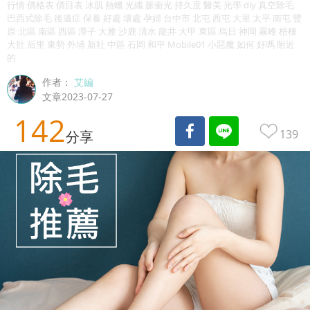
行情 價格表 價目表 冰肌 熱蠟 光纖 脈衝光 持久度 醫美 光學 diy 真空除毛
巴西式除毛 後遺症 保養 好處 壞處 孕婦 台中市 北屯 西屯 大里 太平 南屯 豐
原 北區 南區 西區 潭子 大雅 沙鹿 清水 龍井 大甲 東區 烏日 神岡 霧峰 梧棲
大肚 后里 東勢 外埔 新社 中區 石岡 和平 Mobile01 小惡魔 如何 好嗎 附近
的
作者：
艾編
文章2023-07-27
142
139
分享