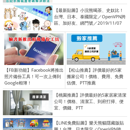
【最新貼圖】小浣熊喝茶、史奴比！
台灣、日本、泰國限定／OpenVPN跨
區、加好友、綁門號／2019/11/07
【FB新功能】Facebook將推出
【松山推薦】評價最好的5家
照片備份工具！可一次上傳到
搬家公司！價格、費用、免費
Google相簿！
估價、PTT推薦
【桃園推薦】評價最好的5家居家清潔
公司！價格、清潔工、到府打掃、便
宜、價錢、PTT
【LINE免費貼圖】樂天熊貓隱藏版貼
圖！台灣、日本限定／OpenVPN跨