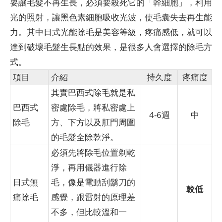
要讓毛髮不再生長，必須要殺死它的「幹細胞」，利用
光的照射，讓黑色素細胞吸收光波，使毛囊失去再生能
力。其中日式光能除毛是美容等級，疼痛感低，就可以
達到破壞毛髮生長點的效果，是很多人會選擇的除毛方
式。
項目
介紹
持久度
疼痛度
其實巴西式除毛就是私
巴西式
密處除毛，將私密處上
4-6週
中
除毛
方、下方以及肛門周圍
的毛髮全除乾淨。
必須先將除毛位置剃乾
淨，再用儀器進行除
日式無
毛，像是電動刮鬍刀的
較低
痛除毛
感覺，跟雷射的原理差
不多，但比較溫和一