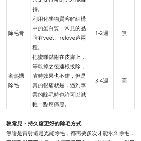
持。
利用化學物質溶解結構
中的蛋白質，常見的品
除毛膏
1-2週
無
牌有veet、relove這兩
種。
把蜜蠟黏附在皮膚上，
等乾掉之後連根拔除，
蜜熱蠟
省時效果也不錯，但是
3-4週
高
除毛
真的很痛就是，遇到專
業的除毛時也許可以減
輕一點疼痛感。
較常見、持久度更好的除毛方式
無論是雷射還是光能除毛，都需要多次才能永久除毛，