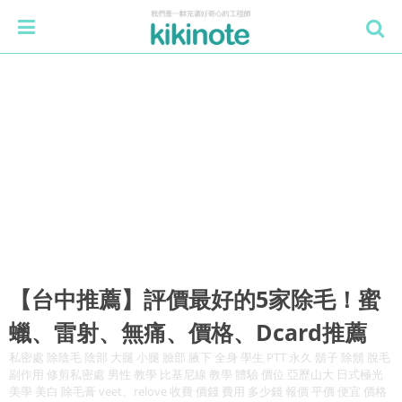
【台中推薦】評價最好的5家除毛！蜜
蠟、雷射、無痛、價格、Dcard推薦
私密處 除陰毛 陰部 大腿 小腿 臉部 腋下 全身 學生 PTT 永久 鬍子 除鬍 脫毛
副作用 修剪私密處 男性 教學 比基尼線 教學 體驗 價位 亞歷山大 日式極光
美學 美白 除毛膏 veet、relove 收費 價錢 費用 多少錢 報價 平價 便宜 價格