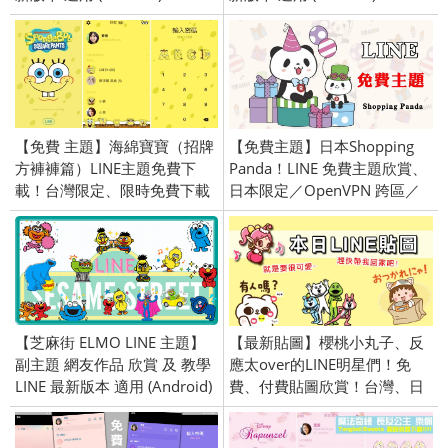
【免費 主題】海綿寶寶（招牌
【免費主題】日本Shopping
方褲褲篇）LINE主題免費下
Panda！LINE 免費主題欣賞、
載！台灣限定、限時免費下載
日本限定／OpenVPN 跨區／
／2019/08/29
2018/07/03
【芝麻街 ELMO LINE 主題】
【最新貼圖】櫻桃小丸子、反
副主題 網友作品 欣賞 及 教學
應太over的LINE明星們！免
LINE 最新版本 適用 (Android)
費、付費貼圖欣賞！台灣、日
本、泰國限定／openVPN跨區
／2016/9/29