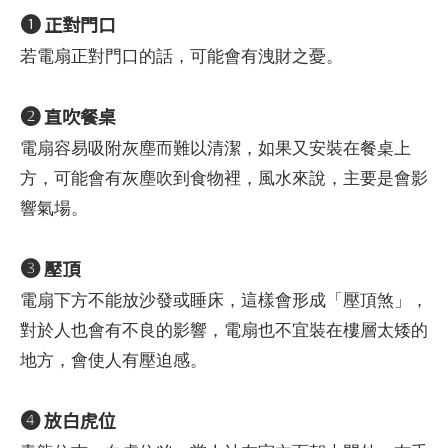
❶
正對門口
若電扇正對門口的話，可能會有洩財之憂。
❷
直吹餐桌
電扇容易吸附灰塵而難以清潔，如果又安裝在餐桌上
方，可能會有灰塵吹到食物裡，風水來說，主要是會影
響氣場。
❸
壓頂
電扇下方不能放沙發或睡床，這樣會形成「壓頂煞」，
對於人也會有不良的影響，電扇也不宜裝在樓層太矮的
地方，會使人有壓迫感。
❹
放白虎位