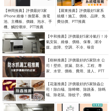
【神岡推薦】評價最好3家
【羅東推薦】評價最好5家系
iPhone 維修！換螢幕、換電
統櫃！施工、價格、品牌、免
池、主機板、價錢、泡水、手
費估價、PTT推薦
機、觸控壞掉、PTT推薦
【中和推薦】評價最好5家冷氣行！冷
氣安裝、維修、價格、保養、灌冷
媒、故障、空調、不冷、噪音
【樹林推薦】評價最好的5家防水 公
司！壁癌、抓漏、防水、工程、專
家、水管、價格、費用、達人、PTT
【花蓮推薦】評價最好的5家除蟲公
司！除白蟻、除蟑螂、除跳蚤、除螞
蟻、除老鼠、除蚊子、價格