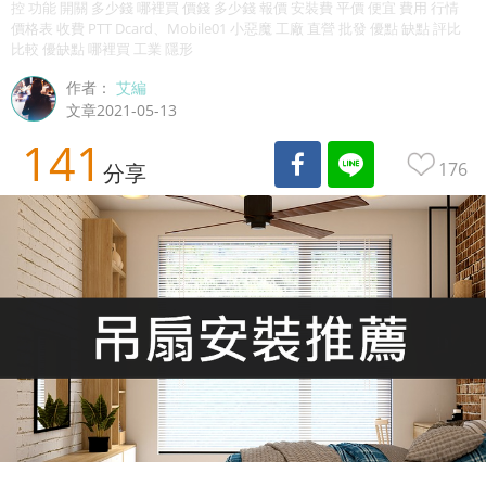
控 功能 開關 多少錢 哪裡買 價錢 多少錢 報價 安裝費 平價 便宜 費用 行情
價格表 收費 PTT Dcard、Mobile01 小惡魔 工廠 直營 批發 優點 缺點 評比
比較 優缺點 哪裡買 工業 隱形
作者：
艾編
文章2021-05-13
141
176
分享