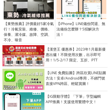
【東勢推薦】評價最好5家冷氣
【iPhone】LINE備份閃退、無
行！冷氣安裝、維修、價格、
法備份怎麼辦？5招解決方
保養、灌冷媒、故障、空調、
法！
不冷、噪音
【漢堡王 優惠券】2023年1月最新優
惠出爐！不限使用次數，出示即可
用！1/5-2/17 限定、五折、PTT
【LINE 免費貼圖】跨區欣賞LINE貼圖
方法！安卓/Android專用，不綁門號
直接VPN跨區、輕鬆賞圖！
【IG限動字體】「下筆」字型編輯
APP推薦！支援使用繁體中文！