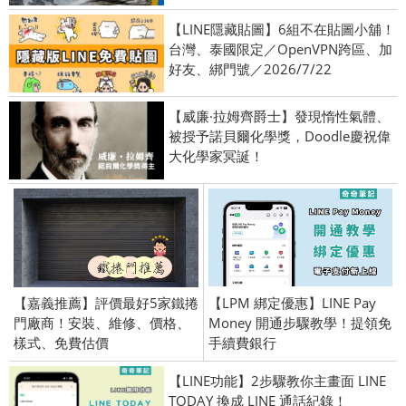
【LINE隱藏貼圖】6組不在貼圖小舖！
台灣、泰國限定／OpenVPN跨區、加
好友、綁門號／2026/7/22
【威廉·拉姆齊爵士】發現惰性氣體、
被授予諾貝爾化學獎，Doodle慶祝偉
大化學家冥誕！
【嘉義推薦】評價最好5家鐵捲
【LPM 綁定優惠】LINE Pay
門廠商！安裝、維修、價格、
Money 開通步驟教學！提領免
樣式、免費估價
手續費銀行
【LINE功能】2步驟教你主畫面 LINE
TODAY 換成 LINE 通話紀錄！