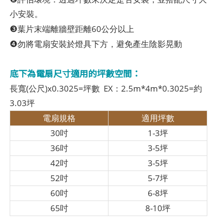
小安裝。
❸
葉片末端離牆壁距離60公分以上
❹
勿將電扇安裝於燈具下方，避免產生陰影晃動
底下為電扇尺寸適用的坪數空間：
長寬(公尺)x0.3025=坪數 EX：2.5m*4m*0.3025=約
3.03坪
電扇規格
適用坪數
30吋
1-3坪
36吋
3-5坪
42吋
3-5坪
52吋
5-7坪
60吋
6-8坪
65吋
8-10坪