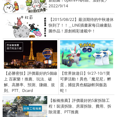
新貼圖！openVPN跨區、加好友／
2022/9/14
【2015/08/22】最須期待的中秋連休
快到了！！＿LINE插畫家每日繪畫貼
圖作品！原創精彩連載中！
【必勝密技】評價最好的5個線
【世界旅遊日】9/27-10/1寶
上 百家樂！推薦、玩法、破
可夢活動！異色「魔尼尼」孵
解、高勝率、預測、賺錢、規
蛋，捕捉異色貓鼬斬與飯匙
則、PTT、Dcard
蛇！
【板橋推薦】評價最好的5家拆除工
程！裝潢拆除、房屋拆除、費用、拆
除清運、PTT推薦