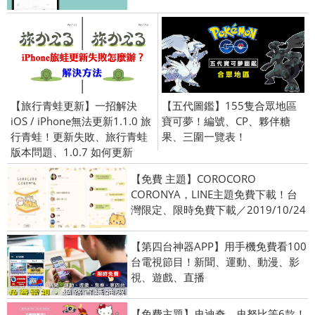
【旅行青蛙更新】一招解決
【五代圖鑑】155隻合眾地區
iOS / iPhone無法更新1.1.0 旅
寶可夢！編號、CP、夥伴糖
行青蛙！更新失敗、旅行青蛙
果、三圍一覽表！
版本問題、1.0.7 如何更新
【免費 主題】COROCORO
CORONYA，LINE主題免費下載！台
灣限定、限時免費下載／2019/10/24
【第四台神器APP】用手機免費看100
台電視節目！新聞、運動、動漫、影
視、遊戲、直播
【免費主題】史迪奇、史努比等6款！