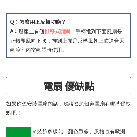
Q：怎麼用正反轉功能？
A：
推移式開關
燈座上有個
，手柄推到下面風扇是
正轉即風向下吹，推到上面是反轉風朝上吹適合天
氣涼室內空氣悶時使用。
電扇 優缺點
如果你想安裝電扇的話，應該會想知道電扇有哪些優缺
點吧！
✔
裝飾多樣化：顏色眾多、風格也有歐洲