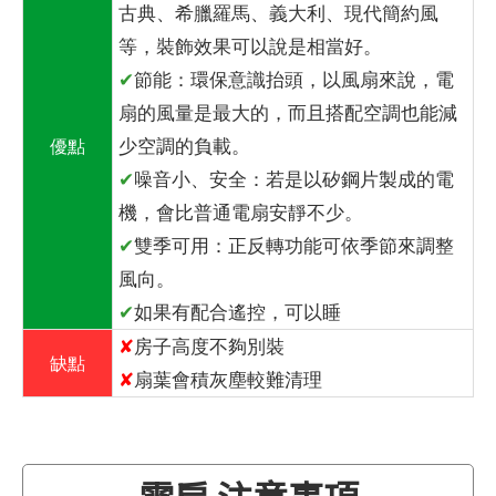
古典、希臘羅馬、義大利、現代簡約風
等，裝飾效果可以說是相當好。
✔
節能：環保意識抬頭，以風扇來說，電
扇的風量是最大的，而且搭配空調也能減
少空調的負載。
優點
✔
噪音小、安全：若是以矽鋼片製成的電
機，會比普通電扇安靜不少。
✔
雙季可用：正反轉功能可依季節來調整
風向。
✔
如果有配合遙控，可以睡
✘
房子高度不夠別裝
缺點
✘
扇葉會積灰塵較難清理