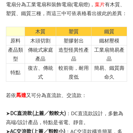
電扇分為工業電扇和裝飾電扇(電扇燈)，
葉片
有木質、
塑質、鐵質三種，而這三中可依表格看出彼此的差異：
木質
塑質
鐵質
原料
木頭切割
塑膠射出
鐵材壓模
產品類
傳統式家庭
造型怪異性產
工業扇簡易產
型
產品
品
品
復古、傳統
較前衛，耐用
簡易、鐵質壽
特點
式
度低
命久
馬達
若依
又可分為直流款、交流款：
DC直流款(上蓋／殼較大)
➤
：DC直流款設計，多數為
高端/設計產品，特點是省電、靜音。
AC交流款(上蓋／殼較小)
➤
：AC交流款構造簡單，多