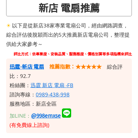
新店 電扇推薦
☀
以下是從新店38家專業電扇公司，經由網路調查，
綜合評估後脫穎而出的5大推薦新店電扇公司，整理提
供給大家參考～
評比方式：依專業度、安裝品質、服務態度、價格划算等多項指標來評比
​迅霆-新店 電扇
推薦指數：★★★★★
綜合評
比：92.7
粉絲團：
迅霆 新店 電扇 -FB
諮詢專線：
0989-438-998
服務地區：新店全區
@998emxse
加LINE：
(有免費線上諮詢)