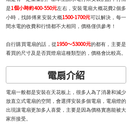
1個小時約400-550元
是
左右，安裝電扇大概花費2個多
1500-1700元
小時，找師傅來安裝大概
可以解決，每一
間水電的收費和行情都不大相同，價格僅供參考！
1950～53000元
自行購買電扇的話，從
的都有，主要是
看買的尺寸及是否買燈扇這種類型的，價格會比較高。
電扇介紹
電扇一般都是安裝在天花板上，很多人為了消暑和減少
放直立式電扇的空間，會選擇安裝多個電扇，電扇燈的
出現讓電扇更加多人喜愛，主要是因為價格實惠能被大
家所接受。