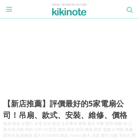
【新店推薦】評價最好的5家電扇公
司！吊扇、款式、安裝、維修、價格
風扇 燈扇 水電行 水電 款式 材質 注意事項 種類 風水 坪數 類型 燈飾 燈 工
業吊扇 北歐 時尚 52吋 DC直流 變頻 馬達 靜音 轉速 噪音 電腦 台灣製 維修
隱形吊扇 家樂福 露天 PCHOME 蝦皮 momo 樂天 清潔 遙控 拉繩 手拉式 壁