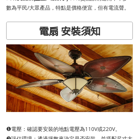
數為平民/大眾產品，特點是價格便宜，但有電流聲。
電扇 安裝須知
❶
電壓：確認要安裝的地點電壓為110V或220V。
❷
評估環境：透過坪數來決定是否安裝，並搭配尺寸大