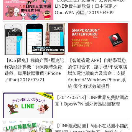
LINE免費主題欣賞！日本限定／
OpenVPN 跨區／2019/04/09
【iOS 限免】極簡介面+歷史記
【智能省電 APP】自動學習您
錄功能計算機！蘋果限時免費
的使用習慣，讓手機/平板電腦
遊戲、應用軟體推薦 (iPhone
增加電池續航力及壽命！支援
／iPad) 2018/03/21
Android/ Windows Phone 系
統 優化 程式效能提昇
【2014/02/13】LINE世界免費貼圖欣
賞！OpenVPN 國外跨區貼圖整理
【LINE隱藏貼圖】6組不在貼圖小舖的