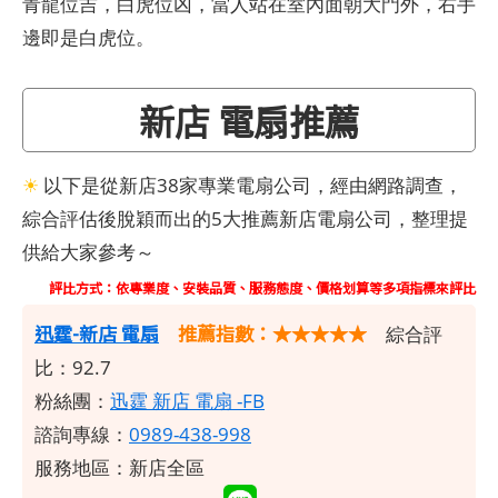
青龍位吉，白虎位凶，當人站在室內面朝大門外，右手
邊即是白虎位。
新店 電扇推薦
☀
以下是從新店38家專業電扇公司，經由網路調查，
綜合評估後脫穎而出的5大推薦新店電扇公司，整理提
供給大家參考～
評比方式：依專業度、安裝品質、服務態度、價格划算等多項指標來評比
​迅霆-新店 電扇
推薦指數：★★★★★
綜合評
比：92.7
粉絲團：
迅霆 新店 電扇 -FB
諮詢專線：
0989-438-998
服務地區：新店全區