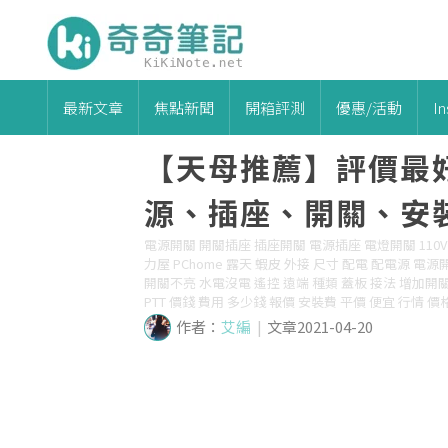
最新文章
焦點新聞
開箱評測
優惠/活動
I
【天母推薦】評價最
源、插座、開關、安裝
電源開關 開關插座 插座開關 電源插座 電燈開關 110V 2
力屋 PChome 露天 蝦皮 外接 尺寸 配電 配電源 電源開關
開關不亮 水電沒電 遙控 遠端 種類 蓋板 接法 增加開關 加
PTT 價錢 費用 多少錢 報價 安裝費 平價 便宜 行情 
作者：
艾編
|
文章2021-04-20