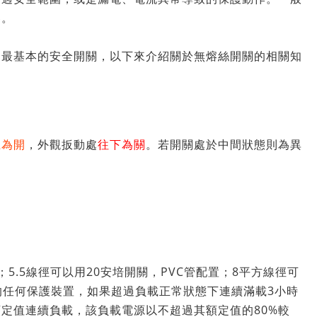
器。
是最基本的安全開關，以下來介紹關於無熔絲開關的相關知
上為開
，外觀扳動處
往下為關
。若開關處於中間狀態則為異
.5線徑可以用20安培開關，PVC管配置​​​​​；8平方線徑可
內的任何保護裝置，如果超過負載正常狀態下連續滿載3小時
定值連續負載，該負載電源以不超過其額定值的80%較