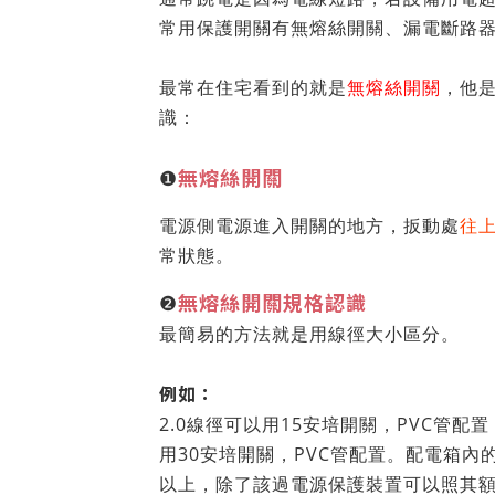
常用保護開關有無熔絲開關、漏電斷路
最常在住宅看到的就是
無熔絲開關
，他
識：
無熔絲開關
❶
電源側電源進入開關的地方，扳動處
往
常狀態。
無熔絲開關規格認識
❷
最簡易的方法就是用線徑大小區分。
例如：
2.0線徑可以用15安培開關，PVC管配置；5
用30安培開關，PVC管配置。配電箱
以上，除了該過電源保護裝置可以照其額