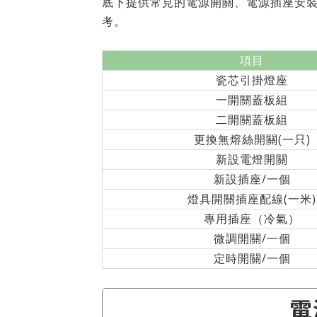
底下提供常見的電源開關、電源插座安
考。
項目
瓷芯引掛燈座
一開關蓋板組
二開關蓋板組
更換無熔絲開關(一只)
新設電燈開關
新設插座/一個
燈具開關插座配線(一米)
專用插座（冷氣）
微調開關/一個
定時開關/一個
電