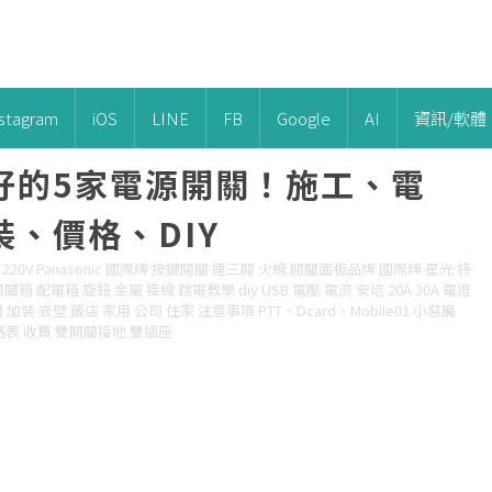
nstagram
iOS
LINE
FB
Google
AI
資訊/軟體
好的5家電源開關！施工、電
、價格、DIY
20V Panasonic 國際牌 按鍵開關 連三開 火線 開關面板品牌 國際牌 星光 特
箱 配電箱 旋鈕 金屬 接線 跳電教學 diy USB 電壓 電流 安培 20A 30A 電燈
裝 嵌壁 飯店 家用 公司 住家 注意事項 PTT、Dcard、Mobile01 小惡魔
價格表 收費 雙開關接地 雙插座