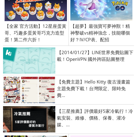
【全家 官方活動】12星座蛋黃
【超夢】最強寶可夢神獸！精
哥、巧趣多蛋黃哥巧克力造型
神擊破vs精神強念，技能哪個
蛋！第二件六折！
好？IV/CP表、配招
【2014/01/27】LINE世界免費貼圖下
載！OpenVPN 國外跨區貼圖整理
【免費主題】Hello Kitty 復古漫畫篇
主題免費下載！台灣限定、限時免
費...
【三星推薦】評價最好5家冷氣行！冷
氣安裝、維修、價格、保養、灌冷
媒、...