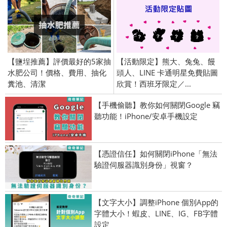
【鹽埕推薦】評價最好的5家抽
【活動限定】熊大、兔兔、饅
水肥公司！價格、費用、抽化
頭人、LINE 卡通明星免費貼圖
糞池、清潔
欣賞！西班牙限定／...
【手機偷聽】教你如何關閉Google 竊
聽功能！iPhone/安卓手機設定
【憑證信任】如何關閉iPhone「無法
驗證伺服器識別身份」視窗？
【文字大小】調整iPhone 個別App的
字體大小！蝦皮、LINE、IG、FB字體
設定