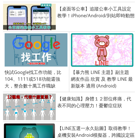
【桌面等公車】追蹤公車小工具設定
教學！iPhone/Android/到站即時動態
快試Google找工作功能，比
【暴力熊 LINE 主題】副主題
104、1111或518功能還強
網友作品 欣賞 及 教學 LINE 最
大，整合數十萬工作職缺
新版本 適用 (Android)
【健康知識】身體１２部位疼痛，代
表不同的心理壓力！憂鬱症症狀
【LINE五選一永久貼圖】取得教學！
桌機安裝Android模擬器，跨國設定區