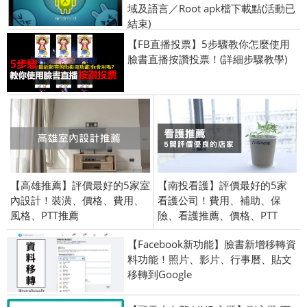
域及語言／Root apk檔下載點(活動已
結束)
【FB直播投票】5步驟教你怎麼使用
臉書直播按讚投票！(詳細步驟教學)
【高雄推薦】評價最好的5家室
【南投看護】評價最好的5家
內設計！裝潢、價格、費用、
看護公司！費用、補助、保
風格、PTT推薦
險、看護推薦、價格、PTT
【Facebook新功能】臉書新增移轉資
料功能！照片、影片、行事曆、貼文
移轉到Google