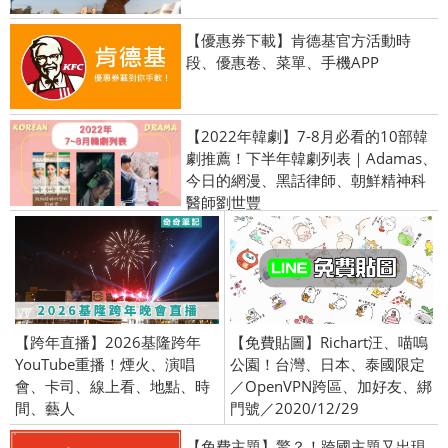
【優惠券下載】肯德基官方活動時
段、優惠卷、菜單、手機APP
【2022年韓劇】7-8月必看的10部韓
劇推薦！下半年韓劇列表｜Adamas、
今日的網漫、黑話律師、朝鮮精神科
醫師劉世豐
【跨年直播】2026基隆跨年
【免費貼圖】Richart汪、喵嗚
YouTube重播！煙火、演唱
公園！台灣、日本、泰國限定
會、卡司、線上看、地點、時
／OpenVPN跨區、加好友、綁
間、藝人
門號／2020/12/29
【免費主題】驚？！跨國主題又出現