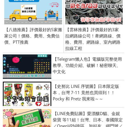
【八德推薦】評價最好的5家搬
【雲林推薦】評價最好的3家
家公司！價格、費用、免費估
拉網路線公司！牽網路線、價
價、PTT推薦
格、費用、網路線、室內網路
拉線工程
【Telegram懶人包】電腦版完整使用
教學、功能介紹、破解！秘密聊天、
中文化
【史努比 LINE 序號圖】日本限定版
本，台灣 7-11 竟然也買得到！！
Pocky 和 Pretz 我來啦～～
【LINE免費貼圖】愛漂釀D貓、金妮
柴寶 等11組！台灣、日本、泰國限定
／OpenVPN跨區、加好友、綁門號／