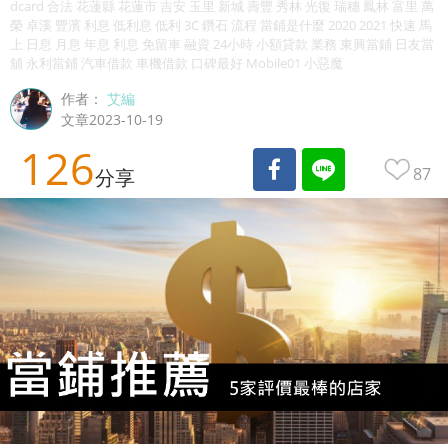
dcard 合法 花蓮縣 花蓮市 吉安 玉里 新城 壽豐 秀林 光復 瑞穗 鳳林 富里 萬
榮 卓溪 豐濱 利息 低利息 低利 3C 鑽石 流程 當鋪是什麼 2020 2021 快速 馬
上 日息 月息 年息 利息 免留車 融資 24小時 小額貸款 業務 東興當鋪 日友當
舖 永利當鋪 汽車借款 車機借款 口碑最好 Mobile01 小惡魔
作者：
艾編
文章2023-10-19
126
87
分享