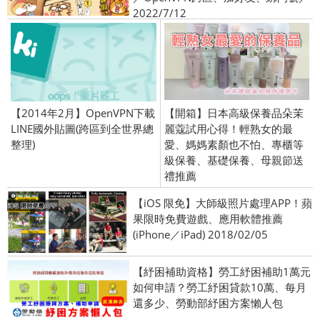
2022/7/12
【2014年2月】OpenVPN下載
【開箱】日本高級保養品朵茉
LINE國外貼圖(跨區到全世界總
麗蔻試用心得！輕熟女的最
整理)
愛、媽媽素顏也不怕、專櫃等
級保養、基礎保養、母親節送
禮推薦
【iOS 限免】大師級照片處理APP！蘋
果限時免費遊戲、應用軟體推薦
(iPhone／iPad) 2018/02/05
【紓困補助資格】勞工紓困補助1萬元
如何申請？勞工紓困貸款10萬、每月
還多少、勞動部紓困方案懶人包