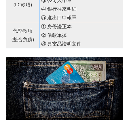
③ 公司大小章
(LC款項)
④ 銀行往來明細
⑤ 進出口申報單
① 身份證正本
代墊款項
② 借款單據
(整合負債)
③ 典當品證明文件