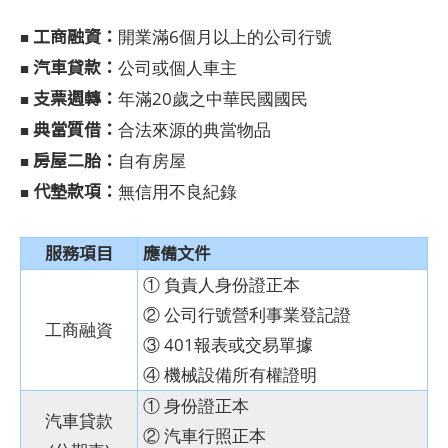
工商融資：
開業滿6個月以上的公司行號
■
汽車貸款：
公司或個人車主
■
支票週轉：
年滿20歲之中華民國國民
■
典當質借：
合法來源的典當物品
■
房屋二胎：
自有房屋
■
代墊款項：
無信用不良紀錄
■
服務項目
應備文件
① 負責人身份證正本
② 公司行號營利事業登記證
工商融資
③ 401報表或交易單據
④ 機械設備所有權證明
① 身份證正本
汽車貸款
② 汽車行照正本