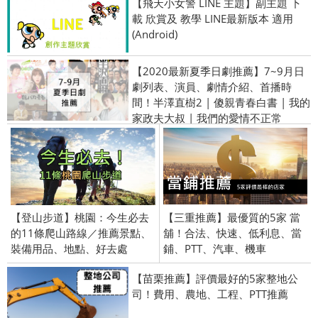
【飛天小女警 LINE 主題】副主題 下
載 欣賞及 教學 LINE最新版本 適用
(Android)
【2020最新夏季日劇推薦】7~9月日
劇列表、演員、劇情介紹、首播時
間！半澤直樹2 | 傻親青春白書 | 我的
家政夫大叔 | 我們的愛情不正常
【登山步道】桃園：今生必去
【三重推薦】最優質的5家 當
的11條爬山路線／推薦景點、
舖！合法、快速、低利息、當
裝備用品、地點、好去處
鋪、PTT、汽車、機車
【苗栗推薦】評價最好的5家整地公
司！費用、農地、工程、PTT推薦