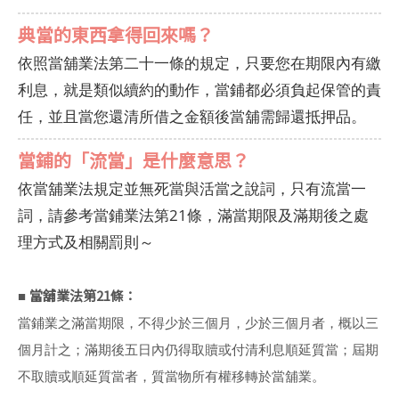
典當的東西拿得回來嗎？
依照當舖業法第二十一條的規定，只要您在期限內有繳
利息，就是類似續約的動作，當鋪都必須負起保管的責
任，並且當您還清所借之金額後當舖需歸還抵押品。
當鋪的「流當」是什麼意思？
依當舖業法規定並無死當與活當之說詞，只有流當一
詞，請參考當鋪業法第21條，滿當期限及滿期後之處
理方式及相關罰則～
當舖業法第21條：
■
當鋪業之滿當期限，不得少於三個月，少於三個月者，概以三
個月計之；滿期後五日內仍得取贖或付清利息順延質當；屆期
不取贖或順延質當者，質當物所有權移轉於當舖業。