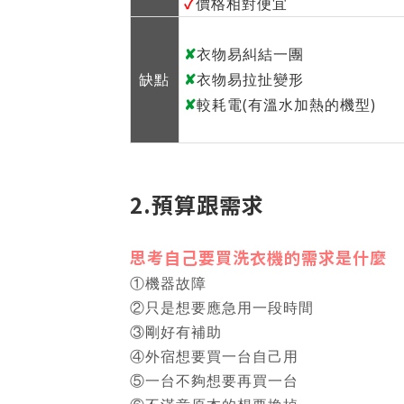
✓
價格相對便宜
✘
衣物易糾結一團
✘
缺點
衣物易拉扯變形
✘
較耗電(有溫水加熱的機型)
2.預算跟需求
思考自己要買洗衣機的需求是什麼
①機器故障
②只是想要應急用一段時間
③剛好有補助
④外宿想要買一台自己用
⑤一台不夠想要再買一台