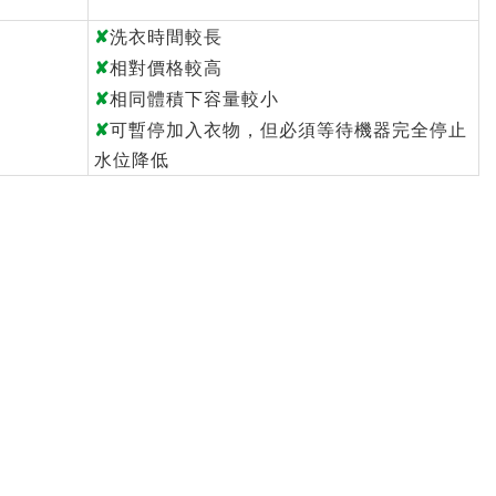
✘
洗衣時間較長
✘
相對價格較高
✘
相同體積下容量較小
✘
可暫停加入衣物，但必須等待機器完全停止
水位降低