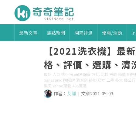
最新文章
焦點新聞
開箱評測
優惠/活動
I
【2021洗衣機】最
格、評價、選購、清洗
最新 人氣 排行榜 品牌 保養 評比 比較 補助 節能 銷售排行
panasonic 國際牌 清潔劑 補助 尺寸 二手 多大 幾公斤
樂天 Yahoo購物 486團購
作者：
艾編
|
文章2021-05-03