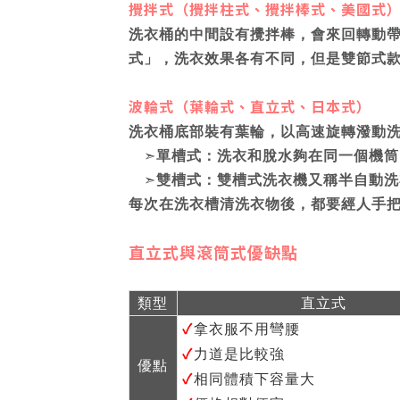
攪拌式（攪拌柱式、攪拌棒式、美國式
洗衣桶的中間設有攪拌棒，會來回轉動
式」，洗衣效果各有不同，但是雙節式
波輪式（葉輪式、直立式、日本式）
洗衣桶底部裝有葉輪，以高速旋轉潑動
➣
單槽式：洗衣和脫水夠在同一個機筒
➣
雙槽式：雙槽式洗衣機又稱半自動洗
每次在洗衣槽清洗衣物後，都要經人手
直立式與滾筒式優缺點
類型
直立式
✓
拿衣服不用彎腰
✓
力道是比較強
優點
✓
相同體積下容量大