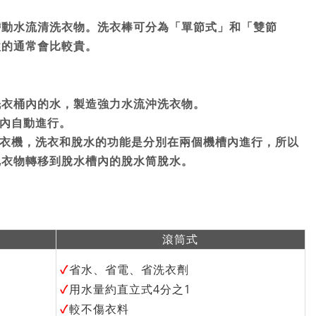
）
帶動水流清洗衣物。洗衣棒可分為「單節式」和「雙節
款的通常會比較貴。
洗衣桶內的水，製造強力水流沖洗衣物。
內自動進行。
衣機，洗衣和脫水的功能是分別在兩個機槽內進行，所以
把衣物轉移到脫水槽內的脫水筒脫水。
滾筒式
✓
省水、省電、省洗衣劑
✓
用水量約直立式4分之1
✓
較不傷衣料