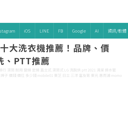
nstagram
iOS
LINE
FB
Google
AI
資訊/軟體
新十大洗衣機推薦！品牌、價
、PTT推薦
 滾筒 耐用 變頻 定頻 直立式 滾筒式 LG 洗脫烘 ptt 2021 清潔 排水管
 牌子 價錢 價位 多少錢 mobile01 東芝 日立 三洋 富及第 東元 惠而浦 momo