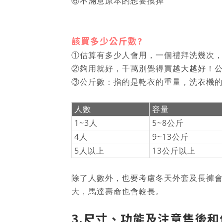
⑥不滿意原本的想要換掉
該買多少公斤數?
①估算有多少人會用，一個禮拜洗幾次
②夠用就好，千萬別覺得買越大越好！
③公斤數：指的是乾衣的重量，洗衣機
人數
容量
1~3人
5~8公斤
4人
9~13公斤
5人以上
13公斤以上
除了人數外，也要考慮冬天外套及長褲
大，馬達壽命也會較長。
3.尺寸、功能及注意售後和