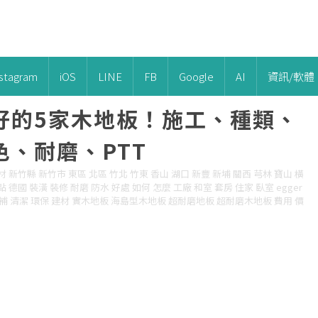
nstagram
iOS
LINE
FB
Google
AI
資訊/軟體
好的5家木地板！施工、種類、
、耐磨、PTT
素材 新竹縣 新竹市 東區 北區 竹北 竹東 香山 湖口 新豐 新埔 關西 芎林 寶山 橫
 德國 裝潢 裝修 耐磨 防水 好處 如何 怎麼 工廠 和室 套房 住家 臥室 egger
量 修補 清潔 環保 建材 實木地板 海島型木地板 超耐磨地板 超耐磨木地板 費用 價