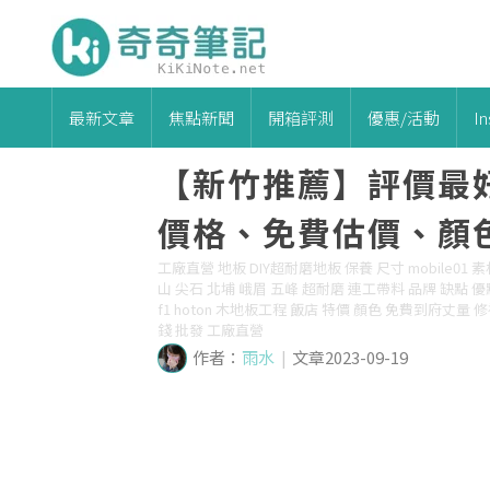
最新文章
焦點新聞
開箱評測
優惠/活動
I
【新竹推薦】評價最
價格、免費估價、顏色
工廠直營 地板 DIY超耐磨地板 保養 尺寸 mobile01 
山 尖石 北埔 峨眉 五峰 超耐磨 連工帶料 品牌 缺點 優點
f1 hoton 木地板工程 飯店 特價 顏色 免費到府丈
錢 批發 工廠直營
作者：
雨水
|
文章2023-09-19