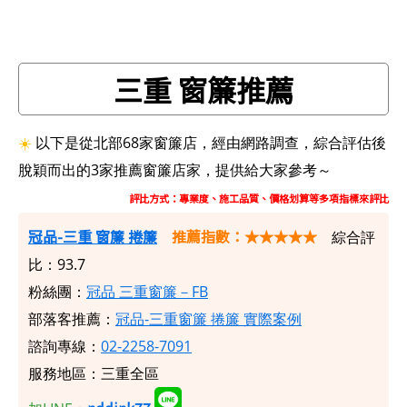
三重 窗簾推薦
☀️
以下是從北部68家窗簾店，經由網路調查，綜合評估後
脫穎而出的3家推薦窗簾店家，提供給大家參考～
評比方式：專業度、施工品質、價格划算等多項指標來評比
冠品-三重 窗簾 捲簾
推薦指數：★★★★★
綜合評
比：93.7
粉絲團：
冠品 三重窗簾－FB
部落客推薦：
冠品-三重窗簾 捲簾 實際案例
諮詢專線：
02-2258-7091
服務地區：三重全區