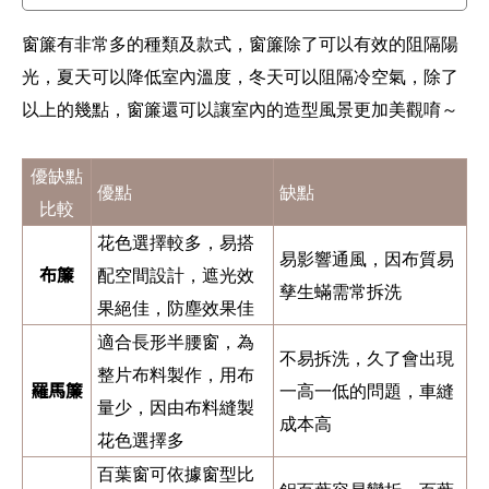
窗簾有非常多的種類及款式，窗簾除了可以有效的阻隔陽
光，夏天可以降低室內溫度，冬天可以阻隔冷空氣，除了
以上的幾點，窗簾還可以讓室內的造型風景更加美觀唷～
優缺點
優點
缺點
比較
花色選擇較多，易搭
易影響通風，因布質易
布簾
配空間設計，遮光效
孳生蟎需常拆洗
果絕佳，防塵效果佳
適合長形半腰窗，為
不易拆洗，久了會出現
整片布料製作，用布
羅馬簾
一高一低的問題，車縫
量少，因由布料縫製
成本高
花色選擇多
百葉窗可依據窗型比