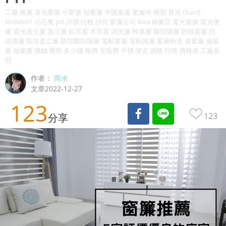
工廠 捲簾 落地窗簾 小窗簾 短窗簾 半腰窗簾 窗簾布 種類 遮光 Dcard、
Mobile01 小惡魔 ptt 評價 比較 評比 窗簾公司 ikea 捲簾店 遮光窗簾 遮光捲
簾 遮光直立簾 直立簾 鋁百葉 木百葉 調光簾 蜂巢簾 醫院隔簾 防燄窗簾 防
燄捲簾 防燄直立簾 防燄醫院隔簾 電動窗簾 電動捲簾 窗簾軌道 做窗簾 做捲
簾 做窗簾 價錢 費用 多少錢 報價 安裝費 平價 便宜 價格 行情 價格表 工廠直
營
作者：
雨水
文章2022-12-27
123
123
分享