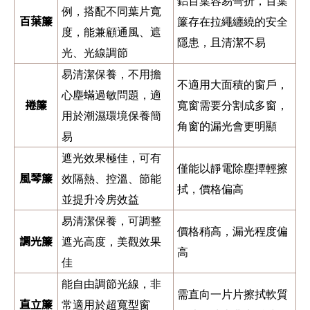
鋁百葉容易彎折，百葉
例，搭配不同葉片寬
百葉簾
簾存在拉繩纏繞的安全
度，能兼顧通風、遮
隱患，且清潔不易
光、光線調節
易清潔保養，不用擔
不適用大面積的窗戶，
心塵蟎過敏問題，適
捲簾
寬窗需要分割成多窗，
用於潮濕環境保養簡
角窗的漏光會更明顯
易
遮光效果極佳，可有
僅能以靜電除塵撢輕擦
風琴簾
效隔熱、控溫、節能
拭，價格偏高
並提升冷房效益
易清潔保養，可調整
價格稍高，漏光程度偏
調光簾
遮光高度，美觀效果
高
佳
能自由調節光線，非
需直向一片片擦拭軟質
直立簾
常適用於超寬型窗