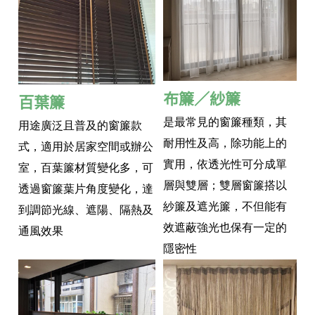
布簾／紗簾
百葉簾
是最常見的窗簾種類，其
用途廣泛且普及的窗簾款
耐用性及高，除功能上的
式，適用於居家空間或辦公
實用，依透光性可分成單
室，百葉簾材質變化多，可
層與雙層；雙層窗簾搭以
透過窗簾葉片角度變化，達
紗簾及遮光簾，不但能有
到調節光線、遮陽、隔熱及
效遮蔽強光也保有一定的
通風效果
隱密性