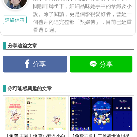
間咖啡廳坐下，細細品味她手中的拿鐵及小
說。除了閱讀，更是個影視愛好者，曾經一
連絡信箱
個禮拜內追完整部「甄嬛傳」，目前已經重
看過 6 遍。
分享這篇文章
分享
分享
你可能感興趣的文章
【免費 主題】蠟筆小新＆小白
【免費主題】三麗鷗卡通明星