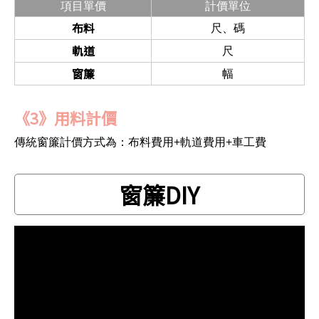
項目單價
計價單位
布料
尺、碼
軌道
尺
窗簾
幅
《3》用料計價
傳統窗簾計價方式為：布料費用+軌道費用+車工費
窗簾DIY