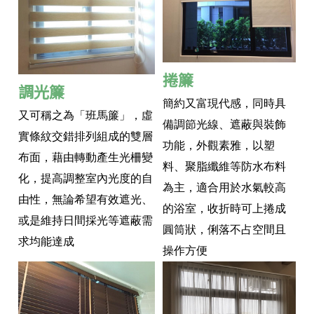
捲簾
調光簾
簡約又富現代感，同時具
又可稱之為「班馬簾」，虛
備調節光線、遮蔽與裝飾
實條紋交錯排列組成的雙層
功能，外觀素雅，以塑
布面，藉由轉動產生光柵變
料、聚脂纖維等防水布料
化，提高調整室內光度的自
為主，適合用於水氣較高
由性，無論希望有效遮光、
的浴室，收折時可上捲成
或是維持日間採光等遮蔽需
圓筒狀，俐落不占空間且
求均能達成
操作方便