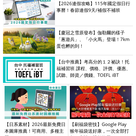
【2026連假攻略】115年國定假日行
事曆！春節連假9天/補假不補班
【慶冠之雪原發布】伽勒爾的樣子
「蔥遊兵」、「小火馬」登場！7km
蛋也孵的到！
【台中推薦】考高分的１２祕訣！托
福補習班 課程、價格、評價、優惠、
試聽、師資／價錢、TOEFL iBT
【日系素材】2026最新免費日
【刷福袋密技】Google Play
本圖庫推薦！可商用、多種主
猴年福袋送好康，一次全部打