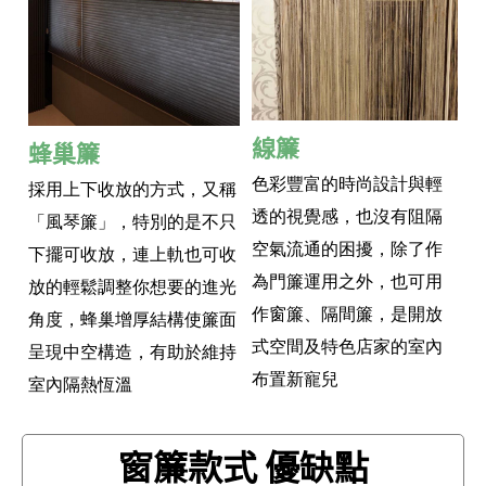
線簾
蜂巢簾
色彩豐富的時尚設計與輕
採用上下收放的方式，又稱
透的視覺感，也沒有阻隔
「風琴簾」，特別的是不只
空氣流通的困擾，除了作
下擺可收放，連上軌也可收
為門簾運用之外，也可用
放的輕鬆調整你想要的進光
作窗簾、隔間簾，是開放
角度，蜂巢增厚結構使簾面
式空間及特色店家的室內
呈現中空構造，有助於維持
布置新寵兒
室內隔熱恆溫
窗簾款式 優缺點