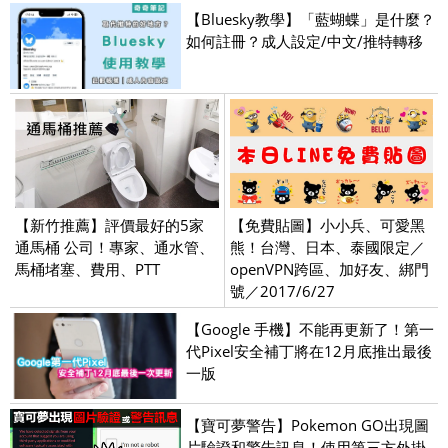
【Bluesky教學】「藍蝴蝶」是什麼？
如何註冊？成人設定/中文/推特轉移
【新竹推薦】評價最好的5家
【免費貼圖】小小兵、可愛黑
通馬桶 公司！專家、通水管、
熊！台灣、日本、泰國限定／
馬桶堵塞、費用、PTT
openVPN跨區、加好友、綁門
號／2017/6/27
【Google 手機】不能再更新了！第一
代Pixel安全補丁將在12月底推出最後
一版
【寶可夢警告】Pokemon GO出現圖
片驗證和警告訊息！使用第三方外掛