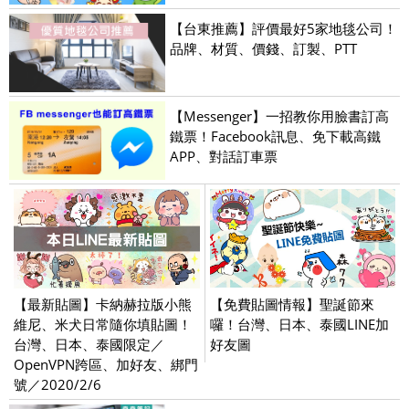
【台東推薦】評價最好5家地毯公司！
品牌、材質、價錢、訂製、PTT
【Messenger】一招教你用臉書訂高
鐵票！Facebook訊息、免下載高鐵
APP、對話訂車票
【最新貼圖】卡納赫拉版小熊
【免費貼圖情報】聖誕節來
維尼、米犬日常隨你填貼圖！
囉！台灣、日本、泰國LINE加
台灣、日本、泰國限定／
好友圖
OpenVPN跨區、加好友、綁門
號／2020/2/6