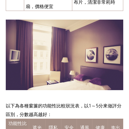
布片，清潔非常耗時
扇，價格便宜
以下為各種窗簾的功能性比較狀況表，以1～5分來做評分
區別，分數越高越好：
功能性比
遮光
隱私
安全
通風
健康
進出