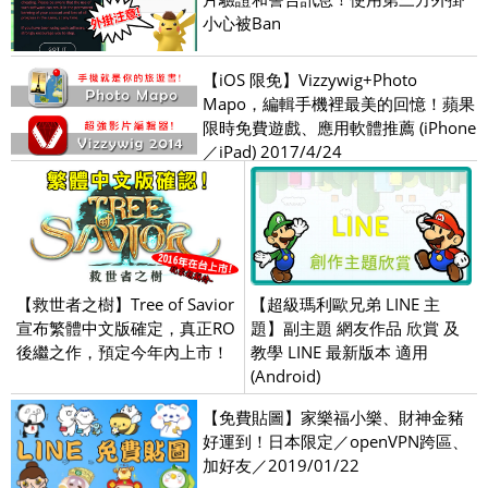
小心被Ban
【iOS 限免】Vizzywig+Photo
Mapo，編輯手機裡最美的回憶！蘋果
限時免費遊戲、應用軟體推薦 (iPhone
／iPad) 2017/4/24
【救世者之樹】Tree of Savior
【超級瑪利歐兄弟 LINE 主
宣布繁體中文版確定，真正RO
題】副主題 網友作品 欣賞 及
後繼之作，預定今年內上市！
教學 LINE 最新版本 適用
(Android)
【免費貼圖】家樂福小樂、財神金豬
好運到！日本限定／openVPN跨區、
加好友／2019/01/22