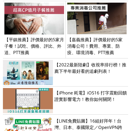
【平鎮推薦】評價最好的5家月
【嘉義推薦】評價最好的5家
子餐！試吃、價格、評比、外
消毒公司！費用、專業、防
送、PTT推薦
疫、環境消毒、PTT推薦
【2022最新陸劇】收視率排行榜！推
薦下半年最好看的追劇列表！
【iPhone 耗電】iOS16 打字震動回饋
證實影響電力！教你如何關閉！
【LINE免費貼圖】16組好拜年！台
灣、日本、泰國限定／OpenVPN跨