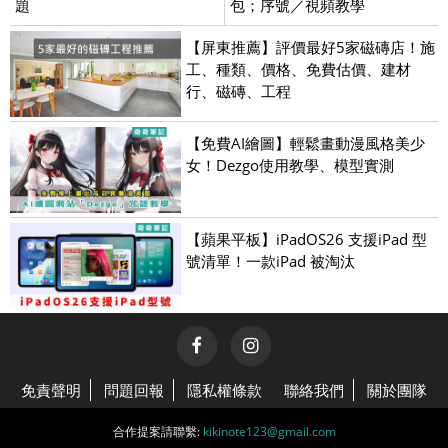
題
包；序號／視頻教學
【屏東推薦】評價最好5家磁磚店！施
工、種類、價格、免費估價、建材
行、磁磚、工程
【免費AI繪圖】輕鬆畫動漫風格美少
女！Dezgo使用教學、模型實測
【蘋果平板】iPadOS26 支援iPad 型
號清單！一款iPad 被淘汰
免責聲明
問題回報
隱私權條款
聯絡我們
關於團隊
合作提案請聯繫:
kikinote123@gmail.com