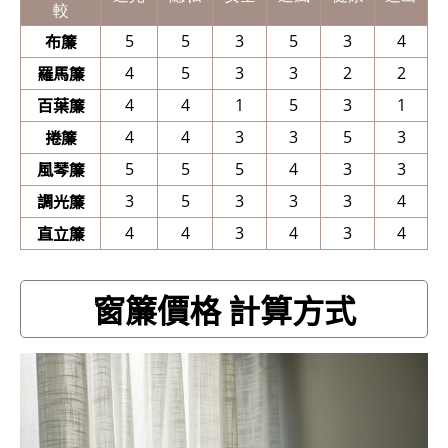
較
布簾
5
5
3
5
3
4
羅馬簾
4
5
3
3
2
2
百葉簾
4
4
1
5
3
1
捲簾
4
4
3
3
5
3
風琴簾
5
5
5
4
3
3
調光簾
3
5
3
3
3
4
直立簾
4
4
3
4
3
4
窗簾價格 計算方式