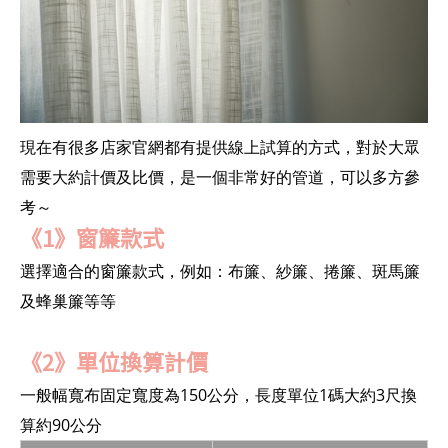
現在有很多店家官網都有提供線上試算的方式，對於大眾
需要大約計價及比價，是一個非常好的管道，可以多方參
考～
《1》窗簾款式
選擇適合的窗簾款式，例如：布簾、紗簾、捲簾、斑馬簾
及蜂巢簾等等
《2》單位換算計價
一般幅寬布固定寬度為150公分，長度單位1碼大約3尺換
算約90公分