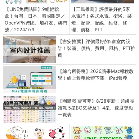
【LINE免費貼圖】9組輕鬆
【三民推薦】評價最好的5家
拿！台灣、日本、泰國限定／
水電行！各式水電、衛浴、裝
OpenVPN跨區、加好友、綁門
燈、配管、配線、維修、修
號／2024/7/9
理、價格、PTT
【吉安推薦】評價最好的5家室內設
計！裝潢、價格、費用、風格、PTT推
薦
【綜合所得稅】2026蘋果Mac報稅教
學！線上報稅軟體下載、iPad報稅
【團體戰 寶可夢】8/28更新！超級團
體戰 5星BOSS蛋及1~4星、速度獎勵
一覽表