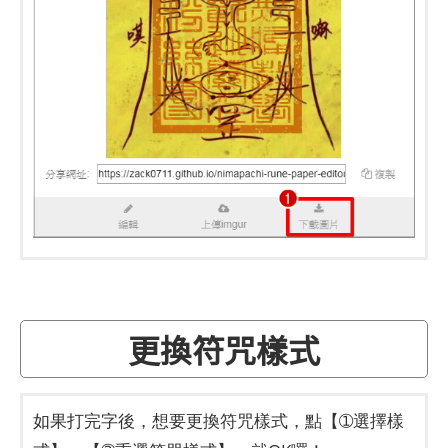
更換符咒樣式
如果打完字後，想要更換符咒樣式，點【➀選擇樣