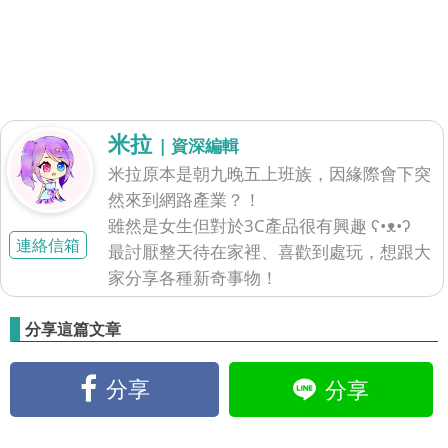
米拉
| 資深編輯
米拉原本是朝九晚五上班族，因緣際會下突
然來到網路產業？！
雖然是女生但對於3C產品很有興趣 ʕ•ᴥ•ʔ
連絡信箱
最討厭整天待在家裡、喜歡到處玩，想跟大
家分享各種新奇事物！
分享這篇文章
分享
分享