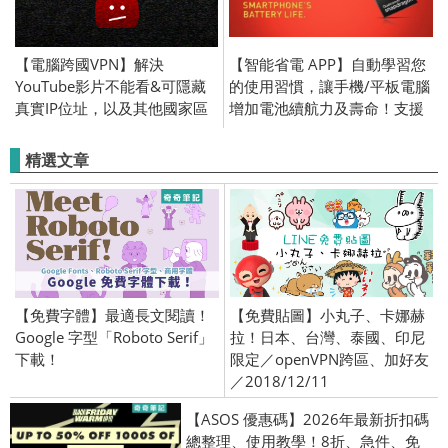
【電腦跨國VPN】解決
【智能省電 APP】自動學習您
YouTube影片不能看&可隱藏
的使用習慣，讓手機/平板電腦
真實IP位址，以及其他國家區
增加電池續航力及壽命！支援
域限制！跨區下載安裝教學！
Android/ Windows Phone 系
統 優化 程式效能提昇
精選文章
【免費字體】最適長文閱讀！
【免費貼圖】小丸子、卡娜赫
Google 字型「Roboto Serif」
拉！日本、台灣、泰國、印尼
下載！
限定／openVPN跨區、加好友
／2018/12/11
【ASOS 優惠碼】2026年最新折扣碼
總整理、使用教學！8折、急件、免