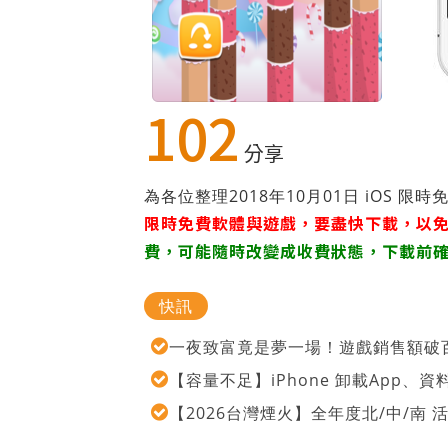
102
分享
為各位整理2018年10月01日 iOS 
限時免費軟體與遊戲，要盡快下載，以
費，可能隨時改變成收費狀態，下載前
快訊
一夜致富竟是夢一場！遊戲銷售額破百
【容量不足】iPhone 卸載App
【2026台灣煙火】全年度北/中/南