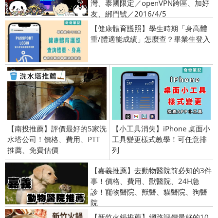
灣、泰國限定／openVPN跨區、加好
友、綁門號／2016/4/5
【健康體育護照】學生時期「身高體
重/體適能成績」怎麼查？畢業生登入
【南投推薦】評價最好的5家洗
【小工具消失】iPhone 桌面小
水塔公司！價格、費用、PTT
工具變更樣式教學！可任意排
推薦、免費估價
列
【嘉義推薦】去動物醫院前必知的3件
事！價格、費用、獸醫院、24H急
診！寵物醫院、獸醫、貓醫院、狗醫
院
【新竹火鍋推薦】網路評價最好的10