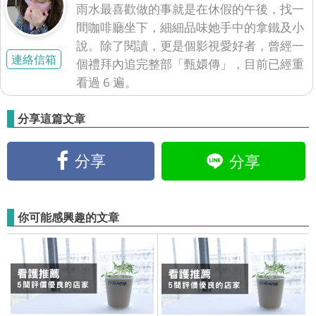
雨水最喜歡做的事就是在休假的午後，找一
間咖啡廳坐下，細細品味她手中的拿鐵及小
說。除了閱讀，更是個影視愛好者，曾經一
連絡信箱
個禮拜內追完整部「甄嬛傳」，目前已經重
看過 6 遍。
分享這篇文章
分享
分享
你可能感興趣的文章