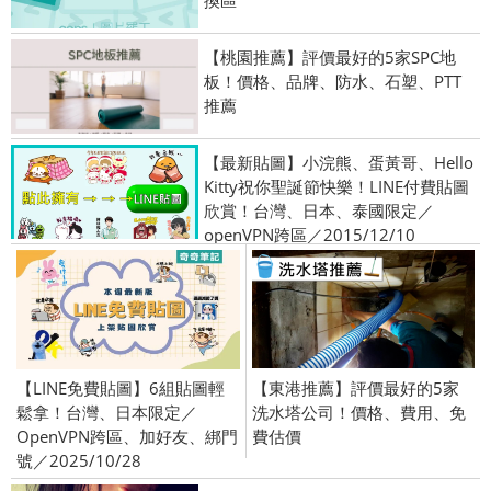
【桃園推薦】評價最好的5家SPC地
板！價格、品牌、防水、石塑、PTT
推薦
【最新貼圖】小浣熊、蛋黃哥、Hello
Kitty祝你聖誕節快樂！LINE付費貼圖
欣賞！台灣、日本、泰國限定／
openVPN跨區／2015/12/10
【LINE免費貼圖】6組貼圖輕
【東港推薦】評價最好的5家
鬆拿！台灣、日本限定／
洗水塔公司！價格、費用、免
OpenVPN跨區、加好友、綁門
費估價
號／2025/10/28