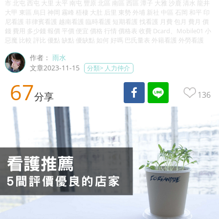
市 北屯 西屯 大里 太平 南屯 豐原 北區 南區 西區 潭子 大雅 沙鹿 清水 龍井
大甲 東區 烏日 神岡 霧峰 梧棲 大肚 后里 東勢 外埔 新社 中區 石岡 和平 印
尼看護 菲律賓看護 越南看護 臨時看護 短期看護 找看護 月費 包月 費月 價
錢 費用 多少錢 報價 平價 便宜 價格 行情 價格表 收費 Dcard、Mobile01 小
惡魔 比較 評比 優點 缺點 優缺點 如何 好嗎 巴氏量表 外籍看護 外勞看護
作者：
雨水
文章2023-11-15
分類>
人力仲介
67
136
分享