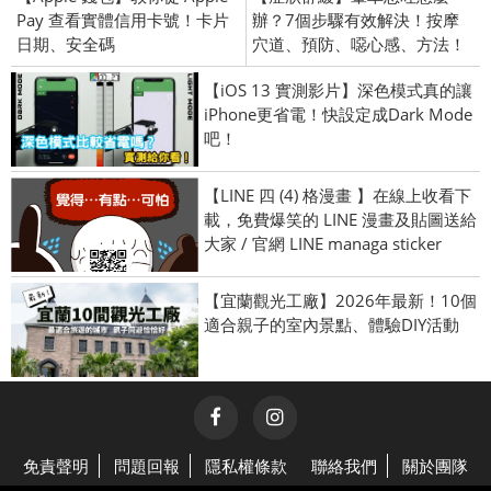
Pay 查看實體信用卡號！卡片
辦？7個步驟有效解決！按摩
日期、安全碼
穴道、預防、噁心感、方法！
【iOS 13 實測影片】深色模式真的讓
iPhone更省電！快設定成Dark Mode
吧！
【LINE 四 (4) 格漫畫 】在線上收看下
載，免費爆笑的 LINE 漫畫及貼圖送給
大家 / 官網 LINE managa sticker
【宜蘭觀光工廠】2026年最新！10個
適合親子的室內景點、體驗DIY活動
免責聲明
問題回報
隱私權條款
聯絡我們
關於團隊