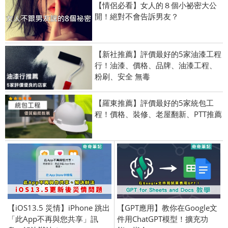
【情侶必看】女人的８個小祕密大公
開！絕對不會告訴男友？
【新社推薦】評價最好的5家油漆工程
行！油漆、價格、品牌、油漆工程、
粉刷、安全 無毒
【羅東推薦】評價最好的5家統包工
程！價格、裝修、老屋翻新、PTT推薦
【iOS13.5 災情】iPhone 跳出
【GPT應用】教你在Google文
「此App不再與您共享」訊
件用ChatGPT模型！擴充功