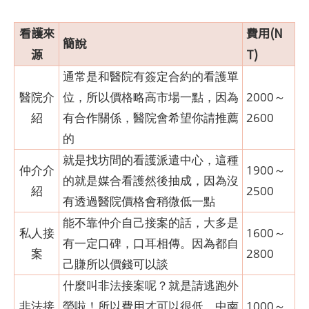
看護來
費用(N
簡說
源
T)
通常是和醫院有簽定合約的看護單
醫院介
位，所以價格略高市場一點，因為
2000～
紹
有合作關係，醫院會希望你請推薦
2600
的
就是找坊間的看護派遣中心，這種
仲介介
1900～
的就是媒合看護然後抽成，因為沒
紹
2500
有透過醫院價格會稍微低一點
能不靠仲介自己接案的話，大多是
私人接
1600～
有一定口碑，口耳相傳。因為都自
案
2800
己賺所以價錢可以談
什麼叫非法接案呢？就是請逃跑外
非法接
勞啦！所以費用才可以很低，中南
1000～