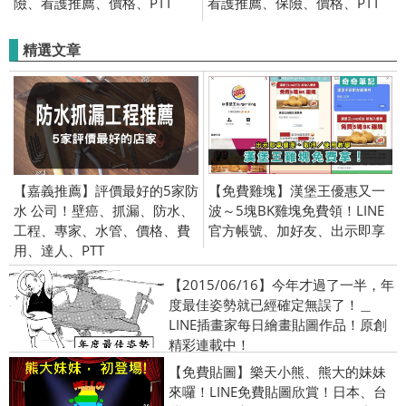
險、看護推薦、價格、PTT
看護推薦、保險、價格、PTT
精選文章
【嘉義推薦】評價最好的5家防
【免費雞塊】漢堡王優惠又一
水 公司！壁癌、抓漏、防水、
波～5塊BK雞塊免費領！LINE
工程、專家、水管、價格、費
官方帳號、加好友、出示即享
用、達人、PTT
【2015/06/16】今年才過了一半，年
度最佳姿勢就已經確定無誤了！＿
LINE插畫家每日繪畫貼圖作品！原創
精彩連載中！
【免費貼圖】樂天小熊、熊大的妹妹
來囉！LINE免費貼圖欣賞！日本、台