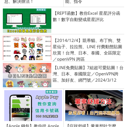
息、解決辦法！
能、指令
【REPT函數】教你Excel 星星評分函
數！數字自動變成星星評比
【2014/12/4】凱蒂貓、布丁狗、雙
星仙子、拉拉熊、LINE 付費動態貼圖
欣賞！台灣、日本、泰國、全區限定
／openVPN 跨區
【LINE免費貼圖】7組超可愛貼圖！台
灣、日本、泰國限定／OpenVPN跨
區、加好友、綁門號／2024/3/12
【Apple 錢包】教你從 Apple
【症狀舒緩】暈車想吐怎麼