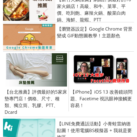
家火鍋店！高級、和牛、菜單、平
價、吃到飽、麻辣火鍋、酸菜白肉
鍋、海鮮、龍蝦、PTT
【瀏覽器設定】Google Chrome 背景
變成 GIF動態圖教學！主題顏色
【台北推薦】評價最好的5家床
【iPhone】iOS 13 改善鏡頭問
墊專門店！價格、尺寸、種
題、Facetime 視訊眼神接觸更
類、獨立筒、乳膠、PTT、
容易！
Dcard
【LINE免費通話活動】小青蛙雷納德
貼圖！使用電腦BS模擬器 + 我就是要
換區