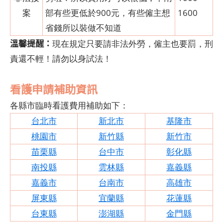
案
部有些更低於900元，有些僱主想
1600
省錢所以裝做不知道
溫馨提醒：
現在規定只要請非法外勞，僱主也要罰，刑
責還不輕！請勿以身試法！
看護申請補助資訊
各縣市臨時看護費用補助如下：
台北市
新北市
基隆市
桃園市
新竹縣
新竹市
苗栗縣
台中市
彰化縣
南投縣
雲林縣
嘉義縣
嘉義市
台南市
高雄市
屏東縣
宜蘭縣
花蓮縣
台東縣
澎湖縣
金門縣