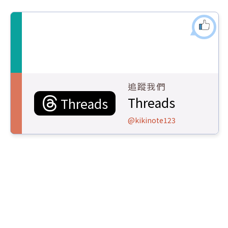
追蹤我們
Threads
Threads
@kikinote123