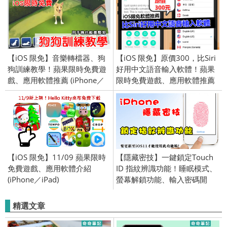
(Android/iOS)
【iOS 限免】音樂轉檔器、狗
【iOS 限免】原價300，比Siri
狗訓練教學！蘋果限時免費遊
好用中文語音輸入軟體！蘋果
戲、應用軟體推薦 (iPhone／
限時免費遊戲、應用軟體推薦
iPad) 2018/04/30
(iPhone／iPad) 2017/9/25
【iOS 限免】11/09 蘋果限時
【隱藏密技】一鍵鎖定Touch
免費遊戲、應用軟體介紹
ID 指紋辨識功能！睡眠模式、
(iPhone／iPad)
螢幕解鎖功能、輸入密碼開
鎖、iOS11新功能、iPhone
8、iPhone X
精選文章