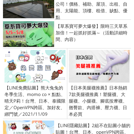
公司！價格、補助、屋頂、出租、自
用、太陽能、頂樓、租借、缺點、優
點
【草系寶可夢大爆發】限時三天草系
加倍！一起抓好抓滿～（活動詳細時
間、內容）
【LINE免費貼圖】熊大兔兔的
【日本美腿襪推薦】日本熱銷
冬季生活、momo co × 點點、
7款美腿襪推薦！塑腿襪、大
晴天P莉！台灣、日本、泰國限
腿襪、小腿襪、腳底按摩襪、
定／OpenVPN跨區、加好友、
翹臀款、內搭褲、壓力襪、日
綁門號／2021/11/09
本必買
【LINE隱藏貼圖】2組不在貼圖小舖的
貼圖！台灣、日本、openVPN跨區、