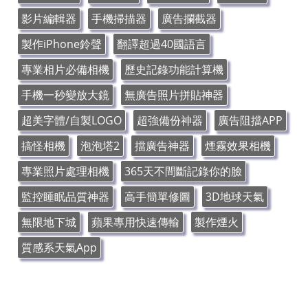
影片編輯器
手機掃描器
廣告攔截器
製作iPhone鈴聲
翻譯超過40國語言
專業相片必備相機
歷史記錄功能計算機
手機一秒變放大鏡
無廣告照片拼貼神器
超美字體/自製LOGO
超強備份神器
廣告阻擋APP
搞怪相機
泡泡塔2
擋廣告神器
煙霧效果相機
專業照片處理相機
365天不間斷記錄你的臉
監控睡眠品質神器
高手簡單修圖
3D地球天氣
無限地下城
蘋果專用快速傳輸
製作煙火
質感系天氣App