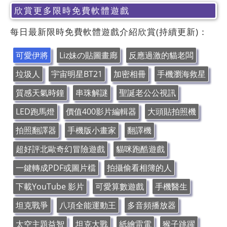
欣賞更多限時免費軟體遊戲
每日最新限時免費軟體遊戲介紹欣賞(持續更新)：
可愛伊將
Liz妹の貼圖畫廊
反應過激的貓老闆
垃圾人
宇宙明星BT21
加密相冊
手機瀏海救星
質感天氣時鐘
串珠解謎
聖誕老公公視訊
LED跑馬燈
價值400影片編輯器
大頭貼拍照機
拍照翻譯器
手機版小畫家
翻譯機
超好評北歐奇幻冒險遊戲
貓咪跑酷遊戲
一鍵轉成PDF或圖片檔
拍攝偷看相簿的人
下載YouTube 影片
可愛算數遊戲
手機醫生
坦克戰爭
八項全能運動王
多音頻播放器
太空主題益智
坦克大戰
紙繪雷電
猴子跳躍