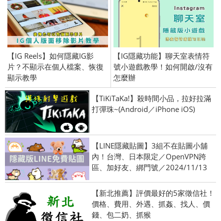
【IG Reels】如何隱藏IG影
【IG隱藏功能】聊天室表情符
片？不顯示在個人檔案、恢復
號小遊戲教學！如何開啟/沒有
顯示教學
怎麼辦
【TiKiTaKa!】殺時間小品，拉好拉滿
打彈珠~(Android／iPhone iOS)
【LINE隱藏貼圖】3組不在貼圖小舖
內！台灣、日本限定／OpenVPN跨
區、加好友、綁門號／2024/11/13
【新北推薦】評價最好的5家徵信社！
價格、費用、外遇、抓姦、找人、價
錢、包二奶、抓猴