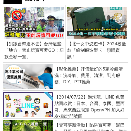
【別跟台幣過不去】台灣這些
【北一女中悠遊卡】2024校徽
「地方」禁止玩寶可夢GO！罰
款「綠制服造型卡」預購資
款金額一覽。
訊！
【彰化推薦】評價最好的5家冷氣清
洗！洗冷氣、費用、清潔、到府服
務、DIY、PTT推薦
【2014/07/22】泡泡龍、LINE 免費
貼圖欣賞！日本、台灣、泰國、墨西
哥、馬來西亞限定 OpenVPN 加入好
友/綁定門號圖
【寶可夢新活動】陷阱寶可夢「泥巴