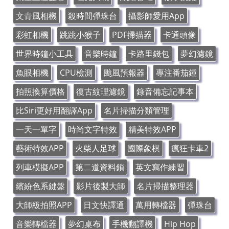
文青風相機
殺時間彈珠台
攝影師愛用App
彩虹相機
跳跳小猴子
PDF掃描器
卡通頭像
世界時鐘小工具
音樂時鐘
卡路里錢包
夢幻濾鏡
魚眼相機
CPU檢測
颱風預報器
專注番茄鍾
拍照換算價格
復古紋理濾鏡
錄音備忘記事本
比Siri更好用翻譯App
名片掃描分類管理
一天一單字
時尚文字特效
精美特效APP
藝術特效APP
火柴人足球
國際象棋
瘋狂卡車2
列車模擬APP
第二道資料鎖
英文寫作練習
繽紛色系鍵盤
影片後製大師
名片掃描整理器
大師級拍照APP
日文快譯通
萬用轉檔器
彈珠台
音樂轉檔器
夢幻桌布
手機翻譯機
Hip Hop