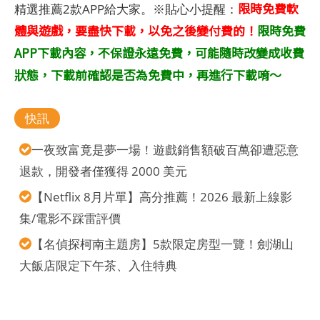
限時免費軟
精選推薦2款APP給大家。※貼心小提醒：
體與遊戲，要盡快下載，以免之後變付費的！
限時免費
APP下載內容，不保證永遠免費，可能隨時改變成收費
狀態，下載前確認是否為免費中，再進行下載唷～
快訊
一夜致富竟是夢一場！遊戲銷售額破百萬卻遭惡意
退款，開發者僅獲得 2000 美元
【Netflix 8月片單】高分推薦！2026 最新上線影
集/電影不踩雷評價
【名偵探柯南主題房】5款限定房型一覽！劍湖山
大飯店限定下午茶、入住特典