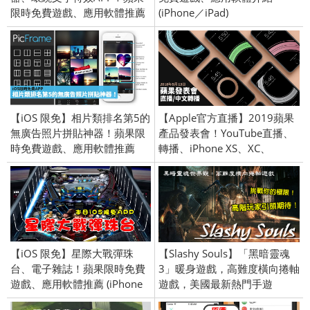
限時免費遊戲、應用軟體推薦
(iPhone／iPad)
(iPhone／iPad) 2018/08/06
【iOS 限免】相片類排名第5的
【Apple官方直播】2019蘋果
無廣告照片拼貼神器！蘋果限
產品發表會！YouTube直播、
時免費遊戲、應用軟體推薦
轉播、iPhone XS、XC、
(iPhone／iPad) 2018/03/14
AirPods 2
【iOS 限免】星際大戰彈珠
【Slashy Souls】「黑暗靈魂
台、電子雜誌！蘋果限時免費
3」暖身遊戲，高難度橫向捲軸
遊戲、應用軟體推薦 (iPhone
遊戲，美國最新熱門手遊
／iPad) 2018/05/02
APP，內附APK檔案下載