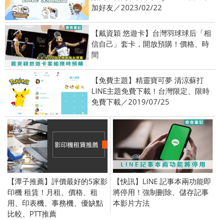
加好友／2023/02/22
【戴資穎 悠遊卡】台灣羽球球后「相
信自己」套卡，開放預購！價格、時
間
【免費主題】精靈寶可夢 清涼蘇打
LINE主題免費下載！台灣限定、限時
免費下載／2019/07/25
【潭子推薦】評價最好的5家影
【快訊】LINE 記事本兩功能即
印機 租賃！月租、價格、租
將停用！強制刪除、儲存記事
用、印表機、事務機、優缺點
本影片方法
比較、PTT推薦