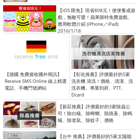
【iOS 限免】現省808元！便便養成遊
戲，無敵可愛！蘋果限時免費遊戲、
應用軟體介紹 (iPhone／iPad)
2016/1/18
【德國 免費接收國外簡訊】
【彰化推薦】評價最好的5家
Receive SMS Online 線上精選
洗衣機 清洗！價格、清潔、洗
電話、手機門號網站
洗衣機、專業到府、PTT、
Dcard
【新莊推薦】評價最好的3家除蟲公
司！除白蟻、除蟑螂、除跳蚤、除螞
蟻、除老鼠、除蚊子、價格
【台中 推薦】評價最好的5家太陽能