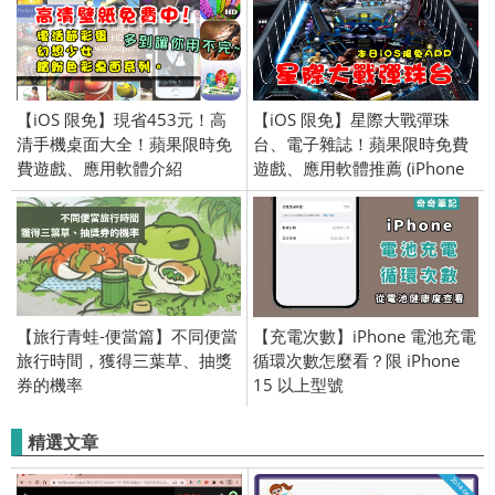
學。
【iOS 限免】現省453元！高
【iOS 限免】星際大戰彈珠
清手機桌面大全！蘋果限時免
台、電子雜誌！蘋果限時免費
費遊戲、應用軟體介紹
遊戲、應用軟體推薦 (iPhone
(iPhone／iPad) 2016/4/26
／iPad) 2018/05/02
【旅行青蛙-便當篇】不同便當
【充電次數】iPhone 電池充電
旅行時間，獲得三葉草、抽獎
循環次數怎麼看？限 iPhone
券的機率
15 以上型號
精選文章