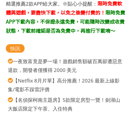
限時免費軟
精選推薦2款APP給大家。※貼心小提醒：
體與遊戲，要盡快下載，以免之後變付費的！
限時免費
APP下載內容，不保證永遠免費，可能隨時改變成收費
狀態，下載前確認是否為免費中，再進行下載唷～
快訊
一夜致富竟是夢一場！遊戲銷售額破百萬卻遭惡意
退款，開發者僅獲得 2000 美元
【Netflix 8月片單】高分推薦！2026 最新上線影
集/電影不踩雷評價
【名偵探柯南主題房】5款限定房型一覽！劍湖山
大飯店限定下午茶、入住特典