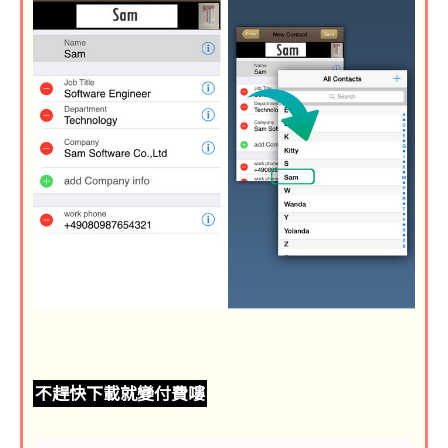
不趕快下載就變付費嘍