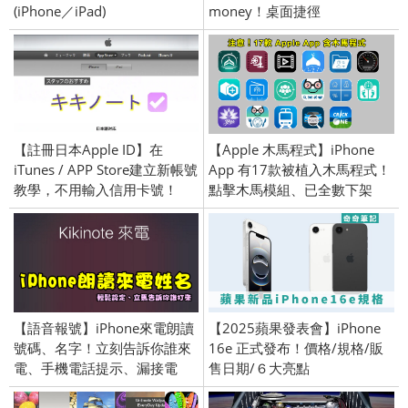
(iPhone／iPad)
money！桌面捷徑
【註冊日本Apple ID】在
【Apple 木馬程式】iPhone
iTunes / APP Store建立新帳號
App 有17款被植入木馬程式！
教學，不用輸入信用卡號！
點擊木馬模組、已全數下架
【語音報號】iPhone來電朗讀
【2025蘋果發表會】iPhone
號碼、名字！立刻告訴你誰來
16e 正式發布！價格/規格/販
電、手機電話提示、漏接電
售日期/６大亮點
話、iPhone 全系列手機設定教