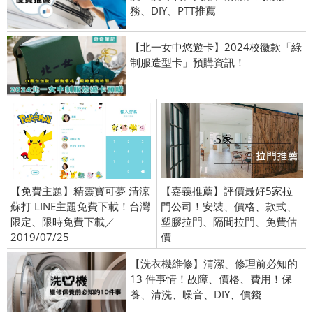
務、DIY、PTT推薦
【北一女中悠遊卡】2024校徽款「綠
制服造型卡」預購資訊！
【免費主題】精靈寶可夢 清涼
【嘉義推薦】評價最好5家拉
蘇打 LINE主題免費下載！台灣
門公司！安裝、價格、款式、
限定、限時免費下載／
塑膠拉門、隔間拉門、免費估
2019/07/25
價
【洗衣機維修】清潔、修理前必知的
13 件事情！故障、價格、費用！保
養、清洗、噪音、DIY、價錢