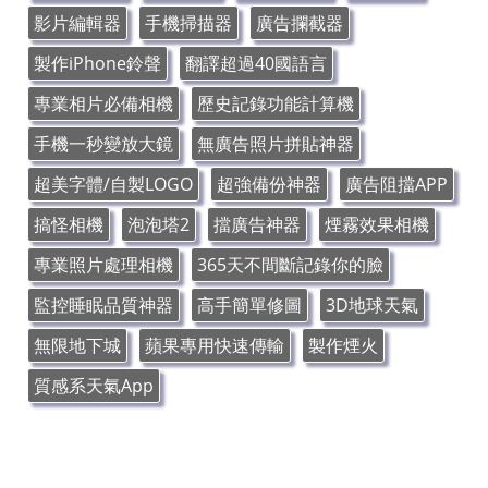
影片編輯器
手機掃描器
廣告攔截器
製作iPhone鈴聲
翻譯超過40國語言
專業相片必備相機
歷史記錄功能計算機
手機一秒變放大鏡
無廣告照片拼貼神器
超美字體/自製LOGO
超強備份神器
廣告阻擋APP
搞怪相機
泡泡塔2
擋廣告神器
煙霧效果相機
專業照片處理相機
365天不間斷記錄你的臉
監控睡眠品質神器
高手簡單修圖
3D地球天氣
無限地下城
蘋果專用快速傳輸
製作煙火
質感系天氣App