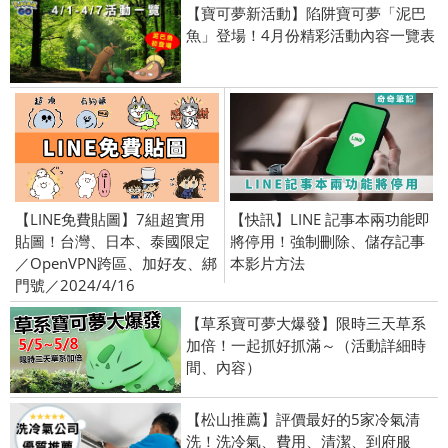
【寶可夢新活動】陷阱寶可夢「泥巴
魚」登場！4月份精彩活動內容一覽表
【LINE免費貼圖】7組超實用
【快訊】LINE 記事本兩功能即
貼圖！台灣、日本、泰國限定
將停用！強制刪除、儲存記事
／OpenVPN跨區、加好友、綁
本影片方法
門號／2024/4/16
【草系寶可夢大爆發】限時三天草系
加倍！一起抓好抓滿～（活動詳細時
間、內容）
【松山推薦】評價最好的5家冷氣清
洗！洗冷氣、費用、清潔、到府服