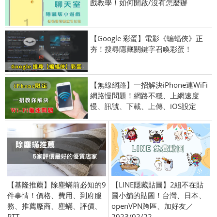
戲教學！如何開啟/沒有怎麼辦
【Google 彩蛋】電影《蝙蝠俠》正
夯！搜尋隱藏關鍵字召喚彩蛋！
【無線網路】一招解決iPhone連WiFi
網路慢問題！網路不穩、上網速度
慢、訊號、下載、上傳、iOS設定
【基隆推薦】除塵蟎前必知的9
【LINE隱藏貼圖】2組不在貼
件事情！價格、費用、到府服
圖小舖的貼圖！台灣、日本、
務、推薦廠商、塵蟎、評價、
openVPN跨區、加好友／
PTT
2023/02/22