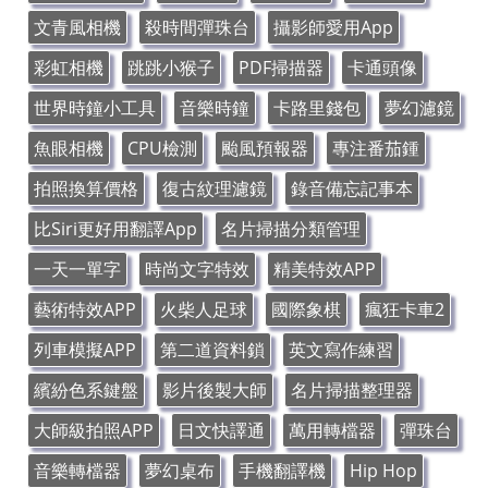
文青風相機
殺時間彈珠台
攝影師愛用App
彩虹相機
跳跳小猴子
PDF掃描器
卡通頭像
世界時鐘小工具
音樂時鐘
卡路里錢包
夢幻濾鏡
魚眼相機
CPU檢測
颱風預報器
專注番茄鍾
拍照換算價格
復古紋理濾鏡
錄音備忘記事本
比Siri更好用翻譯App
名片掃描分類管理
一天一單字
時尚文字特效
精美特效APP
藝術特效APP
火柴人足球
國際象棋
瘋狂卡車2
列車模擬APP
第二道資料鎖
英文寫作練習
繽紛色系鍵盤
影片後製大師
名片掃描整理器
大師級拍照APP
日文快譯通
萬用轉檔器
彈珠台
音樂轉檔器
夢幻桌布
手機翻譯機
Hip Hop