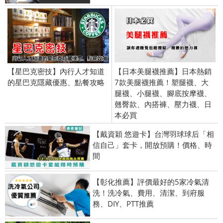
【星巴克密技】內行人才知道
【日本美腿襪推薦】日本熱銷
的星巴克隱藏優惠、點餐攻略
7款美腿襪推薦！塑腿襪、大
腿襪、小腿襪、腳底按摩襪、
翹臀款、內搭褲、壓力襪、日
本必買
【戴資穎 悠遊卡】台灣羽球球后「相
信自己」套卡，開放預購！價格、時
間
【彰化推薦】評價最好的5家冷氣清
洗！洗冷氣、費用、清潔、到府服
務、DIY、PTT推薦