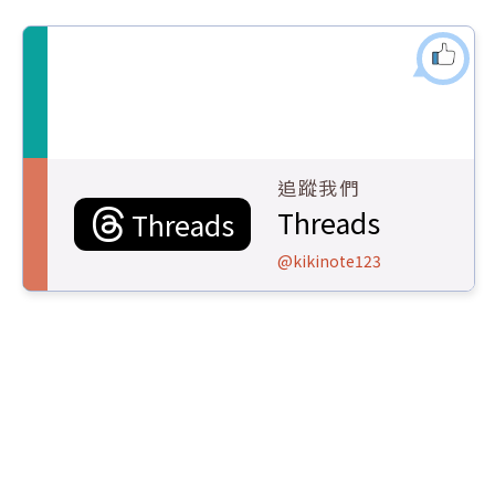
追蹤我們
Threads
Threads
@kikinote123