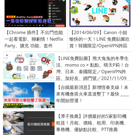
【Chrome 插件】不出門也能
【2014/06/09】Canon 小姐
一起看電影、聊劇情！Netflix
愉快的一天！LINE 免費貼圖欣
Party、擴充 功能、套件
賞！韓國限定/OpenVPN跨區
【LINE免費貼圖】熊大兔兔的冬季生
活、momo co × 點點、晴天P莉！台
灣、日本、泰國限定／OpenVPN跨
區、加好友、綁門號／2021/11/09
【台鐵最新消息】新增恆春支線！未
來有機會搭火車直達墾丁？最快 ____
年開始營運！
【潭子推薦】評價最好的5家影印機
租賃！月租、價格、租用、印表機、
事務機、優缺點比較、PTT推薦