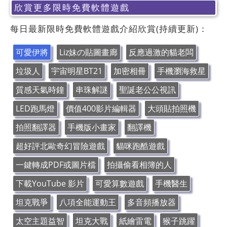
欣賞更多限時免費軟體遊戲
每日最新限時免費軟體遊戲介紹欣賞(持續更新)：
可愛伊將
Liz妹の貼圖畫廊
反應過激的貓老闆
垃圾人
宇宙明星BT21
加密相冊
手機瀏海救星
質感天氣時鐘
串珠解謎
聖誕老公公視訊
LED跑馬燈
價值400影片編輯器
大頭貼拍照機
拍照翻譯器
手機版小畫家
翻譯機
超好評北歐奇幻冒險遊戲
貓咪跑酷遊戲
一鍵轉成PDF或圖片檔
拍攝偷看相簿的人
下載YouTube 影片
可愛算數遊戲
手機醫生
坦克戰爭
八項全能運動王
多音頻播放器
太空主題益智
坦克大戰
紙繪雷電
猴子跳躍