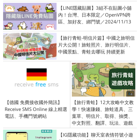
【LINE隱藏貼圖】3組不在貼圖小舖
內！台灣、日本限定／OpenVPN跨
區、加好友、綁門號／2024/11/13
【旅行青蛙-明信片篇】中國之旅明信
片大公開！旅蛙照片、旅行明信片、
中國景點、青蛙去哪玩 持續更新
【德國 免費接收國外簡訊】
【旅行青蛙】12大攻略中文教
Receive SMS Online 線上精選
學！快速賺錢、旅蛙道具、三
電話、手機門號網站
葉草、明信片、取得、抽獎、
中文對照、翻譯、玩法、遊戲
【IG隱藏功能】聊天室表情符號小遊