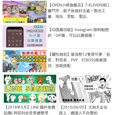
【OPEN小將旗艦店】7-ELEVEN湖口
廠門市，親子旅遊好去處！觀光工
廠、地址、景點、電話。
【IG隱藏功能】Instagram 限時動態
的「GIF圖」可以以圖搜圖！
【屬性相剋】最強勢12隻寶可夢「剋
星」對照表，PVP、打BOSS推薦寶
貝、技能搭配
【2018年5月】LINE 國外免費
【2015/06/05】大熱天走在
貼圖( 跨區到全世界總整理
路上，總讓人不自覺的