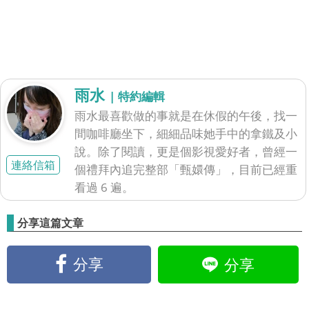
雨水
| 特約編輯
雨水最喜歡做的事就是在休假的午後，找一
間咖啡廳坐下，細細品味她手中的拿鐵及小
說。除了閱讀，更是個影視愛好者，曾經一
連絡信箱
個禮拜內追完整部「甄嬛傳」，目前已經重
看過 6 遍。
分享這篇文章
分享
分享