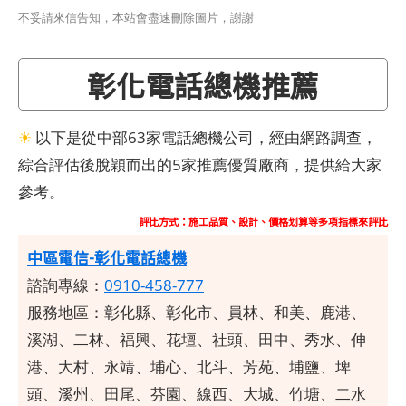
不妥請來信告知，本站會盡速刪除圖片，謝謝
彰化電話總機推薦
☀
以下是從中部63家電話總機公司，經由網路調查，
綜合評估後脫穎而出的5家推薦優質廠商，提供給大家
參考。
評比方式：施工品質、設計、價格划算等多項指標來評比
中區電信-彰化電話總機
諮詢專線：
0910-458-777
服務地區：彰化縣、彰化市、員林、和美、鹿港、
溪湖、二林、福興、花壇、社頭、田中、秀水、伸
港、大村、永靖、埔心、北斗、芳苑、埔鹽、埤
頭、溪州、田尾、芬園、線西、大城、竹塘、二水