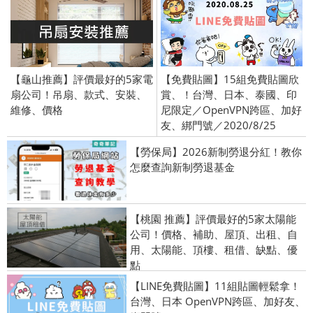
【龜山推薦】評價最好的5家電
【免費貼圖】15組免費貼圖欣
扇公司！吊扇、款式、安裝、
賞、！台灣、日本、泰國、印
維修、價格
尼限定／OpenVPN跨區、加好
友、綁門號／2020/8/25
【勞保局】2026新制勞退分紅！教你
怎麼查詢新制勞退基金
【桃園 推薦】評價最好的5家太陽能
公司！價格、補助、屋頂、出租、自
用、太陽能、頂樓、租借、缺點、優
點
【LINE免費貼圖】11組貼圖輕鬆拿！
台灣、日本 OpenVPN跨區、加好友、