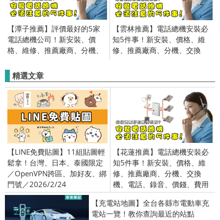
【潭子推薦】評價最好的5家
【雲林推薦】電話總機安裝必
電話總機公司！新安裝、價
知5件事！新安裝、價格、維
格、維修、推薦廠商、分機、
修、推薦廠商、分機、交換
交換機、電話、錄音、價錢、
機、電話、錄音、價錢、費用
費用
精選文章
【LINE免費貼圖】11組貼圖輕
【花蓮推薦】電話總機安裝必
鬆拿！台灣、日本、泰國限定
知5件事！新安裝、價格、維
／OpenVPN跨區、加好友、綁
修、推薦廠商、分機、交換
門號／2026/2/24
機、電話、錄音、價錢、費用
【充電站地圖】全台各縣市電動車充
電站一覽！教你查詢最近的站點