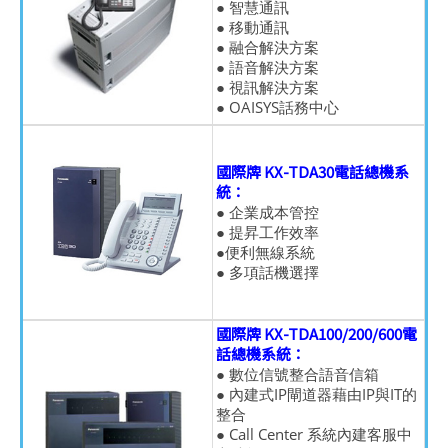
● 智慧通訊
● 移動通訊
● 融合解決方案
● 語音解決方案
● 視訊解決方案
● OAISYS話務中心
國際牌 KX-TDA30電話總機系
統：
● 企業成本管控
● 提昇工作效率
●便利無線系統
● 多項話機選擇
國際牌 KX-TDA100/200/600電
話總機系統：
● 數位信號整合語音信箱
● 內建式IP閘道器藉由IP與IT的
整合
● Call Center 系統內建客服中