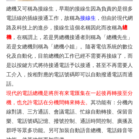
總機又可稱為接線生，早期的接線生因為負責的是很多
電話線的插線接通工作，故稱為
接線生
，但由於現代網
總
路及科技上的進步，接線生這個名稱因此而改稱為
機
，在稱謂上，若是男總機接通者則稱為「總機先生」
若是女總機則稱為「總機小姐」。隨著電信系統的數位
化及自動化，目前總機的工作已經不需要再接線了，而
是以按鍵方式將待接通電話予以接通，甚至不再需要人
工介入，按相對應的電話號碼即可以自動撥通電話而通
話。
現代的電話總機是將所有來電匯集在一起後再轉接至分
機，也允許電話在分機間轉來轉去。
其功能有：分機內
線對講、三方通話、會議電話、忙線自動轉接、保留音
樂、電話號碼記憶、撥號控制、通話時間控制、廣播及
群呼等眾多功能。另可加裝自動語音總機、電話錄音等