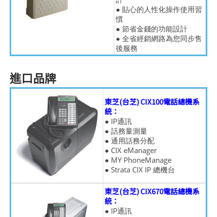
● 貼心的人性化操作使用習
慣
● 節省金錢的功能設計
● 全省經銷網路為您同步售
後服務
進口品牌
東芝(台芝) CIX100電話總機系
統：
● IP通訊
● 話務量測量
● 通用話務分配
● CIX eManager
● MY PhoneManage
● Strata CIX IP 總機台
東芝(台芝) CIX670電話總機系
統：
● IP通訊