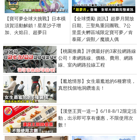
【寶可夢全球大挑戰】日本橫
【全球獎勵 資訊】超夢月開放
須賀活動解鎖！星星沙子增
日期、三聖鳥重回團戰、7公
加、火焰日、超夢日
里蛋夫孵區域限定寶可夢／肯
泰羅／袋獸／魔牆人偶
【桃園推薦】評價最好的3家拉網路線
公司！牽網路線、價格、費用、網路
線、室內網路拉線工程
【尷尬情形】女生最尷尬的6種窘境，
真想找個地洞鑽進去！
【漢堡王買一送一】6/18-8/12限定活
動，出示即可享有優惠，不限使用次
數！