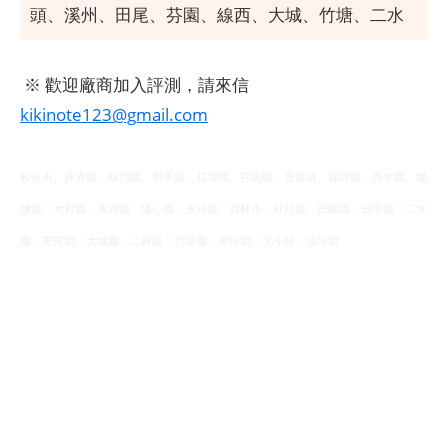
頭、溪州、田尾、芬園、線西、大城、竹塘、二水
※ 歡迎廠商加入評測，請來信
kikinote123@gmail.com
彰化市、伸港鄉、線西鄉、和美鎮、花壇鄉、芬園鄉、鹿港鎮、福興鄉、秀水鄉、埔
鹽鄉、大村鄉、溪湖鎮、埔心鄉、永靖鄉、員林市、社頭鄉、田園鄉、田中鎮、二水
鄉、芳苑鄉、大城鄉、二林鎮、竹塘鄉、埤頭鄉、北斗鎮、溪頭鄉