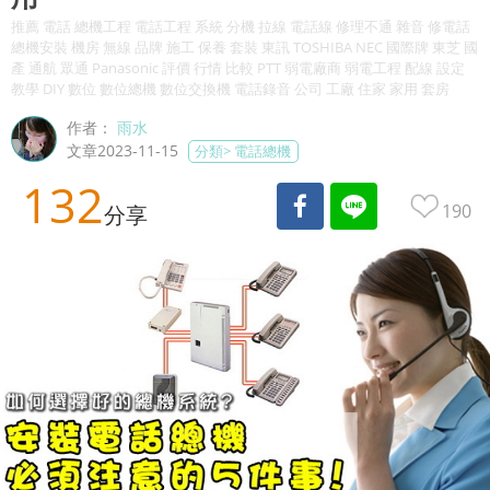
推薦 電話 總機工程 電話工程 系統 分機 拉線 電話線 修理不通 雜音 修電話
總機安裝 機房 無線 品牌 施工 保養 套裝 東訊 TOSHIBA NEC 國際牌 東芝 國
產 通航 眾通 Panasonic 評價 行情 比較 PTT 弱電廠商 弱電工程 配線 設定
教學 DIY 數位 數位總機 數位交換機 電話錄音 公司 工廠 住家 家用 套房
作者：
雨水
文章2023-11-15
分類>
電話總機
132
190
分享