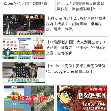
)OpenVPN／綁門號圖欣賞
想......LINE插畫家每日繪畫貼
圖作品！原創精彩連載中！
【iPhone 設定】2步驟把喜歡的圖片
設為手機桌面！鎖屏畫面、桌布設
定、照片、教學。
【FB騙讚粉絲團】大家別再上當了！
送貼圖、抽機票、利用愛心的假購物
文宣，全都破解！
【Android 備份】安卓手機備份新選
擇、Google One 備份上線！