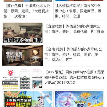
【液化危機】土壤液化區大公
【名偵探柯南展】南投921會
開！原因、定義、3大應變措
展中心！售票、限定商品、展
施，一次看懂！
期、時間、交通
【宜蘭推薦】評價最好的5家搬家公
司！價格、費用、免費估價、PTT推薦
【台南 推薦】評價最好的5家壁紙 公
司！價格、壁貼、樣式、圖案、施
工、壁紙貼、PTT
【iOS 限免】兩款剪輯App推薦！蘋果
限時免費遊戲、應用軟體推薦 (iPhone
／iPad) 2017/2/22