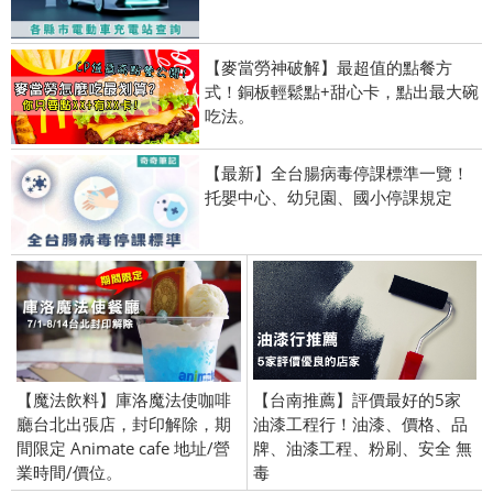
【麥當勞神破解】最超值的點餐方
式！銅板輕鬆點+甜心卡，點出最大碗
吃法。
【最新】全台腸病毒停課標準一覽！
托嬰中心、幼兒園、國小停課規定
【魔法飲料】庫洛魔法使咖啡
【台南推薦】評價最好的5家
廳台北出張店，封印解除，期
油漆工程行！油漆、價格、品
間限定 Animate cafe 地址/營
牌、油漆工程、粉刷、安全 無
業時間/價位。
毒