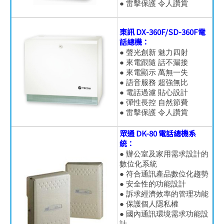
● 雷擊保護 令人讚賞
東訊 DX-360F/SD-360F電
話總機：
● 聲光創新 魅力四射
● 來電跟隨 話不漏接
● 來電顯示 萬無一失
● 語音服務 超強無比
● 電話過濾 貼心設計
● 彈性長控 自然節費
● 雷擊保護 令人讚賞
眾通 DK-80 電話總機系
統：
● 辦公室及家用需求設計的
數位化系統
● 符合通訊產品數位化趨勢
● 安全性的功能設計
● 訴求經濟效率的管理功能
● 保護個人隱私權
● 國內通訊環境需求功能設
計