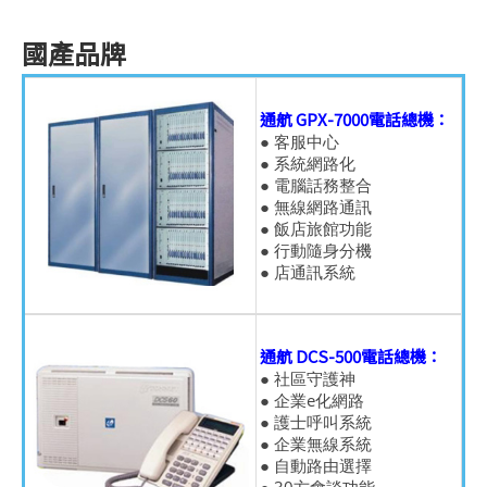
國產品牌
通航 GPX-7000電話總機：
● 客服中心
● 系統網路化
● 電腦話務整合
● 無線網路通訊
● 飯店旅館功能
● 行動隨身分機
● 店通訊系統
通航 DCS-500電話總機：
● 社區守護神
● 企業e化網路
● 護士呼叫系統
● 企業無線系統
● 自動路由選擇