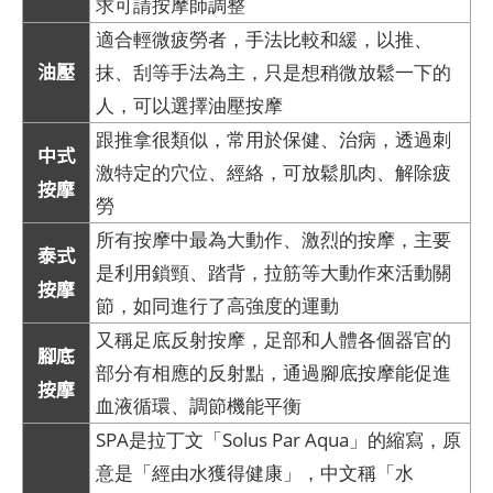
求可請按摩師調整
適合輕微疲勞者，手法比較和緩，以推、
油壓
抹、刮等手法為主，只是想稍微放鬆一下的
人，可以選擇油壓按摩
跟推拿很類似，常用於保健、治病，透過刺
中式
激特定的穴位、經絡，可放鬆肌肉、解除疲
按摩
勞
所有按摩中最為大動作、激烈的按摩，主要
泰式
是利用鎖頸、踏背，拉筋等大動作來活動關
按摩
節，如同進行了高強度的運動
又稱足底反射按摩，足部和人體各個器官的
腳底
部分有相應的反射點，通過腳底按摩能促進
按摩
血液循環、調節機能平衡
SPA是拉丁文「Solus Par Aqua」的縮寫，原
意是「經由水獲得健康」，中文稱「水