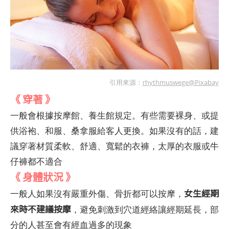
引用來源：
rhythmuswege@Pixabay
《 穿著 》
一般會根據按摩館、養生館規定。有些需要裸身、或提
供浴袍、和服、桑拿服給客人更換。如果沒有的話，建
議穿著材質柔軟、舒適、寬鬆的衣褲，太厚的衣服或牛
仔褲都不適合
《 身體狀況 》
女生經期
一般人如果沒有嚴重外傷、骨折都可以按摩，
來時不建議按摩
，避免刺激到穴道經絡讓經期延長，部
分的人甚至會有經血過多的現象