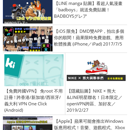
【LINE manga 貼圖】看超人氣漫畫
「badboys」就送免費貼圖！
BADBOYSグレア
【iOS 限免】DMD雙APP，拍出多個
你的順間！蘋果限時免費遊戲、應用
軟體推薦 (iPhone／iPad) 2017/7/5
【免費跨國VPN】 免root 不用
【隱藏貼圖】NIKE × 熊大
註冊 ! 跨香港/新加坡/西班牙/
&LINE明星聯名！日本限定／
義大利 VPN One Click
openVPN跨區、加好友／
(Android)
2019/2/27
【Apple】蘋果可能會推出Windows
版應用程式！音樂、遊戲程式、Xbox