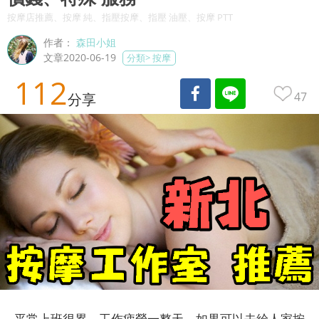
按摩店推薦、按摩 純、指壓按摩、指壓 油壓、按摩 PTT
作者：
森田小姐
文章2020-06-19
分類>
按摩
112
47
分享
平常上班很累、工作疲勞一整天，如果可以去給人家按