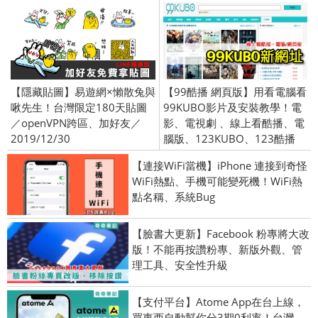
【隱藏貼圖】易遊網×懶散兔與
【99酷播 網頁版】用看電腦看
啾先生！台灣限定180天貼圖
99KUBO影片及安裝教學！電
／openVPN跨區、加好友／
影、電視劇 、線上看酷播、電
2019/12/30
腦版、123KUBO、123酷播
【連接WiFi當機】iPhone 連接到奇怪
WiFi熱點、手機可能變死機！WiFi熱
點名稱、系統Bug
【臉書大更新】Facebook 粉專將大改
版！不能再按讚粉專、新版外觀、管
理工具、安全性升級
【支付平台】Atome App在台上線，
買東西自動幫你分3期0利率！台灣