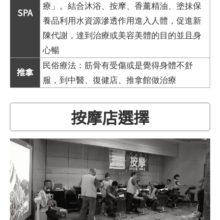
療」。結合沐浴、按摩、香薰精油、塗抹保
SPA
養品利用水資源滲透作用進入人體，促進新
陳代謝，達到治療或美容美體的目的並且身
心暢
民俗療法：筋骨有受傷或是覺得身體不舒
推拿
服，到中醫、復健店、推拿館做治療
按摩店選擇