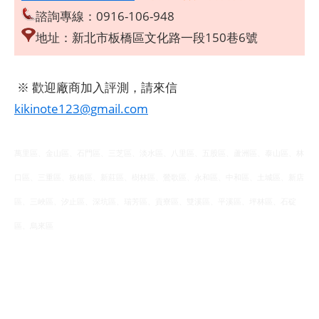
諮詢專線：0916-106-948
地址：新北市板橋區文化路一段150巷6號
※ 歡迎廠商加入評測，請來信
kikinote123@gmail.com
萬里區、金山區、石門區、三芝區、淡水區、八里區、五股區、蘆洲區、泰山區、林
口區、三重區、板橋區、新莊區、樹林區、鶯歌區、永和區、中和區、土城區、新店
區、三峽區、汐止區、深坑區、瑞芳區、貢寮區、雙溪區、平溪區、坪林區、石碇
區、烏來區