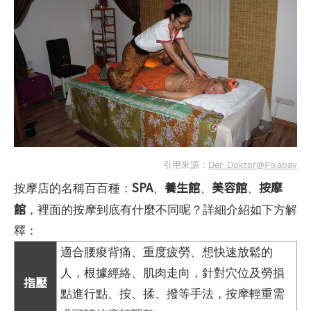
引用來源：
Der_Doktor@Pixabay
SPA
養生館
美容館
按摩
按摩店的名稱百百種：
、
、
、
館
，裡面的按摩到底有什麼不同呢？詳細介紹如下方解
釋：
適合腰痠背痛、重度疲勞、想快速放鬆的
人，根據經絡、肌肉走向，針對穴位及勞損
指壓
點進行點、按、揉、撥等手法，按摩輕重需