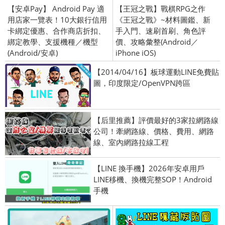
【安卓Pay】 Android Pay 適
【王冠之戰】戰棋RPG之作
用店家一覽表！10大銀行信用
《王冠之戰》~材料圖鑑、新
卡綁定優惠、合作商店折扣、
手入門、速刷首刷、角色評
綁定教學、支援機種／機型
價、攻略彙整(Android／
(Android/安卓)
iPhone iOS)
【2014/04/16】板球運動LINE免費貼
圖，印度限定/OpenVPN跨區
【后里推薦】評價最好的3家拉網路線
公司！牽網路線、價格、費用、網路
線、室內網路拉線工程
【LINE 換手機】2026年安卓用戶
LINE移機、換機完整SOP！Android
手機