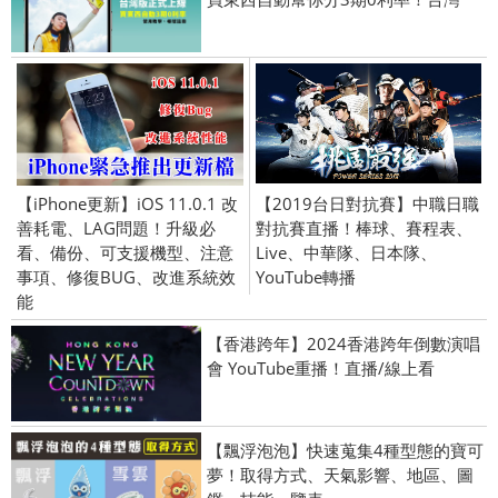
【iPhone更新】iOS 11.0.1 改
【2019台日對抗賽】中職日職
善耗電、LAG問題！升級必
對抗賽直播！棒球、賽程表、
看、備份、可支援機型、注意
Live、中華隊、日本隊、
事項、修復BUG、改進系統效
YouTube轉播
能
【香港跨年】2024香港跨年倒數演唱
會 YouTube重播！直播/線上看
【飄浮泡泡】快速蒐集4種型態的寶可
夢！取得方式、天氣影響、地區、圖