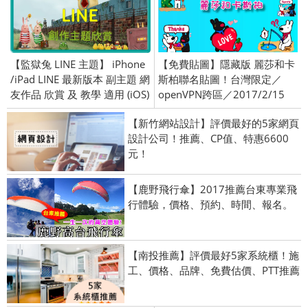
【監獄兔 LINE 主題】 iPhone
【免費貼圖】隱藏版 麗莎和卡
/iPad LINE 最新版本 副主題 網
斯柏聯名貼圖！台灣限定／
友作品 欣賞 及 教學 適用 (iOS)
openVPN跨區／2017/2/15
【新竹網站設計】評價最好的5家網頁
設計公司！推薦、CP值、特惠6600
元！
【鹿野飛行傘】2017推薦台東專業飛
行體驗，價格、預約、時間、報名。
【南投推薦】評價最好5家系統櫃！施
工、價格、品牌、免費估價、PTT推薦