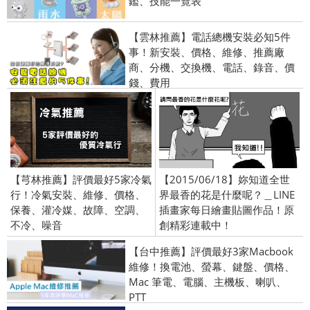
鑑、技能一覽表
【雲林推薦】電話總機安裝必知5件
事！新安裝、價格、維修、推薦廠
商、分機、交換機、電話、錄音、價
錢、費用
【芎林推薦】評價最好5家冷氣
【2015/06/18】妳知道全世
行！冷氣安裝、維修、價格、
界最香的花是什麼呢？＿LINE
保養、灌冷媒、故障、空調、
插畫家每日繪畫貼圖作品！原
不冷、噪音
創精彩連載中！
【台中推薦】評價最好3家Macbook
維修！換電池、螢幕、鍵盤、價格、
Mac 筆電、電腦、主機板、喇叭、
PTT