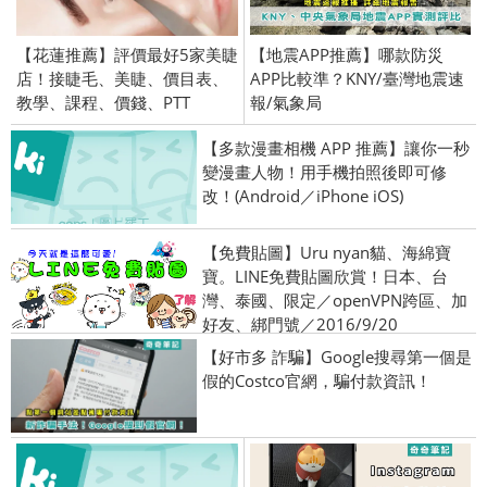
【花蓮推薦】評價最好5家美睫
【地震APP推薦】哪款防災
店！接睫毛、美睫、價目表、
APP比較準？KNY/臺灣地震速
教學、課程、價錢、PTT
報/氣象局
【多款漫畫相機 APP 推薦】讓你一秒
變漫畫人物！用手機拍照後即可修
改！(Android／iPhone iOS)
【免費貼圖】Uru nyan貓、海綿寶
寶。LINE免費貼圖欣賞！日本、台
灣、泰國、限定／openVPN跨區、加
好友、綁門號／2016/9/20
【好市多 詐騙】Google搜尋第一個是
假的Costco官網，騙付款資訊！