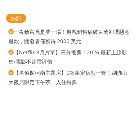
快訊
一夜致富竟是夢一場！遊戲銷售額破百萬卻遭惡意
退款，開發者僅獲得 2000 美元
【Netflix 8月片單】高分推薦！2026 最新上線影
集/電影不踩雷評價
【名偵探柯南主題房】5款限定房型一覽！劍湖山
大飯店限定下午茶、入住特典