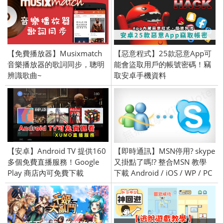
【免費播放器】Musixmatch
【惡意程式】25款惡意App可
音樂播放器的歌詞同步，聰明
能會盜取用戶的帳號密碼！竊
辨識歌曲~
取安卓手機資料
【安卓】Android TV 提供160
【即時通訊】MSN停用? skype
多個免費直播服務！Google
又掛點了嗎!? 整合MSN 教學
Play 商店內可免費下載
下載 Android / iOS / WP / PC
XUMO！