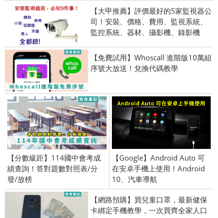
【大甲推薦】評價最好的5家監視器公
司！安裝、價格、費用、監視系統、
監控系統、器材、攝影機、錄影機
【免費試用】Whoscall 進階版10萬組
序號大放送！兌換代碼教學
【分數級距】114國中會考成
【Google】Android Auto 可
績查詢！答對題數對照表/分
在安卓手機上使用！Android
發/放榜
10、汽車導航
【網路預購】買兒童口罩，最新健保
卡綁定手機教學，一次買齊全家人口