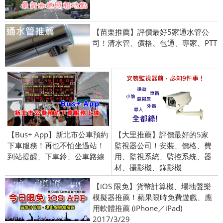
【苗栗推薦】評價最好5家通水管公
司！清水管、價格、包通、專家、PTT
【Bus+ App】新北市公車預約
【大里推薦】評價最好的5家
下車服務！再也不怕坐過站！
監視器公司！安裝、價格、費
到站提醒、下車鈴、公車路線
用、監視系統、監控系統、器
材、攝影機、錄影機
【iOS 限免】貨幣計算機、場地聲樂
模擬器推薦！蘋果限時免費遊戲、應
用軟體推薦 (iPhone／iPad)
2017/3/29