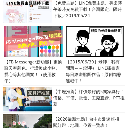
【免費主題】LINE免費主題、美樂蒂
午茶時光免費下載！台灣限定、限時
下載／2019/05/24
【FB Messenger新功能】更換
【2015/06/30】老師！我有
聊天室顏色、把讚換成小豬、
問題～～(舉手)＿LINE插畫家
愛心等其他圖案！（使用教
每日繪畫貼圖作品！原創精彩
學）
連載中！
【中壢推薦】評價最好的5間家具行！
價格、平價、批發、工廠直營、PTT推
薦
【2026最新地點】台中市測速照相、
闖紅燈，地圖、位置一覽表！