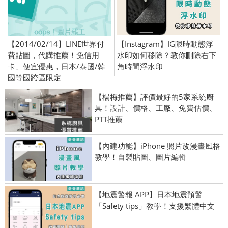
【2014/02/14】LINE世界付
【Instagram】IG限時動態浮
費貼圖，代購推薦！免信用
水印如何移除？教你刪除右下
卡、便宜優惠，日本/泰國/韓
角時間浮水印
國等國跨區限定
【楊梅推薦】評價最好的5家系統廚
具！設計、價格、工廠、免費估價、
PTT推薦
【內建功能】iPhone 照片改漫畫風格
教學！自製貼圖、圖片編輯
【地震警報 APP】日本地震預警
「Safety tips」教學！支援繁體中文