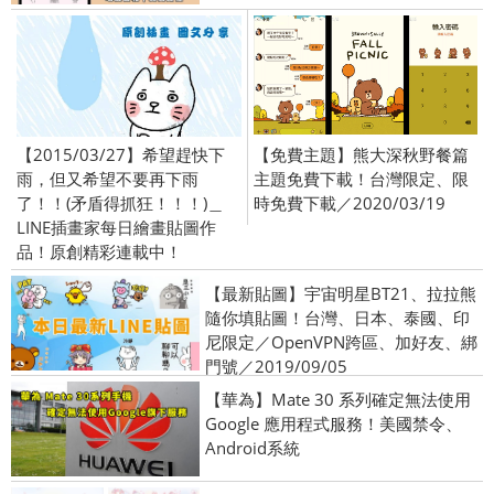
【2015/03/27】希望趕快下
【免費主題】熊大深秋野餐篇
雨，但又希望不要再下雨
主題免費下載！台灣限定、限
了！！(矛盾得抓狂！！！)＿
時免費下載／2020/03/19
LINE插畫家每日繪畫貼圖作
品！原創精彩連載中！
【最新貼圖】宇宙明星BT21、拉拉熊
隨你填貼圖！台灣、日本、泰國、印
尼限定／OpenVPN跨區、加好友、綁
門號／2019/09/05
【華為】Mate 30 系列確定無法使用
Google 應用程式服務！美國禁令、
Android系統