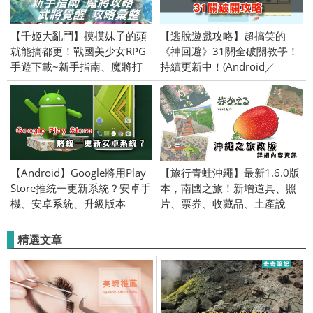
【千姬大亂鬥】摸摸妹子的頭
【逃脫遊戲攻略】超搞笑的
就能搞都更！戰國美少女RPG
《神回避》31關全破關教學！
手遊下載~新手指南、魔將打
持續更新中！(Android／
法、武將覺醒、攻略彙整
iPhone iOS)
(Android／iPhone iOS)
【Android】Google將用Play
【旅行青蛙沖繩】最新1.6.0版
Store推統一更新系統？安卓手
本，南國之旅！新增道具、照
機、安卓系統、升級版本
片、票券、收藏品、土產說
明！
精選文章