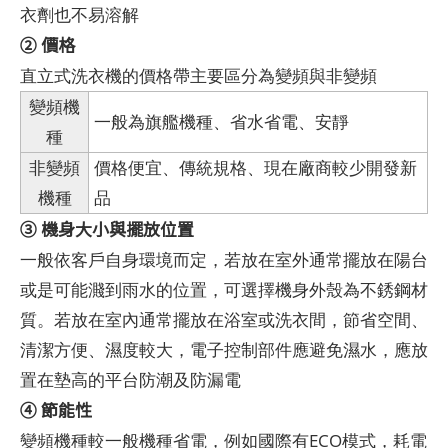
衣劑也不易溶解
② 價格
直立式洗衣機的價格帶主要區分為變頻與非變頻
變頻機
一般為旗艦機種、省水省電、安靜
種
非變頻
價格便宜、傳統規格、現在廠商較少開發新
機種
品
③ 機身大小與擺放位置
一般依客戶自身環境而定，若放在室外通常擺放在陽台
或是可能濺到雨水的位置，可選擇機身外殼為不銹鋼材
質。若放在室內通常擺放在浴室或洗衣間，節省空間、
清潔方便、濕度較大，電子控制部件應避免濕水，應放
置在墊高的平台防潮及防漏電
④ 節能性
變頻機種較一般機種省電，例如國際有ECO模式，耗電