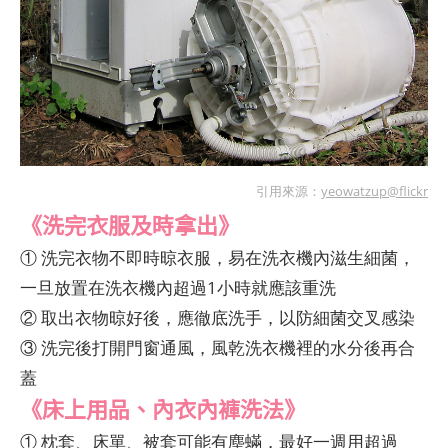
引用來源：
yeowatzup@flickr
《洗完衣服及時拿出》
① 洗完衣物不即時晾衣服，易在洗衣機內滋生細菌，
一旦放置在洗衣機內超過1小時就應該重洗
② 取出衣物晾好後，應徹底洗手，以防細菌交叉感染
③ 洗完後打開門窗通風，風乾洗衣機裡的水分後再合
蓋
《床上用品、內衣內褲洗法》
① 枕套、床單、被套可能有塵蟎，最好一週用超過