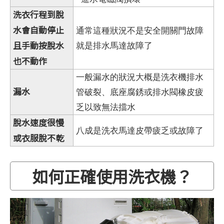
洗衣行程到脫
水會自動停止
通常這種狀況不是安全開關門故障
且手動按脫水
就是排水馬達故障了
也不動作
一般漏水的狀況大概是洗衣機排水
漏水
管破裂、底座腐銹或排水閥橡皮疲
乏以致無法擋水
脫水速度很慢
八成是洗衣馬達皮帶疲乏或故障了
或衣服脫不乾
如何正確使用洗衣機？