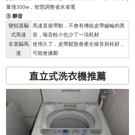
量僅300w，智慧調整省水省電
⑤ 靜音
變頻直驅
馬達直接帶動，不會有傳統皮帶齒輪的異
式馬達
音，噪音較小也少了一項耗材
非直驅馬
使用久了，皮帶鬆脫會產生噪音與耗材，
達
可能會擾鄰
直立式洗衣機推薦