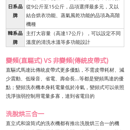
日系品
從9公斤至15公斤，品項選擇最多元，又以
牌
結合烘衣功能、蒸氣風乾功能的品項為高階
機種
韓系品
主打大容量（高達17公斤），可以設定不同
牌
溫度的清洗水溫等多功能設計
變頻(直驅式) VS 非變頻(傳統皮帶式)
直驅式馬達比傳統皮帶式更多優點，不需皮帶耗材、減
少震動、低噪音、省電、壽命長...等都是變頻馬達的優
點；變頻洗衣機本身耗電量低於冷氣，變頻式可以依照
洗淨強弱控制用電量多寡，達到省電目的
洗脫烘三合一
直立式和滾筒式的洗衣機都有推出洗脫烘三合一的機