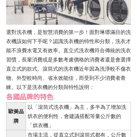
選對洗衣機，是智慧消費的第一步！面對琳瑯滿目的洗
衣機該如何下手呢？認識洗衣機的特性和分類，洗衣才
能不浪費水電又有效率。直立式洗衣機符合傳統的洗衣
習慣，長輩消費或是多數考慮價格的消費者還是會選擇
直立式的款式。滾筒式的洗衣機近年因為洗淨較不傷衣
物、外型較時尚、省水效能佳，而受到不少消費者青
睞。以下是洗衣機的分類與特性說明：
各國品牌的特色
以「滾筒式洗衣機」為主，多半為了增加洗
歐美品
烘衣的便利性，會建議搭配等量公斤數的
牌
「烘衣機」
市場主流，從直立式到滾筒式都有，公斤數