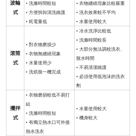
波輪
• 洗滌時間較短
• 衣物纏繞現象比較嚴重
式
• 方便拆卸清洗維護
• 洗衣效果較不平均
• 耗電量低
• 水量使用較大
• 冷水洗淨比較低
• 洗滌時間較長
• 對衣物磨損少
• 大部分無法調校洗衣、
滾筒
• 衣物無纏繞現象
脫水時間
式
• 水量使用少
• 不易清潔維護
• 洗烘脫一機完成
• 必須使用低泡沫的洗衣
劑
• 衣物磨損較低不易打
結
攪拌
• 水量使用較大
• 洗滌時間較短
式
• 機身較大
• 有獨立熱水口可外接
熱水洗衣