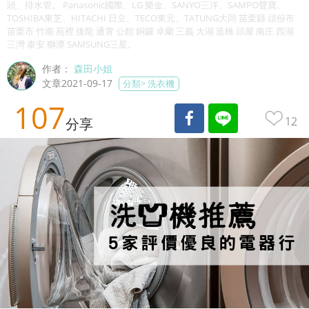
頭、排水管。 Panasonic國際、LG 樂金、SANYO三洋、SAMPO聲寶、
TOSHIBA東芝、HITACHI 日立、TECO東元、TATUNG大同 苗栗縣 頭份市
苗栗市 竹南 苑裡 後龍 通霄 公館 銅鑼 卓蘭 三義 大湖 造橋 頭屋 南庄 西湖
三灣 泰安 獅潭 SAMSUNG三星。
作者：
森田小姐
文章2021-09-17
分類>
洗衣機
107
12
分享